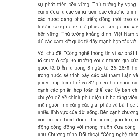
sự phát triển bền vững. Thủ tướng hy vọng 
cùng đưa ra các sáng kiến, các chương trình 
các nước đang phát triển; đồng thời trao đ
hướng công nghệ mới phục vụ công cuộc xây d
bền vững. Thủ tướng khẳng định: Việt Nam s
đủ các cam kết quốc tế đẩy mạnh hợp tác với 
Với chủ đề: “Công nghệ thông tin vì sự phát
tổ chức ở cấp Bộ trưởng với sự tham gia của
quốc tế. Diễn ra trong 3 ngày từ 26- 28/8, hơ
trong nước sẽ trình bày các bài tham luận và
phiên họp toàn thể và 32 phiên họp song s
cạnh các phiên họp toàn thể, các Ủy ban c
chuyên đề về chính phủ điện tử, hạ tầng viễ
mã nguồn mở cùng các giải pháp và bài học ứ
nhiều lĩnh vực của đời sống. Bên cạnh chương 
còn có các hoạt động đối ngoại, giao lưu, 
động cộng đồng với mong muốn đưa công n
như Chương trình Đối thoại “Công nghệ thôn