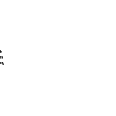
ộ
nh
hị
ọng