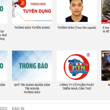
THÔNG BÁO TUYỂN DỤNG
THÔNG BÁO (Truy tìm người)
5 lưu
 tại
lý đ
a Quỹ
ường
 DÂN
QUỸ TÍN DỤNG NHÂN DÂN
CÔNG TY CỔ PHẦN PHÁT
N
TÍN NGHĨA
TRIỂN NHÀ CẦN THƠ
THÔNG BÁO
IDEO
BÁO IN