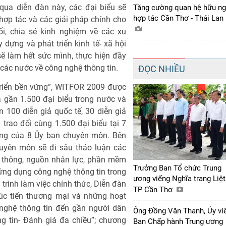
qua diễn đàn này, các đại biểu sẽ
Tăng cường quan hệ hữu ng
hợp tác Cần Thơ - Thái Lan
hợp tác và các giải pháp chính cho
ổi, chia sẻ kinh nghiệm về các xu
ựng và phát triển kinh tế- xã hội
ẽ làm hết sức mình, thực hiện đầy
các nước về công nghệ thông tin.
ĐỌC NHIỀU
 triển bền vững”, WITFOR 2009 được
 gần 1.500 đại biểu trong nước và
n 100 diễn giả quốc tế, 30 diễn giả
 trao đổi cùng 1.500 đại biểu tại 7
ong của 8 Ủy ban chuyên môn. Bên
huyên môn sẽ đi sâu thảo luận các
n thông, nguồn nhân lực, phần mềm
Trưởng Ban Tổ chức Trung
ng dụng công nghệ thông tin trong
ương viếng Nghĩa trang Liệt
trình làm việc chính thức, Diễn đàn
TP Cần Thơ
xúc tiến thương mại và những hoạt
ghệ thông tin đến gần người dân
Ông Đồng Văn Thanh, Ủy vi
g tin- Đánh giá đa chiều”; chương
Ban Chấp hành Trung ương