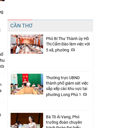
t
ng
Chia sẻ
CẦN THƠ
Facebook
ị
Phó Bí Thư Thành ủy Hồ
Thị Cẩm Đào làm việc với
5 xã, phường
hố
khu
Thường trực UBND
thành phố giám sát việc
n
sắp xếp các khu vực tại
a
phường Long Phú 1
i
Bà Tô Ái Vang, Phó
trưởng đoàn chuyên
trách Đoàn Đại biểu