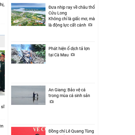
hị,
Đưa nhịp ray về châu thổ
Cửu Long
Không chỉ là giấc mơ, mà
là động lực cất cánh
Phát hiện ổ dịch tả lợn
tại Cà Mau
An Giang: Bảo vệ cá
trong mùa cá sinh sản
 sĩ
ên
Đồng chí Lê Quang Tùng