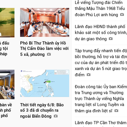
Lễ viếng Tượng đài Chiến
thắng Mậu Thân 1968 Tiểu
đoàn Phú Lợi anh hùng
Lãnh đạo HĐND thành phố
khảo sát một số công trình,
dự án giao thông
ả đấu
Phó Bí Thư Thành ủy Hồ
g tội
Thị Cẩm Đào làm việc với
Tập trung đẩy nhanh tiến đ
pháp
5 xã, phường
bồi thường, hỗ trợ và tái đị
cư của dự án phát triển đô t
xanh và dự án 5 nút giao tr
điểm
Đoàn công tác Ủy ban Kiểm
tra Trung ương và Thường
trực Thành ủy viếng Nghĩa
trang liệt sĩ Long Tuyền và
 bàn về
Thời tiết ngày 6/8: Bão
nh phố
số 3 đã di chuyển ra
thăm gia đình liệt sĩ
 phố
ngoài Biển Đông
Lãnh đạo TP Cần Thơ thăm