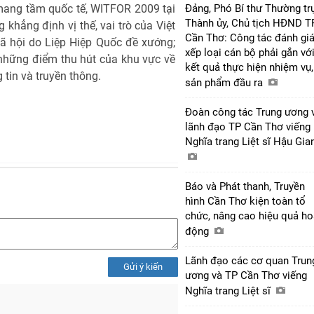
 mang tầm quốc tế, WITFOR 2009 tại
Đảng, Phó Bí thư Thường tr
Thành ủy, Chủ tịch HĐND T
 khẳng định vị thế, vai trò của Việt
Cần Thơ: Công tác đánh giá
xã hội do Liệp Hiệp Quốc đề xướng;
xếp loại cán bộ phải gắn vớ
những điểm thu hút của khu vực về
kết quả thực hiện nhiệm vụ,
 tin và truyền thông.
sản phẩm đầu ra
Đoàn công tác Trung ương 
lãnh đạo TP Cần Thơ viếng
Nghĩa trang Liệt sĩ Hậu Gi
Báo và Phát thanh, Truyền
hình Cần Thơ kiện toàn tổ
chức, nâng cao hiệu quả ho
động
Lãnh đạo các cơ quan Trun
Gửi ý kiến
ương và TP Cần Thơ viếng
Nghĩa trang Liệt sĩ