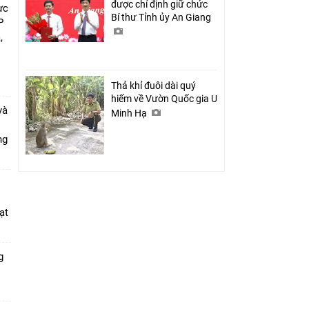
được chỉ định giữ chức
ực
Bí thư Tỉnh ủy An Giang
P
,
i
Thả khỉ đuôi dài quý
hiếm về Vườn Quốc gia U
và
Minh Hạ
ang
ạt
g