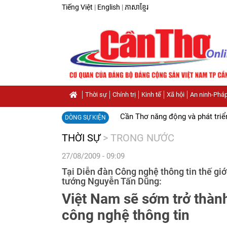
Tiếng Việt
|
English
|
ភាសាខ្មែរ
Thời sự
Chính trị
Kinh tế
Xã hội
An ninh-Pháp
Cần Thơ năng động và phát triể
DÒNG SỰ KIỆN
THỜI SỰ
>
TRONG NƯỚC
27/08/2009 - 09:09
Tại Diễn đàn Công nghệ thông tin thế g
tướng Nguyễn Tấn Dũng:
Việt Nam sẽ sớm trở thàn
công nghệ thông tin