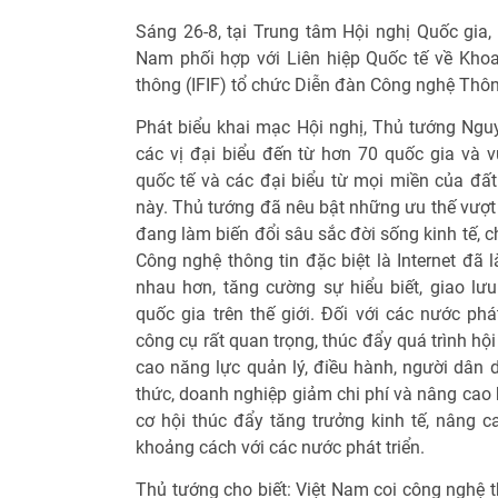
Sáng 26-8, tại Trung tâm Hội nghị Quốc gia,
Nam phối hợp với Liên hiệp Quốc tế về Kho
thông (IFIF) tổ chức Diễn đàn Công nghệ Thôn
Phát biểu khai mạc Hội nghị, Thủ tướng Ngu
các vị đại biểu đến từ hơn 70 quốc gia và v
quốc tế và các đại biểu từ mọi miền của đ
này. Thủ tướng đã nêu bật những ưu thế vượt 
đang làm biến đổi sâu sắc đời sống kinh tế, chí
Công nghệ thông tin đặc biệt là Internet đã 
nhau hơn, tăng cường sự hiểu biết, giao lưu
quốc gia trên thế giới. Đối với các nước phá
công cụ rất quan trọng, thúc đẩy quá trình hộ
cao năng lực quản lý, điều hành, người dân dễ
thức, doanh nghiệp giảm chi phí và nâng cao 
cơ hội thúc đẩy tăng trưởng kinh tế, nâng c
khoảng cách với các nước phát triển.
Thủ tướng cho biết: Việt Nam coi công nghệ t