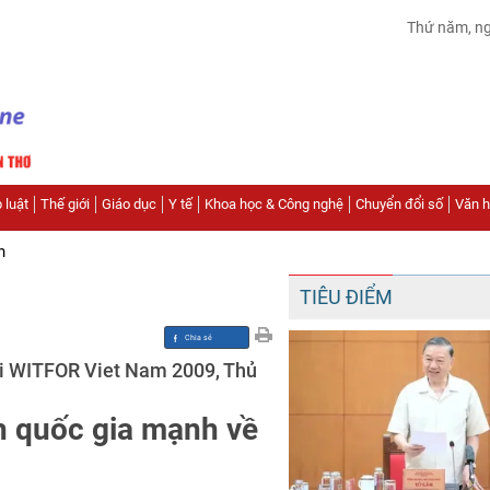
Thứ năm, n
 luật
Thế giới
Giáo dục
Y tế
Khoa học & Công nghệ
Chuyển đổi số
Văn hó
n
TIÊU ĐIỂM
iới WITFOR Viet Nam 2009, Thủ
h quốc gia mạnh về