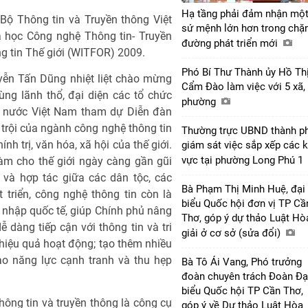
Hạ tầng phải đảm nhận mộ
 Bộ Thông tin và Truyền thông Việt
sứ mệnh lớn hơn trong chặ
a học Công nghệ Thông tin- Truyền
đường phát triển mới
g tin Thế giới (WITFOR) 2009.
Phó Bí Thư Thành ủy Hồ Th
yễn Tấn Dũng nhiệt liệt chào mừng
Cẩm Đào làm việc với 5 xã,
ùng lãnh thổ, đại diện các tổ chức
phường
ất nước Việt Nam tham dự Diễn đàn
trội của ngành công nghệ thông tin
Thường trực UBND thành p
nh trị, văn hóa, xã hội của thế giới.
giám sát việc sắp xếp các 
vực tại phường Long Phú 1
làm cho thế giới ngày càng gần gũi
 và hợp tác giữa các dân tộc, các
Bà Phạm Thị Minh Huệ, đại
t triển, công nghệ thông tin còn là
biểu Quốc hội đơn vị TP Cầ
i nhập quốc tế, giúp Chính phủ nâng
Thơ, góp ý dự thảo Luật Hò
 dàng tiếp cận với thông tin và tri
giải ở cơ sở (sửa đổi)
hiệu quả hoạt động; tạo thêm nhiều
ao năng lực cạnh tranh và thu hẹp
Bà Tô Ái Vang, Phó trưởng
đoàn chuyên trách Đoàn Đạ
biểu Quốc hội TP Cần Thơ,
hông tin và truyền thông là công cụ
góp ý về Dự thảo Luật Hòa