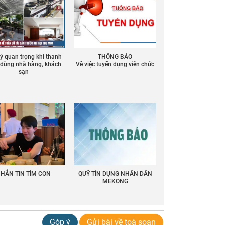
 ý quan trọng khi thanh
THÔNG BÁO
ồ dùng nhà hàng, khách
Về việc tuyển dụng viên chức
sạn
HẮN TIN TÌM CON
QUỸ TÍN DỤNG NHÂN DÂN
MEKONG
Góp ý
Gửi bài về toà soạn