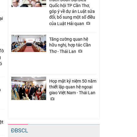
Quốc hội TP Cần Thơ,
góp ý về dự án Luật sửa
đổi, bổ sung một số điều
ại
của Luật Hải quan
c
Tăng cường quan hệ
hữu nghị, hợp tác Cần
Tô
Thơ - Thái Lan
g
có
Họp mặt kỷ niệm 50 năm
thiết lập quan hệ ngoại
n
giao Việt Nam - Thái Lan
ệt
ĐBSCL