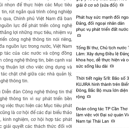
ũi nhọn để thực hiện các Mục tiêu
giải ở cơ sở (sửa đổi)
g tin, rút ngắn quá trình công nghiệp
Phát huy sức mạnh đối ngo
ăm qua, Chính phủ Việt Nam đã ban
Đảng, đối ngoại nhân dân
nguồn lực để phát triển công nghệ
phục vụ phát triển đất nướ
 thắng lợi những mục tiêu, nhiệm vụ
riển công nghệ thông tin nói riêng,
 đa nguồn lực trong nước, Việt Nam
Tổng Bí thư, Chủ tịch nước 
ợp tác của các nước và cộng đồng
Lâm: Xây dựng Điều lệ Đản
n công nghệ thông tin, bên cạnh vai
khoa học, dễ thực hiện và 
sức sống lâu dài
ng thuận lợi cho việc ứng dụng và
 tác chặt chẽ giữa các nhà quản lý,
Thời tiết ngày 5/8: Bão số 3
ghệ thông tin.
KUJIRA hình thành trên Biể
Đông, Bắc Bộ mưa lớn diện
 Diễn đàn Công nghệ thông tin thế
rộng
hệ thông tin vì sự phát triển bền
ong việc thực hiện các Mục tiêu phát
Đoàn công tác TP Cần Thơ
 cũng là cơ hội để các đại biểu thảo
làm việc với Đại sứ quán Vi
, kinh nghiệm, cơ hội hợp tác phát
Nam tại Thái Lan
c giải quyết các thách thức đối với