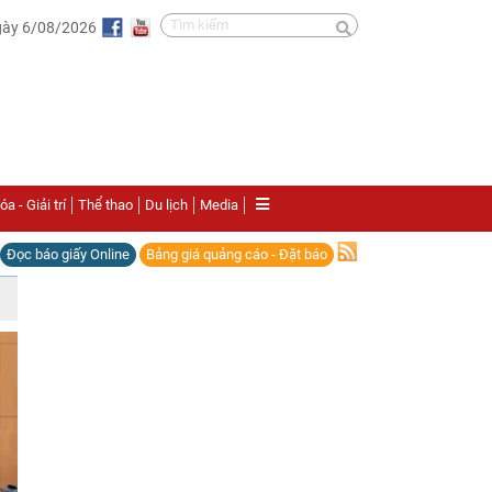
gày 6/08/2026
a - Giải trí
Thể thao
Du lịch
Media
Đọc báo giấy Online
Bảng giá quảng cáo - Đặt báo