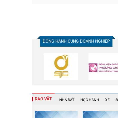
ĐỒNG HÀNH CÙNG DOANH NGHIỆP
RAO VẶT
NHÀ ĐẤT
HỌC HÀNH
XE
Đ