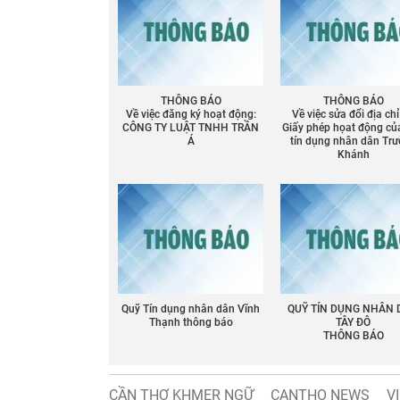
THÔNG BÁO
THÔNG BÁO
Về việc đăng ký hoạt động:
Về việc sửa đổi địa chỉ
CÔNG TY LUẬT TNHH TRẦN
Giấy phép họat động củ
Á
tín dụng nhân dân Tr
Khánh
Chia sẻ
Facebook
Quỹ Tín dụng nhân dân Vĩnh
QUỸ TÍN DỤNG NHÂN
Thạnh thông báo
TÂY ĐÔ
THÔNG BÁO
CẦN THƠ KHMER NGỮ
CANTHO NEWS
V