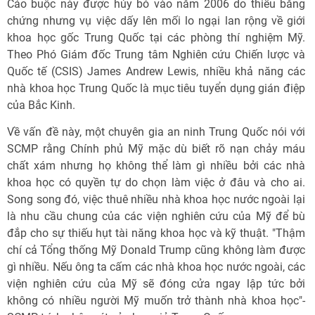
Cáo buộc này được hủy bỏ vào năm 2006 do thiếu bằng
chứng nhưng vụ việc dấy lên mối lo ngại lan rộng về giới
khoa học gốc Trung Quốc tại các phòng thí nghiệm Mỹ.
Theo Phó Giám đốc Trung tâm Nghiên cứu Chiến lược và
Quốc tế (CSIS) James Andrew Lewis, nhiều khả năng các
nhà khoa học Trung Quốc là mục tiêu tuyển dụng gián điệp
của Bắc Kinh.
Về vấn đề này, một chuyên gia an ninh Trung Quốc nói với
SCMP rằng Chính phủ Mỹ mặc dù biết rõ nạn chảy máu
chất xám nhưng họ không thể làm gì nhiều bởi các nhà
khoa học có quyền tự do chọn làm việc ở đâu và cho ai.
Song song đó, việc thuê nhiều nhà khoa học nước ngoài lại
là nhu cầu chung của các viện nghiên cứu của Mỹ để bù
đắp cho sự thiếu hụt tài năng khoa học và kỹ thuật. "Thậm
chí cả Tổng thống Mỹ Donald Trump cũng không làm được
gì nhiều. Nếu ông ta cấm các nhà khoa học nước ngoài, các
viện nghiên cứu của Mỹ sẽ đóng cửa ngay lập tức bởi
không có nhiều người Mỹ muốn trở thành nhà khoa học"-