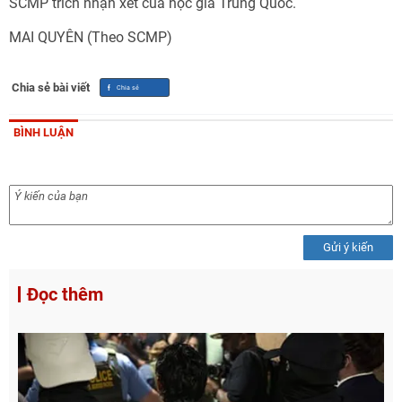
SCMP trích nhận xét của học giả Trung Quốc.
MAI QUYÊN (Theo SCMP)
Chia sẻ bài viết
BÌNH LUẬN
Gửi ý kiến
Đọc thêm