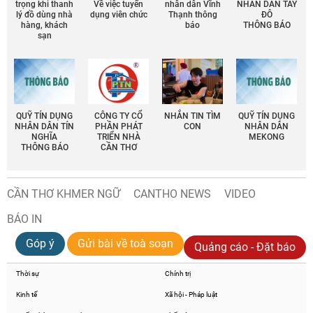
trọng khi thanh
Về việc tuyển
nhân dân Vĩnh
NHÂN DÂN TÂY
lý đồ dùng nhà
dụng viên chức
Thạnh thông
ĐÔ
hàng, khách
báo
THÔNG BÁO
sạn
QUỸ TÍN DỤNG
CÔNG TY CỔ
NHẮN TIN TÌM
QUỸ TÍN DỤNG
NHÂN DÂN TÍN
PHẦN PHÁT
CON
NHÂN DÂN
NGHĨA
TRIỂN NHÀ
MEKONG
THÔNG BÁO
CẦN THƠ
CẦN THƠ KHMER NGỮ
CANTHO NEWS
VIDEO
BÁO IN
Góp ý
Gửi bài về toà soạn
Quảng cáo - Đặt báo
Thời sự
Chính trị
Kinh tế
Xã hội - Pháp luật