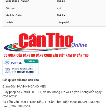
Quốc phòng - An ninh
Thế giới
Giáo dục
Y tế
Văn hóa - Giải trí
Thể thao
Du lịch
Công nghệ
Bản quyền của Báo Cần Thơ
Giám đốc: HUỲNH HOÀNG MẾN
Giấy phép số 789/GP-BTTTT, do Bộ Thông Tin và Truyền Thông cấp ngày
02-12-2021
24 Trần Văn Hoài, P. Ninh Kiều, TP Cần Thơ - Điện thoại: (0292) 3830098 -
Fax: (0292) 3830561