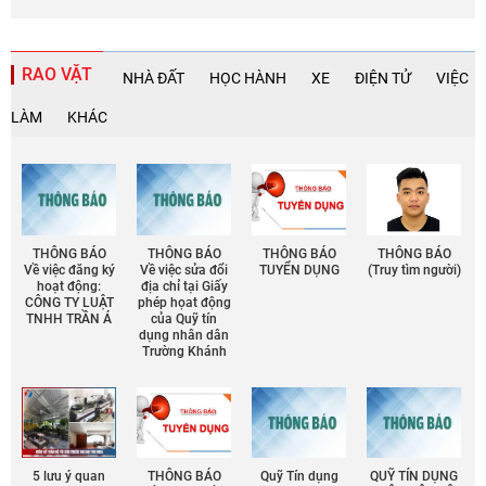
RAO VẶT
NHÀ ĐẤT
HỌC HÀNH
XE
ĐIỆN TỬ
VIỆC
LÀM
KHÁC
THÔNG BÁO
THÔNG BÁO
THÔNG BÁO
THÔNG BÁO
Về việc đăng ký
Về việc sửa đổi
TUYỂN DỤNG
(Truy tìm người)
hoạt động:
địa chỉ tại Giấy
CÔNG TY LUẬT
phép họat động
TNHH TRẦN Á
của Quỹ tín
dụng nhân dân
Trường Khánh
5 lưu ý quan
THÔNG BÁO
Quỹ Tín dụng
QUỸ TÍN DỤNG