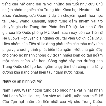
tiếng của Mỹ càng dài ra với những tên tuổi như cựu Chủ
nhiệm nhóm nghiên cứu Trung tâm Khoa học Neutron LANL
Zhao Yusheng, cựu Quản lý dự án chuyên ngành hóa học
tại LANL Wang Xianglin, người từng đảm nhiệm vai trò
chuyên gia cho Trung tâm Phân tích Dữ liệu An ninh Quốc
gia của Bộ Quốc phòng Mỹ. Danh sách này còn có Tiến sĩ
He Guowei - chuyên gia nghiên cứu tại Viện Cơ khí của CAS.
Hiện nhóm của Tiến sĩ He đang phát triển các mẫu máy tính
phục vụ chương trình phát triển tàu ngầm. Đột phá gần đây
cho phép họ nhanh chóng dự đoán nhiễu loạn do tàu ngầm
một cách chính xác hơn. Công nghệ này mở đường cho
Trung Quốc chế tạo tàu ngầm chạy êm hơn cũng như tăng
cường khả năng phát hiện tàu ngầm nước ngoài.
Nguy cơ an ninh với Mỹ
Năm 1999, Washington từng cáo buộc nhà vật lý hạt nhân
Đài Loan Wen Ho Lee, làm việc tại LANL, tuồn bản thiết kế
đầu đạn hạt nhân tiên tiến nhất của Mỹ cho Trung Quốc.