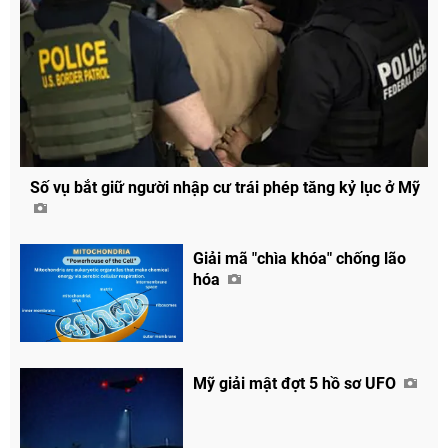
Số vụ bắt giữ người nhập cư trái phép tăng kỷ lục ở Mỹ
Giải mã "chìa khóa" chống lão
hóa
Mỹ giải mật đợt 5 hồ sơ UFO