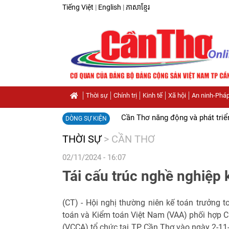
Tiếng Việt
|
English
|
ភាសាខ្មែរ
Thời sự
Chính trị
Kinh tế
Xã hội
An ninh-Pháp
Cần Thơ năng động và phát triể
DÒNG SỰ KIỆN
THỜI SỰ
>
CẦN THƠ
02/11/2024 - 16:07
Tái cấu trúc nghề nghiệp
(CT) - Hội nghị thường niên kế toán trưởng 
toán và Kiểm toán Việt Nam (VAA) phối hợp C
(VCCA) tổ chức tại TP Cần Thơ vào ngày 2-11-