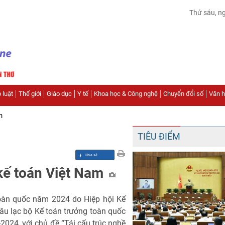
Thứ sáu, n
 luật
Thế giới
Giáo dục
Y tế
Khoa học & Công nghệ
Chuyển đổi số
Văn hó
n
TIÊU ĐIỂM
 kế toán Việt Nam
toàn quốc năm 2024 do Hiệp hội Kế
âu lạc bộ Kế toán trưởng toàn quốc
2024, với chủ đề “Tái cấu trúc nghề