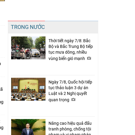
Chia sẻ
TRONG NƯỚC
Facebook
Thời tiết ngày 7/8: Bắc
n
Bộ và Bắc Trung Bộ tiếp
tục mưa dông, nhiều
vùng biển gió mạnh
m
Ngày 7/8, Quốc hội tiếp
tục thảo luận 3 dự án
xã
Luật và 2 Nghị quyết
quan trọng
ng
t
Nâng cao hiệu quả đấu
ng
tranh phòng, chống tội
phạm và vi phạm pháp