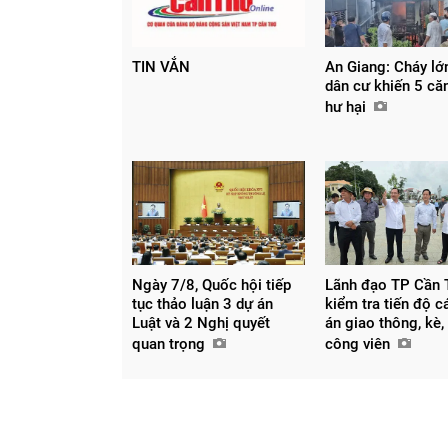
TIN VẮN
An Giang: Cháy lớ
dân cư khiến 5 căn
hư hại
Ngày 7/8, Quốc hội tiếp
Lãnh đạo TP Cần 
tục thảo luận 3 dự án
kiểm tra tiến độ c
Luật và 2 Nghị quyết
án giao thông, kè,
quan trọng
công viên