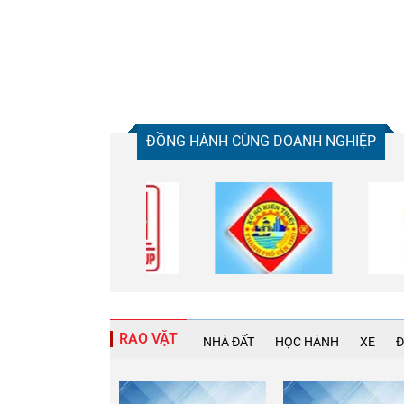
ĐỒNG HÀNH CÙNG DOANH NGHIỆP
RAO VẶT
NHÀ ĐẤT
HỌC HÀNH
XE
Đ