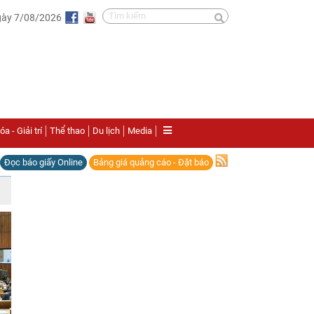
gày 7/08/2026
a - Giải trí
Thể thao
Du lịch
Media
Đọc báo giấy Online
Bảng giá quảng cáo - Đặt báo