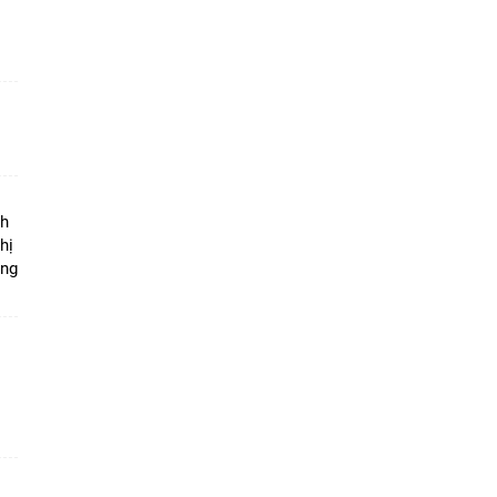
ộ
nh
hị
ọng