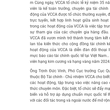
m Cùng ngày, VCCA tổ chức lễ kỷ niệm 35 nă
viên là kế toán trưởng, chuyên gia tài chín
động của VCCA được tổ chức thường xuyên, đa 
trực tuyến, kết hợp linh hoạt giữa sinh hoạ
trong các hoạt động của VCCA là việc tập trun
sự tham gia của các chuyên gia hàng đầu. 
VCCA đã vươn mình trở thành trung tâm kết n
lan tỏa kiến thức cho cộng đồng tài chính k
hoạt động của VCCA là diễn đàn đối thoại 
mực báo cáo tài chính quốc tế tại Việt Nam… 
viên hạng kim cương và hạng vàng năm 2024
Ông Trịnh Ðức Vinh, Phó Cục trưởng Cục Qu
thuộc Bộ Tài chính - Chủ nhiệm VCCA cho biết:
các hoạt động, tập trung vào việc nâng cao 
thức chuyên môn. Ðặc biệt, tổ chức sẽ đẩy mạn
biến và hỗ trợ áp dụng chuẩn mực quốc tế I
với các đối tác trong và ngoài nước để mở rộng