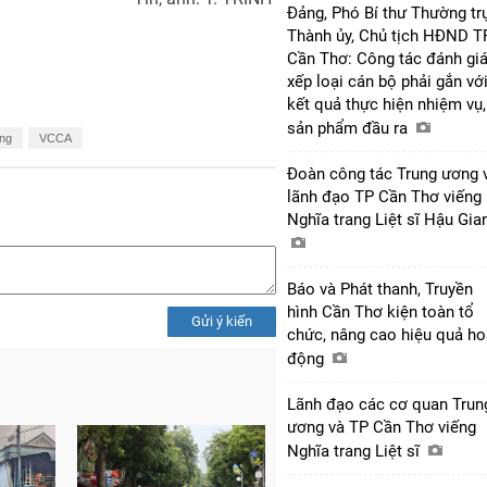
Đảng, Phó Bí thư Thường tr
Thành ủy, Chủ tịch HĐND T
Cần Thơ: Công tác đánh giá
xếp loại cán bộ phải gắn vớ
kết quả thực hiện nhiệm vụ,
sản phẩm đầu ra
ởng
VCCA
Đoàn công tác Trung ương 
lãnh đạo TP Cần Thơ viếng
Nghĩa trang Liệt sĩ Hậu Gi
Báo và Phát thanh, Truyền
hình Cần Thơ kiện toàn tổ
Gửi ý kiến
chức, nâng cao hiệu quả ho
động
Lãnh đạo các cơ quan Trun
ương và TP Cần Thơ viếng
Nghĩa trang Liệt sĩ