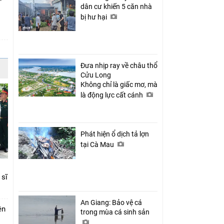
dân cư khiến 5 căn nhà
bị hư hại
c
Đưa nhịp ray về châu thổ
Cửu Long
Không chỉ là giấc mơ, mà
là động lực cất cánh
Phát hiện ổ dịch tả lợn
tại Cà Mau
 sĩ
An Giang: Bảo vệ cá
ên
trong mùa cá sinh sản