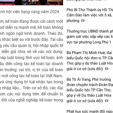
Phó Bí Thư Thành ủy Hồ Th
anh hội viên hạng vàng năm 2024.
Cẩm Đào làm việc với 5 xã,
phường
ính, kế toán đang được cải cách một
 số diễn ra mạnh mẽ, kế toán không
Thường trực UBND thành p
ành ngôn ngữ kinh doanh. Theo đó,
giám sát việc sắp xếp các 
u khác biệt so với trước đây. Tái cấu
vực tại phường Long Phú 1
 yêu cầu quản lý, hội nhập quốc tế
diễn giả chia sẻ về các nội dung:
Bà Phạm Thị Minh Huệ, đại
p luật trong lĩnh vực kế toán; ảnh
biểu Quốc hội đơn vị TP Cầ
Thơ, góp ý dự thảo Luật Hò
ầu đến công tác kế toán tại doanh
giải ở cơ sở (sửa đổi)
 trưởng; vai trò, vị trí của kế toán
ổi mới công tác kế toán tại Việt Nam.
Bà Tô Ái Vang, Phó trưởng
à ứng dụng trí tuệ nhân tạo trong
đoàn chuyên trách Đoàn Đạ
g nhập liệu… Trên cơ sở đó, các đại
biểu Quốc hội TP Cần Thơ,
hơn các nội dung trên để chuẩn bị
góp ý về Dự thảo Luật Hòa
đổi của nghề nghiệp kế toán trong
giải ở cơ sở (sửa đổi)
Phát huy sức mạnh đối ngo