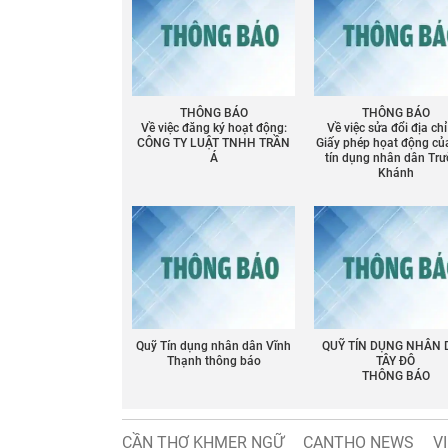
Chia sẻ
Facebook
THÔNG BÁO
THÔNG BÁO
Về việc đăng ký hoạt động:
Về việc sửa đổi địa chỉ
CÔNG TY LUẬT TNHH TRẦN
Giấy phép họat động củ
Á
tín dụng nhân dân Tr
Khánh
Quỹ Tín dụng nhân dân Vĩnh
QUỸ TÍN DỤNG NHÂN
Thạnh thông báo
TÂY ĐÔ
THÔNG BÁO
CẦN THƠ KHMER NGỮ
CANTHO NEWS
V