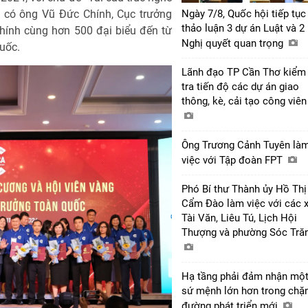
ị có ông Vũ Ðức Chính, Cục trưởng
Ngày 7/8, Quốc hội tiếp tục
thảo luận 3 dự án Luật và 2
chính cùng hơn 500 đại biểu đến từ
Nghị quyết quan trọng
quốc.
Lãnh đạo TP Cần Thơ kiểm
tra tiến độ các dự án giao
thông, kè, cải tạo công viê
Ông Trương Cảnh Tuyên là
việc với Tập đoàn FPT
Phó Bí thư Thành ủy Hồ Thị
Cẩm Đào làm việc với các 
Tài Văn, Liêu Tú, Lịch Hội
Thượng và phường Sóc Tră
Hạ tầng phải đảm nhận mộ
sứ mệnh lớn hơn trong chặ
đường phát triển mới