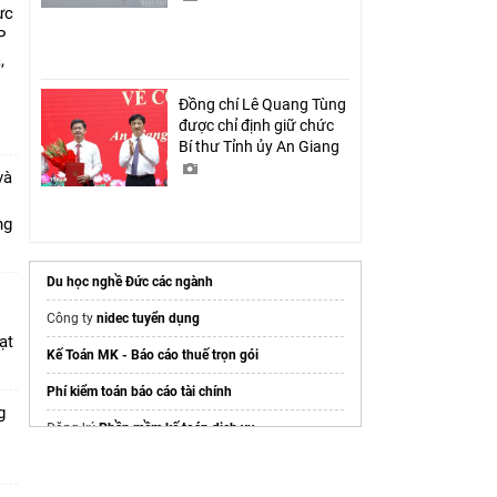
ực
P
,
i
Đồng chí Lê Quang Tùng
được chỉ định giữ chức
Bí thư Tỉnh ủy An Giang
và
ang
Du học nghề Đức các ngành
Công ty
nidec tuyển dụng
ạt
Kế Toán MK - Báo cáo thuế trọn gói
Phí kiểm toán báo cáo tài chính
g
Đăng ký
Phần mềm kế toán dịch vụ