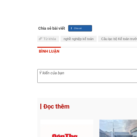
Chia sẻ bài viết
Từ khóa
nghề nghiệp kế toán
Câu lạc bộ Kế toán trư
BÌNH LUẬN
Đọc thêm