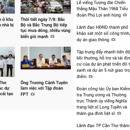
Lễ viếng Tượng đài Chiến
thắng Mậu Thân 1968 Tiểu
đoàn Phú Lợi anh hùng
n ở khu
Thời tiết ngày 7/8: Bắc
 nhà bị
Bộ và Bắc Trung Bộ tiếp
Lãnh đạo HĐND thành phố
tục mưa dông, nhiều vùng
khảo sát một số công trình,
biển gió mạnh
dự án giao thông
Tập trung đẩy nhanh tiến đ
bồi thường, hỗ trợ và tái đị
cư của dự án phát triển đô t
xanh và dự án 5 nút giao tr
điểm
Thơ
Ông Trương Cảnh Tuyên
ác dự
làm việc với Tập đoàn
Đoàn công tác Ủy ban Kiểm
 cải tạo
FPT
tra Trung ương và Thường
trực Thành ủy viếng Nghĩa
trang liệt sĩ Long Tuyền và
thăm gia đình liệt sĩ
Lãnh đạo TP Cần Thơ thăm