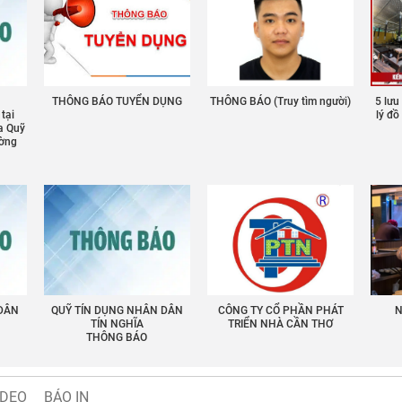
THÔNG BÁO TUYỂN DỤNG
THÔNG BÁO (Truy tìm người)
5 lưu
 tại
lý đ
a Quỹ
ường
 DÂN
QUỸ TÍN DỤNG NHÂN DÂN
CÔNG TY CỔ PHẦN PHÁT
N
TÍN NGHĨA
TRIỂN NHÀ CẦN THƠ
THÔNG BÁO
IDEO
BÁO IN