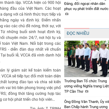
m thành lập. VCCA hiện có 900 hội
Đảng, đối ngoại nhân dân
h hàng đầu của Việt Nam. Các hoạt
phục vụ phát triển đất nướ
dạng với cả hình thức trực tiếp và
t hằng ngày và định kỳ. Ðiểm nhấn
g vào các chủ đề nóng, thời sự, với
Từ những buổi sinh hoạt định kỳ,
ĐỌC NHIỀU
ối chuyên môn 24/7, nơi hội tụ và
ế toán Việt Nam. Nổi bật trong các
IFRS - diễn đàn duy nhất về chuẩn
Tại buổi lễ, VCCA đã vinh danh hội
.
ản lý giám sát kế toán kiểm toán
 VCCA sẽ tiếp tục đổi mới toàn diện
Trưởng Ban Tổ chức Trung
chất lượng đào tạo và chia sẻ kiến
ương viếng Nghĩa trang Liệt
h vai trò tiên phong trong việc phổ
TP Cần Thơ
FRS; đồng thời tăng cường hợp tác
 cơ hội phát triển cho hội viên…
Ông Đồng Văn Thanh, Ủy vi
Ban Chấp hành Trung ương
Tin, ảnh: T. TRINH