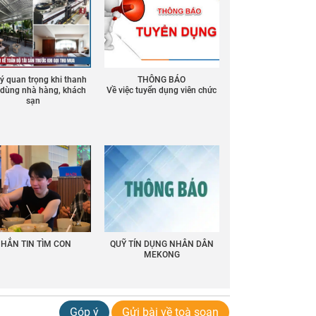
 ý quan trọng khi thanh
THÔNG BÁO
ồ dùng nhà hàng, khách
Về việc tuyển dụng viên chức
sạn
HẮN TIN TÌM CON
QUỸ TÍN DỤNG NHÂN DÂN
MEKONG
Góp ý
Gửi bài về toà soạn