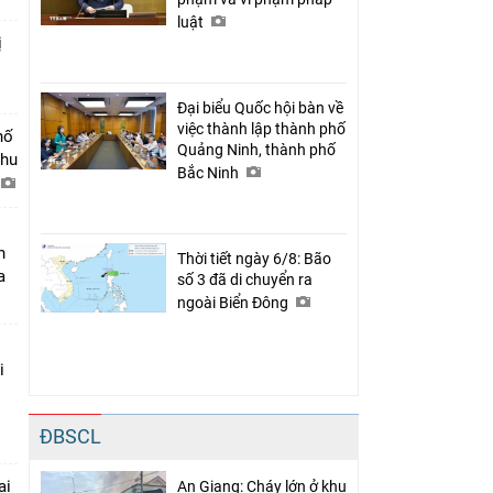
luật
ị
Đại biểu Quốc hội bàn về
việc thành lập thành phố
hố
Quảng Ninh, thành phố
khu
Bắc Ninh
n
Thời tiết ngày 6/8: Bão
a
số 3 đã di chuyển ra
ngoài Biển Đông
i
ĐBSCL
ại
An Giang: Cháy lớn ở khu