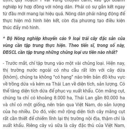
nghiệp ký hợp đồng với nông dân. Phải có sự gắn kết ngay
từ đầu mới mang lại hiệu quả. Nông dân phải năng động để
thực hiện mô hình liên kết, còn địa phương tạo điều kiện
thúc đẩy mô hình.
* Bộ Nông nghiệp khuyến cáo 9 loại trái cây đặc sản của
vùng cần tập trung thực hiện. Theo tiến sĩ, trong số này,
ĐBSCL cần tập trung những chủng loại ưu tiên nào nhất?
- Trước mắt, chỉ tập trung vào một vài chủng loại. Hiện nay,
thị trường nước ngoài có nhu cầu rất lớn với cây dứa
(khóm), chúng ta không “có hạng” nào trên bản đồ khu vực
về trồng dứa và kém xa Thái Lan về diện tích, sản lượng. Có
thể tăng diện tích dứa để phục vụ xuất khẩu. Còn măng cụt,
chúng ta chỉ có khoảng 8.000 ha, Thái Lan gần 80.000 ha
và chỉ có một giống, nên tràn qua Việt Nam, do sản lượng
của họ nhiều. Do đó, việc mở rộng diện tích cây măng cụt
rất cần thiết để chiếm lĩnh lại thị trường nội địa, thậm chí là
xuất khẩu. Riêng cây vú sữa là cây đặc thù của Việt Nam,