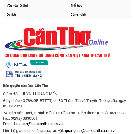
Văn hóa - Giải trí
Thể thao
Du lịch
Công nghệ
Bản quyền của Báo Cần Thơ
Giám đốc: HUỲNH HOÀNG MẾN
Giấy phép số 789/GP-BTTTT, do Bộ Thông Tin và Truyền Thông cấp ngày
02-12-2021
24 Trần Văn Hoài, P. Ninh Kiều, TP Cần Thơ - Điện thoại: (0292) 3830098 -
Fax: (0292) 3830561
Email:
toasoan@baocantho.com.vn
Liên hệ giao dịch quảng cáo, rao vặt:
quangcao@baocantho.com.vn