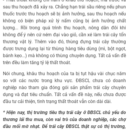
sau thu hoạch đã xảy ra. Chẳng hạn trái sầu riêng nếu phun
thuốc trước thu hoạch sẽ bị ảnh hưởng, sau thu hoạch nếu
không có biện pháp xử lý nấm cũng bị ảnh hưởng chất
lượng... Rồi trong quá trình thu hoạch, nông dân đôi khi
không để ý nên cứ ném đại vào giỏ, cần xé làm trái cây tổn
thương vật lý. Thêm vào đó, thùng đựng trái cây thường
được trưng dụng lại từ thùng hàng tiêu dùng (mì, bột ngọt,
bánh kẹo...) mà không có thùng chuyên dụng. Tất cả vấn đề
trên đều làm tăng tỷ lệ thất thoát.
Nói chung, khâu thu hoạch của ta bị tụt hậu vài chục năm
so với các nước trong khu vực. ĐBSCL chưa có doanh
nghiệp nào tham gia đóng gói sản phẩm trái cây chuyên
dụng và đạt tiêu chuẩn. Tất cả vấn đề này, nếu chưa được
đầu tư cải thiện, tình trạng thất thoát vẫn còn dài dài.
* Hiện nay, thị trường tiêu thụ trái cây ở ĐBSCL chủ yếu do
thương lái thu mua, còn vai trò của doanh nghiệp, các chợ
đầu mối mờ nhạt. Để trái cây ĐBSCL thật sự có thị trường,