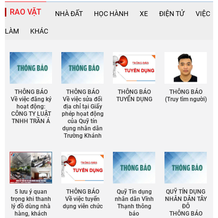
RAO VẶT
NHÀ ĐẤT
HỌC HÀNH
XE
ĐIỆN TỬ
VIỆC
LÀM
KHÁC
THÔNG BÁO
THÔNG BÁO
THÔNG BÁO
THÔNG BÁO
Về việc đăng ký
Về việc sửa đổi
TUYỂN DỤNG
(Truy tìm người)
hoạt động:
địa chỉ tại Giấy
CÔNG TY LUẬT
phép họat động
TNHH TRẦN Á
của Quỹ tín
dụng nhân dân
Trường Khánh
5 lưu ý quan
THÔNG BÁO
Quỹ Tín dụng
QUỸ TÍN DỤNG
trọng khi thanh
Về việc tuyển
nhân dân Vĩnh
NHÂN DÂN TÂY
lý đồ dùng nhà
dụng viên chức
Thạnh thông
ĐÔ
hàng, khách
báo
THÔNG BÁO