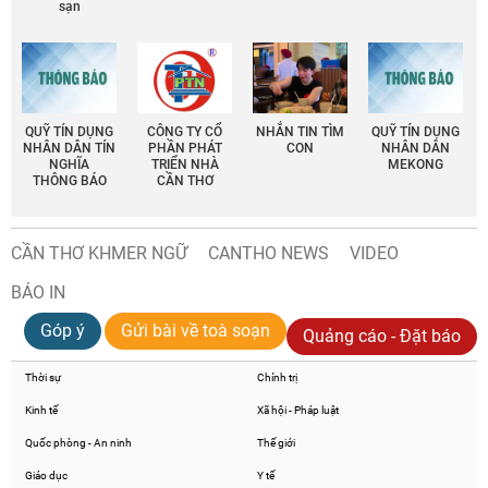
sạn
QUỸ TÍN DỤNG
CÔNG TY CỔ
NHẮN TIN TÌM
QUỸ TÍN DỤNG
NHÂN DÂN TÍN
PHẦN PHÁT
CON
NHÂN DÂN
NGHĨA
TRIỂN NHÀ
MEKONG
THÔNG BÁO
CẦN THƠ
CẦN THƠ KHMER NGỮ
CANTHO NEWS
VIDEO
BÁO IN
Góp ý
Gửi bài về toà soạn
Quảng cáo - Đặt báo
Thời sự
Chính trị
Kinh tế
Xã hội - Pháp luật
Quốc phòng - An ninh
Thế giới
Giáo dục
Y tế