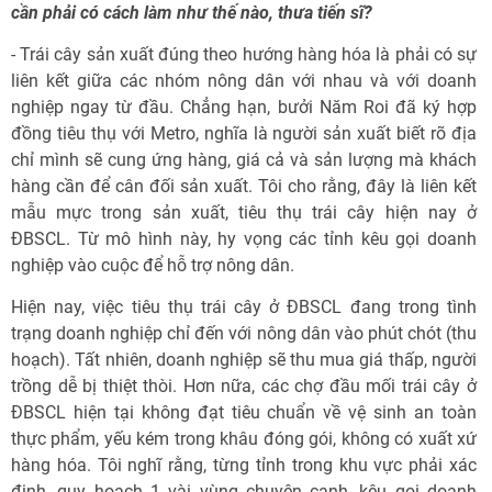
cần phải có cách làm như thế nào, thưa tiến sĩ?
- Trái cây sản xuất đúng theo hướng hàng hóa là phải có sự
liên kết giữa các nhóm nông dân với nhau và với doanh
nghiệp ngay từ đầu. Chẳng hạn, bưởi Năm Roi đã ký hợp
đồng tiêu thụ với Metro, nghĩa là người sản xuất biết rõ địa
chỉ mình sẽ cung ứng hàng, giá cả và sản lượng mà khách
hàng cần để cân đối sản xuất. Tôi cho rằng, đây là liên kết
mẫu mực trong sản xuất, tiêu thụ trái cây hiện nay ở
ĐBSCL. Từ mô hình này, hy vọng các tỉnh kêu gọi doanh
nghiệp vào cuộc để hỗ trợ nông dân.
Hiện nay, việc tiêu thụ trái cây ở ĐBSCL đang trong tình
trạng doanh nghiệp chỉ đến với nông dân vào phút chót (thu
hoạch). Tất nhiên, doanh nghiệp sẽ thu mua giá thấp, người
trồng dễ bị thiệt thòi. Hơn nữa, các chợ đầu mối trái cây ở
ĐBSCL hiện tại không đạt tiêu chuẩn về vệ sinh an toàn
thực phẩm, yếu kém trong khâu đóng gói, không có xuất xứ
hàng hóa. Tôi nghĩ rằng, từng tỉnh trong khu vực phải xác
định, quy hoạch 1 vài vùng chuyên canh, kêu gọi doanh