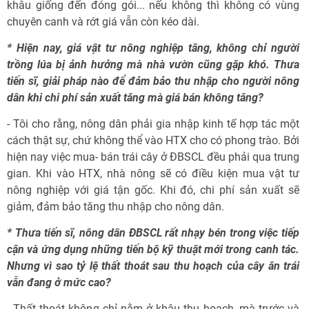
khâu giống đến đóng gói... nếu không thì không có vùng
chuyên canh và rớt giá vẫn còn kéo dài.
* Hiện nay, giá vật tư nông nghiệp tăng, không chỉ người
trồng lúa bị ảnh hưởng mà nhà vườn cũng gặp khó. Thưa
tiến sĩ, giải pháp nào để đảm bảo thu nhập cho người nông
dân khi chi phí sản xuất tăng mà giá bán không tăng?
- Tôi cho rằng, nông dân phải gia nhập kinh tế hợp tác một
cách thật sự, chứ không thể vào HTX cho có phong trào. Bởi
hiện nay việc mua- bán trái cây ở ĐBSCL đều phải qua trung
gian. Khi vào HTX, nhà nông sẽ có điều kiện mua vật tư
nông nghiệp với giá tận gốc. Khi đó, chi phí sản xuất sẽ
giảm, đảm bảo tăng thu nhập cho nông dân.
* Thưa tiến sĩ, nông dân ĐBSCL rất nhạy bén trong việc tiếp
cận và ứng dụng những tiến bộ kỹ thuật mới trong canh tác.
Nhưng vì sao tỷ lệ thất thoát sau thu hoạch của cây ăn trái
vẫn đang ở mức cao?
- Thất thoát không chỉ nằm ở khâu thu hoạch, mà trước và