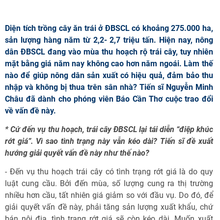
Diện tích trồng cây ăn trái ở ĐBSCL có khoảng 275.000 ha,
sản lượng hàng năm từ 2,2- 2,7 triệu tấn. Hiện nay, nông
dân ĐBSCL đang vào mùa thu hoạch rộ trái cây, tuy nhiên
mặt bằng giá năm nay không cao hơn năm ngoái. Làm thế
nào để giúp nông dân sản xuất có hiệu quả, đảm bảo thu
nhập và không bị thua trên sân nhà? Tiến sĩ Nguyễn Minh
Châu đã dành cho phóng viên Báo Cần Thơ cuộc trao đổi
về vấn đề này.
* Cứ đến vụ thu hoạch, trái cây ĐBSCL lại tái diễn “điệp khúc
rớt giá”. Vì sao tình trạng này vẫn kéo dài? Tiến sĩ đề xuất
hướng giải quyết vấn đề này như thế nào?
- Đến vụ thu hoạch trái cây có tình trạng rớt giá là do quy
luật cung cầu. Bởi đến mùa, số lượng cung ra thị trường
nhiều hơn cầu, tất nhiên giá giảm so với đầu vụ. Do đó, để
giải quyết vấn đề này, phải tăng sản lượng xuất khẩu, chứ
bán nội địa, tình trạng rớt giá sẽ còn kéo dài. Muốn xuất