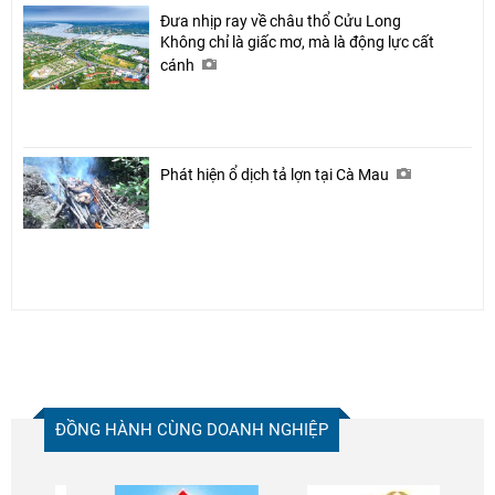
Đưa nhịp ray về châu thổ Cửu Long
Không chỉ là giấc mơ, mà là động lực cất
cánh
Phát hiện ổ dịch tả lợn tại Cà Mau
ĐỒNG HÀNH CÙNG DOANH NGHIỆP