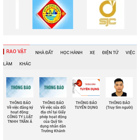
RAO VẶT
NHÀ ĐẤT
HỌC HÀNH
XE
ĐIỆN TỬ
VIỆC
LÀM
KHÁC
THÔNG BÁO
THÔNG BÁO
THÔNG BÁO
THÔNG BÁO
Về việc đăng ký
Về việc sửa đổi
TUYỂN DỤNG
(Truy tìm người)
hoạt động:
địa chỉ tại Giấy
CÔNG TY LUẬT
phép họat động
TNHH TRẦN Á
của Quỹ tín
dụng nhân dân
Trường Khánh