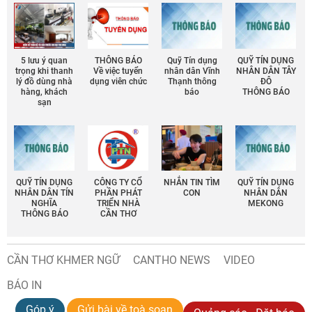
5 lưu ý quan
THÔNG BÁO
Quỹ Tín dụng
QUỸ TÍN DỤNG
trọng khi thanh
Về việc tuyển
nhân dân Vĩnh
NHÂN DÂN TÂY
lý đồ dùng nhà
dụng viên chức
Thạnh thông
ĐÔ
hàng, khách
báo
THÔNG BÁO
sạn
QUỸ TÍN DỤNG
CÔNG TY CỔ
NHẮN TIN TÌM
QUỸ TÍN DỤNG
NHÂN DÂN TÍN
PHẦN PHÁT
CON
NHÂN DÂN
NGHĨA
TRIỂN NHÀ
MEKONG
THÔNG BÁO
CẦN THƠ
CẦN THƠ KHMER NGỮ
CANTHO NEWS
VIDEO
BÁO IN
Góp ý
Gửi bài về toà soạn