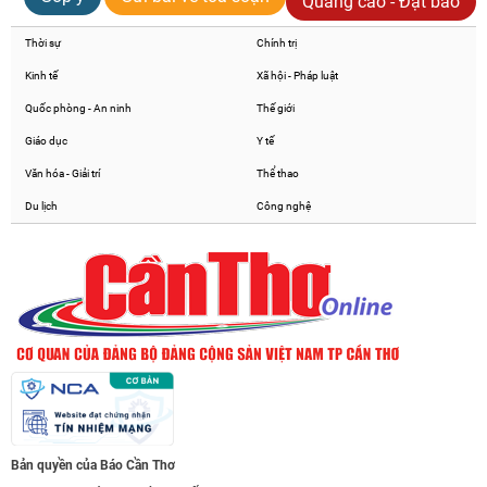
Quảng cáo - Đặt báo
Thời sự
Chính trị
Kinh tế
Xã hội - Pháp luật
Quốc phòng - An ninh
Thế giới
Giáo dục
Y tế
Văn hóa - Giải trí
Thể thao
Du lịch
Công nghệ
Bản quyền của Báo Cần Thơ