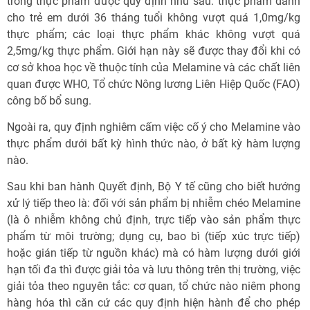
trong thực phẩm được quy định như sau: thực phẩm dành
cho trẻ em dưới 36 tháng tuổi không vượt quá 1,0mg/kg
thực phẩm; các loại thực phẩm khác không vượt quá
2,5mg/kg thực phẩm. Giới hạn này sẽ được thay đổi khi có
cơ sở khoa học về thuộc tính của Melamine và các chất liên
quan được WHO, Tổ chức Nông lương Liên Hiệp Quốc (FAO)
công bố bổ sung.
Ngoài ra, quy định nghiêm cấm việc cố ý cho Melamine vào
thực phẩm dưới bất kỳ hình thức nào, ở bất kỳ hàm lượng
nào.
Sau khi ban hành Quyết định, Bộ Y tế cũng cho biết hướng
xử lý tiếp theo là: đối với sản phẩm bị nhiễm chéo Melamine
(là ô nhiễm không chủ định, trực tiếp vào sản phẩm thực
phẩm từ môi trường; dụng cụ, bao bì (tiếp xúc trực tiếp)
hoặc gián tiếp từ nguồn khác) mà có hàm lượng dưới giới
hạn tối đa thì được giải tỏa và lưu thông trên thị trường, việc
giải tỏa theo nguyên tắc: cơ quan, tổ chức nào niêm phong
hàng hóa thì căn cứ các quy định hiện hành để cho phép