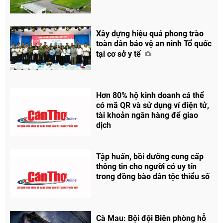
Xây dựng hiệu quả phong trào
toàn dân bảo vệ an ninh Tổ quốc
tại cơ sở y tế
Hơn 80% hộ kinh doanh cá thể
có mã QR và sử dụng ví điện tử,
tài khoản ngân hàng để giao
dịch
Tập huấn, bồi dưỡng cung cấp
thông tin cho người có uy tín
trong đồng bào dân tộc thiểu số
Cà Mau: Bội đội Biên phòng hỗ