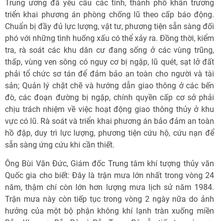
Trung ương đã yêu cầu các tỉnh, thành phố khẩn trương
triển khai phương án phòng chống lũ theo cấp báo động.
Chuẩn bị đầy đủ lực lượng, vật tư, phương tiện sẵn sàng đối
phó với những tình huống xấu có thể xảy ra. Đồng thời, kiểm
tra, rà soát các khu dân cư đang sống ở các vùng trũng,
thấp, vùng ven sông có nguy cơ bị ngập, lũ quét, sạt lở đất
phải tổ chức sơ tán để đảm bảo an toàn cho người và tài
sản; Quản lý chặt chẽ và hướng dẫn giao thông ở các bến
đò, các đoạn đường bị ngập, chính quyền cấp cơ sở phải
chịu trách nhiệm về việc hoạt động giao thông thủy ở khu
vực có lũ. Rà soát và triển khai phương án bảo đảm an toàn
hồ đập, duy trì lực lượng, phương tiện cứu hộ, cứu nạn để
sẵn sàng ứng cứu khi cần thiết.
Ông Bùi Văn Đức, Giám đốc Trung tâm khí tượng thủy văn
Quốc gia cho biết: Đây là trận mưa lớn nhất trong vòng 24
năm, thậm chí còn lớn hơn lượng mưa lịch sử năm 1984.
Trận mưa này còn tiếp tục trong vòng 2 ngày nữa do ảnh
hưởng của một bộ phận không khí lạnh tràn xuống miền