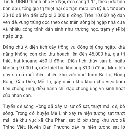
Tin từ UBND thành phố Hà Nội, đến sáng 1-11, theo ước tính
ban đầu, tổng giá trị thiệt hại do trận mưa lớn kỷ lục từ đêm
30-10 đã lên đến xấp xỉ 3.000 tỉ đồng. Trên 10.000 hộ dân
ven đê, vùng trũng dọc theo các triền sông bị ngập nhà cửa
và nhiều công trình dân sinh như trường học, trạm y tế bị
ngập úng.
Đáng chú ý, diện tích cây trồng vụ đông bị úng ngập, khả
năng không còn cho thu hoạch lên đến 45.000 ha, giá trị
thiệt hại khoảng 450 tỉ đồng. Diện tích thủy sản bị ngập
khoảng 9.000 ha, ước thiệt hại khoảng 810 tỉ đồng. Mưa lớn
gây sự cố mất điện nhiều khu vực như trạm Ba La, Đồng
Bông, Cầu Diễn, Mễ Trì, gây nhiều khó khăn cho việc bơm
tiêu chống úng, điều hành chỉ đạo chống úng và sinh hoạt
của nhân dân.
Tuyến đê sông Hồng đã xảy ra sự cố sạt, trượt mái đê, bờ
sông. Trong đó, huyện Mê Linh xảy ra hiện tượng sạt trượt
mái đê khu vực xã Chu Phan, sạt lở bờ sông khu vực xã
Tráng Việt. Huyện Đan Phượng xảy ra hiện tượng sạt lở