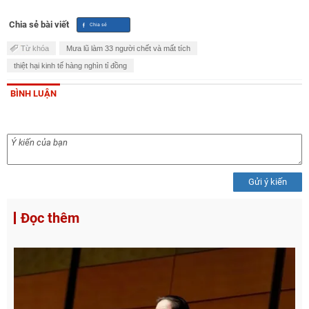
Chia sẻ bài viết
Từ khóa
Mưa lũ làm 33 người chết và mất tích
thiệt hại kinh tế hàng nghìn tỉ đồng
BÌNH LUẬN
Gửi ý kiến
Đọc thêm