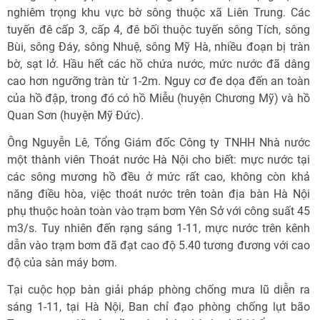
nghiêm trọng khu vực bờ sông thuộc xã Liên Trung. Các
tuyến đê cấp 3, cấp 4, đê bối thuộc tuyến sông Tích, sông
Bùi, sông Đáy, sông Nhuệ, sông Mỹ Hà, nhiều đoạn bị tràn
bờ, sạt lở. Hầu hết các hồ chứa nước, mức nước đã dâng
cao hơn ngưỡng tràn từ 1-2m. Nguy cơ đe dọa đến an toàn
của hồ đập, trong đó có hồ Miễu (huyện Chương Mỹ) và hồ
Quan Sơn (huyện Mỹ Đức).
Ông Nguyễn Lê, Tổng Giám đốc Công ty TNHH Nhà nước
một thành viên Thoát nước Hà Nội cho biết: mực nước tại
các sông mương hồ đều ở mức rất cao, không còn khả
năng điều hòa, việc thoát nước trên toàn địa bàn Hà Nội
phụ thuộc hoàn toàn vào trạm bơm Yên Sở với công suất 45
m3/s. Tuy nhiên đến rạng sáng 1-11, mực nước trên kênh
dẫn vào trạm bơm đã đạt cao độ 5.40 tương đương với cao
độ của sàn máy bơm.
Tại cuộc họp bàn giải pháp phòng chống mưa lũ diễn ra
sáng 1-11, tại Hà Nội, Ban chỉ đạo phòng chống lụt bão