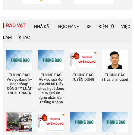
RAO VẶT
NHÀ ĐẤT
HỌC HÀNH
XE
ĐIỆN TỬ
VIỆC
LÀM
KHÁC
THÔNG BÁO
THÔNG BÁO
THÔNG BÁO
THÔNG BÁO
Về việc đăng ký
Về việc sửa đổi
TUYỂN DỤNG
(Truy tìm người)
hoạt động:
địa chỉ tại Giấy
CÔNG TY LUẬT
phép họat động
TNHH TRẦN Á
của Quỹ tín
dụng nhân dân
Trường Khánh