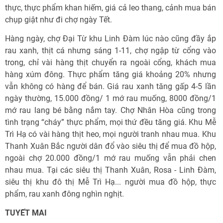
thực, thực phẩm khan hiếm, giá cả leo thang, cảnh mua bán
chụp giật như đi chợ ngày Tết.
Hàng ngày, chợ Đại Từ khu Linh Đàm lúc nào cũng đầy ắp
rau xanh, thịt cá nhưng sáng 1-11, chợ ngập từ cổng vào
trong, chỉ vài hàng thịt chuyển ra ngoài cổng, khách mua
hàng xúm đông. Thực phẩm tăng giá khoảng 20% nhưng
vẫn không có hàng để bán. Giá rau xanh tăng gấp 4-5 lần
ngày thường, 15.000 đồng/ 1 mớ rau muống, 8000 đồng/1
mớ rau lang bé bằng nắm tay. Chợ Nhân Hòa cũng trong
tình trạng “cháy” thực phẩm, mọi thứ đều tăng giá. Khu Mễ
Trì Hạ có vài hàng thịt heo, mọi người tranh nhau mua. Khu
Thanh Xuân Bắc người dân đổ vào siêu thị để mua đồ hộp,
ngoài chợ 20.000 đồng/1 mớ rau muống vẫn phải chen
nhau mua. Tại các siêu thị Thanh Xuân, Rosa - Linh Đàm,
siêu thị khu đô thị Mễ Trì Hạ... người mua đồ hộp, thực
phẩm, rau xanh đông nghìn nghịt.
TUYẾT MAI