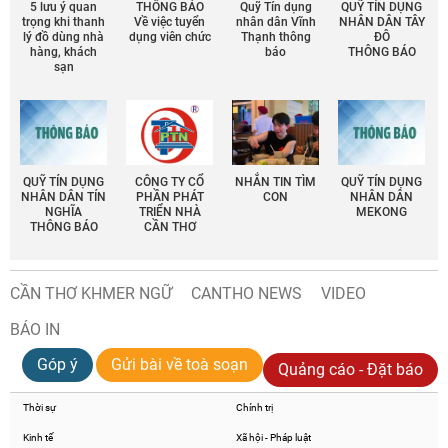
5 lưu ý quan
THÔNG BÁO
Quỹ Tín dụng
QUỸ TÍN DỤNG
trọng khi thanh
Về việc tuyển
nhân dân Vĩnh
NHÂN DÂN TÂY
lý đồ dùng nhà
dụng viên chức
Thạnh thông
ĐÔ
hàng, khách
báo
THÔNG BÁO
sạn
QUỸ TÍN DỤNG
CÔNG TY CỔ
NHẮN TIN TÌM
QUỸ TÍN DỤNG
NHÂN DÂN TÍN
PHẦN PHÁT
CON
NHÂN DÂN
NGHĨA
TRIỂN NHÀ
MEKONG
THÔNG BÁO
CẦN THƠ
CẦN THƠ KHMER NGỮ
CANTHO NEWS
VIDEO
BÁO IN
Góp ý
Gửi bài về toà soạn
Quảng cáo - Đặt báo
Thời sự
Chính trị
Kinh tế
Xã hội - Pháp luật