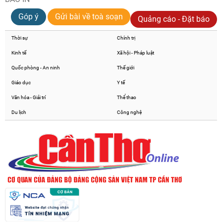
Góp ý
Gửi bài về toà soạn
Quảng cáo - Đặt báo
Thời sự
Chính trị
Kinh tế
Xã hội - Pháp luật
Quốc phòng - An ninh
Thế giới
Giáo dục
Y tế
Văn hóa - Giải trí
Thể thao
Du lịch
Công nghệ