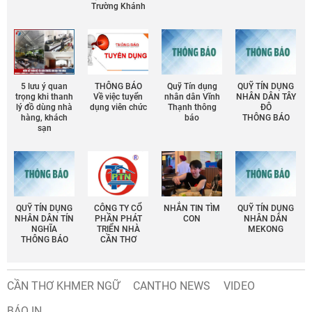
Trường Khánh
5 lưu ý quan
THÔNG BÁO
Quỹ Tín dụng
QUỸ TÍN DỤNG
trọng khi thanh
Về việc tuyển
nhân dân Vĩnh
NHÂN DÂN TÂY
lý đồ dùng nhà
dụng viên chức
Thạnh thông
ĐÔ
hàng, khách
báo
THÔNG BÁO
sạn
QUỸ TÍN DỤNG
CÔNG TY CỔ
NHẮN TIN TÌM
QUỸ TÍN DỤNG
NHÂN DÂN TÍN
PHẦN PHÁT
CON
NHÂN DÂN
NGHĨA
TRIỂN NHÀ
MEKONG
THÔNG BÁO
CẦN THƠ
CẦN THƠ KHMER NGỮ
CANTHO NEWS
VIDEO
BÁO IN