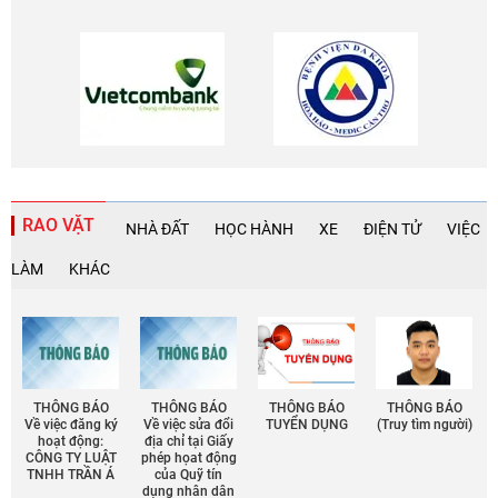
RAO VẶT
NHÀ ĐẤT
HỌC HÀNH
XE
ĐIỆN TỬ
VIỆC
LÀM
KHÁC
THÔNG BÁO
THÔNG BÁO
THÔNG BÁO
THÔNG BÁO
Về việc đăng ký
Về việc sửa đổi
TUYỂN DỤNG
(Truy tìm người)
hoạt động:
địa chỉ tại Giấy
CÔNG TY LUẬT
phép họat động
TNHH TRẦN Á
của Quỹ tín
dụng nhân dân