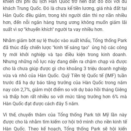
khiến chi phí du lịch Hàn Quốc trở nên đắt đỏ đối với du
khách Trung Quốc. Đó là chưa kể tiền lương, giá nhà đất tại
Hàn Quốc đều giảm, trong khi người dân thì nợ nần nhiều
hơn, đến nỗi ngân hàng trung ương không muốn giảm lãi
suất vì sợ "khuyến khích" người ta vay nhiều hơn.
Nhằm giảm bớt sự lệ thuộc vào xuất khẩu, Tổng thống Park
đã thúc đẩy chiến lược "kinh tế sáng tạo"  ủng hộ các công
ty mới khởi nghiệp và tạo điều kiện trong kinh doanh.
Nhưng những nỗ lực này đang diễn ra chậm chạp và được
cho là chưa giúp được gì cho khoảng 3 triệu doanh nghiệp
vừa và nhỏ của Hàn Quốc. Quỹ Tiền tệ Quốc tế (IMF) tuần
trước đã hạ dự báo tăng trưởng của Hàn Quốc trong năm
nay còn 2,7%, giảm một điểm so với dự báo hồi tháng Giêng
và thấp hơn rất nhiều so với mức tăng trưởng hơn 6% mà
Hàn Quốc đạt được cách đây 5 năm.
Vì thế, chuyến thăm của Tổng thống Park tới Mỹ lần này
được cho là nhằm tìm kiếm cơ hội trở mình cho nền kinh tế
Hàn Quốc. Theo kế hoạch, Tổng thống Park sẽ hội kiến