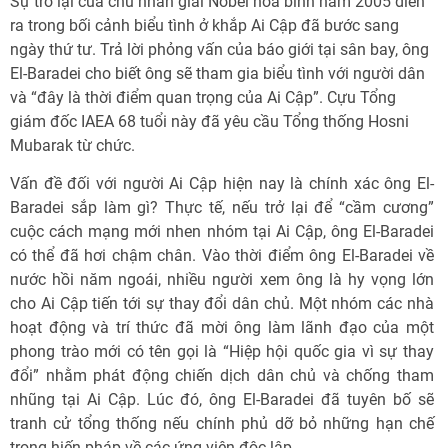
Sự trở lại của chủ nhân giải Nobel hòa bình năm 2005 diễn
ra trong bối cảnh biểu tình ở khắp Ai Cập đã bước sang
ngày thứ tư. Trả lời phỏng vấn của báo giới tại sân bay, ông
El-Baradei cho biết ông sẽ tham gia biểu tình với người dân
và “đây là thời điểm quan trọng của Ai Cập”. Cựu Tổng
giám đốc IAEA 68 tuổi này đã yêu cầu Tổng thống Hosni
Mubarak từ chức.
Vấn đề đối với người Ai Cập hiện nay là chính xác ông El-
Baradei sắp làm gì? Thực tế, nếu trở lại để “cầm cương”
cuộc cách mạng mới nhen nhóm tại Ai Cập, ông El-Baradei
có thể đã hơi chậm chân. Vào thời điểm ông El-Baradei về
nước hồi năm ngoái, nhiều người xem ông là hy vọng lớn
cho Ai Cập tiến tới sự thay đổi dân chủ. Một nhóm các nhà
hoạt động và trí thức đã mời ông làm lãnh đạo của một
phong trào mới có tên gọi là “Hiệp hội quốc gia vì sự thay
đổi” nhằm phát động chiến dịch dân chủ và chống tham
nhũng tại Ai Cập. Lúc đó, ông El-Baradei đã tuyên bố sẽ
tranh cử tổng thống nếu chính phủ dỡ bỏ những hạn chế
trong hiến pháp về các ứng viên độc lập.