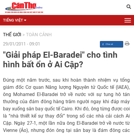
TIẾNG VIỆT
THẾ GIỚI
>
TOÀN CẢNH
29/01/2011 - 09:01
"Giải pháp El-Baradei" cho tình
hình bất ổn ở Ai Cập?
Đúng một năm trước, sau khi hoàn thành nhiệm vụ tổng
giám đốc Cơ quan Năng lượng Nguyên tử Quốc tế (IAEA),
ông Mohamed El-Baradei trở về nước với sự tung hô tán
thưởng của đám đông hàng trăm người ngay khi đáp máy
bay xuống sân bay quốc tế Cairo. Khi đó, ông từng được coi
là “nhà thiết kế sự thay đổi” trong số các nhà cải cách Ai
Cập. Ngày 27-1, một lần nữa ông El-Baradei trở về nước từ
Vienne (Áo), nhưng đón ông tại sân bay là đám đông các