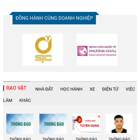
ĐỒNG HÀNH CÙNG DOANH NGHIỆP
RAO VẶT
NHÀ ĐẤT
HỌC HÀNH
XE
ĐIỆN TỬ
VIỆC
LÀM
KHÁC
THÔNG BÁO
THÔNG BÁO
THÔNG BÁO
THÔNG BÁO