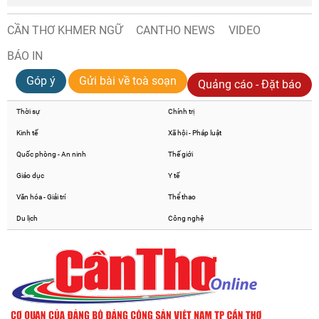
CẦN THƠ KHMER NGỮ
CANTHO NEWS
VIDEO
BÁO IN
Góp ý
Gửi bài về toà soạn
Quảng cáo - Đặt báo
Thời sự
Chính trị
Kinh tế
Xã hội - Pháp luật
Quốc phòng - An ninh
Thế giới
Giáo dục
Y tế
Văn hóa - Giải trí
Thể thao
Du lịch
Công nghệ