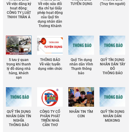
Về việc đăng ký
Về việc sửa đổi
TUYỂN DỤNG
(Truy tìm người)
hoạt động:
địa chỉ tại Giấy
CÔNG TY LUẬT
phép họat động
TNHH TRẦN Á
của Quỹ tín
dụng nhân dân
Trường Khánh
5 lưu ý quan
THÔNG BÁO
Quỹ Tín dụng
QUỸ TÍN DỤNG
trọng khi thanh
Về việc tuyển
nhân dân Vĩnh
NHÂN DÂN TÂY
lý đồ dùng nhà
dụng viên chức
Thạnh thông
ĐÔ
hàng, khách
báo
THÔNG BÁO
sạn
QUỸ TÍN DỤNG
CÔNG TY CỔ
NHẮN TIN TÌM
QUỸ TÍN DỤNG
NHÂN DÂN TÍN
PHẦN PHÁT
CON
NHÂN DÂN
NGHĨA
TRIỂN NHÀ
MEKONG
THÔNG BÁO
CẦN THƠ