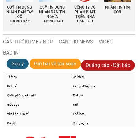
QUỸ TÍN DỤNG
QUỸ TÍN DỤNG
CÔNG TY CỔ
NHẮN TIN TÌM
NHÂN DÂN TÂY
NHÂN DÂN TÍN
PHẦN PHÁT
CON
ĐÔ
NGHĨA
TRIỂN NHÀ
THÔNG BÁO
THÔNG BÁO
CẦN THƠ
CẦN THƠ KHMER NGỮ
CANTHO NEWS
VIDEO
BÁO IN
Góp ý
Gửi bài về toà soạn
Quảng cáo - Đặt báo
Thời sự
Chính trị
Kinh tế
Xã hội - Pháp luật
Quốc phòng - An ninh
Thế giới
Giáo dục
Y tế
Văn hóa - Giải trí
Thể thao
Du lịch
Công nghệ