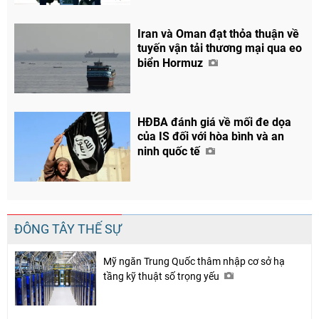
Chia sẻ
Facebook
Iran và Oman đạt thỏa thuận về
tuyến vận tải thương mại qua eo
biển Hormuz
HĐBA đánh giá về mối đe dọa
của IS đối với hòa bình và an
ninh quốc tế
ĐÔNG TÂY THẾ SỰ
Mỹ ngăn Trung Quốc thâm nhập cơ sở hạ
tầng kỹ thuật số trọng yếu