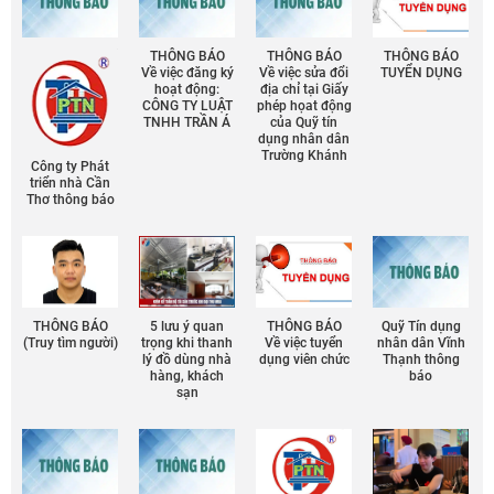
THÔNG BÁO
THÔNG BÁO
THÔNG BÁO
Về việc đăng ký
Về việc sửa đổi
TUYỂN DỤNG
hoạt động:
địa chỉ tại Giấy
CÔNG TY LUẬT
phép họat động
TNHH TRẦN Á
của Quỹ tín
dụng nhân dân
Trường Khánh
Công ty Phát
triển nhà Cần
Thơ thông báo
THÔNG BÁO
5 lưu ý quan
THÔNG BÁO
Quỹ Tín dụng
(Truy tìm người)
trọng khi thanh
Về việc tuyển
nhân dân Vĩnh
lý đồ dùng nhà
dụng viên chức
Thạnh thông
hàng, khách
báo
sạn