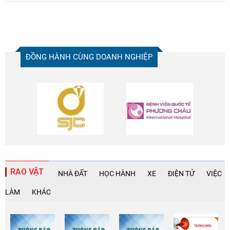
ĐỒNG HÀNH CÙNG DOANH NGHIỆP
RAO VẶT
NHÀ ĐẤT
HỌC HÀNH
XE
ĐIỆN TỬ
VIỆC
LÀM
KHÁC