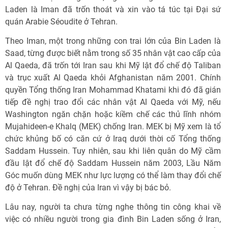
Laden là Iman đã trốn thoát và xin vào tá túc tại Đại sứ
quán Arabie Séoudite ở Tehran.
Theo Iman, một trong những con trai lớn của Bin Laden là
Saad, từng được biết nằm trong số 35 nhân vật cao cấp của
Al Qaeda, đã trốn tới Iran sau khi Mỹ lật đổ chế độ Taliban
và trục xuất Al Qaeda khỏi Afghanistan năm 2001. Chính
quyền Tổng thống Iran Mohammad Khatami khi đó đã gián
tiếp đề nghị trao đổi các nhân vật Al Qaeda với Mỹ, nếu
Washington ngăn chặn hoặc kiềm chế các thủ lĩnh nhóm
Mujahideen-e Khalq (MEK) chống Iran. MEK bị Mỹ xem là tổ
chức khủng bố có căn cứ ở Iraq dưới thời cố Tổng thống
Saddam Hussein. Tuy nhiên, sau khi liên quân do Mỹ cầm
đầu lật đổ chế độ Saddam Hussein năm 2003, Lầu Năm
Góc muốn dùng MEK như lực lượng có thể làm thay đổi chế
độ ở Tehran. Đề nghị của Iran vì vậy bị bác bỏ.
Lâu nay, người ta chưa từng nghe thông tin công khai về
việc có nhiều người trong gia đình Bin Laden sống ở Iran,