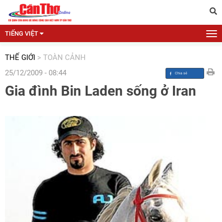
TIẾNG VIỆT
THẾ GIỚI
>
TOÀN CẢNH
25/12/2009 - 08:44
Gia đình Bin Laden sống ở Iran