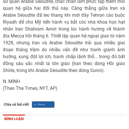
sứ quán Arabie Séoudite, chắc chắn làm phức tạp thêm mối
quan hệ giữa hai đối thủ này. Căng thẳng giữa Iran và
Arabie Séoudite đã leo thang khi mới đây Tehran cáo buộc
Riyadh để cho Mỹ tiến hành vụ bắt cóc nhà khoa học hạt
nhân Iran Shahram Amiri trong lúc hành hương về thánh
địa Mecca hồi tháng 6. Thiết lập quan hệ ngoại giao từ năm
1928, nhưng Iran và Arabie Séoudite trải qua nhiều giai
đoạn thăng trầm do nhiều vấn đề như tranh giành ảnh
hưởng, xung đột lợi ích, tranh chấp lãnh thổ... trong đó bất
đồng sâu sắc nhất là tôn giáo (Iran theo dòng Hồi giáo
Shiite, trong khi Arabie Séoudite theo dòng Sunni).
N. MINH
(Theo The Times, NYT, AP)
Chia sẻ bài viết
BÌNH LUẬN