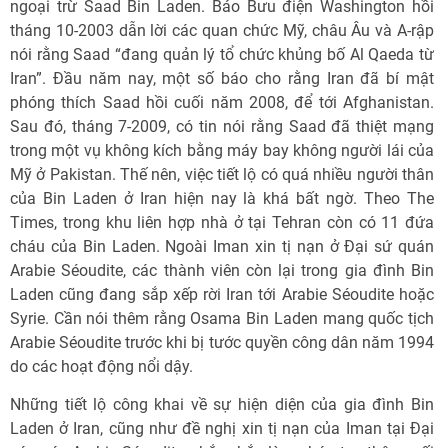
ngoại trừ Saad Bin Laden. Báo Bưu điện Washington hồi
tháng 10-2003 dẫn lời các quan chức Mỹ, châu Âu và A-rập
nói rằng Saad “đang quản lý tổ chức khủng bố Al Qaeda từ
Iran”. Đầu năm nay, một số báo cho rằng Iran đã bí mật
phóng thích Saad hồi cuối năm 2008, để tới Afghanistan.
Sau đó, tháng 7-2009, có tin nói rằng Saad đã thiệt mạng
trong một vụ không kích bằng máy bay không người lái của
Mỹ ở Pakistan. Thế nên, việc tiết lộ có quá nhiều người thân
của Bin Laden ở Iran hiện nay là khá bất ngờ. Theo The
Times, trong khu liên hợp nhà ở tại Tehran còn có 11 đứa
cháu của Bin Laden. Ngoài Iman xin tị nạn ở Đại sứ quán
Arabie Séoudite, các thành viên còn lại trong gia đình Bin
Laden cũng đang sắp xếp rời Iran tới Arabie Séoudite hoặc
Syrie. Cần nói thêm rằng Osama Bin Laden mang quốc tịch
Arabie Séoudite trước khi bị tước quyền công dân năm 1994
do các hoạt động nổi dậy.
Những tiết lộ công khai về sự hiện diện của gia đình Bin
Laden ở Iran, cũng như đề nghị xin tị nạn của Iman tại Đại