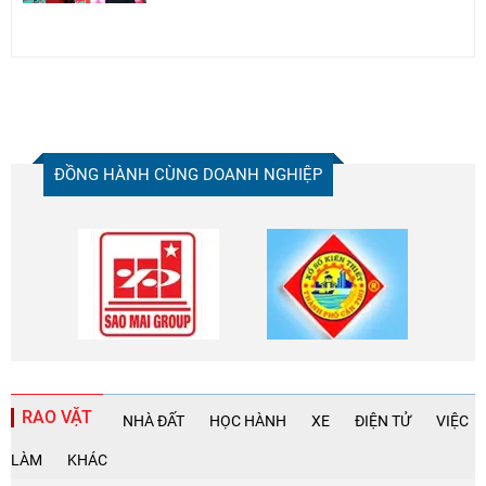
ĐỒNG HÀNH CÙNG DOANH NGHIỆP
RAO VẶT
NHÀ ĐẤT
HỌC HÀNH
XE
ĐIỆN TỬ
VIỆC
LÀM
KHÁC