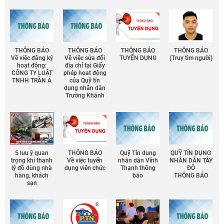
THÔNG BÁO
THÔNG BÁO
THÔNG BÁO
THÔNG BÁO
Về việc đăng ký
Về việc sửa đổi
TUYỂN DỤNG
(Truy tìm người)
hoạt động:
địa chỉ tại Giấy
CÔNG TY LUẬT
phép họat động
TNHH TRẦN Á
của Quỹ tín
dụng nhân dân
Trường Khánh
5 lưu ý quan
THÔNG BÁO
Quỹ Tín dụng
QUỸ TÍN DỤNG
trọng khi thanh
Về việc tuyển
nhân dân Vĩnh
NHÂN DÂN TÂY
lý đồ dùng nhà
dụng viên chức
Thạnh thông
ĐÔ
hàng, khách
báo
THÔNG BÁO
sạn