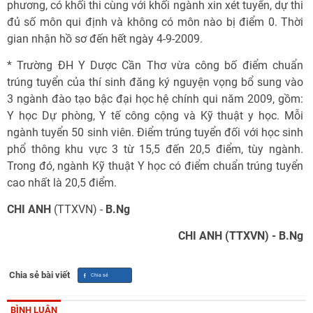
phương, có khối thi cùng với khối ngành xin xét tuyển, dự thi
đủ số môn qui định và không có môn nào bị điểm 0. Thời
gian nhận hồ sơ đến hết ngày 4-9-2009.
* Trường ĐH Y Dược Cần Thơ vừa công bố điểm chuẩn
trúng tuyển của thí sinh đăng ký nguyện vọng bổ sung vào
3 ngành đào tạo bậc đại học hệ chính qui năm 2009, gồm:
Y học Dự phòng, Y tế công cộng và Kỹ thuật y học. Mỗi
ngành tuyển 50 sinh viên. Điểm trúng tuyển đối với học sinh
phổ thông khu vực 3 từ 15,5 đến 20,5 điểm, tùy ngành.
Trong đó, ngành Kỹ thuật Y học có điểm chuẩn trúng tuyển
cao nhất là 20,5 điểm.
CHI ANH
(TTXVN) -
B.Ng
CHI ANH (TTXVN) - B.Ng
Chia sẻ bài viết
BÌNH LUẬN