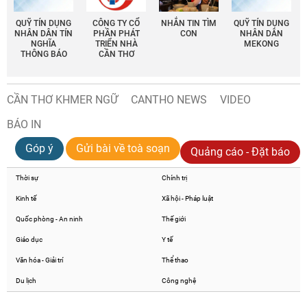
QUỸ TÍN DỤNG
CÔNG TY CỔ
NHẮN TIN TÌM
QUỸ TÍN DỤNG
NHÂN DÂN TÍN
PHẦN PHÁT
CON
NHÂN DÂN
NGHĨA
TRIỂN NHÀ
MEKONG
THÔNG BÁO
CẦN THƠ
CẦN THƠ KHMER NGỮ
CANTHO NEWS
VIDEO
BÁO IN
Góp ý
Gửi bài về toà soạn
Quảng cáo - Đặt báo
Thời sự
Chính trị
Kinh tế
Xã hội - Pháp luật
Quốc phòng - An ninh
Thế giới
Giáo dục
Y tế
Văn hóa - Giải trí
Thể thao
Du lịch
Công nghệ