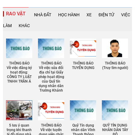
RAO VẶT
NHÀ ĐẤT
HỌC HÀNH
XE
ĐIỆN TỬ
VIỆC
LÀM
KHÁC
THÔNG BÁO
THÔNG BÁO
THÔNG BÁO
THÔNG BÁO
Về việc đăng ký
Về việc sửa đổi
TUYỂN DỤNG
(Truy tìm người)
hoạt động:
địa chỉ tại Giấy
CÔNG TY LUẬT
phép họat động
TNHH TRẦN Á
của Quỹ tín
dụng nhân dân
Trường Khánh
5 lưu ý quan
THÔNG BÁO
Quỹ Tín dụng
QUỸ TÍN DỤNG
trọng khi thanh
Về việc tuyển
nhân dân Vĩnh
NHÂN DÂN TÂY
lý đồ dùng nhà
dụng viên chức
Thạnh thông
ĐÔ