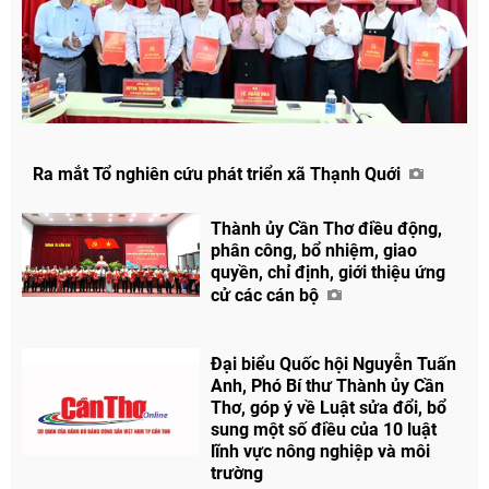
Ra mắt Tổ nghiên cứu phát triển xã Thạnh Quới
Thành ủy Cần Thơ điều động,
phân công, bổ nhiệm, giao
quyền, chỉ định, giới thiệu ứng
Chia sẻ
cử các cán bộ
Facebook
Đại biểu Quốc hội Nguyễn Tuấn
Anh, Phó Bí thư Thành ủy Cần
Thơ, góp ý về Luật sửa đổi, bổ
sung một số điều của 10 luật
lĩnh vực nông nghiệp và môi
trường