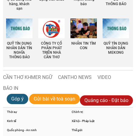
hàng, khách
báo
THÔNG BÁO
sạn
QUỸ TÍN DỤNG
CÔNG TY CỔ
NHẮN TIN TÌM
QUỸ TÍN DỤNG
NHÂN DÂN TÍN
PHẦN PHÁT
CON
NHÂN DÂN
NGHĨA
TRIỂN NHÀ
MEKONG
THÔNG BÁO
CẦN THƠ
CẦN THƠ KHMER NGỮ
CANTHO NEWS
VIDEO
BÁO IN
Góp ý
Gửi bài về toà soạn
Quảng cáo - Đặt báo
Thời sự
Chính trị
Kinh tế
Xã hội - Pháp luật
Quốc phòng - An ninh
Thế giới