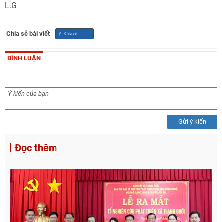
L.G
Chia sẻ bài viết
BÌNH LUẬN
Gửi ý kiến
Đọc thêm