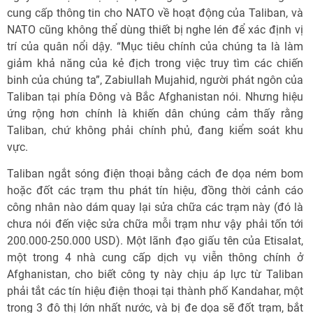
cung cấp thông tin cho NATO về hoạt động của Taliban, và
NATO cũng không thể dùng thiết bị nghe lén để xác định vị
trí của quân nổi dậy. “Mục tiêu chính của chúng ta là làm
giảm khả năng của kẻ địch trong việc truy tìm các chiến
binh của chúng ta”, Zabiullah Mujahid, người phát ngôn của
Taliban tại phía Đông và Bắc Afghanistan nói. Nhưng hiệu
ứng rộng hơn chính là khiến dân chúng cảm thấy rằng
Taliban, chứ không phải chính phủ, đang kiểm soát khu
vực.
Taliban ngắt sóng điện thoại bằng cách đe dọa ném bom
hoặc đốt các trạm thu phát tín hiệu, đồng thời cảnh cáo
công nhân nào dám quay lại sửa chữa các trạm này (đó là
chưa nói đến việc sửa chữa mỗi trạm như vậy phải tốn tới
200.000-250.000 USD). Một lãnh đạo giấu tên của Etisalat,
một trong 4 nhà cung cấp dịch vụ viễn thông chính ở
Afghanistan, cho biết công ty này chịu áp lực từ Taliban
phải tắt các tín hiệu điện thoại tại thành phố Kandahar, một
trong 3 đô thị lớn nhất nước, và bị đe dọa sẽ đốt trạm, bắt