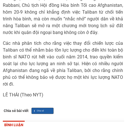
Rabbani, Chủ tịch Hội đồng Hòa bình Tối cao Afghanistan,
hôm 20-9 không chỉ khẳng định việc Taliban từ chối tiến
trình hòa bình, mà còn muốn “nhắc nhở” người dân về khả
năng Taliban sẽ mở ra một chương mới trong lịch sử đất
nước khi quân đội ngoại bang không còn ở đây.
Các nhà phân tích cho rằng việc thay đổi chiến lược của
Taliban có thể nhằm bảo tồn lực lượng cho đến khi toàn bộ
binh sĩ NATO rút hết vào cuối năm 2014, trao quyền kiểm
soát lại cho lực lượng an ninh sở tại. Hiện có nhiều người
Afghanistan đang ngã về phía Taliban, bởi cho rằng chính
phủ có thể không bảo vệ được họ một khi lực lượng NATO
rời đi.
LÊ THÁI (Theo NYT)
Chia sẻ bài viết
BÌNH LUẬN