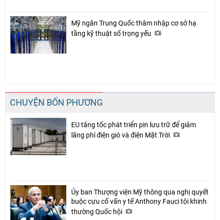
Mỹ ngăn Trung Quốc thâm nhập cơ sở hạ
tầng kỹ thuật số trọng yếu
CHUYỆN BỐN PHƯƠNG
EU tăng tốc phát triển pin lưu trữ để giảm
lãng phí điện gió và điện Mặt Trời
Ủy ban Thượng viện Mỹ thông qua nghị quyết
buộc cựu cố vấn y tế Anthony Fauci tội khinh
thường Quốc hội