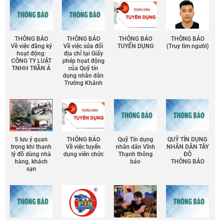
THÔNG BÁO
THÔNG BÁO
THÔNG BÁO
THÔNG BÁO
Về việc đăng ký
Về việc sửa đổi
TUYỂN DỤNG
(Truy tìm người)
hoạt động:
địa chỉ tại Giấy
CÔNG TY LUẬT
phép họat động
TNHH TRẦN Á
của Quỹ tín
dụng nhân dân
Trường Khánh
5 lưu ý quan
THÔNG BÁO
Quỹ Tín dụng
QUỸ TÍN DỤNG
trọng khi thanh
Về việc tuyển
nhân dân Vĩnh
NHÂN DÂN TÂY
lý đồ dùng nhà
dụng viên chức
Thạnh thông
ĐÔ
hàng, khách
báo
THÔNG BÁO
sạn