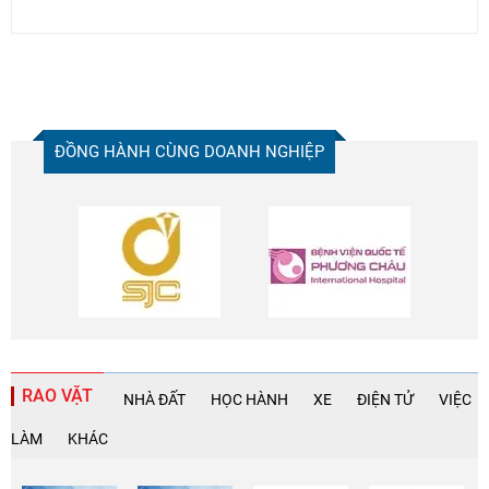
ĐỒNG HÀNH CÙNG DOANH NGHIỆP
RAO VẶT
NHÀ ĐẤT
HỌC HÀNH
XE
ĐIỆN TỬ
VIỆC
LÀM
KHÁC