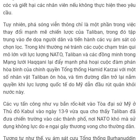
cóc và giết hại các nhân viên nếu không thực hiện theo yêu
cầu.
Tuy nhiên, phá sóng viễn thông chỉ là một phần trong việc
thay đổi mạnh mẽ chiến lược của Taliban, trong đó tập
trung vào đe dọa người dân và tiến hành các vụ ám sát có
chọn lọc. Trong khi thường né tránh các cuộc chạm trán qui
mô lớn với lực lượng NATO, Taliban và các đồng minh trong
Mạng lưới Haqqani lại đẩy mạnh phá hoại cuộc đàm phán
hòa bình của chính quyền Tổng thống Hamid Karzai với một
số nhân vật Taliban ôn hòa, và tìm đường dần trở lại nắm
quyền khi lực lượng quốc tế do Mỹ dẫn đầu rút quân khỏi
nước này.
Các vụ tấn công như vụ bắn rốc-két vào Tòa đại sứ Mỹ ở
Thủ đô Kabul vào ngày 13-9 vừa qua cho thấy Taliban đã
đưa chiến trường vào các thành phố, nơi NATO khó mà sử
dụng không lực do e ngại gây thương vong cho thường dân.
Tương tự như thế, vụ ám sát cựu Tổng thống Burhanuddin