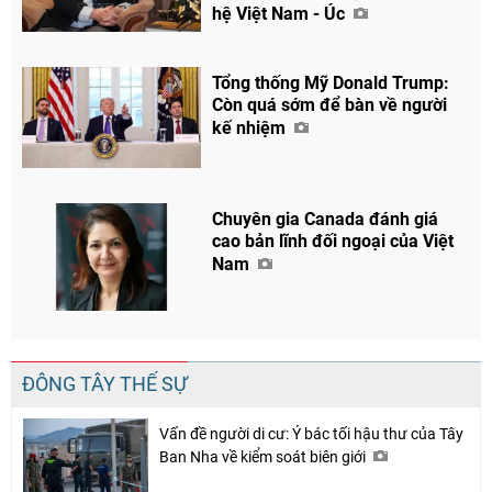
hệ Việt Nam - Úc
Chia sẻ
Tổng thống Mỹ Donald Trump:
Facebook
Còn quá sớm để bàn về người
kế nhiệm
Chuyên gia Canada đánh giá
cao bản lĩnh đối ngoại của Việt
Nam
ĐÔNG TÂY THẾ SỰ
Vấn đề người di cư: Ý bác tối hậu thư của Tây
Ban Nha về kiểm soát biên giới