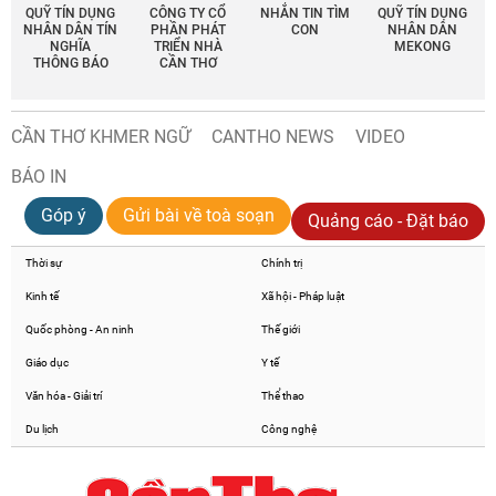
QUỸ TÍN DỤNG
CÔNG TY CỔ
NHẮN TIN TÌM
QUỸ TÍN DỤNG
NHÂN DÂN TÍN
PHẦN PHÁT
CON
NHÂN DÂN
NGHĨA
TRIỂN NHÀ
MEKONG
THÔNG BÁO
CẦN THƠ
CẦN THƠ KHMER NGỮ
CANTHO NEWS
VIDEO
BÁO IN
Góp ý
Gửi bài về toà soạn
Quảng cáo - Đặt báo
Thời sự
Chính trị
Kinh tế
Xã hội - Pháp luật
Quốc phòng - An ninh
Thế giới
Giáo dục
Y tế
Văn hóa - Giải trí
Thể thao
Du lịch
Công nghệ