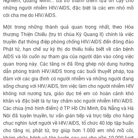
Nghiêm, Quang Minh... đã trở thành điểm tựa tin cậy cho
những người nhiễm HIV/AIDS, đặc biệt là các em nhỏ mồ
côi cha mẹ do HIV/AIDS.
Một trong những thành quả quan trọng nhất, theo Hòa
thượng Thiện Chiếu (trụ trì chùa Kỳ Quang II) chính là việc
truyền đạt thông điệp phòng chống HIV/AIDS đến đông đảo
Phật tử, hạn chế sự kỳ thị do thiếu hiểu biết về căn bệnh
AIDS và lôi cuốn sự tham gia của người dân vào công việc
quan trọng này. Các tăng ni đã lồng ghép nội dung hướng
dẫn phòng tránh HIV/AIDS trong các buổi thuyết pháp, tọa
đàm với các gia đình có người nhiễm và những người đang
sống chung với HIV/AIDS, tìm việc làm cho người nhiễm HIV
không nơi nương tựa, giáo dục trẻ em có hoàn cảnh khó
khăn và đặc biệt là tự tay chăm sóc người nhiễm HIV/AIDS.
Các chùa (mô hình điểm) ở TP Hồ Chí Minh, Đà Nẵng và Hà
Nội đã tuyên truyền, tư vấn gián tiếp và trực tiếp cho hàng
chục nghìn lượt người về HIV/AIDS, tổ chức 40 lớp tập huấn
cho tăng ni, phật tử, trợ giúp hơn 1.000 em nhỏ mồ côi,
khám chữa bệnh và tập luyện sau cai cho gần 10.000 lượt