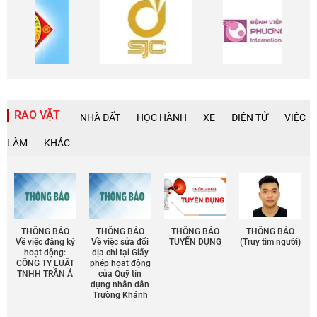
RAO VẶT
NHÀ ĐẤT
HỌC HÀNH
XE
ĐIỆN TỬ
VIỆC
LÀM
KHÁC
THÔNG BÁO
THÔNG BÁO
THÔNG BÁO
THÔNG BÁO
Về việc đăng ký
Về việc sửa đổi
TUYỂN DỤNG
(Truy tìm người)
hoạt động:
địa chỉ tại Giấy
CÔNG TY LUẬT
phép họat động
TNHH TRẦN Á
của Quỹ tín
dụng nhân dân
Trường Khánh