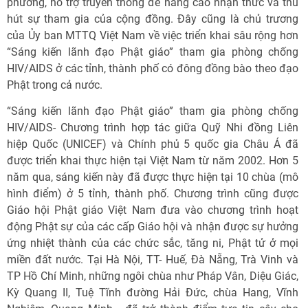
phương, hỗ trợ truyền thông để nâng cao nhận thức và thu
hút sự tham gia của cộng đồng. Đây cũng là chủ trương
của Ủy ban MTTQ Việt Nam về việc triển khai sâu rộng hơn
“Sáng kiến lãnh đạo Phật giáo” tham gia phòng chống
HIV/AIDS ở các tỉnh, thành phố có đông đồng bào theo đạo
Phật trong cả nước.
“Sáng kiến lãnh đạo Phật giáo” tham gia phòng chống
HIV/AIDS- Chương trình hợp tác giữa Quỹ Nhi đồng Liên
hiệp Quốc (UNICEF) và Chính phủ 5 quốc gia Châu Á đã
được triển khai thực hiện tại Việt Nam từ năm 2002. Hơn 5
năm qua, sáng kiến này đã được thực hiện tại 10 chùa (mô
hình điểm) ở 5 tỉnh, thành phố. Chương trình cũng được
Giáo hội Phật giáo Việt Nam đưa vào chương trình hoạt
động Phật sự của các cấp Giáo hội và nhận được sự hưởng
ứng nhiệt thành của các chức sắc, tăng ni, Phật tử ở mọi
miền đất nước. Tại Hà Nội, TT- Huế, Đà Nẵng, Trà Vinh và
TP Hồ Chí Minh, những ngôi chùa như Pháp Vân, Diệu Giác,
Kỳ Quang II, Tuệ Tĩnh đường Hải Đức, chùa Hang, Vĩnh