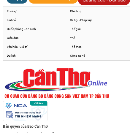
Thời sự
Chính trị
Kinh tế
Xã hội - Pháp luật
Quốc phòng - An ninh
Thế giới
Giáo dục
Y tế
Văn hóa - Giải trí
Thể thao
Du lịch
Công nghệ
Bản quyền của Báo Cần Thơ