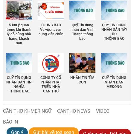
5 lưu ý quan
THÔNG BÁO
Quỹ Tín dụng
QUỸ TÍN DỤNG
trọng khi thanh
Về việc tuyển
nhân dân Vĩnh
NHÂN DÂN TÂY
lý đồ dùng nhà
dụng viên chức
Thạnh thông
ĐÔ
hàng, khách
báo
THÔNG BÁO
sạn
QUỸ TÍN DỤNG
CÔNG TY CỔ
NHẮN TIN TÌM
QUỸ TÍN DỤNG
NHÂN DÂN TÍN
PHẦN PHÁT
CON
NHÂN DÂN
NGHĨA
TRIỂN NHÀ
MEKONG
THÔNG BÁO
CẦN THƠ
CẦN THƠ KHMER NGỮ
CANTHO NEWS
VIDEO
BÁO IN
Góp ý
Gửi bài về toà soạn
Quảng cáo - Đặt báo