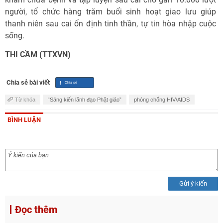
người, tổ chức hàng trăm buổi sinh hoạt giao lưu giúp
thanh niên sau cai ổn định tinh thần, tự tin hòa nhập cuộc
sống.
THI CẦM (TTXVN)
Chia sẻ bài viết
Từ khóa
“Sáng kiến lãnh đạo Phật giáo”
phòng chống HIV/AIDS
BÌNH LUẬN
Gửi ý kiến
Đọc thêm