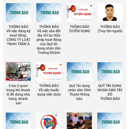
THÔNG BÁO
THÔNG BÁO
THÔNG BÁO
THÔNG BÁO
Về việc đăng ký
Về việc sửa đổi
TUYỂN DỤNG
(Truy tìm người)
hoạt động:
địa chỉ tại Giấy
CÔNG TY LUẬT
phép họat động
TNHH TRẦN Á
của Quỹ tín
dụng nhân dân
Trường Khánh
5 lưu ý quan
THÔNG BÁO
Quỹ Tín dụng
QUỸ TÍN DỤNG
trọng khi thanh
Về việc tuyển
nhân dân Vĩnh
NHÂN DÂN TÂY
lý đồ dùng nhà
dụng viên chức
Thạnh thông
ĐÔ
hàng, khách
báo
THÔNG BÁO
sạn