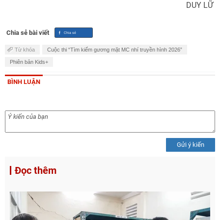
DUY LỮ
Chia sẻ bài viết
Từ khóa
Cuộc thi “Tìm kiếm gương mặt MC nhí truyền hình 2026”
Phiên bản Kids+
BÌNH LUẬN
Gửi ý kiến
Đọc thêm