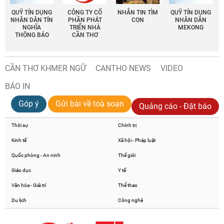
QUỸ TÍN DỤNG
CÔNG TY CỔ
NHẮN TIN TÌM
QUỸ TÍN DỤNG
NHÂN DÂN TÍN
PHẦN PHÁT
CON
NHÂN DÂN
NGHĨA
TRIỂN NHÀ
MEKONG
THÔNG BÁO
CẦN THƠ
CẦN THƠ KHMER NGỮ
CANTHO NEWS
VIDEO
BÁO IN
Góp ý
Gửi bài về toà soạn
Quảng cáo - Đặt báo
Thời sự
Chính trị
Kinh tế
Xã hội - Pháp luật
Quốc phòng - An ninh
Thế giới
Giáo dục
Y tế
Văn hóa - Giải trí
Thể thao
Du lịch
Công nghệ