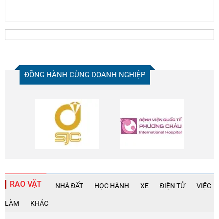
ĐỒNG HÀNH CÙNG DOANH NGHIỆP
RAO VẶT
NHÀ ĐẤT
HỌC HÀNH
XE
ĐIỆN TỬ
VIỆC
LÀM
KHÁC