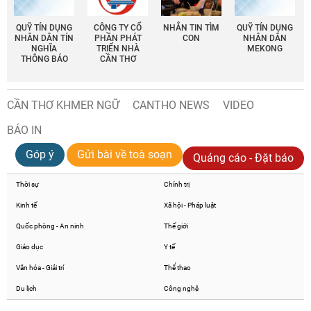
QUỸ TÍN DỤNG
CÔNG TY CỔ
NHẮN TIN TÌM
QUỸ TÍN DỤNG
NHÂN DÂN TÍN
PHẦN PHÁT
CON
NHÂN DÂN
NGHĨA
TRIỂN NHÀ
MEKONG
THÔNG BÁO
CẦN THƠ
CẦN THƠ KHMER NGỮ
CANTHO NEWS
VIDEO
BÁO IN
Góp ý
Gửi bài về toà soạn
Quảng cáo - Đặt báo
Thời sự
Chính trị
Kinh tế
Xã hội - Pháp luật
Quốc phòng - An ninh
Thế giới
Giáo dục
Y tế
Văn hóa - Giải trí
Thể thao
Du lịch
Công nghệ