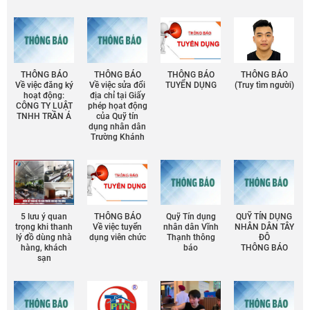
THÔNG BÁO
THÔNG BÁO
THÔNG BÁO
THÔNG BÁO
Về việc đăng ký
Về việc sửa đổi
TUYỂN DỤNG
(Truy tìm người)
hoạt động:
địa chỉ tại Giấy
CÔNG TY LUẬT
phép họat động
TNHH TRẦN Á
của Quỹ tín
dụng nhân dân
Trường Khánh
5 lưu ý quan
THÔNG BÁO
Quỹ Tín dụng
QUỸ TÍN DỤNG
trọng khi thanh
Về việc tuyển
nhân dân Vĩnh
NHÂN DÂN TÂY
lý đồ dùng nhà
dụng viên chức
Thạnh thông
ĐÔ
hàng, khách
báo
THÔNG BÁO
sạn