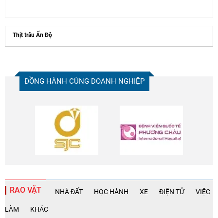
Thịt trâu Ấn Độ
ĐỒNG HÀNH CÙNG DOANH NGHIỆP
RAO VẶT
NHÀ ĐẤT
HỌC HÀNH
XE
ĐIỆN TỬ
VIỆC
LÀM
KHÁC