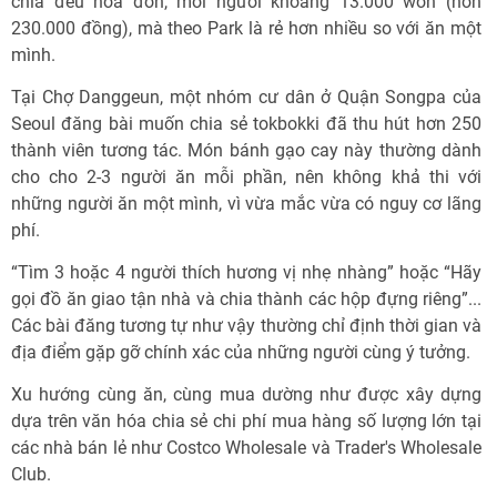
chia đều hóa đơn, mỗi người khoảng 13.000 won (hơn
230.000 đồng), mà theo Park là rẻ hơn nhiều so với ăn một
mình.
Tại Chợ Danggeun, một nhóm cư dân ở Quận Songpa của
Seoul đăng bài muốn chia sẻ tokbokki đã thu hút hơn 250
thành viên tương tác. Món bánh gạo cay này thường dành
cho cho 2-3 người ăn mỗi phần, nên không khả thi với
những người ăn một mình, vì vừa mắc vừa có nguy cơ lãng
phí.
“Tìm 3 hoặc 4 người thích hương vị nhẹ nhàng” hoặc “Hãy
gọi đồ ăn giao tận nhà và chia thành các hộp đựng riêng”...
Các bài đăng tương tự như vậy thường chỉ định thời gian và
địa điểm gặp gỡ chính xác của những người cùng ý tưởng.
Xu hướng cùng ăn, cùng mua dường như được xây dựng
dựa trên văn hóa chia sẻ chi phí mua hàng số lượng lớn tại
các nhà bán lẻ như Costco Wholesale và Trader's Wholesale
Club.