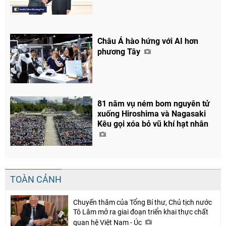
Chia sẻ
Châu Á hào hứng với AI hơn
Facebook
phương Tây
81 năm vụ ném bom nguyên tử
xuống Hiroshima và Nagasaki
Kêu gọi xóa bỏ vũ khí hạt nhân
TOÀN CẢNH
Chuyến thăm của Tổng Bí thư, Chủ tịch nước
Tô Lâm mở ra giai đoạn triển khai thực chất
quan hệ Việt Nam - Úc