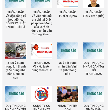
THÔNG BÁO
THÔNG BÁO
THÔNG BÁO
THÔNG BÁO
Về việc đăng ký
Về việc sửa đổi
TUYỂN DỤNG
(Truy tìm người)
hoạt động:
địa chỉ tại Giấy
CÔNG TY LUẬT
phép họat động
TNHH TRẦN Á
của Quỹ tín
dụng nhân dân
Trường Khánh
5 lưu ý quan
THÔNG BÁO
Quỹ Tín dụng
QUỸ TÍN DỤNG
trọng khi thanh
Về việc tuyển
nhân dân Vĩnh
NHÂN DÂN TÂY
lý đồ dùng nhà
dụng viên chức
Thạnh thông
ĐÔ
hàng, khách
báo
THÔNG BÁO
sạn
QUỸ TÍN DỤNG
CÔNG TY CỔ
NHẮN TIN TÌM
QUỸ TÍN DỤNG
NHÂN DÂN TÍN
PHẦN PHÁT
CON
NHÂN DÂN