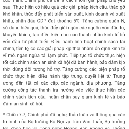
cuối năm, Chính phủ đã đề ra các nhóm giải pháp chủ yếu
sau: Thực hiện có hiệu quả các giải pháp kích cầu, tháo gỡ
khó khăn, thúc đẩy phát triển sản xuất, kinh doanh và xuất
khẩu, phấn đấu GDP đạt khoảng 5%. Tăng cường quản lý,
sử dụng hiệu quả, thúc đẩy giải ngân các nguồn vốn đầu tư;
khuyến khích, tạo điều kiện cho các thành phần kinh tế bỏ
vốn đầu tư phát triển. Điều hành linh hoạt chính sách tài
chính, tiền tệ, có các giải pháp kịp thời nhằm ổn định kinh tế
vĩ mô, ngăn ngừa tái lạm phát. Tiếp tục tổ chức thực hiện
tốt các chính sách an sinh xã hội đã ban hành, bảo đảm kịp
thời đúng đối tượng hỗ trợ. Tăng cường các biện pháp tổ
chức thực hiện, điều hành tập trung, quyết liệt từ Trung
ương đến tất cả các cấp, các ngành, địa phương. Tăng
cường công tác thanh tra hướng vào việc thực hiện các
chính sách kích cầu, ngăn chặn suy giảm kinh tế và bảo
đảm an sinh xã hội.
* Chiều 7-7, Chính phủ đã nghe, thảo luận và thông qua các
tờ trình của Bộ trưởng Bộ Nội vụ Trần Văn Tuấn, Bộ trưởng
Bộ Khoa học và Công nghệ Hoàng Văn Phong và Thống