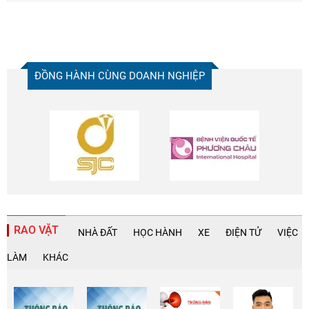
ĐỒNG HÀNH CÙNG DOANH NGHIỆP
RAO VẶT
NHÀ ĐẤT
HỌC HÀNH
XE
ĐIỆN TỬ
VIỆC
LÀM
KHÁC