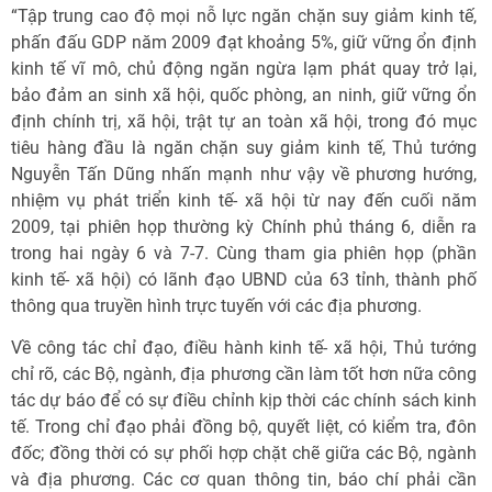
“Tập trung cao độ mọi nỗ lực ngăn chặn suy giảm kinh tế,
phấn đấu GDP năm 2009 đạt khoảng 5%, giữ vững ổn định
kinh tế vĩ mô, chủ động ngăn ngừa lạm phát quay trở lại,
bảo đảm an sinh xã hội, quốc phòng, an ninh, giữ vững ổn
định chính trị, xã hội, trật tự an toàn xã hội, trong đó mục
tiêu hàng đầu là ngăn chặn suy giảm kinh tế, Thủ tướng
Nguyễn Tấn Dũng nhấn mạnh như vậy về phương hướng,
nhiệm vụ phát triển kinh tế- xã hội từ nay đến cuối năm
2009, tại phiên họp thường kỳ Chính phủ tháng 6, diễn ra
trong hai ngày 6 và 7-7. Cùng tham gia phiên họp (phần
kinh tế- xã hội) có lãnh đạo UBND của 63 tỉnh, thành phố
thông qua truyền hình trực tuyến với các địa phương.
Về công tác chỉ đạo, điều hành kinh tế- xã hội, Thủ tướng
chỉ rõ, các Bộ, ngành, địa phương cần làm tốt hơn nữa công
tác dự báo để có sự điều chỉnh kịp thời các chính sách kinh
tế. Trong chỉ đạo phải đồng bộ, quyết liệt, có kiểm tra, đôn
đốc; đồng thời có sự phối hợp chặt chẽ giữa các Bộ, ngành
và địa phương. Các cơ quan thông tin, báo chí phải cần