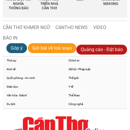
NGHĨA
TRIỂN NHÀ
MEKONG
THÔNG BÁO
CẦN THƠ
CẦN THƠ KHMER NGỮ
CANTHO NEWS
VIDEO
BÁO IN
Góp ý
Gửi bài về toà soạn
Quảng cáo - Đặt báo
Thời sự
Chính trị
Kinh tế
Xã hội - Pháp luật
Quốc phòng - An ninh
Thế giới
Giáo dục
Y tế
Văn hóa - Giải trí
Thể thao
Du lịch
Công nghệ