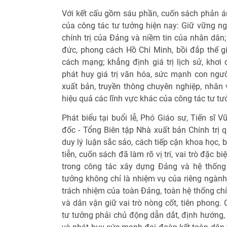
Với kết cấu gồm sáu phần, cuốn sách phản án
của công tác tư tưởng hiện nay: Giữ vững n
chính trị của Đảng và niềm tin của nhân dân;
đức, phong cách Hồ Chí Minh, bồi đắp thế g
cách mạng; khẳng định giá trị lịch sử, khơi 
phát huy giá trị văn hóa, sức mạnh con ngườ
xuất bản, truyền thông chuyên nghiệp, nhân 
hiệu quả các lĩnh vực khác của công tác tư tư
Phát biểu tại buổi lễ, Phó Giáo sư, Tiến sĩ 
đốc - Tổng Biên tập Nhà xuất bản Chính trị q
duy lý luận sắc sảo, cách tiếp cận khoa học, 
tiễn, cuốn sách đã làm rõ vị trí, vai trò đặc 
trong công tác xây dựng Đảng và hệ thống 
tưởng không chỉ là nhiệm vụ của riêng ngành
trách nhiệm của toàn Đảng, toàn hệ thống chín
và dân vận giữ vai trò nòng cốt, tiên phong.
tư tưởng phải chủ động dẫn dắt, định hướng, 