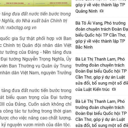
góp ý về việc thành lập TP
Quảng Ninh
 tảng đưa đất nước tiến bước trong
Nghĩa, do Nhà xuất bản Chính trị
Bà Tô Ái Vang, Phó trưởng
nh: nxbctqg.org.vn
đoàn chuyên trách Đoàn Đạ
biểu Quốc hội TP Cần Thơ,
 quốc gia Sự thật phối hợp với Ban
góp ý về việc thành lập TP
 Chính trị Quân đội nhân dân Việt
Bắc Ninh
 tư tưởng của Đảng - Nền tảng đưa
 Đại tướng Nguyễn Trọng Nghĩa, Ủy
Bà Lê Thị Thanh Lam, Phó
trưởng đoàn chuyên trách
y viên Ban Thường vụ Quân ủy Trung
Đoàn Đại biểu Quốc hội TP
 nhân dân Việt Nam, nguyên Trưởng
Cần Thơ, góp ý dự án Luật
sửa đổi, bổ sung một số đi
của Luật Kiến trúc
 tảng đưa đất nước tiến bước trong
hát biểu quan trọng của Đại tướng
Bà Lê Thị Thanh Lam, Phó
III của Đảng. Cuốn sách không chỉ
trưởng đoàn chuyên trách
a công tác tư tưởng trong thời gian
Đoàn Đại biểu Quốc hội TP
ược cho việc nâng cao chất lượng,
Cần Thơ, góp ý dự án Luật
g kỷ nguyên vươn mình của dân tộc.
sửa đổi, bổ sung một số đi