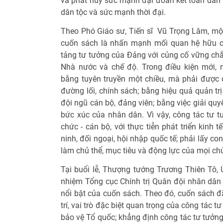
và phát huy sức mạnh đại đoàn kết toàn dân 
dân tộc và sức mạnh thời đại.
Theo Phó Giáo sư, Tiến sĩ Vũ Trọng Lâm, một
cuốn sách là nhấn mạnh mối quan hệ hữu cơ
tảng tư tưởng của Đảng với củng cố vững chắ
Nhà nước và chế độ. Trong điều kiện mới, 
bằng tuyên truyền một chiều, mà phải được 
đường lối, chính sách; bằng hiệu quả quản t
đội ngũ cán bộ, đảng viên; bằng việc giải quy
bức xúc của nhân dân. Vì vậy, công tác tư t
chức - cán bộ, với thực tiễn phát triển kinh 
ninh, đối ngoại, hội nhập quốc tế; phải lấy c
làm chủ thể, mục tiêu và động lực của mọi chủ
Tại buổi lễ, Thượng tướng Trương Thiên Tô,
nhiệm Tổng cục Chính trị Quân đội nhân dân
nổi bật của cuốn sách. Theo đó, cuốn sách đã
trí, vai trò đặc biệt quan trọng của công tác 
bảo vệ Tổ quốc; khẳng định công tác tư tưởng