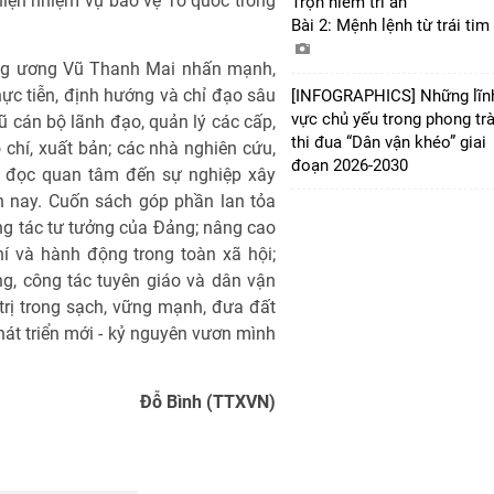
c hiện nhiệm vụ bảo vệ Tổ quốc trong
Trọn niềm tri ân
Bài 2: Mệnh lệnh từ trái tim
ng ương Vũ Thanh Mai nhấn mạnh,
thực tiễn, định hướng và chỉ đạo sâu
[INFOGRAPHICS] Những lĩn
vực chủ yếu trong phong tr
ngũ cán bộ lãnh đạo, quản lý các cấp,
thi đua “Dân vận khéo” giai
 chí, xuất bản; các nhà nghiên cứu,
đoạn 2026-2030
ạn đọc quan tâm đến sự nghiệp xây
n nay. Cuốn sách góp phần lan tỏa
ng tác tư tưởng của Đảng; nâng cao
hí và hành động trong toàn xã hội;
ng, công tác tuyên giáo và dân vận
trị trong sạch, vững mạnh, đưa đất
át triển mới - kỷ nguyên vươn mình
Đỗ Bình (TTXVN)