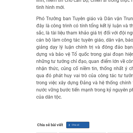
lĩnh, niềm tin cho cán bộ, chiến sĩ trong thự
tình hình mới.
Phó Trưởng ban Tuyên giáo và Dân vận Tru
đây là công trình có tính tổng kết lý luận và 
sắc, là tài liệu tham khảo giá trị đối với đội 
cán bộ làm công tác tuyên giáo, dân vận, báo
giảng dạy lý luận chính trị và đông đảo b
dựng và bảo vệ Tổ quốc trong giai đoạn hiệ
những tư tưởng chỉ đạo, quan điểm lớn về cô
nhận thức, củng cố niềm tin, thống nhất ý c
qua đó phát huy vai trò của công tác tư tưở
trong việc xây dựng Đảng và hệ thống chính 
nước vững bước tiến mạnh trong kỷ nguyên ph
của dân tộc.
Chia sẻ bài viết