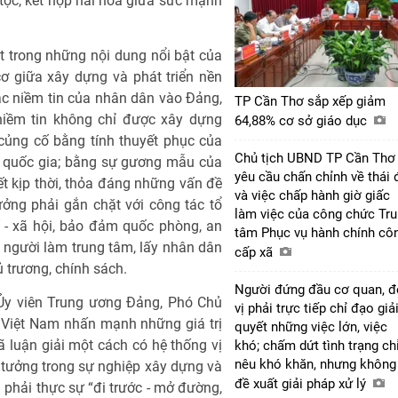
tộc, kết hợp hài hòa giữa sức mạnh
 trong những nội dung nổi bật của
 giữa xây dựng và phát triển nền
c niềm tin của nhân dân vào Đảng,
TP Cần Thơ sắp xếp giảm
niềm tin không chỉ được xây dựng
64,88% cơ sở giáo dục
củng cố bằng tính thuyết phục của
Chủ tịch UBND TP Cần Thơ
rị quốc gia; bằng sự gương mẫu của
yêu cầu chấn chỉnh về thái 
ết kịp thời, thỏa đáng những vấn đề
và việc chấp hành giờ giấc
ưởng phải gắn chặt với công tác tổ
làm việc của công chức Tr
tế - xã hội, bảo đảm quốc phòng, an
tâm Phục vụ hành chính cô
on người làm trung tâm, lấy nhân dân
cấp xã
 trương, chính sách.
Người đứng đầu cơ quan, 
 Ủy viên Trung ương Đảng, Phó Chủ
vị phải trực tiếp chỉ đạo giả
 Việt Nam nhấn mạnh những giá trị
quyết những việc lớn, việc
 luận giải một cách có hệ thống vị
khó; chấm dứt tình trạng ch
nêu khó khăn, nhưng không
tư tưởng trong sự nghiệp xây dựng và
đề xuất giải pháp xử lý
 phải thực sự “đi trước - mở đường,