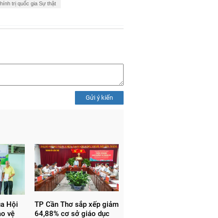
ính trị quốc gia Sự thật
Gửi ý kiến
ủa Hội
TP Cần Thơ sắp xếp giảm
ảo vệ
64,88% cơ sở giáo dục