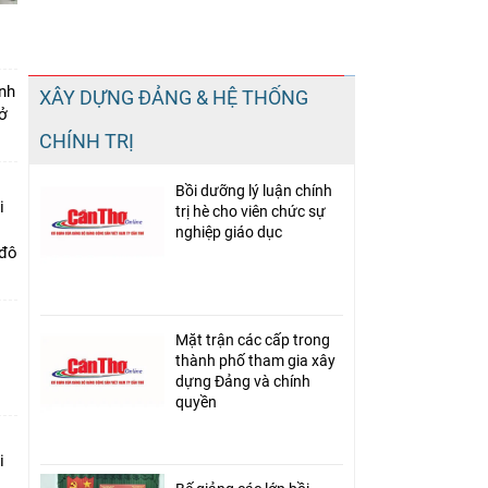
Chia sẻ
nh
XÂY DỰNG ĐẢNG & HỆ THỐNG
Facebook
ở
CHÍNH TRỊ
Bồi dưỡng lý luận chính
i
trị hè cho viên chức sự
nghiệp giáo dục
 đô
Mặt trận các cấp trong
thành phố tham gia xây
dựng Đảng và chính
quyền
i