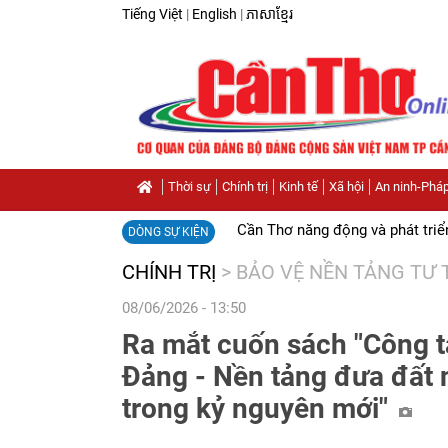
Tiếng Việt
|
English
|
ភាសាខ្មែរ
Thời sự
Chính trị
Kinh tế
Xã hội
An ninh-Pháp
Cần Thơ năng động và phát triể
DÒNG SỰ KIỆN
CHÍNH TRỊ
>
BẢO VỆ NỀN TẢNG TƯ
08/06/2026 - 13:50
Ra mắt cuốn sách "Công t
Đảng - Nền tảng đưa đất 
trong kỷ nguyên mới"