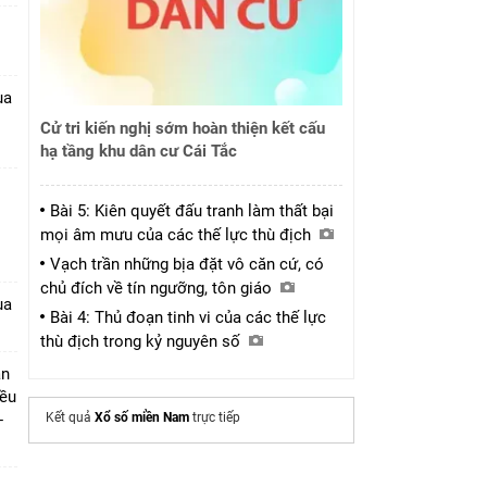
ua
Cử tri kiến nghị sớm hoàn thiện kết cấu
hạ tầng khu dân cư Cái Tắc
Bài 5: Kiên quyết đấu tranh làm thất bại
mọi âm mưu của các thế lực thù địch
1
Vạch trần những bịa đặt vô căn cứ, có
chủ đích về tín ngưỡng, tôn giáo
ua
Bài 4: Thủ đoạn tinh vi của các thế lực
thù địch trong kỷ nguyên số
ần
iều
-
Kết quả
Xổ số miền Nam
trực tiếp