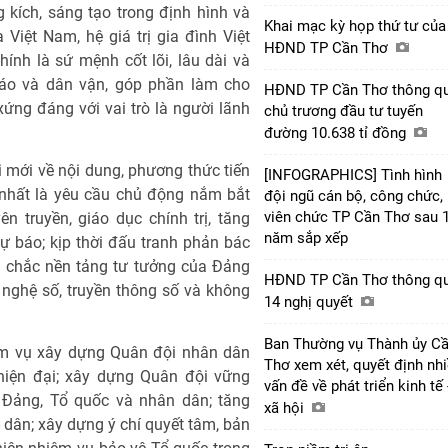
g kích, sáng tạo trong định hình và
Khai mạc kỳ họp thứ tư của
a Việt Nam, hệ giá trị gia đình Việt
HĐND TP Cần Thơ
nh là sứ mệnh cốt lõi, lâu dài và
iáo và dân vận, góp phần làm cho
HĐND TP Cần Thơ thông q
xứng đáng với vai trò là người lãnh
chủ trương đầu tư tuyến
đường 10.638 tỉ đồng
i mới về nội dung, phương thức tiến
[INFOGRAPHICS] Tình hình
 nhất là yêu cầu chủ động nắm bắt
đội ngũ cán bộ, công chức,
viên chức TP Cần Thơ sau 
n truyền, giáo dục chính trị, tăng
năm sắp xếp
dự báo; kịp thời đấu tranh phản bác
ng chắc nền tảng tư tưởng của Đảng
HĐND TP Cần Thơ thông q
 nghệ số, truyền thông số và không
14 nghị quyết
Ban Thường vụ Thành ủy C
iệm vụ xây dựng Quân đội nhân dân
Thơ xem xét, quyết định nh
 hiện đại; xây dựng Quân đội vững
vấn đề về phát triển kinh tế 
i Đảng, Tổ quốc và nhân dân; tăng
xã hội
 dân; xây dựng ý chí quyết tâm, bản