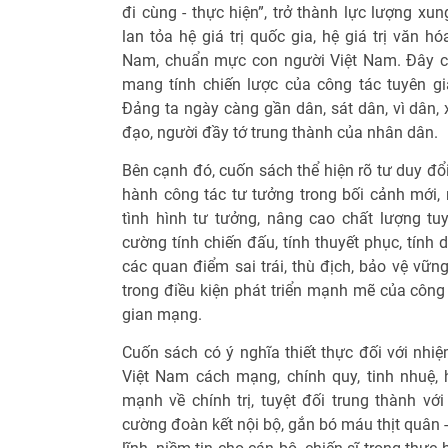
đi cùng - thực hiện”, trở thành lực lượng xun
lan tỏa hệ giá trị quốc gia, hệ giá trị văn hó
Nam, chuẩn mực con người Việt Nam. Đây chí
mang tính chiến lược của công tác tuyên g
Đảng ta ngày càng gần dân, sát dân, vì dân, 
đạo, người đầy tớ trung thành của nhân dân.
Bên cạnh đó, cuốn sách thể hiện rõ tư duy đổ
hành công tác tư tưởng trong bối cảnh mới,
tình hình tư tưởng, nâng cao chất lượng tuyê
cường tính chiến đấu, tính thuyết phục, tính 
các quan điểm sai trái, thù địch, bảo vệ vữ
trong điều kiện phát triển mạnh mẽ của công
gian mạng.
Cuốn sách có ý nghĩa thiết thực đối với nh
Việt Nam cách mạng, chính quy, tinh nhuệ,
mạnh về chính trị, tuyệt đối trung thành vớ
cường đoàn kết nội bộ, gắn bó máu thịt quân -