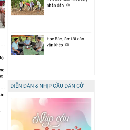
nhân dân
Học Bác, làm tốt dân
vận khéo
độ
ung
ng
DIỄN ĐÀN & NHỊP CẦU DÂN CỬ
đơn
i
ỉ