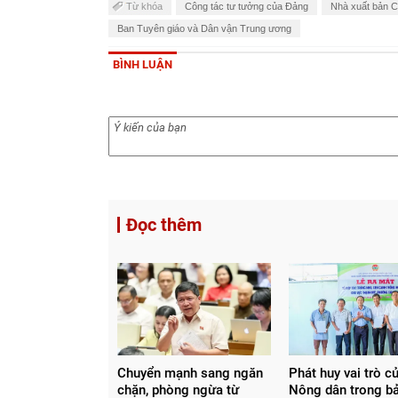
Từ khóa
Công tác tư tưởng của Đảng
Nhà xuất bản Ch
Ban Tuyên giáo và Dân vận Trung ương
BÌNH LUẬN
Đọc thêm
Chuyển mạnh sang ngăn
Phát huy vai trò c
chặn, phòng ngừa từ
Nông dân trong b