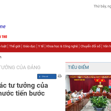
Thứ bảy, n
 luật
Thế giới
Giáo dục
Y tế
Khoa học & Công nghệ
Chuyển đổi số
Văn hó
n
 TƯỞNG CỦA ĐẢNG
TIÊU ĐIỂM
ác tư tưởng của
nước tiến bước