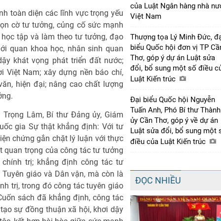
của Luật Ngân hàng nhà nư
h toàn diện các lĩnh vực trọng yếu
Việt Nam
gọn cờ tư tưởng, củng cố sức mạnh
 học tập và làm theo tư tưởng, đạo
Thượng tọa Lý Minh Đức, đạ
biểu Quốc hội đơn vị TP Cầ
iới quan khoa học, nhân sinh quan
Thơ, góp ý dự án Luật sửa
dậy khát vọng phát triển đất nước;
đổi, bổ sung một số điều c
i Việt Nam; xây dựng nền báo chí,
Luật Kiến trúc
văn, hiện đại; nâng cao chất lượng
ởng.
Đại biểu Quốc hội Nguyễn
Tuấn Anh, Phó Bí thư Thành
Vũ Trọng Lâm, Bí thư Đảng ủy, Giám
ủy Cần Thơ, góp ý về dự án
uốc gia Sự thật khẳng định: Với tư
Luật sửa đổi, bổ sung một 
biện chứng gắn chặt lý luận với thực
điều của Luật Kiến trúc
biệt quan trọng của công tác tư tưởng
chính trị; khẳng định công tác tư
 Tuyên giáo và Dân vận, mà còn là
ĐỌC NHIỀU
h trị, trong đó công tác tuyên giáo
 Cuốn sách đã khẳng định, công tác
tạo sự đồng thuận xã hội, khơi dậy