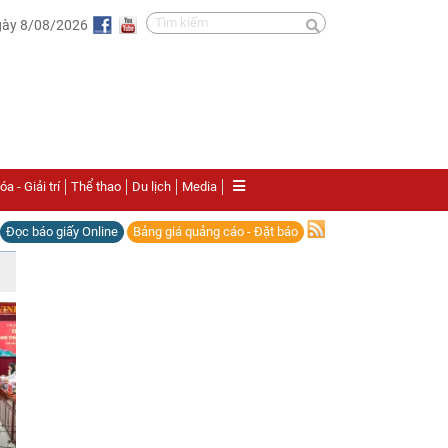
gày 8/08/2026
a - Giải trí
Thể thao
Du lịch
Media
Đọc báo giấy Online
Bảng giá quảng cáo - Đặt báo