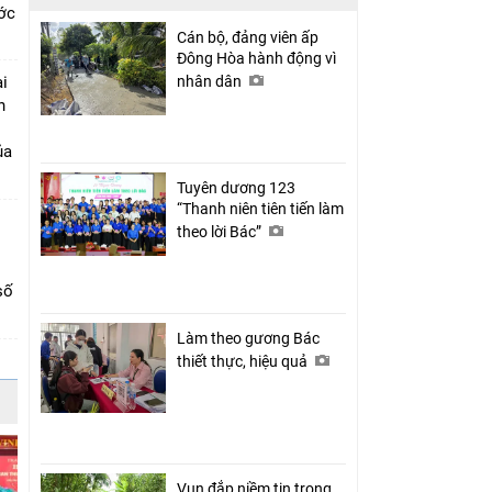
ớc
Cán bộ, đảng viên ấp
Đông Hòa hành động vì
i
nhân dân
n
ủa
Tuyên dương 123
“Thanh niên tiên tiến làm
theo lời Bác”
số
Làm theo gương Bác
thiết thực, hiệu quả
Vun đắp niềm tin trong