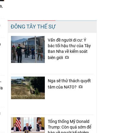
a,
Chia sẻ
n
ĐÔNG TÂY THẾ SỰ
Facebook
Vấn đề người di cư: Ý
n
bác tối hậu thư của Tây
Ban Nha về kiểm soát
biên giới
Nga sẽ thử thách quyết
-
tâm của NATO?
ưa
g
Tổng thống Mỹ Donald
Trump: Còn quá sớm để
bàn về người kế nhiệm