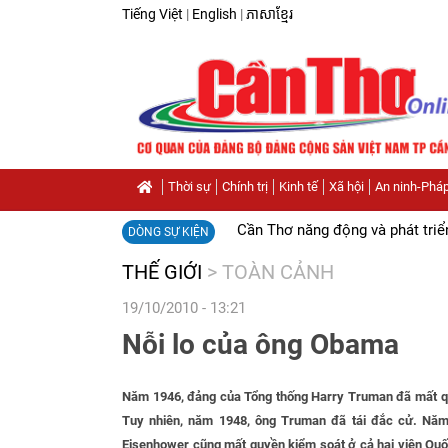
Tiếng Việt
|
English
|
ភាសាខ្មែរ
Thời sự
Chính trị
Kinh tế
Xã hội
An ninh-Pháp
Cần Thơ năng động và phát triể
DÒNG SỰ KIỆN
THẾ GIỚI
>
TOÀN CẢNH
19/10/2010 - 13:21
Nỗi lo của ông Obama
Năm 1946, đảng của Tổng thống Harry Truman đã mất qu
Tuy nhiên, năm 1948, ông Truman đã tái đắc cử. Năm
Eisenhower cũng mất quyền kiểm soát ở cả hai viện Quố