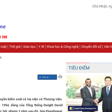
Chủ Nhật, n
 luật
Thế giới
Giáo dục
Y tế
Khoa học & Công nghệ
Chuyển đổi số
Văn hó
n
TIÊU ĐIỂM
yền kiểm soát cả Hạ viện và Thượng viện.
 1954, đảng của Tổng thống Dwight David
c hội, nhưng 2 năm sau đó, ông Eisenhower