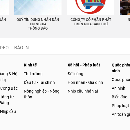
 DÂN
QUỸ TÍN DỤNG NHÂN DÂN
CÔNG TY CỔ PHẦN PHÁT
N
TÍN NGHĨA
TRIỂN NHÀ CẦN THƠ
THÔNG BÁO
IDEO
BÁO IN
Kinh tế
Xã hội - Pháp luật
Quốc phòn
ninh
Đảng & Hệ
Thị trường
Đời sống
 trị
Quốc phò
Đầu tư - Tài chính
Hôn nhân - Gia đình
gương Bác
An ninh
Nông nghiệp - Nông
Nhịp cầu nhân ái
 tảng tư
thôn
Biển đảo
 Đảng
Pháp luật
 Nhịp cầu
An toàn g