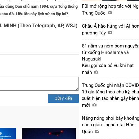
FBI mở rộng hợp tác với Ng
i của đảng Dân chủ năm 1994, cựu Tổng thống
Trung Quốc
sau đó. Liệu lần này lịch sử có lặp lại?
. MINH (Theo Telegraph, AP, WSJ)
Châu Á hào hứng với AI hơ
phương Tây
81 năm vụ ném bom nguyê
tử xuống Hiroshima và
Nagasaki
Kêu gọi xóa bỏ vũ khí hạt
nhân
Trung Quốc ghi nhận COVID
19 gia tăng theo chu kỳ, ch
xuất hiện tác nhân gây bệnh
Gửi ý kiến
mới
Nắng nóng phơi bày khoản
cách giàu - nghèo tại Hàn
Quốc