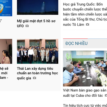
Học giả Trung Quốc: Bốn
bước chuyển chiến lược thể
hiện tầm nhìn chiến lược s
sắc của Tổng Bí thư, Chủ tị
a"
Mỹ giải mật đợt 5 hồ sơ
nước Tô Lâm
UFO
ĐỌC NHIỀU
hệ sẽ
Thái Lan xây dựng tiêu
c mới
chuẩn an toàn trường học
Nam -
quốc gia
Việt Nam bàn giao gạo sản
xuất tại Cuba cho đối tác
Tín hiệu tích cực từ việc m