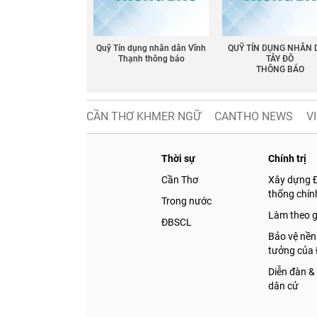
Quỹ Tín dụng nhân dân Vĩnh
QUỸ TÍN DỤNG NHÂN
Thạnh thông báo
TÂY ĐÔ
THÔNG BÁO
CẦN THƠ KHMER NGỮ
CANTHO NEWS
V
Thời sự
Chính trị
Cần Thơ
Xây dựng 
thống chính
Trong nước
Làm theo 
ĐBSCL
Bảo vệ nền
tưởng của
Diễn đàn &
dân cử