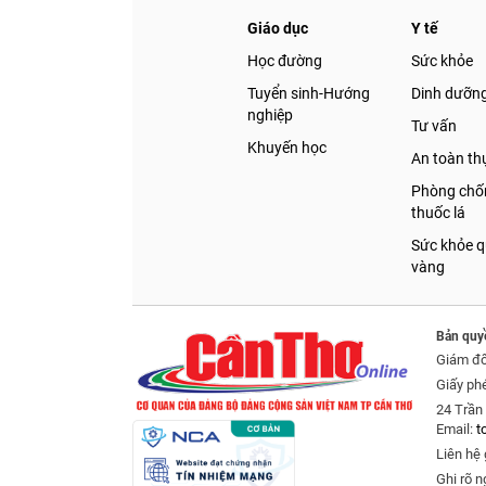
Giáo dục
Y tế
Học đường
Sức khỏe
Tuyển sinh-Hướng
Dinh dưỡn
nghiệp
Tư vấn
Khuyến học
An toàn t
Phòng chốn
thuốc lá
Sức khỏe q
vàng
Bản quy
Giám đ
Giấy ph
24 Trần 
Email:
t
Liên hệ 
Ghi rõ n