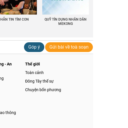
HẮN TIN TÌM CON
QUỸ TÍN DỤNG NHÂN DÂN
MEKONG
Góp ý
Gửi bài về toà soạn
g - An
Thế giới
Toàn cảnh
ng
Đông Tây thế sự
Chuyện bốn phương
iao thông