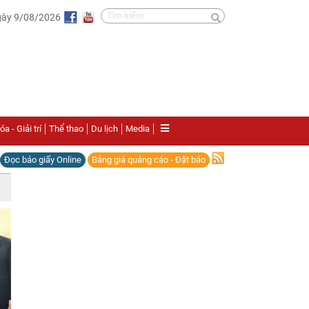
gày 9/08/2026
a - Giải trí
Thể thao
Du lịch
Media
Đọc báo giấy Online
Bảng giá quảng cáo - Đặt báo