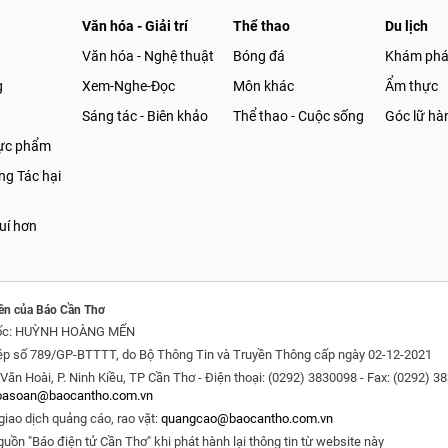
Văn hóa - Giải trí
Thể thao
Du lịch
Văn hóa - Nghệ thuật
Bóng đá
Khám ph
g
Xem-Nghe-Đọc
Môn khác
Ẩm thực
Sáng tác - Biên khảo
Thể thao - Cuộc sống
Góc lữ hà
hực phẩm
g Tác hại
uí hơn
ền của Báo Cần Thơ
ốc: HUỲNH HOÀNG MẾN
ép số 789/GP-BTTTT, do Bộ Thông Tin và Truyền Thông cấp ngày 02-12-2021
Văn Hoài, P. Ninh Kiều, TP Cần Thơ - Điện thoại: (0292) 3830098 - Fax: (0292) 3
oasoan@baocantho.com.vn
giao dịch quảng cáo, rao vặt:
quangcao@baocantho.com.vn
guồn "Báo điện tử Cần Thơ" khi phát hành lại thông tin từ website này