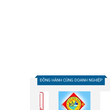
ĐỒNG HÀNH CÙNG DOANH NGHIỆP