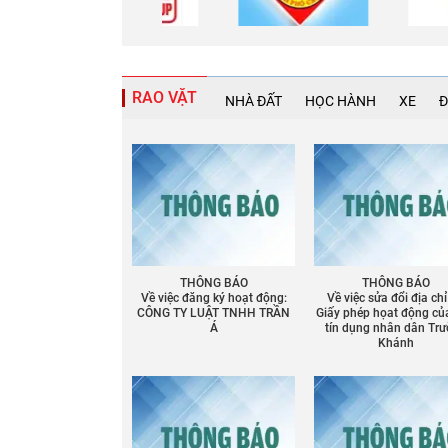
RAO VẶT
NHÀ ĐẤT
HỌC HÀNH
XE
Đ
THÔNG BÁO
THÔNG BÁO
Về việc đăng ký hoạt động:
Về việc sửa đổi địa chỉ
CÔNG TY LUẬT TNHH TRẦN
Giấy phép họat động củ
Á
tín dụng nhân dân Tr
Khánh