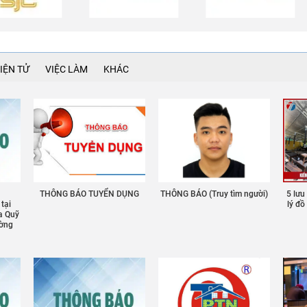
IỆN TỬ
VIỆC LÀM
KHÁC
THÔNG BÁO TUYỂN DỤNG
THÔNG BÁO (Truy tìm người)
5 lưu
 tại
lý đ
a Quỹ
ường