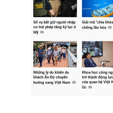
Chia sẻ
Số vụ bắt giữ người nhập
Giải mã "chìa khó
cư trái phép tăng kỷ lục ở
chống lão hóa
Facebook
Mỹ
Những lý do khiến du
Khoa học công ng
khách Ấn Độ chuyển
trở thành động lự
của quan hệ Việt 
hướng sang Việt Nam
Úc