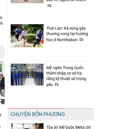
âu
ch
Thái Lan: Xả súng gây
thương vong tại trường
học ở Nonthaburi
Mỹ ngăn Trung Quốc
thâm nhập cơ sở hạ
tầng kỹ thuật số trọng
yếu
CHUYỆN BỐN PHƯƠNG
ở
Tòa án Mỹ buộc Meta chi