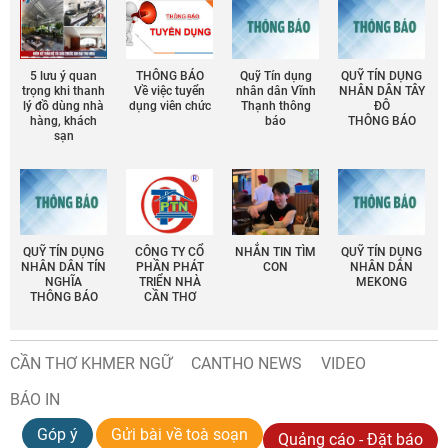
5 lưu ý quan
THÔNG BÁO
Quỹ Tín dụng
QUỸ TÍN DỤNG
trọng khi thanh
Về việc tuyển
nhân dân Vĩnh
NHÂN DÂN TÂY
lý đồ dùng nhà
dụng viên chức
Thạnh thông
ĐÔ
hàng, khách
báo
THÔNG BÁO
sạn
QUỸ TÍN DỤNG
CÔNG TY CỔ
NHẮN TIN TÌM
QUỸ TÍN DỤNG
NHÂN DÂN TÍN
PHẦN PHÁT
CON
NHÂN DÂN
NGHĨA
TRIỂN NHÀ
MEKONG
THÔNG BÁO
CẦN THƠ
CẦN THƠ KHMER NGỮ
CANTHO NEWS
VIDEO
BÁO IN
Góp ý
Gửi bài về toà soạn
Quảng cáo - Đặt báo