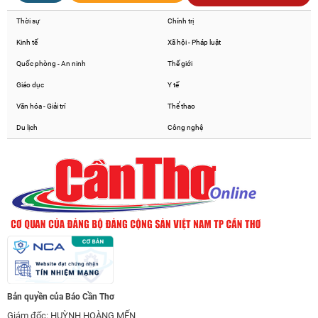
Thời sự
Chính trị
Kinh tế
Xã hội - Pháp luật
Quốc phòng - An ninh
Thế giới
Giáo dục
Y tế
Văn hóa - Giải trí
Thể thao
Du lịch
Công nghệ
Bản quyền của Báo Cần Thơ
Giám đốc: HUỲNH HOÀNG MẾN