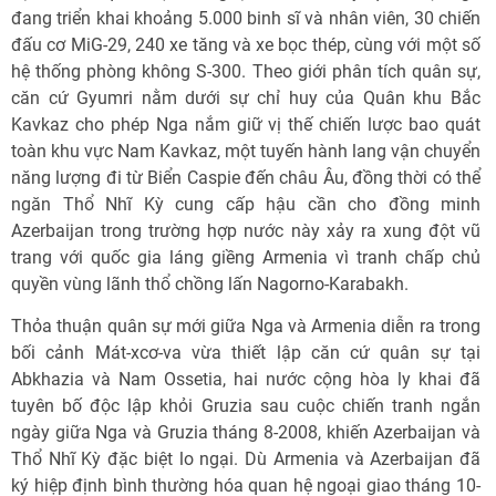
đang triển khai khoảng 5.000 binh sĩ và nhân viên, 30 chiến
đấu cơ MiG-29, 240 xe tăng và xe bọc thép, cùng với một số
hệ thống phòng không S-300. Theo giới phân tích quân sự,
căn cứ Gyumri nằm dưới sự chỉ huy của Quân khu Bắc
Kavkaz cho phép Nga nắm giữ vị thế chiến lược bao quát
toàn khu vực Nam Kavkaz, một tuyến hành lang vận chuyển
năng lượng đi từ Biển Caspie đến châu Âu, đồng thời có thể
ngăn Thổ Nhĩ Kỳ cung cấp hậu cần cho đồng minh
Azerbaijan trong trường hợp nước này xảy ra xung đột vũ
trang với quốc gia láng giềng Armenia vì tranh chấp chủ
quyền vùng lãnh thổ chồng lấn Nagorno-Karabakh.
Thỏa thuận quân sự mới giữa Nga và Armenia diễn ra trong
bối cảnh Mát-xcơ-va vừa thiết lập căn cứ quân sự tại
Abkhazia và Nam Ossetia, hai nước cộng hòa ly khai đã
tuyên bố độc lập khỏi Gruzia sau cuộc chiến tranh ngắn
ngày giữa Nga và Gruzia tháng 8-2008, khiến Azerbaijan và
Thổ Nhĩ Kỳ đặc biệt lo ngại. Dù Armenia và Azerbaijan đã
ký hiệp định bình thường hóa quan hệ ngoại giao tháng 10-