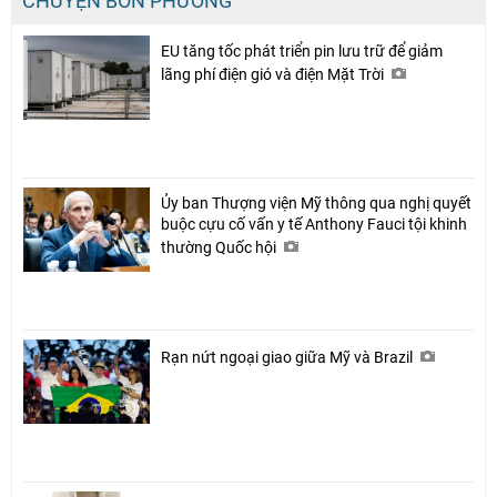
CHUYỆN BỐN PHƯƠNG
EU tăng tốc phát triển pin lưu trữ để giảm
lãng phí điện gió và điện Mặt Trời
Ủy ban Thượng viện Mỹ thông qua nghị quyết
buộc cựu cố vấn y tế Anthony Fauci tội khinh
thường Quốc hội
Rạn nứt ngoại giao giữa Mỹ và Brazil