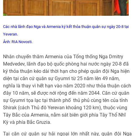
Các nhà lãnh đạo Nga và Armenia ký kết thỏa thuận quân sự ngày 20-8 tại
Yeveran.
Ảnh: RIA Novosti.
Nhân chuyến thăm Armenia của Tổng thống Nga Dmitry
Medvedev, lãnh đạo bộ quốc phòng hai nước ngày 20-8 đã
ký thỏa thuận kéo dài thời hạn cho phép quân đội Nga hiện
diện tại căn cứ quân sự Gyumri từ 25 năm lên 49 năm,
nghĩa là thay vì hết hạn vào năm 2020 như thỏa thuận cách
đây 10 năm, sẽ được nới rộng đến năm 2044. Căn cứ quân
sự Gyumri tọa lạc tại thành phố  thủ phủ cùng tên của tỉnh
Shirak (cách Thủ đô Yerevan khoảng 120 km), thuộc vùng
Tây Bắc của Armenia, nằm sát biên giới phía Tây Thổ Nhĩ
Kỳ và phía Bắc Gruzia.
Tại căn cứ quân sự hải ngoại lớn nhất này, quân đội Nga