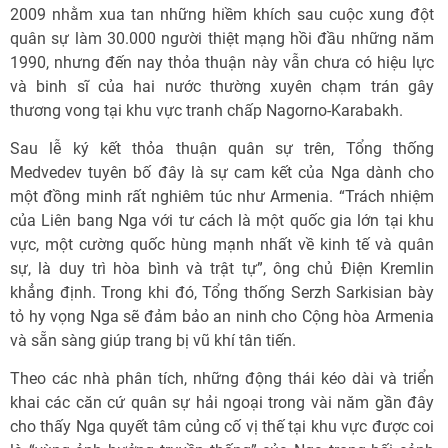
2009 nhằm xua tan những hiềm khích sau cuộc xung đột
quân sự làm 30.000 người thiệt mạng hồi đầu những năm
1990, nhưng đến nay thỏa thuận này vẫn chưa có hiệu lực
và binh sĩ của hai nước thường xuyên chạm trán gây
thương vong tại khu vực tranh chấp Nagorno-Karabakh.
Sau lễ ký kết thỏa thuận quân sự trên, Tổng thống
Medvedev tuyên bố đây là sự cam kết của Nga dành cho
một đồng minh rất nghiêm túc như Armenia. “Trách nhiệm
của Liên bang Nga với tư cách là một quốc gia lớn tại khu
vực, một cường quốc hùng mạnh nhất về kinh tế và quân
sự, là duy trì hòa bình và trật tự”, ông chủ Điện Kremlin
khẳng định. Trong khi đó, Tổng thống Serzh Sarkisian bày
tỏ hy vọng Nga sẽ đảm bảo an ninh cho Cộng hòa Armenia
và sẵn sàng giúp trang bị vũ khí tân tiến.
Theo các nhà phân tích, những động thái kéo dài và triển
khai các căn cứ quân sự hải ngoại trong vài năm gần đây
cho thấy Nga quyết tâm củng cố vị thế tại khu vực được coi