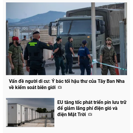
Vấn đề người di cư: Ý bác tối hậu thư của Tây Ban Nha
về kiểm soát biên giới
EU tăng tốc phát triển pin lưu trữ
để giảm lãng phí điện gió và
điện Mặt Trời