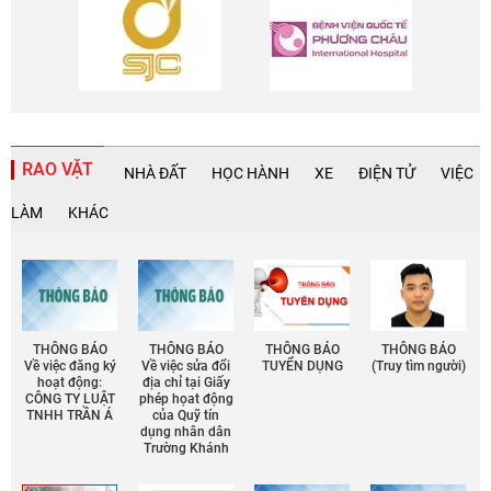
RAO VẶT
NHÀ ĐẤT
HỌC HÀNH
XE
ĐIỆN TỬ
VIỆC
LÀM
KHÁC
THÔNG BÁO
THÔNG BÁO
THÔNG BÁO
THÔNG BÁO
Về việc đăng ký
Về việc sửa đổi
TUYỂN DỤNG
(Truy tìm người)
hoạt động:
địa chỉ tại Giấy
CÔNG TY LUẬT
phép họat động
TNHH TRẦN Á
của Quỹ tín
dụng nhân dân
Trường Khánh