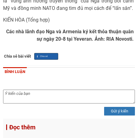
là “vùng ảnh hưởng truyền thống” của Nga trong bối cảnh
Mỹ và đồng minh NATO đang tìm đủ mọi cách để “lấn sân”.
KIẾN HÒA (Tổng hợp)
Các nhà lãnh đạo Nga và Armenia ký kết thỏa thuận quân
sự ngày 20-8 tại Yeveran. Ảnh: RIA Novosti.
Chia sẻ bài viết
BÌNH LUẬN
Gửi ý kiến
Đọc thêm