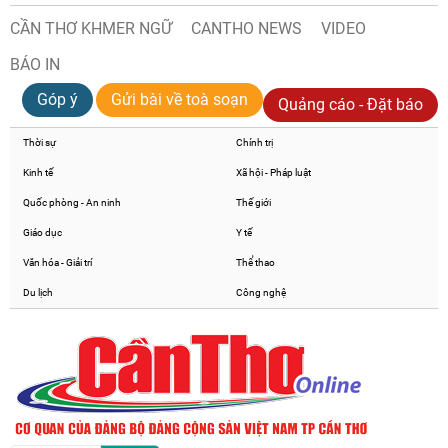
CẦN THƠ KHMER NGỮ
CANTHO NEWS
VIDEO
BÁO IN
Góp ý
Gửi bài về toà soạn
Quảng cáo - Đặt báo
Thời sự
Chính trị
Kinh tế
Xã hội - Pháp luật
Quốc phòng - An ninh
Thế giới
Giáo dục
Y tế
Văn hóa - Giải trí
Thể thao
Du lịch
Công nghệ