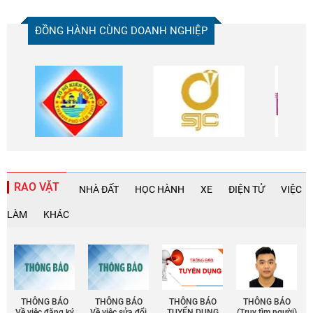
ĐỒNG HÀNH CÙNG DOANH NGHIỆP
RAO VẶT
NHÀ ĐẤT
HỌC HÀNH
XE
ĐIỆN TỬ
VIỆC
LÀM
KHÁC
THÔNG BÁO
THÔNG BÁO
THÔNG BÁO
THÔNG BÁO
Về việc đăng ký
Về việc sửa đổi
TUYỂN DỤNG
(Truy tìm người)