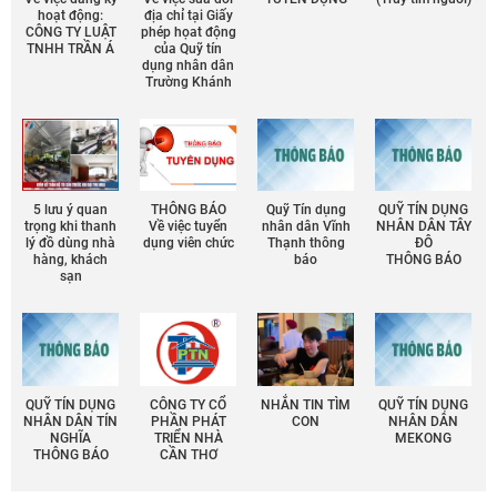
hoạt động:
địa chỉ tại Giấy
CÔNG TY LUẬT
phép họat động
TNHH TRẦN Á
của Quỹ tín
dụng nhân dân
Trường Khánh
5 lưu ý quan
THÔNG BÁO
Quỹ Tín dụng
QUỸ TÍN DỤNG
trọng khi thanh
Về việc tuyển
nhân dân Vĩnh
NHÂN DÂN TÂY
lý đồ dùng nhà
dụng viên chức
Thạnh thông
ĐÔ
hàng, khách
báo
THÔNG BÁO
sạn
QUỸ TÍN DỤNG
CÔNG TY CỔ
NHẮN TIN TÌM
QUỸ TÍN DỤNG
NHÂN DÂN TÍN
PHẦN PHÁT
CON
NHÂN DÂN
NGHĨA
TRIỂN NHÀ
MEKONG
THÔNG BÁO
CẦN THƠ