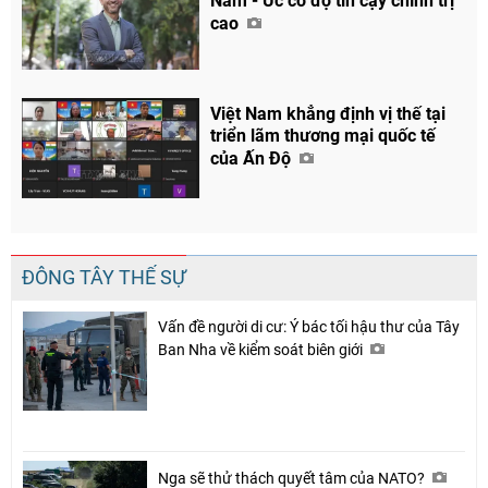
Nam - Úc có độ tin cậy chính trị
cao
Việt Nam khẳng định vị thế tại
triển lãm thương mại quốc tế
của Ấn Độ
ĐÔNG TÂY THẾ SỰ
Vấn đề người di cư: Ý bác tối hậu thư của Tây
Ban Nha về kiểm soát biên giới
Nga sẽ thử thách quyết tâm của NATO?