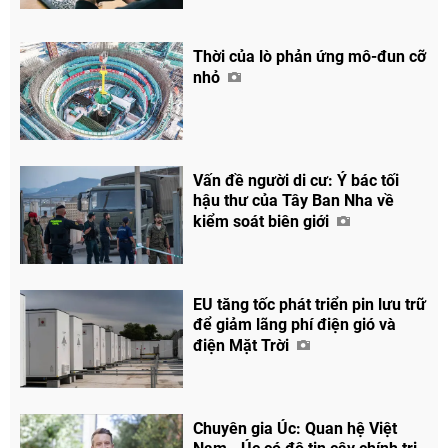
Thời của lò phản ứng mô-đun cỡ
nhỏ
Vấn đề người di cư: Ý bác tối
hậu thư của Tây Ban Nha về
kiểm soát biên giới
EU tăng tốc phát triển pin lưu trữ
để giảm lãng phí điện gió và
điện Mặt Trời
Chia sẻ
Facebook
Chuyên gia Úc: Quan hệ Việt