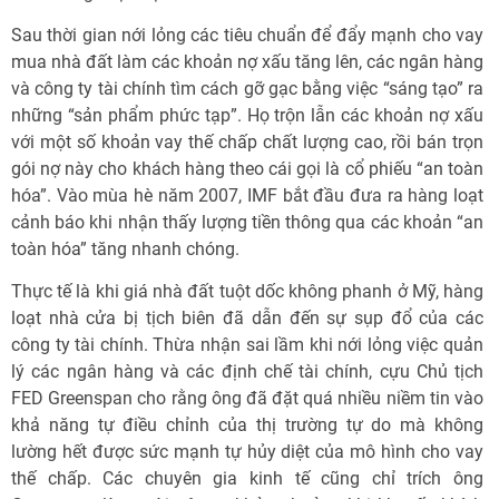
Sau thời gian nới lỏng các tiêu chuẩn để đẩy mạnh cho vay
mua nhà đất làm các khoản nợ xấu tăng lên, các ngân hàng
và công ty tài chính tìm cách gỡ gạc bằng việc “sáng tạo” ra
những “sản phẩm phức tạp”. Họ trộn lẫn các khoản nợ xấu
với một số khoản vay thế chấp chất lượng cao, rồi bán trọn
gói nợ này cho khách hàng theo cái gọi là cổ phiếu “an toàn
hóa”. Vào mùa hè năm 2007, IMF bắt đầu đưa ra hàng loạt
cảnh báo khi nhận thấy lượng tiền thông qua các khoản “an
toàn hóa” tăng nhanh chóng.
Thực tế là khi giá nhà đất tuột dốc không phanh ở Mỹ, hàng
loạt nhà cửa bị tịch biên đã dẫn đến sự sụp đổ của các
công ty tài chính. Thừa nhận sai lầm khi nới lỏng việc quản
lý các ngân hàng và các định chế tài chính, cựu Chủ tịch
FED Greenspan cho rằng ông đã đặt quá nhiều niềm tin vào
khả năng tự điều chỉnh của thị trường tự do mà không
lường hết được sức mạnh tự hủy diệt của mô hình cho vay
thế chấp. Các chuyên gia kinh tế cũng chỉ trích ông