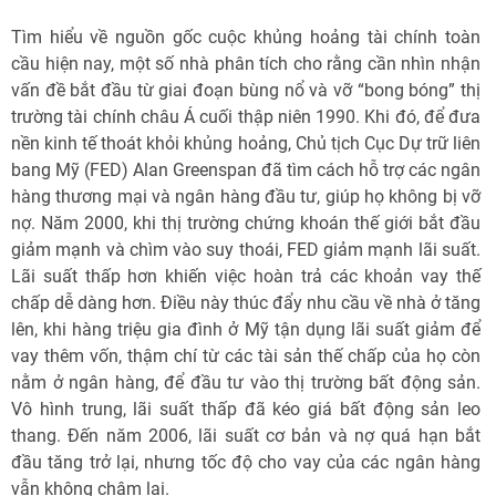
Tìm hiểu về nguồn gốc cuộc khủng hoảng tài chính toàn
cầu hiện nay, một số nhà phân tích cho rằng cần nhìn nhận
vấn đề bắt đầu từ giai đoạn bùng nổ và vỡ “bong bóng” thị
trường tài chính châu Á cuối thập niên 1990. Khi đó, để đưa
nền kinh tế thoát khỏi khủng hoảng, Chủ tịch Cục Dự trữ liên
bang Mỹ (FED) Alan Greenspan đã tìm cách hỗ trợ các ngân
hàng thương mại và ngân hàng đầu tư, giúp họ không bị vỡ
nợ. Năm 2000, khi thị trường chứng khoán thế giới bắt đầu
giảm mạnh và chìm vào suy thoái, FED giảm mạnh lãi suất.
Lãi suất thấp hơn khiến việc hoàn trả các khoản vay thế
chấp dễ dàng hơn. Điều này thúc đẩy nhu cầu về nhà ở tăng
lên, khi hàng triệu gia đình ở Mỹ tận dụng lãi suất giảm để
vay thêm vốn, thậm chí từ các tài sản thế chấp của họ còn
nằm ở ngân hàng, để đầu tư vào thị trường bất động sản.
Vô hình trung, lãi suất thấp đã kéo giá bất động sản leo
thang. Đến năm 2006, lãi suất cơ bản và nợ quá hạn bắt
đầu tăng trở lại, nhưng tốc độ cho vay của các ngân hàng
vẫn không chậm lại.