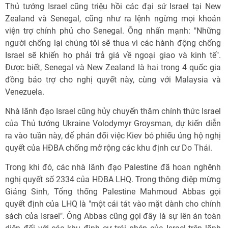
Thủ tướng Israel cũng triệu hồi các đại sứ Israel tại New
Zealand và Senegal, cũng như ra lệnh ngừng mọi khoản
viện trợ chính phủ cho Senegal. Ông nhấn mạnh: "Những
người chống lại chúng tôi sẽ thua vì các hành động chống
Israel sẽ khiến họ phải trả giá về ngoại giao và kinh tế".
Được biết, Senegal và New Zealand là hai trong 4 quốc gia
đồng bảo trợ cho nghị quyết này, cùng với Malaysia và
Venezuela.
Nhà lãnh đạo Israel cũng hủy chuyến thăm chính thức Israel
của Thủ tướng Ukraine Volodymyr Groysman, dự kiến diễn
ra vào tuần này, để phản đối việc Kiev bỏ phiếu ủng hộ nghị
quyết của HĐBA chống mở rộng các khu định cư Do Thái.
Trong khi đó, các nhà lãnh đạo Palestine đã hoan nghênh
nghị quyết số 2334 của HĐBA LHQ. Trong thông điệp mừng
Giáng Sinh, Tổng thống Palestine Mahmoud Abbas gọi
quyết định của LHQ là "một cái tát vào mặt dành cho chính
sách của Israel". Ông Abbas cũng gọi đây là sự lên án toàn