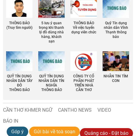
THÔNG BÁO
5 lưu ý quan
THÔNG BÁO
Quỹ Tín dụng
(Truy tìm người)
trọng khi thanh
Về việc tuyển
nhân dân Vĩnh
lý đồ dùng nhà
dụng viên chức
Thạnh thông
hàng, khách
báo
sạn
QUỸ TÍN DỤNG
QUỸ TÍN DỤNG
CÔNG TY CỔ
NHẮN TIN TÌM
NHÂN DÂN TÂY
NHÂN DÂN TÍN
PHẦN PHÁT
CON
ĐÔ
NGHĨA
TRIỂN NHÀ
THÔNG BÁO
THÔNG BÁO
CẦN THƠ
CẦN THƠ KHMER NGỮ
CANTHO NEWS
VIDEO
BÁO IN
Góp ý
Gửi bài về toà soạn
Quảng cáo - Đặt báo