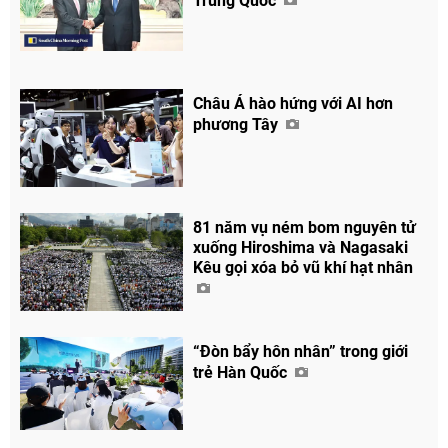
Trung Quốc
Châu Á hào hứng với AI hơn
phương Tây
81 năm vụ ném bom nguyên tử
Chia sẻ
xuống Hiroshima và Nagasaki
Kêu gọi xóa bỏ vũ khí hạt nhân
Facebook
“Đòn bẩy hôn nhân” trong giới
trẻ Hàn Quốc