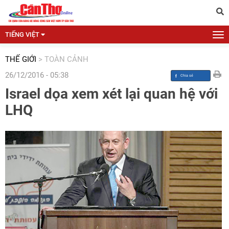
TIẾNG VIỆT
THẾ GIỚI
>
TOÀN CẢNH
26/12/2016 - 05:38
Israel dọa xem xét lại quan hệ với
LHQ