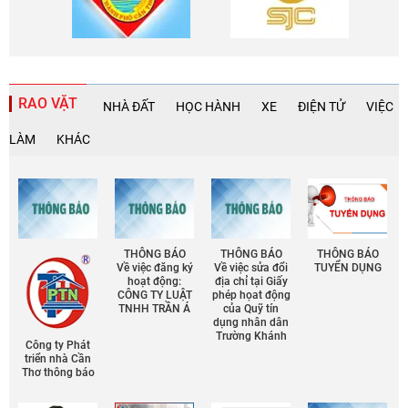
RAO VẶT
NHÀ ĐẤT
HỌC HÀNH
XE
ĐIỆN TỬ
VIỆC
LÀM
KHÁC
THÔNG BÁO
THÔNG BÁO
THÔNG BÁO
Về việc đăng ký
Về việc sửa đổi
TUYỂN DỤNG
hoạt động:
địa chỉ tại Giấy
CÔNG TY LUẬT
phép họat động
TNHH TRẦN Á
của Quỹ tín
dụng nhân dân
Trường Khánh
Công ty Phát
triển nhà Cần
Thơ thông báo