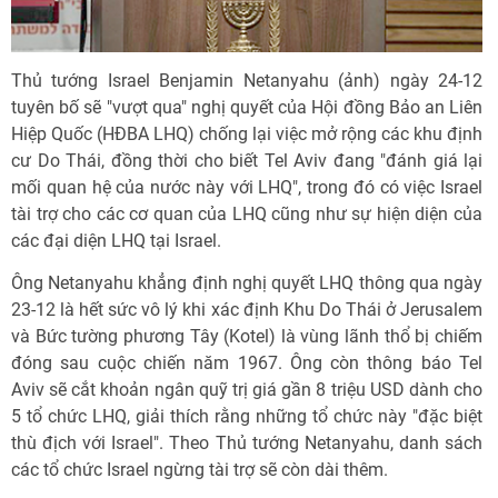
Thủ tướng Israel Benjamin Netanyahu (ảnh) ngày 24-12
tuyên bố sẽ "vượt qua" nghị quyết của Hội đồng Bảo an Liên
Hiệp Quốc (HĐBA LHQ) chống lại việc mở rộng các khu định
cư Do Thái, đồng thời cho biết Tel Aviv đang "đánh giá lại
mối quan hệ của nước này với LHQ", trong đó có việc Israel
tài trợ cho các cơ quan của LHQ cũng như sự hiện diện của
các đại diện LHQ tại Israel.
Ông Netanyahu khẳng định nghị quyết LHQ thông qua ngày
23-12 là hết sức vô lý khi xác định Khu Do Thái ở Jerusalem
và Bức tường phương Tây (Kotel) là vùng lãnh thổ bị chiếm
đóng sau cuộc chiến năm 1967. Ông còn thông báo Tel
Aviv sẽ cắt khoản ngân quỹ trị giá gần 8 triệu USD dành cho
5 tổ chức LHQ, giải thích rằng những tổ chức này "đặc biệt
thù địch với Israel". Theo Thủ tướng Netanyahu, danh sách
các tổ chức Israel ngừng tài trợ sẽ còn dài thêm.