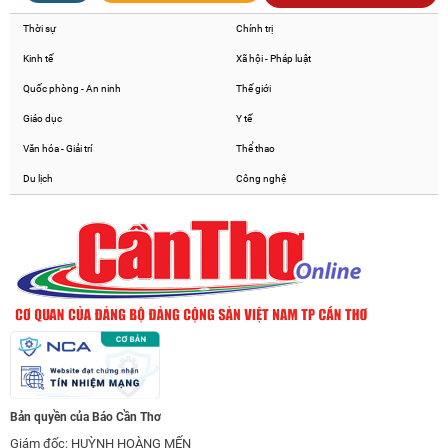
Thời sự
Chính trị
Kinh tế
Xã hội - Pháp luật
Quốc phòng - An ninh
Thế giới
Giáo dục
Y tế
Văn hóa - Giải trí
Thể thao
Du lịch
Công nghệ
Bản quyền của Báo Cần Thơ
Giám đốc: HUỲNH HOÀNG MẾN