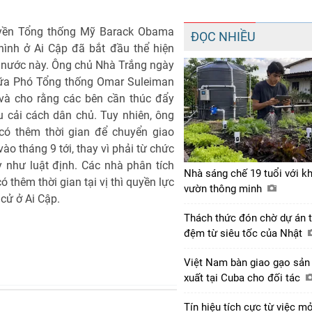
quyền Tổng thống Mỹ Barack Obama
ĐỌC NHIỀU
hình ở Ai Cập đã bắt đầu thể hiện
 ở nước này. Ông chủ Nhà Trắng ngày
giữa Phó Tổng thống Omar Suleiman
 và cho rằng các bên cần thúc đẩy
 cải cách dân chủ. Tuy nhiên, ông
ó thêm thời gian để chuyển giao
ào tháng 9 tới, thay vì phải từ chức
 như luật định. Các nhà phân tích
Nhà sáng chế 19 tuổi với k
 thêm thời gian tại vị thì quyền lực
vườn thông minh
 cử ở Ai Cập.
Thách thức đón chờ dự án 
đệm từ siêu tốc của Nhật
Việt Nam bàn giao gạo sản
xuất tại Cuba cho đối tác
Tín hiệu tích cực từ việc m