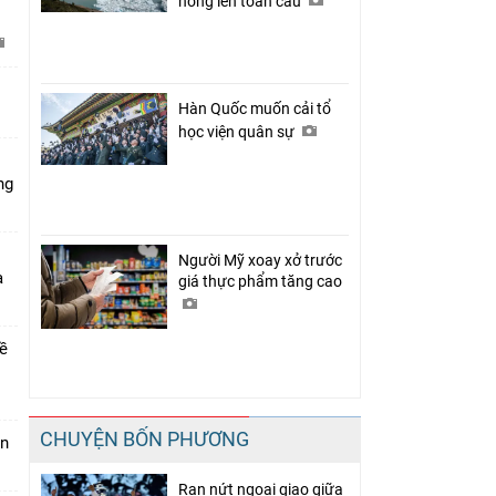
nóng lên toàn cầu
C
Hàn Quốc muốn cải tổ
học viện quân sự
ng
Người Mỹ xoay xở trước
a
giá thực phẩm tăng cao
về
CHUYỆN BỐN PHƯƠNG
án
Rạn nứt ngoại giao giữa