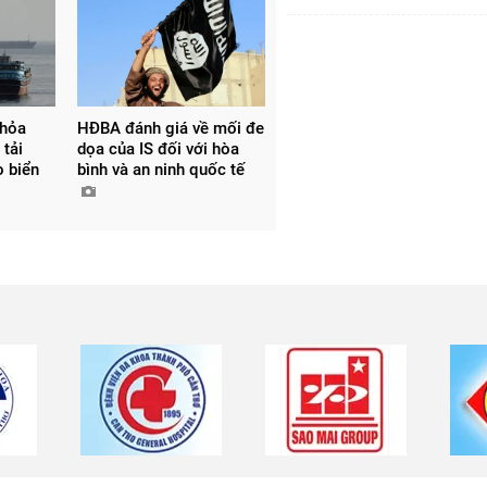
thỏa
HĐBA đánh giá về mối đe
 tải
dọa của IS đối với hòa
o biển
bình và an ninh quốc tế