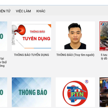
IỆN TỬ
VIỆC LÀM
KHÁC
THÔNG BÁO TUYỂN DỤNG
THÔNG BÁO (Truy tìm người)
5 lưu
 tại
lý đ
a Quỹ
ường