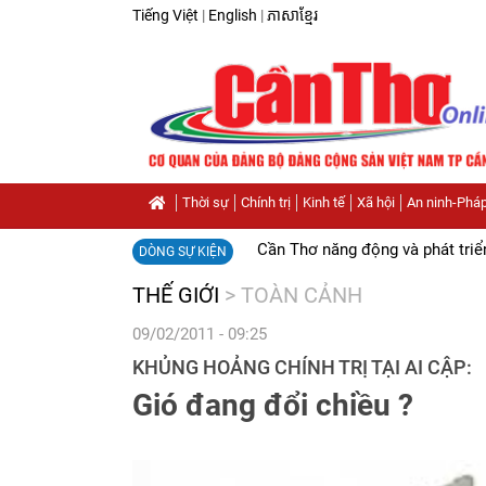
Tiếng Việt
|
English
|
ភាសាខ្មែរ
Thời sự
Chính trị
Kinh tế
Xã hội
An ninh-Pháp
Cần Thơ năng động và phát triể
DÒNG SỰ KIỆN
THẾ GIỚI
>
TOÀN CẢNH
09/02/2011 - 09:25
KHỦNG HOẢNG CHÍNH TRỊ TẠI AI CẬP:
Gió đang đổi chiều ?