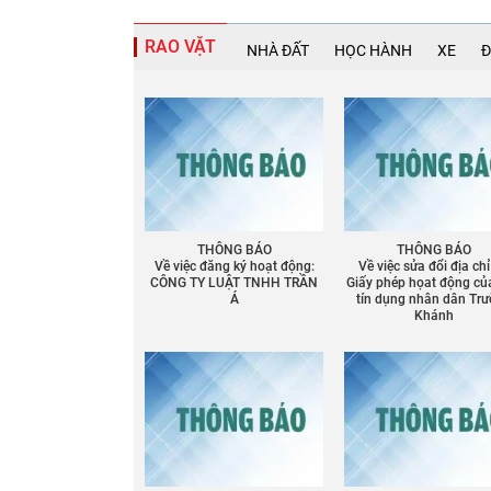
RAO VẶT
NHÀ ĐẤT
HỌC HÀNH
XE
Đ
Chia sẻ
Facebook
THÔNG BÁO
THÔNG BÁO
Về việc đăng ký hoạt động:
Về việc sửa đổi địa chỉ
CÔNG TY LUẬT TNHH TRẦN
Giấy phép họat động củ
Á
tín dụng nhân dân Tr
Khánh