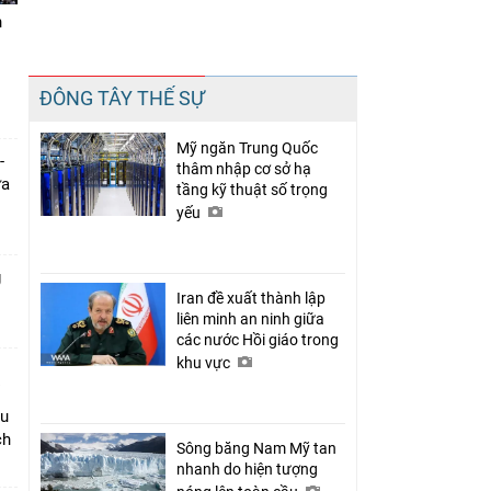
n
Chia sẻ
ĐÔNG TÂY THẾ SỰ
Facebook
Mỹ ngăn Trung Quốc
-
thâm nhập cơ sở hạ
ưa
tầng kỹ thuật số trọng
yếu
g
Iran đề xuất thành lập
liên minh an ninh giữa
các nước Hồi giáo trong
khu vực
âu
ch
Sông băng Nam Mỹ tan
nhanh do hiện tượng