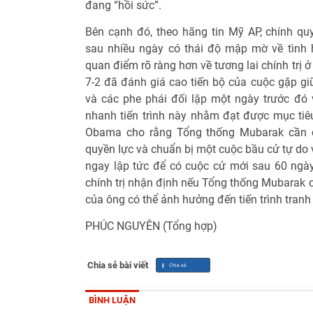
đang “hồi sức”.
Bên cạnh đó, theo hãng tin Mỹ AP, chính 
sau nhiều ngày có thái độ mập mờ về tình 
quan điểm rõ ràng hơn về tương lai chính trị
7-2 đã đánh giá cao tiến bộ của cuộc gặp 
và các phe phái đối lập một ngày trước đó
nhanh tiến trình này nhằm đạt được mục tiêu
Obama cho rằng Tổng thống Mubarak cần c
quyền lực và chuẩn bị một cuộc bầu cử tự do v
ngay lập tức để có cuộc cử mới sau 60 ngày
chính trị nhận định nếu Tổng thống Mubarak có
của ông có thể ảnh hưởng đến tiến trình tranh
PHÚC NGUYÊN (Tổng hợp)
Chia sẻ bài viết
BÌNH LUẬN