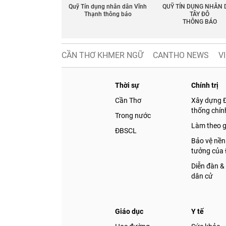
Quỹ Tín dụng nhân dân Vĩnh
QUỸ TÍN DỤNG NHÂN
Thạnh thông báo
TÂY ĐÔ
THÔNG BÁO
CẦN THƠ KHMER NGỮ
CANTHO NEWS
V
Thời sự
Chính trị
Cần Thơ
Xây dựng 
thống chính
Trong nước
Làm theo 
ĐBSCL
Bảo vệ nền
tưởng của
Diễn đàn &
dân cử
Giáo dục
Y tế