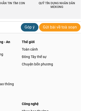
HẮN TIN TÌM CON
QUỸ TÍN DỤNG NHÂN DÂN
MEKONG
Góp ý
Gửi bài về toà soạn
g - An
Thế giới
Toàn cảnh
ng
Đông Tây thế sự
Chuyện bốn phương
iao thông
Công nghệ