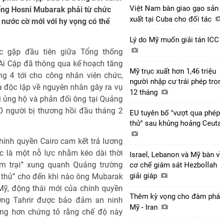
Việt Nam bàn giao gạo sản
hống Hosni Mubarak phải từ chức
xuất tại Cuba cho đối tác
 nước cờ mới với hy vọng có thể
Lý do Mỹ muốn giải tán IC
c gặp đầu tiên giữa Tổng thống
Ai Cập đã thông qua kế hoạch tăng
Mỹ trục xuất hơn 1,46 triệu
ng 4 tới cho công nhân viên chức,
người nhập cư trái phép tro
a độc lập về nguyên nhân gây ra vụ
12 tháng
 ủng hộ và phản đối ông tại Quảng
0 người bị thương hồi đầu tháng 2
EU tuyên bố "vượt qua phép
thử" sau khủng hoảng Ceut
hính quyền Cairo cam kết trả lương
c là một nỗ lực nhằm kéo dài thời
Israel, Lebanon và Mỹ bàn 
m trại” xung quanh Quảng trường
cơ chế giám sát Hezbollah
giải giáp
ố thủ” cho đến khi nào ông Mubarak
Mỹ, động thái mới của chính quyền
Thêm kỳ vọng cho đàm ph
ờng Tahrir được bảo đảm an ninh
Mỹ - Iran
ắng hơn chứng tỏ rằng chế độ này