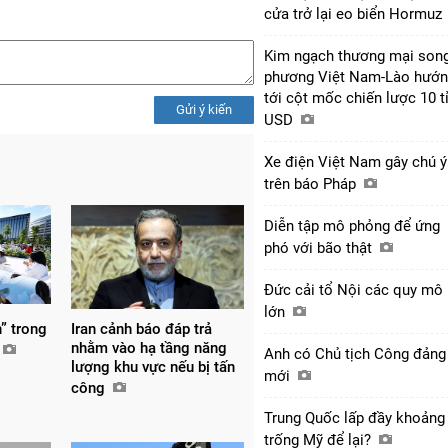
cửa trở lại eo biển Hormuz
Kim ngạch thương mại son
phương Việt Nam-Lào hướ
tới cột mốc chiến lược 10 t
Gửi ý kiến
USD
Xe điện Việt Nam gây chú ý
trên báo Pháp
Diễn tập mô phỏng để ứng
phó với bão thật
Đức cải tổ Nội các quy mô
lớn
” trong
Iran cảnh báo đáp trả
nhằm vào hạ tầng năng
Anh có Chủ tịch Công đảng
lượng khu vực nếu bị tấn
mới
công
Trung Quốc lấp đầy khoảng
trống Mỹ để lại?