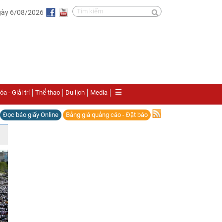
gày 6/08/2026
a - Giải trí
Thể thao
Du lịch
Media
Đọc báo giấy Online
Bảng giá quảng cáo - Đặt báo