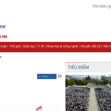
Thứ năm, n
 luật
Thế giới
Giáo dục
Y tế
Khoa học & Công nghệ
Chuyển đổi số
Văn hó
n
TIÊU ĐIỂM