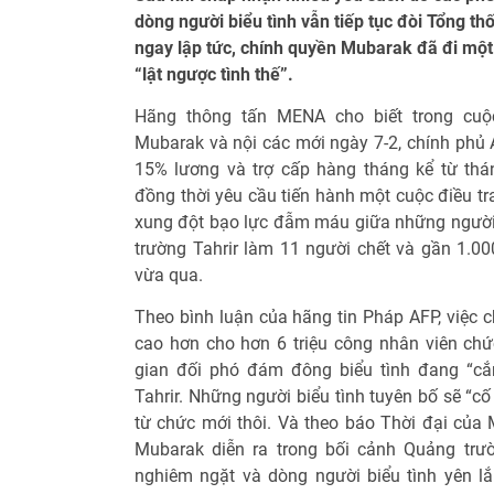
dòng người biểu tình vẫn tiếp tục đòi Tổng t
ngay lập tức, chính quyền Mubarak đã đi một
“lật ngược tình thế”.
Hãng thông tấn MENA cho biết trong cuộ
Mubarak và nội các mới ngày 7-2, chính phủ 
15% lương và trợ cấp hàng tháng kể từ thá
đồng thời yêu cầu tiến hành một cuộc điều tr
xung đột bạo lực đẫm máu giữa những người
trường Tahrir làm 11 người chết và gần 1.00
vừa qua.
Theo bình luận của hãng tin Pháp AFP, việc c
cao hơn cho hơn 6 triệu công nhân viên chứ
gian đối phó đám đông biểu tình đang “cắ
Tahrir. Những người biểu tình tuyên bố sẽ “c
từ chức mới thôi. Và theo báo Thời đại của 
Mubarak diễn ra trong bối cảnh Quảng trư
nghiêm ngặt và dòng người biểu tình yên l