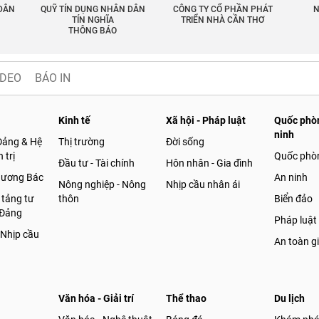
 DÂN
QUỸ TÍN DỤNG NHÂN DÂN
CÔNG TY CỔ PHẦN PHÁT
N
TÍN NGHĨA
TRIỂN NHÀ CẦN THƠ
THÔNG BÁO
IDEO
BÁO IN
Kinh tế
Xã hội - Pháp luật
Quốc phòn
ninh
Đảng & Hệ
Thị trường
Đời sống
 trị
Quốc phò
Đầu tư - Tài chính
Hôn nhân - Gia đình
gương Bác
An ninh
Nông nghiệp - Nông
Nhịp cầu nhân ái
 tảng tư
thôn
Biển đảo
 Đảng
Pháp luật
 Nhịp cầu
An toàn g
Văn hóa - Giải trí
Thể thao
Du lịch