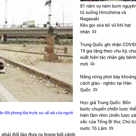
81 năm vụ ném bom nguyê
tử xuống Hiroshima và
Nagasaki
Kêu gọi xóa bỏ vũ khí hạt
nhân
Trung Quốc ghi nhận COVID
19 gia tăng theo chu kỳ, ch
xuất hiện tác nhân gây bệnh
mới
Nắng nóng phơi bày khoản
cách giàu - nghèo tại Hàn
Quốc
Học giả Trung Quốc: Bốn
bước chuyển chiến lược thể
ân đội phong tỏa trước sự uể oải của người
hiện tầm nhìn chiến lược s
sắc của Tổng Bí thư, Chủ tị
nước Tô Lâm
phái đối lập đưa ra trong bối cảnh