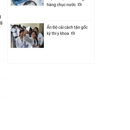
hàng chục nước
g
ng
Ấn Độ cải cách tận gốc
ỉ
kỳ thi y khoa