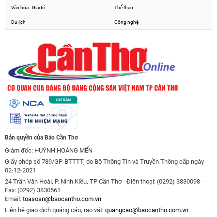
Văn hóa - Giải trí
Thể thao
Du lịch
Công nghệ
Bản quyền của Báo Cần Thơ
Giám đốc: HUỲNH HOÀNG MẾN
Giấy phép số 789/GP-BTTTT, do Bộ Thông Tin và Truyền Thông cấp ngày
02-12-2021
24 Trần Văn Hoài, P. Ninh Kiều, TP Cần Thơ - Điện thoại: (0292) 3830098 -
Fax: (0292) 3830561
Email:
toasoan@baocantho.com.vn
Liên hệ giao dịch quảng cáo, rao vặt:
quangcao@baocantho.com.vn