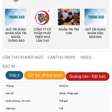
sạn
QUỸ TÍN DỤNG
CÔNG TY CỔ
NHẮN TIN TÌM
QUỸ TÍN DỤNG
NHÂN DÂN TÍN
PHẦN PHÁT
CON
NHÂN DÂN
NGHĨA
TRIỂN NHÀ
MEKONG
THÔNG BÁO
CẦN THƠ
CẦN THƠ KHMER NGỮ
CANTHO NEWS
VIDEO
BÁO IN
Góp ý
Gửi bài về toà soạn
Quảng cáo - Đặt báo
Thời sự
Chính trị
Kinh tế
Xã hội - Pháp luật
Quốc phòng - An ninh
Thế giới
Giáo dục
Y tế