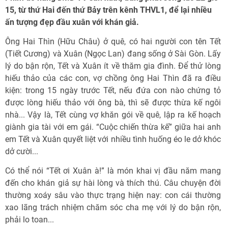
15, từ thứ Hai đến thứ Bảy trên kênh THVL1, để lại nhiều
ấn tượng đẹp đầu xuân với khán giả.
Ông Hai Thìn (Hữu Châu) ở quê, có hai người con tên Tết
(Tiết Cương) và Xuân (Ngọc Lan) đang sống ở Sài Gòn. Lấy
lý do bận rộn, Tết và Xuân ít về thăm gia đình. Để thử lòng
hiếu thảo của các con, vợ chồng ông Hai Thìn đã ra điều
kiện: trong 15 ngày trước Tết, nếu đứa con nào chứng tỏ
được lòng hiếu thảo với ông bà, thì sẽ được thừa kế ngôi
nhà... Vậy là, Tết cùng vợ khăn gói về quê, lập ra kế hoạch
giành gia tài với em gái. “Cuộc chiến thừa kế” giữa hai anh
em Tết và Xuân quyết liệt với nhiều tình huống éo le dở khóc
dở cười...
Có thể nói “Tết ơi Xuân à!” là món khai vị đầu năm mang
đến cho khán giả sự hài lòng và thích thú. Câu chuyện đời
thường xoáy sâu vào thực trạng hiện nay: con cái thường
xao lãng trách nhiệm chăm sóc cha mẹ với lý do bận rộn,
phải lo toan...