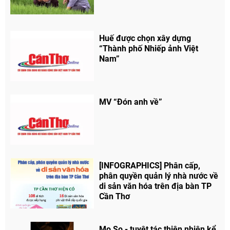
Huế được chọn xây dựng
“Thành phố Nhiếp ảnh Việt
Nam”
MV “Đón anh về”
Chia sẻ
Facebook
[INFOGRAPHICS] Phân cấp,
phân quyền quản lý nhà nước về
di sản văn hóa trên địa bàn TP
Cần Thơ
Mo So - tuyệt tác thiên nhiên kể