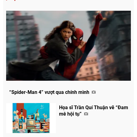
“Spider-Man 4” vượt qua chính mình
Họa sĩ Trần Quí Thuận vẽ “Đam
mê hội tụ”