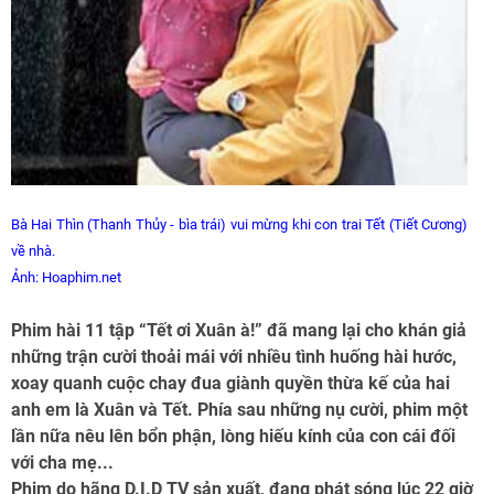
Bà Hai Thìn (Thanh Thủy - bìa trái) vui mừng khi con trai Tết (Tiết Cương)
về nhà.
Ảnh: Hoaphim.net
Phim hài 11 tập “Tết ơi Xuân à!” đã mang lại cho khán giả
những trận cười thoải mái với nhiều tình huống hài hước,
xoay quanh cuộc chay đua giành quyền thừa kế của hai
anh em là Xuân và Tết. Phía sau những nụ cười, phim một
lần nữa nêu lên bổn phận, lòng hiếu kính của con cái đối
với cha mẹ...
Phim do hãng D.I.D TV sản xuất, đang phát sóng lúc 22 giờ