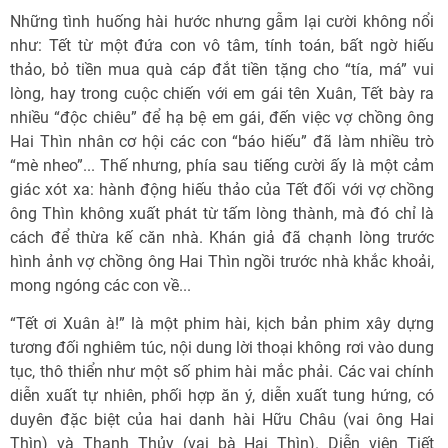
Những tình huống hài hước nhưng gẫm lại cười không nổi
như: Tết từ một đứa con vô tâm, tính toán, bất ngờ hiếu
thảo, bỏ tiền mua quà cáp đắt tiền tặng cho “tía, má” vui
lòng, hay trong cuộc chiến với em gái tên Xuân, Tết bày ra
nhiều “độc chiêu” để hạ bệ em gái, đến việc vợ chồng ông
Hai Thìn nhân cơ hội các con “báo hiếu” đã làm nhiều trò
“mè nheo”... Thế nhưng, phía sau tiếng cười ấy là một cảm
giác xót xa: hành động hiếu thảo của Tết đối với vợ chồng
ông Thìn không xuất phát từ tấm lòng thành, mà đó chỉ là
cách để thừa kế căn nhà. Khán giả đã chạnh lòng trước
hình ảnh vợ chồng ông Hai Thìn ngồi trước nhà khắc khoải,
mong ngóng các con về...
“Tết ơi Xuân à!” là một phim hài, kịch bản phim xây dựng
tương đối nghiêm túc, nội dung lời thoại không rơi vào dung
tục, thô thiển như một số phim hài mắc phải. Các vai chính
diễn xuất tự nhiên, phối hợp ăn ý, diễn xuất tung hứng, có
duyên đặc biệt của hai danh hài Hữu Châu (vai ông Hai
Thìn) và Thanh Thủy (vai bà Hai Thìn). Diễn viên Tiết