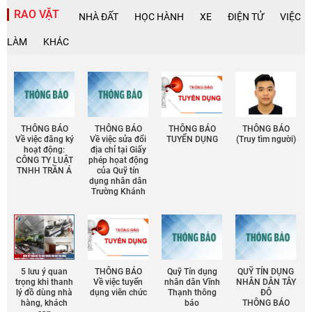
RAO VẶT
NHÀ ĐẤT
HỌC HÀNH
XE
ĐIỆN TỬ
VIỆC
LÀM
KHÁC
THÔNG BÁO
THÔNG BÁO
THÔNG BÁO
THÔNG BÁO
Về việc đăng ký
Về việc sửa đổi
TUYỂN DỤNG
(Truy tìm người)
hoạt động:
địa chỉ tại Giấy
CÔNG TY LUẬT
phép họat động
TNHH TRẦN Á
của Quỹ tín
dụng nhân dân
Trường Khánh
5 lưu ý quan
THÔNG BÁO
Quỹ Tín dụng
QUỸ TÍN DỤNG
trọng khi thanh
Về việc tuyển
nhân dân Vĩnh
NHÂN DÂN TÂY
lý đồ dùng nhà
dụng viên chức
Thạnh thông
ĐÔ
hàng, khách
báo
THÔNG BÁO