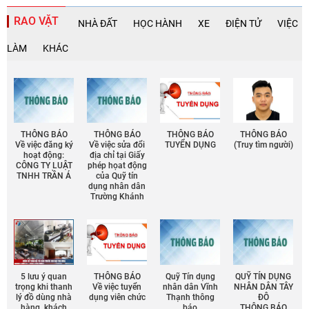
RAO VẶT
NHÀ ĐẤT
HỌC HÀNH
XE
ĐIỆN TỬ
VIỆC
LÀM
KHÁC
THÔNG BÁO
THÔNG BÁO
THÔNG BÁO
THÔNG BÁO
Về việc đăng ký
Về việc sửa đổi
TUYỂN DỤNG
(Truy tìm người)
hoạt động:
địa chỉ tại Giấy
CÔNG TY LUẬT
phép họat động
TNHH TRẦN Á
của Quỹ tín
dụng nhân dân
Trường Khánh
5 lưu ý quan
THÔNG BÁO
Quỹ Tín dụng
QUỸ TÍN DỤNG
trọng khi thanh
Về việc tuyển
nhân dân Vĩnh
NHÂN DÂN TÂY
lý đồ dùng nhà
dụng viên chức
Thạnh thông
ĐÔ
hàng, khách
báo
THÔNG BÁO