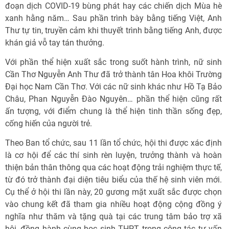
đoạn dịch COVID-19 bùng phát hay các chiến dịch Mùa hè
xanh hằng năm… Sau phần trình bày bằng tiếng Việt, Anh
Thư tự tin, truyền cảm khi thuyết trình bằng tiếng Anh, được
khán giả vỗ tay tán thưởng.
Với phần thể hiện xuất sắc trong suốt hành trình, nữ sinh
Cần Thơ Nguyễn Anh Thư đã trở thành tân Hoa khôi Trường
Đại học Nam Cần Thơ. Với các nữ sinh khác như Hồ Tạ Bảo
Châu, Phan Nguyễn Đào Nguyên… phần thể hiện cũng rất
ấn tượng, với điểm chung là thể hiện tinh thần sống đẹp,
cống hiến của người trẻ.
Theo Ban tổ chức, sau 11 lần tổ chức, hội thi được xác định
là cơ hội để các thí sinh rèn luyện, trưởng thành và hoàn
thiện bản thân thông qua các hoạt động trải nghiệm thực tế,
từ đó trở thành đại diện tiêu biểu của thế hệ sinh viên mới.
Cụ thể ở hội thi lần này, 20 gương mặt xuất sắc được chọn
vào chung kết đã tham gia nhiều hoạt động cộng đồng ý
nghĩa như thăm và tặng quà tại các trung tâm bảo trợ xã
hội, đồng hành cùng học sinh THPT trong công tác tư vấn