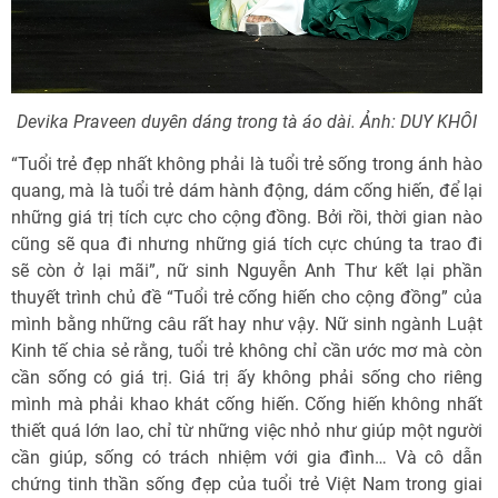
Devika Praveen duyên dáng trong tà áo dài. Ảnh: DUY KHÔI
“Tuổi trẻ đẹp nhất không phải là tuổi trẻ sống trong ánh hào
quang, mà là tuổi trẻ dám hành động, dám cống hiến, để lại
những giá trị tích cực cho cộng đồng. Bởi rồi, thời gian nào
cũng sẽ qua đi nhưng những giá tích cực chúng ta trao đi
sẽ còn ở lại mãi”, nữ sinh Nguyễn Anh Thư kết lại phần
thuyết trình chủ đề “Tuổi trẻ cống hiến cho cộng đồng” của
mình bằng những câu rất hay như vậy. Nữ sinh ngành Luật
Kinh tế chia sẻ rằng, tuổi trẻ không chỉ cần ước mơ mà còn
cần sống có giá trị. Giá trị ấy không phải sống cho riêng
mình mà phải khao khát cống hiến. Cống hiến không nhất
thiết quá lớn lao, chỉ từ những việc nhỏ như giúp một người
cần giúp, sống có trách nhiệm với gia đình… Và cô dẫn
chứng tinh thần sống đẹp của tuổi trẻ Việt Nam trong giai