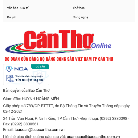
Văn hóa - Giải trí
Thể thao
Du lịch
Công nghệ
Bản quyền của Báo Cần Thơ
Giám đốc: HUỲNH HOÀNG MẾN
Giấy phép số 789/GP-BTTTT, do Bộ Thông Tin và Truyền Thông cấp ngày
02-12-2021
24 Trần Văn Hoài, P. Ninh Kiều, TP Cần Thơ - Điện thoại: (0292) 3830098 -
Fax: (0292) 3830561
Email:
toasoan@baocantho.com.vn
Liên hệ giao dịch quảng cáo, rao vặt:
quangcao@baocantho.com.vn