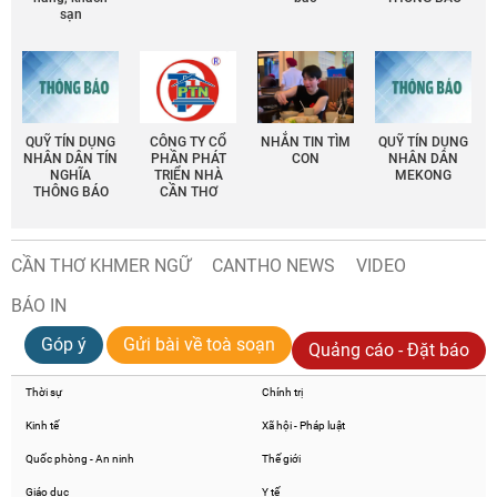
sạn
QUỸ TÍN DỤNG
CÔNG TY CỔ
NHẮN TIN TÌM
QUỸ TÍN DỤNG
NHÂN DÂN TÍN
PHẦN PHÁT
CON
NHÂN DÂN
NGHĨA
TRIỂN NHÀ
MEKONG
THÔNG BÁO
CẦN THƠ
CẦN THƠ KHMER NGỮ
CANTHO NEWS
VIDEO
BÁO IN
Góp ý
Gửi bài về toà soạn
Quảng cáo - Đặt báo
Thời sự
Chính trị
Kinh tế
Xã hội - Pháp luật
Quốc phòng - An ninh
Thế giới
Giáo dục
Y tế