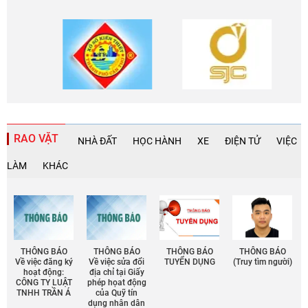
RAO VẶT
NHÀ ĐẤT
HỌC HÀNH
XE
ĐIỆN TỬ
VIỆC
LÀM
KHÁC
THÔNG BÁO
THÔNG BÁO
THÔNG BÁO
THÔNG BÁO
Về việc đăng ký
Về việc sửa đổi
TUYỂN DỤNG
(Truy tìm người)
hoạt động:
địa chỉ tại Giấy
CÔNG TY LUẬT
phép họat động
TNHH TRẦN Á
của Quỹ tín
dụng nhân dân