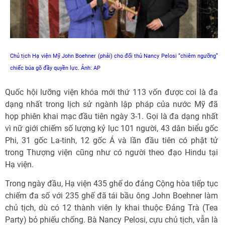
Chủ tịch Hạ viện Mỹ John Boehner (phải) cho đối thủ Nancy Pelosi “chiêm ngưỡng”
chiếc búa gõ đầy quyền lực. Ảnh: AP
Quốc hội lưỡng viện khóa mới thứ 113 vốn được coi là đa
dạng nhất trong lịch sử ngành lập pháp của nước Mỹ đã
họp phiên khai mạc đầu tiên ngày 3-1. Gọi là đa dạng nhất
vì nữ giới chiếm số lượng kỷ lục 101 người, 43 dân biểu gốc
Phi, 31 gốc La-tinh, 12 gốc Á và lần đầu tiên có phật tử
trong Thượng viện cũng như có người theo đạo Hindu tại
Hạ viện.
Trong ngày đầu, Hạ viện 435 ghế do đảng Cộng hòa tiếp tục
chiếm đa số với 235 ghế đã tái bầu ông John Boehner làm
chủ tịch, dù có 12 thành viên ly khai thuộc Đảng Trà (Tea
Party) bỏ phiếu chống. Bà Nancy Pelosi, cựu chủ tịch, vẫn là