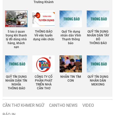
Trường Khánh
5 lưu ý quan
THÔNG BÁO
Quỹ Tín dụng
QUỸ TÍN DỤNG
trọng khi thanh
Về việc tuyển
nhân dân Vĩnh
NHÂN DÂN TÂY
lý đồ dùng nhà
dụng viên chức
Thạnh thông
ĐÔ
hàng, khách
báo
THÔNG BÁO
sạn
QUỸ TÍN DỤNG
CÔNG TY CỔ
NHẮN TIN TÌM
QUỸ TÍN DỤNG
NHÂN DÂN TÍN
PHẦN PHÁT
CON
NHÂN DÂN
NGHĨA
TRIỂN NHÀ
MEKONG
THÔNG BÁO
CẦN THƠ
CẦN THƠ KHMER NGỮ
CANTHO NEWS
VIDEO
BÁO IN