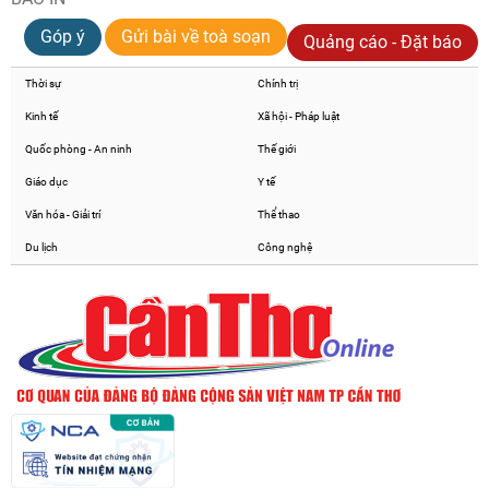
Góp ý
Gửi bài về toà soạn
Quảng cáo - Đặt báo
Thời sự
Chính trị
Kinh tế
Xã hội - Pháp luật
Quốc phòng - An ninh
Thế giới
Giáo dục
Y tế
Văn hóa - Giải trí
Thể thao
Du lịch
Công nghệ