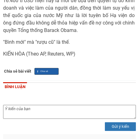
16.400 tỉ USD hiện nay là mối đe dọa đến quyền tự do kinh
doanh và việc làm của người dân, đồng thời làm suy yếu vị
thế quốc gia của nước Mỹ như là lời tuyên bố Hạ viện do
ông đứng đầu không dễ thỏa hiệp vấn đề nợ công với chính
quyền Tổng thống Barack Obama.
"Bình mới" mà "rượu cũ" là thế.
KIẾN HÒA (Theo AP, Reuters, WP)
Chia sẻ bài viết
BÌNH LUẬN
Gửi ý kiến