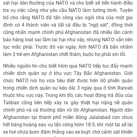
sát hại dân thường của NATO và cho biết sẽ tiến hành điều
tra vụ việc cũng như yêu cầu NATO làm tường trình. Tuyên
bố cho rằng NATO đã tấn công vào ngôi nhà của một gia
đình có 4 thành viên và tất cả đều bị “ngộ sát”, đồng thời
cũng nhấn mạnh chính phủ Afghanistan đã nhiều lần cảnh
báo hàng loạt sai lầm tai hại như vậy, nhưng NATO vẫn liên
tục mắc phải. Trước đó vài ngày, lính NATO đã bắn nhầm
làm 3 trẻ em Afghanistan chết thảm, buộc họ phải xin lỗi.
Nhiều nguồn tin cho biết hôm qua NATO tiếp tục đẩy mạnh
chiến dịch quân sự ở khu vực Tây Bắc Afghanistan. Giới
chức NATO nói họ vừa tiêu diệt được hơn 60 phiến quân
trong chiến dịch quân sự kéo dài 3 ngày qua ở tỉnh Raryab
thuộc khu vực này. Trong khi đó, các hoạt động trả đũa của
Taliban cũng liên tiếp xảy ra gây thiệt hại nặng nề quân
chính phủ và cả thường dân vô tội Afghanistan. Người dân
Afghanistan tại thành phố miền đông Jalalabad còn chưa
hết bàng hoàng sau vụ tấn công hôm 18-5, khi một tài xế lái
xe hơi chứa bom đâm thẳng vào xe buýt chở cảnh sát khiến