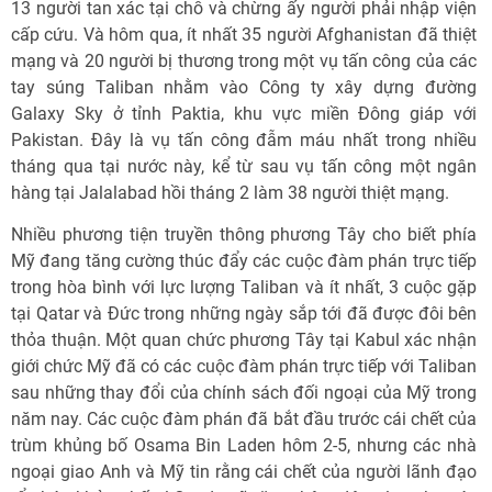
13 người tan xác tại chỗ và chừng ấy người phải nhập viện
cấp cứu. Và hôm qua, ít nhất 35 người Afghanistan đã thiệt
mạng và 20 người bị thương trong một vụ tấn công của các
tay súng Taliban nhằm vào Công ty xây dựng đường
Galaxy Sky ở tỉnh Paktia, khu vực miền Đông giáp với
Pakistan. Đây là vụ tấn công đẫm máu nhất trong nhiều
tháng qua tại nước này, kể từ sau vụ tấn công một ngân
hàng tại Jalalabad hồi tháng 2 làm 38 người thiệt mạng.
Nhiều phương tiện truyền thông phương Tây cho biết phía
Mỹ đang tăng cường thúc đẩy các cuộc đàm phán trực tiếp
trong hòa bình với lực lượng Taliban và ít nhất, 3 cuộc gặp
tại Qatar và Đức trong những ngày sắp tới đã được đôi bên
thỏa thuận. Một quan chức phương Tây tại Kabul xác nhận
giới chức Mỹ đã có các cuộc đàm phán trực tiếp với Taliban
sau những thay đổi của chính sách đối ngoại của Mỹ trong
năm nay. Các cuộc đàm phán đã bắt đầu trước cái chết của
trùm khủng bố Osama Bin Laden hôm 2-5, nhưng các nhà
ngoại giao Anh và Mỹ tin rằng cái chết của người lãnh đạo