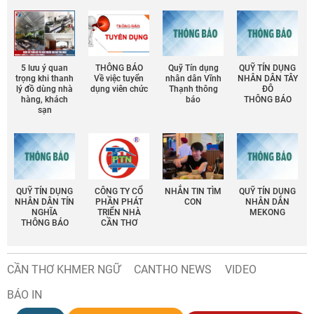
5 lưu ý quan
THÔNG BÁO
Quỹ Tín dụng
QUỸ TÍN DỤNG
trọng khi thanh
Về việc tuyển
nhân dân Vĩnh
NHÂN DÂN TÂY
lý đồ dùng nhà
dụng viên chức
Thạnh thông
ĐÔ
hàng, khách
báo
THÔNG BÁO
sạn
QUỸ TÍN DỤNG
CÔNG TY CỔ
NHẮN TIN TÌM
QUỸ TÍN DỤNG
NHÂN DÂN TÍN
PHẦN PHÁT
CON
NHÂN DÂN
NGHĨA
TRIỂN NHÀ
MEKONG
THÔNG BÁO
CẦN THƠ
CẦN THƠ KHMER NGỮ
CANTHO NEWS
VIDEO
BÁO IN