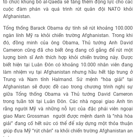
tổ chức khủng bố al-Qaeda sẽ tăng thêm động lực cho các
cuộc đàm phán và quá trình rút quân đội NATO khỏi
Afghanistan.
Tổng thống Barack Obama dự tính sẽ rút khoảng 100.000
ngàn lính Mỹ ra khỏi chiến trường Afghanistan. Trong khi
đó, đồng minh của ông Obama, Thủ tướng Anh David
Cameron cũng đã cho biết ông đang cố gắng để rút một
lượng binh sĩ Anh thích hợp khỏi chiến trường này. Được
biết hiện tại Luân Đôn có khoảng 10.000 nhân viên đang
làm nhiệm vụ tại Afghanistan nhưng hầu hết tập trung ở
Trung và Nam tỉnh Halmand. Sứ mệnh “hòa giải” tại
Afghanistan sẽ được đề cao trong chương trình nghị sự
giữa Tổng thống Obama và Thủ tướng David Cameron
trong tuần tới tại Luân Đôn. Các nhà ngoại giao Anh tin
rằng người Mỹ và những nỗ lực của đặc phái viên ngoại
giao Marc Grossman  người được mệnh danh là “nhà hòa
giải” đang cố hết sức có thể để xây dựng một thỏa thuận
giúp đưa Mỹ “rút chân” ra khỏi chiến trường Afghanistan an