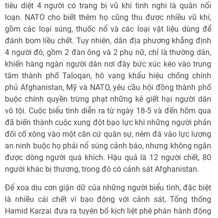
tiêu diệt 4 người có trang bị vũ khí tình nghi là quân nổi
loạn. NATO cho biết thêm họ cũng thu được nhiều vũ khí,
gồm các loại súng, thuốc nổ và các loại vật liệu dùng để
đánh bom liều chết. Tuy nhiên, dân địa phương khẳng định
4 người đó, gồm 2 đàn ông và 2 phụ nữ, chỉ là thường dân,
khiến hàng ngàn người dân nơi đây bức xúc kéo vào trung
tâm thành phố Taloqan, hô vang khẩu hiệu chống chính
phủ Afghanistan, Mỹ và NATO, yêu cầu hội đồng thành phố
buộc chính quyền trừng phạt những kẻ giết hại người dân
vô tội. Cuộc biểu tình diễn ra từ ngày 18-5 và đến hôm qua
đã biến thành cuộc xung đột bạo lực khi những người phản
đối cố xông vào một căn cứ quân sự, ném đá vào lực lượng
an ninh buộc họ phải nổ súng cảnh báo, nhưng không ngăn
được dòng người quá khích. Hậu quả là 12 người chết, 80
người khác bị thương, trong đó có cảnh sát Afghanistan.
Để xoa dịu cơn giận dữ của những người biểu tình, đặc biệt
là nhiều cái chết vì bạo động với cảnh sát, Tổng thống
Hamid Karzai đưa ra tuyên bố kịch liệt phê phán hành động