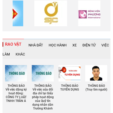
RAO VẶT
NHÀ ĐẤT
HỌC HÀNH
XE
ĐIỆN TỬ
VIỆC
LÀM
KHÁC
THÔNG BÁO
THÔNG BÁO
THÔNG BÁO
THÔNG BÁO
Về việc đăng ký
Về việc sửa đổi
TUYỂN DỤNG
(Truy tìm người)
hoạt động:
địa chỉ tại Giấy
CÔNG TY LUẬT
phép họat động
TNHH TRẦN Á
của Quỹ tín
dụng nhân dân
Trường Khánh