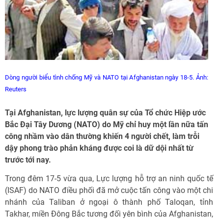
Dòng người biểu tình chống Mỹ và NATO tại Afghanistan ngày 18-5. Ảnh:
Reuters
Tại Afghanistan, lực lượng quân sự của Tổ chức Hiệp ước
Bắc Đại Tây Dương (NATO) do Mỹ chỉ huy một lần nữa tấn
công nhầm vào dân thường khiến 4 người chết, làm trỗi
dậy phong trào phản kháng được coi là dữ dội nhất từ
trước tới nay.
Trong đêm 17-5 vừa qua, Lực lượng hỗ trợ an ninh quốc tế
(ISAF) do NATO điều phối đã mở cuộc tấn công vào một chi
nhánh của Taliban ở ngoại ô thành phố Taloqan, tỉnh
Takhar, miền Đông Bắc tương đối yên bình của Afghanistan,