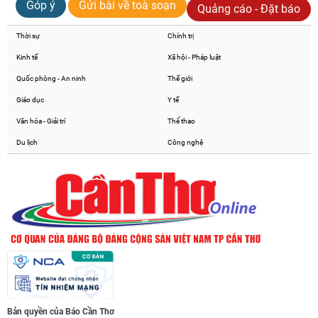
Góp ý
Gửi bài về toà soạn
Quảng cáo - Đặt báo
Thời sự
Chính trị
Kinh tế
Xã hội - Pháp luật
Quốc phòng - An ninh
Thế giới
Giáo dục
Y tế
Văn hóa - Giải trí
Thể thao
Du lịch
Công nghệ
Bản quyền của Báo Cần Thơ