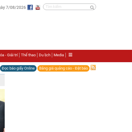
gày 7/08/2026
a - Giải trí
Thể thao
Du lịch
Media
Đọc báo giấy Online
Bảng giá quảng cáo - Đặt báo