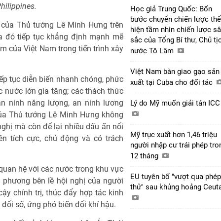
hilippines.
Học giả Trung Quốc: Bốn
bước chuyển chiến lược thể
n của Thủ tướng Lê Minh Hưng trên
hiện tầm nhìn chiến lược s
a đó tiếp tục khẳng định mạnh mẽ
sắc của Tổng Bí thư, Chủ tị
iệm của Việt Nam trong tiến trình xây
nước Tô Lâm
Việt Nam bàn giao gạo sản
tiếp tục diễn biến nhanh chóng, phức
xuất tại Cuba cho đối tác
c nước lớn gia tăng; các thách thức
 an ninh năng lượng, an ninh lương
Lý do Mỹ muốn giải tán IC
của Thủ tướng Lê Minh Hưng không
ghị mà còn để lại nhiều dấu ấn nổi
Mỹ trục xuất hơn 1,46 triệu
ên tích cực, chủ động và có trách
người nhập cư trái phép tro
12 tháng
 quan hệ với các nước trong khu vực
EU tuyên bố "vượt qua phép
 phương bên lề hội nghị của người
thử" sau khủng hoảng Ceut
y chính trị, thúc đẩy hợp tác kinh
 đổi số, ứng phó biến đổi khí hậu.