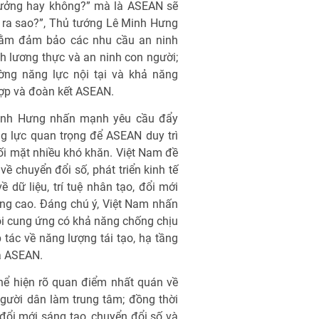
 hưởng hay không?” mà là ASEAN sẽ
 ra sao?”, Thủ tướng Lê Minh Hưng
nhằm đảm bảo các nhu cầu an ninh
h lương thực và an ninh con người;
ng năng lực nội tại và khả năng
ợp và đoàn kết ASEAN.
Minh Hưng nhấn mạnh yêu cầu đẩy
ộng lực quan trọng để ASEAN duy trì
đối mặt nhiều khó khăn. Việt Nam đề
 chuyển đổi số, phát triển kinh tế
dữ liệu, trí tuệ nhân tạo, đổi mới
ng cao. Đáng chú ý, Việt Nam nhấn
ỗi cung ứng có khả năng chống chịu
 tác về năng lượng tái tạo, hạ tầng
ủa ASEAN.
hể hiện rõ quan điểm nhất quán về
người dân làm trung tâm; đồng thời
y đổi mới sáng tạo, chuyển đổi số và