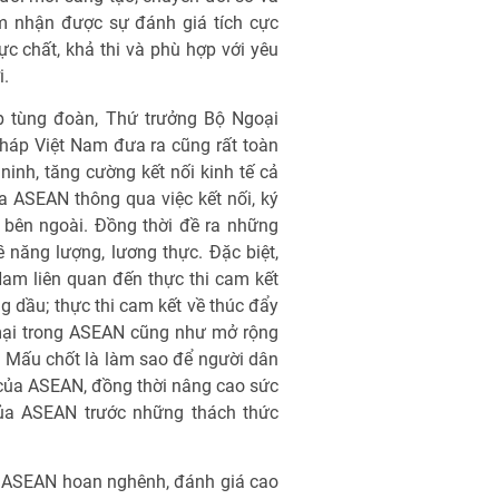
am nhận được sự đánh giá tích cực
c chất, khả thi và phù hợp với yêu
i.
áp tùng đoàn, Thứ trưởng Bộ Ngoại
háp Việt Nam đưa ra cũng rất toàn
 ninh, tăng cường kết nối kinh tế cả
 ASEAN thông qua việc kết nối, ký
c bên ngoài. Đồng thời đề ra những
ề năng lượng, lương thực. Đặc biệt,
Nam liên quan đến thực thi cam kết
g dầu; thực thi cam kết về thúc đẩy
 mại trong ASEAN cũng như mở rộng
. Mấu chốt là làm sao để người dân
của ASEAN, đồng thời nâng cao sức
ủa ASEAN trước những thách thức
o ASEAN hoan nghênh, đánh giá cao