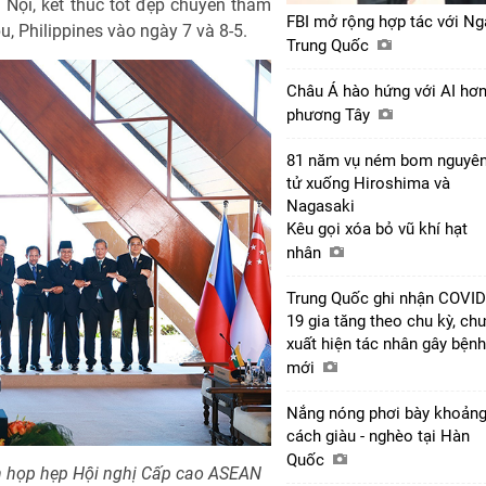
 Nội, kết thúc tốt đẹp chuyến tham
FBI mở rộng hợp tác với Ng
, Philippines vào ngày 7 và 8-5.
Trung Quốc
Châu Á hào hứng với AI hơ
phương Tây
81 năm vụ ném bom nguyê
tử xuống Hiroshima và
Nagasaki
Kêu gọi xóa bỏ vũ khí hạt
nhân
Trung Quốc ghi nhận COVID
19 gia tăng theo chu kỳ, ch
xuất hiện tác nhân gây bệnh
mới
Nắng nóng phơi bày khoản
cách giàu - nghèo tại Hàn
Quốc
n họp hẹp Hội nghị Cấp cao ASEAN