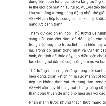
dung liên quan tới phục hồi và tăng trưởng ki
tế thế giới đối mặt nhiều rủi ro, ASEAN tiếp 
khu vực tăng trưởng năng động nhất thế giới. 
ASEAN cần tiếp tục củng cố liên kết nội khối,
năng lực cạnh tranh.
Tham dự các phiên họp, Thủ tướng Lê Minh 
sáng kiến của Việt Nam để đóng góp vào 
trong việc ứng phó trước tình hình hiện nay 
lai. Trong đó, quan trọng nhất và ưu tiên c
bình, ổn định để thúc đẩy, tạo điều kiện cho 
tạo cho người dân có cuộc sống ấm no và hạnh
Thủ tướng nhấn mạnh rằng trong bối cảnh tì
biến động, đoàn kết chính là sức mạnh cốt l
tiếp tục khẳng định vai trò trung tâm trong
ASEAN cần duy trì tiếng nói chung, củng cố l
thần đồng thuận để ứng phó hiệu quả với các 
Nhấn mạnh trước những thách thức mang tính 