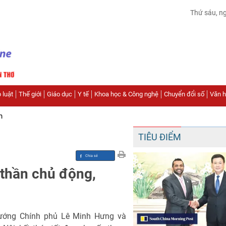
Thứ sáu, n
 luật
Thế giới
Giáo dục
Y tế
Khoa học & Công nghệ
Chuyển đổi số
Văn hó
n
TIÊU ĐIỂM
 thần chủ động,
tướng Chính phủ Lê Minh Hưng và