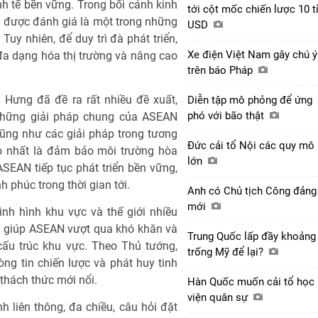
nh tế bền vững. Trong bối cảnh kinh
tới cột mốc chiến lược 10 t
tục được đánh giá là một trong những
USD
Tuy nhiên, để duy trì đà phát triển,
Xe điện Việt Nam gây chú ý
 đa dạng hóa thị trường và nâng cao
trên báo Pháp
Hưng đã đề ra rất nhiều đề xuất,
Diễn tập mô phỏng để ứng
phó với bão thật
những giải pháp chung của ASEAN
cũng như các giải pháp trong tương
Đức cải tổ Nội các quy mô
ao nhất là đảm bảo môi trường hòa
lớn
ASEAN tiếp tục phát triển bền vững,
 phúc trong thời gian tới.
Anh có Chủ tịch Công đảng
mới
nh hình khu vực và thế giới nhiều
õi giúp ASEAN vượt qua khó khăn và
Trung Quốc lấp đầy khoảng
 cấu trúc khu vực. Theo Thủ tướng,
trống Mỹ để lại?
òng tin chiến lược và phát huy tinh
thách thức mới nổi.
Hàn Quốc muốn cải tổ học
viện quân sự
liên thông, đa chiều, câu hỏi đặt