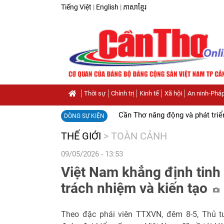
Tiếng Việt
|
English
|
ភាសាខ្មែរ
Thời sự
Chính trị
Kinh tế
Xã hội
An ninh-Pháp
Cần Thơ năng động và phát triể
DÒNG SỰ KIỆN
THẾ GIỚI
>
TOÀN CẢNH
09/05/2026 - 13:53
Việt Nam khẳng định tinh
trách nhiệm và kiến tạo
Theo đặc phái viên TTXVN, đêm 8-5, Thủ 