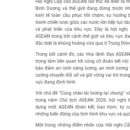
Hội nghị Cấp cao ASEAN lần thứ 48 diễn ra tr
Bình Dương và thế giới đang đứng trước nh
kinh tế toàn cầu phục hồi chậm; xu hướng 
tranh chiến lược giữa các nước lớn tiếp tục t
và phát triển của khu vực. Đây là hội nghị 
ASEAN trong bối cảnh thế giới và khu vực đan
đặc biệt là khủng hoảng vừa qua ở Trung Đôn
Trong bối cảnh đó, các nhà lãnh đạo ASEAN 
trọng tâm liên quan tới củng cố đoàn kết nội
bảo đảm an ninh năng lượng, an ninh lương th
cường chuyển đổi số và giữ vững vai trò trun
vực đang định hình.
Với chủ đề “Cùng chèo lái tương lai chung” và
trong năm Chủ tịch ASEAN 2026, hội nghị t
dựng một ASEAN đoàn kết, bao trùm, tự cư
những biến động của tình hình khu vực và quố
Một trong những điểm nhấn của Hội nghị Cấ