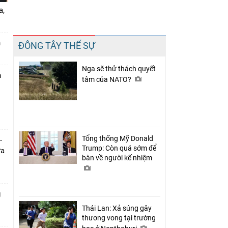
a,
Chia sẻ
n
ĐÔNG TÂY THẾ SỰ
Facebook
Nga sẽ thử thách quyết
n
tâm của NATO?
Tổng thống Mỹ Donald
-
Trump: Còn quá sớm để
ưa
bàn về người kế nhiệm
g
Thái Lan: Xả súng gây
thương vong tại trường