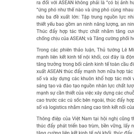
ra đối với ASEAN không phải là “có bị ảnh
“ứng phó như thế nào và ứng phó cùng nhau
nêu ba đề xuất lớn: Tập trung nguồn lực 
thiết yếu bao gồm an ninh năng lượng, an nin
Thúc đẩy hợp tác thực chất nhằm tăng cườ
chống chịu của ASEAN; và Tăng cường phối h
Trong các phiên thảo luận, Thủ tướng Lê 
mạnh liên kết kinh tế nội khối, coi đây là đ
tăng trưởng trong bối cảnh kinh tế toàn cầu 
xuất ASEAN thúc đẩy mạnh hơn nữa hợp tác về
số và xây dựng các khuôn khổ hợp tác mới về 
sáng tạo và đào tạo nguồn nhân lực chất lượ
mạnh sự cần thiết của việc xây dựng các chu
cao trước các cú sốc bên ngoài, thúc đẩy hợp
số và logistics nhằm nâng cao tính kết nối c
Thông điệp của Việt Nam tại hội nghị cũng t
thúc đẩy phát triển bao trùm, bền vững, lấy 
tăng cường liên kết kinh tế nội khối, thúc đẩ