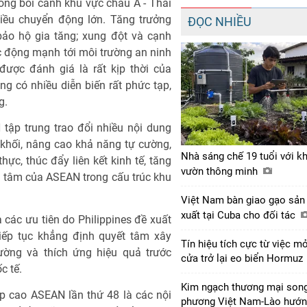
ong bối cảnh khu vực châu Á - Thái
iều chuyển động lớn. Tăng trưởng
ĐỌC NHIỀU
bảo hộ gia tăng; xung đột và cạnh
ác động mạnh tới môi trường an ninh
được đánh giá là rất kịp thời của
g có nhiều diễn biến rất phức tạp,
g.
tập trung trao đổi nhiều nội dung
 khối, nâng cao khả năng tự cường,
Nhà sáng chế 19 tuổi với k
ực, thúc đẩy liên kết kinh tế, tăng
vườn thông minh
g tâm của ASEAN trong cấu trúc khu
Việt Nam bàn giao gạo sản
xuất tại Cuba cho đối tác
 các ưu tiên do Philippines đề xuất
iếp tục khẳng định quyết tâm xây
Tín hiệu tích cực từ việc m
ờng và thích ứng hiệu quả trước
cửa trở lại eo biển Hormuz
c tế.
Kim ngạch thương mại son
p cao ASEAN lần thứ 48 là các nội
phương Việt Nam-Lào hướ