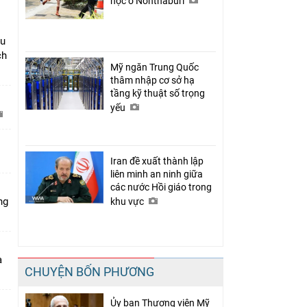
học ở Nonthaburi
âu
ch
Mỹ ngăn Trung Quốc
thâm nhập cơ sở hạ
tầng kỹ thuật số trọng
yếu
C
Iran đề xuất thành lập
liên minh an ninh giữa
các nước Hồi giáo trong
ng
khu vực
a
CHUYỆN BỐN PHƯƠNG
Ủy ban Thượng viện Mỹ