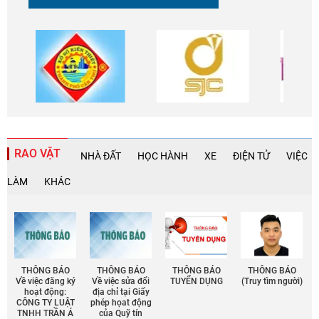
RAO VẶT
NHÀ ĐẤT
HỌC HÀNH
XE
ĐIỆN TỬ
VIỆC
LÀM
KHÁC
THÔNG BÁO
THÔNG BÁO
THÔNG BÁO
THÔNG BÁO
Về việc đăng ký
Về việc sửa đổi
TUYỂN DỤNG
(Truy tìm người)
hoạt động:
địa chỉ tại Giấy
CÔNG TY LUẬT
phép họat động
TNHH TRẦN Á
của Quỹ tín