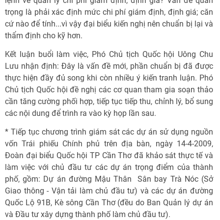
lệnh về quản lý chi phí giám định, định giá? Vấn đề quan
trọng là phải xác định mức chi phí giám định, định giá; căn
cứ nào để tính...vì vậy đại biểu kiến nghị nên chuẩn bị lại và
thẩm định cho kỹ hơn.
Kết luận buổi làm việc, Phó Chủ tịch Quốc hội Uông Chu
Lưu nhận định: Đây là vấn đề mới, phần chuẩn bị đã được
thực hiện đầy đủ song khi còn nhiều ý kiến tranh luận. Phó
Chủ tịch Quốc hội đề nghị các cơ quan tham gia soạn thảo
cần tăng cường phối hợp, tiếp tục tiếp thu, chỉnh lý, bổ sung
các nội dung để trình ra vào kỳ họp lần sau.
* Tiếp tục chương trình giám sát các dự án sử dụng nguồn
vốn Trái phiếu Chính phủ trên địa bàn, ngày 14-4-2009,
Đoàn đại biểu Quốc hội TP Cần Thơ đã khảo sát thực tế và
làm việc với chủ đầu tư các dự án trọng điểm của thành
phố, gồm: Dự án đường Mậu Thân  Sân bay Trà Nóc (Sở
Giao thông - Vận tải làm chủ đầu tư) và các dự án đường
Quốc Lộ 91B, Kè sông Cần Thơ (đều do Ban Quản lý dự án
và Đầu tư xây dựng thành phố làm chủ đầu tư).