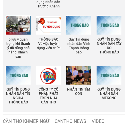
dụng nhân dân
Trường Khánh
5 lưu ý quan
THÔNG BÁO
Quỹ Tín dụng
QUỸ TÍN DỤNG
trọng khi thanh
Về việc tuyển
nhân dân Vĩnh
NHÂN DÂN TÂY
lý đồ dùng nhà
dụng viên chức
Thạnh thông
ĐÔ
hàng, khách
báo
THÔNG BÁO
sạn
QUỸ TÍN DỤNG
CÔNG TY CỔ
NHẮN TIN TÌM
QUỸ TÍN DỤNG
NHÂN DÂN TÍN
PHẦN PHÁT
CON
NHÂN DÂN
NGHĨA
TRIỂN NHÀ
MEKONG
THÔNG BÁO
CẦN THƠ
CẦN THƠ KHMER NGỮ
CANTHO NEWS
VIDEO