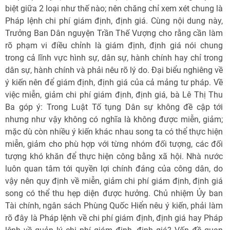
biệt giữa 2 loại như thế nào; nên chăng chỉ xem xét chung là
Pháp lệnh chi phí giám định, định giá. Cùng nội dung này,
Trưởng Ban Dân nguyện Trần Thế Vượng cho rằng cần làm
rõ phạm vi điều chỉnh là giám định, định giá nói chung
trong cả lĩnh vực hình sự, dân sự, hành chính hay chỉ trong
dân sự, hành chính và phải nêu rõ lý do. Đại biểu nghiêng về
ý kiến nên để giám định, định giá của cả mảng tư pháp. Về
việc miễn, giảm chi phí giám định, định giá, bà Lê Thị Thu
Ba góp ý: Trong Luật Tố tụng Dân sự không đề cập tới
nhưng như vậy không có nghĩa là không được miễn, giảm;
mặc dù còn nhiều ý kiến khác nhau song ta có thể thực hiện
miễn, giảm cho phù hợp với từng nhóm đối tượng, các đối
tượng khó khăn để thực hiện công bằng xã hội. Nhà nước
luôn quan tâm tới quyền lợi chính đáng của công dân, do
vậy nên quy định về miễn, giảm chi phí giám định, định giá
song có thể thu hẹp diện được hưởng. Chủ nhiệm Ủy ban
Tài chính, ngân sách Phùng Quốc Hiển nêu ý kiến, phải làm
rõ đây là Pháp lệnh về chi phí giám định, định giá hay Pháp