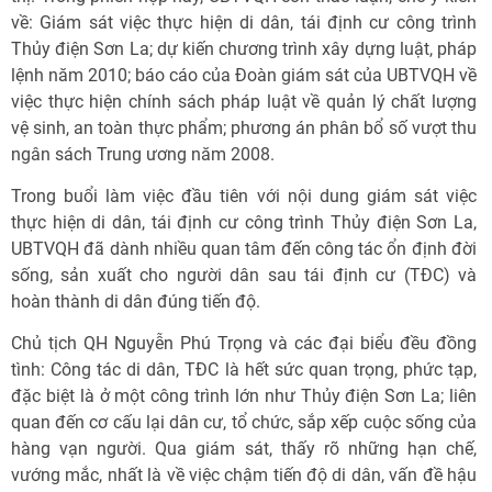
về: Giám sát việc thực hiện di dân, tái định cư công trình
Thủy điện Sơn La; dự kiến chương trình xây dựng luật, pháp
lệnh năm 2010; báo cáo của Đoàn giám sát của UBTVQH về
việc thực hiện chính sách pháp luật về quản lý chất lượng
vệ sinh, an toàn thực phẩm; phương án phân bổ số vượt thu
ngân sách Trung ương năm 2008.
Trong buổi làm việc đầu tiên với nội dung giám sát việc
thực hiện di dân, tái định cư công trình Thủy điện Sơn La,
UBTVQH đã dành nhiều quan tâm đến công tác ổn định đời
sống, sản xuất cho người dân sau tái định cư (TĐC) và
hoàn thành di dân đúng tiến độ.
Chủ tịch QH Nguyễn Phú Trọng và các đại biểu đều đồng
tình: Công tác di dân, TĐC là hết sức quan trọng, phức tạp,
đặc biệt là ở một công trình lớn như Thủy điện Sơn La; liên
quan đến cơ cấu lại dân cư, tổ chức, sắp xếp cuộc sống của
hàng vạn người. Qua giám sát, thấy rõ những hạn chế,
vướng mắc, nhất là về việc chậm tiến độ di dân, vấn đề hậu