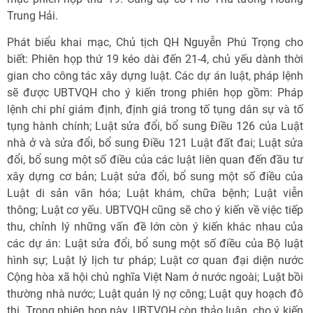
Trung Hải.
Phát biểu khai mạc, Chủ tịch QH Nguyễn Phú Trọng cho
biết: Phiên họp thứ 19 kéo dài đến 21-4, chủ yếu dành thời
gian cho công tác xây dựng luật. Các dự án luật, pháp lệnh
sẽ được UBTVQH cho ý kiến trong phiên họp gồm: Pháp
lệnh chi phí giám định, định giá trong tố tụng dân sự và tố
tụng hành chính; Luật sửa đổi, bổ sung Điều 126 của Luật
nhà ở và sửa đổi, bổ sung Điều 121 Luật đất đai; Luật sửa
đổi, bổ sung một số điều của các luật liên quan đến đầu tư
xây dựng cơ bản; Luật sửa đổi, bổ sung một số điều của
Luật di sản văn hóa; Luật khám, chữa bệnh; Luật viễn
thông; Luật cơ yếu. UBTVQH cũng sẽ cho ý kiến về việc tiếp
thu, chỉnh lý những vấn đề lớn còn ý kiến khác nhau của
các dự án: Luật sửa đổi, bổ sung một số điều của Bộ luật
hình sự; Luật lý lịch tư pháp; Luật cơ quan đại diện nước
Cộng hòa xã hội chủ nghĩa Việt Nam ở nước ngoài; Luật bồi
thường nhà nước; Luật quản lý nợ công; Luật quy hoạch đô
thị. Trong phiên họp này, UBTVQH còn thảo luận, cho ý kiến