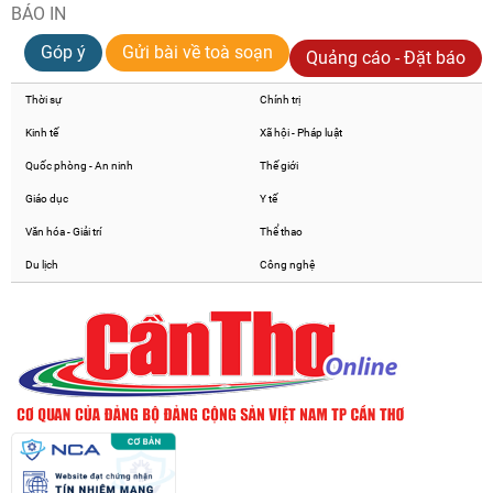
BÁO IN
Góp ý
Gửi bài về toà soạn
Quảng cáo - Đặt báo
Thời sự
Chính trị
Kinh tế
Xã hội - Pháp luật
Quốc phòng - An ninh
Thế giới
Giáo dục
Y tế
Văn hóa - Giải trí
Thể thao
Du lịch
Công nghệ