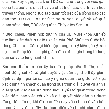
dịch vụ. Xây dựng các khu TĐC cần chú trọng với việc gắn
công tác giữ gìn, phát huy và phát triển các giá trị văn hóa
truyền thống, phong tục, tập quán tốt đẹp của đồng bào các
dân tộc.. UBTVQH đã nhất trí sẽ ra Nghị quyết về kết quả
giám sát di dân, TĐC công trình Thủy điện Sơn La.
* Buổi chiều, Phiên họp thứ 19 của UBTVQH khóa XII tiếp
tục làm việc dưới sự điều khiển của Phó Chủ tịch Quốc hội
Uông Chu Lưu. Các đại biểu tập trung cho ý kiến góp ý vào
dự thảo Pháp lệnh chi phí giám định, định giá trong tố tụng
dân sự và tố tụng hành chính.
Báo cáo thẩm tra của Ủy ban Tư pháp nêu rõ: Thực tiễn
hoạt động xét xử và giải quyết việc dân sự cho thấy giám
định và định giá tài sản có ý nghĩa quan trọng đối với việc
xác định tính khách quan trong quá trình giải quyết vụ án và
giải quyết việc dân sự, đồng thời là yếu tố quan trọng trong
việc đảm bảo việc xét xử và giải quyết việc dân sự được
đúng đắn. Trong khi đó, cho đến nay vẫn chưa có văn bản
pháp lý quy định đầy đủ, toàn diện về chi phí giám định,