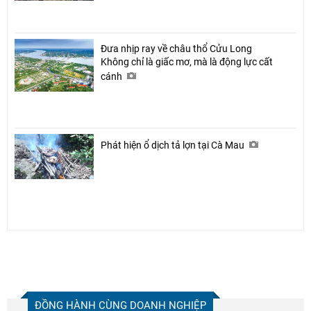
Đưa nhịp ray về châu thổ Cửu Long
Không chỉ là giấc mơ, mà là động lực cất
cánh
Phát hiện ổ dịch tả lợn tại Cà Mau
ĐỒNG HÀNH CÙNG DOANH NGHIỆP