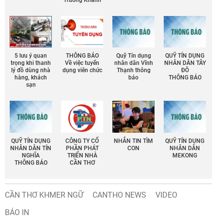
Trường Khánh
5 lưu ý quan
THÔNG BÁO
Quỹ Tín dụng
QUỸ TÍN DỤNG
trọng khi thanh
Về việc tuyển
nhân dân Vĩnh
NHÂN DÂN TÂY
lý đồ dùng nhà
dụng viên chức
Thạnh thông
ĐÔ
hàng, khách
báo
THÔNG BÁO
sạn
QUỸ TÍN DỤNG
CÔNG TY CỔ
NHẮN TIN TÌM
QUỸ TÍN DỤNG
NHÂN DÂN TÍN
PHẦN PHÁT
CON
NHÂN DÂN
NGHĨA
TRIỂN NHÀ
MEKONG
THÔNG BÁO
CẦN THƠ
CẦN THƠ KHMER NGỮ
CANTHO NEWS
VIDEO
BÁO IN