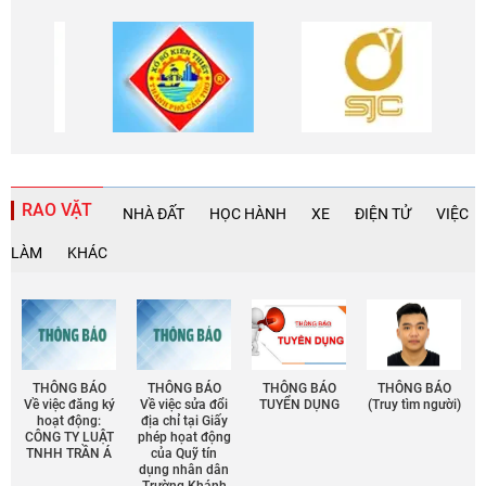
RAO VẶT
NHÀ ĐẤT
HỌC HÀNH
XE
ĐIỆN TỬ
VIỆC
LÀM
KHÁC
THÔNG BÁO
THÔNG BÁO
THÔNG BÁO
THÔNG BÁO
Về việc đăng ký
Về việc sửa đổi
TUYỂN DỤNG
(Truy tìm người)
hoạt động:
địa chỉ tại Giấy
CÔNG TY LUẬT
phép họat động
TNHH TRẦN Á
của Quỹ tín
dụng nhân dân