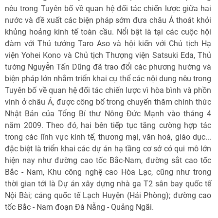
nêu trong Tuyên bố về quan hệ đối tác chiến lược giữa hai
nước và đề xuất các biện pháp sớm đưa châu Á thoát khỏi
khủng hoảng kinh tế toàn cầu. Nổi bật là tại các cuộc hội
đàm với Thủ tướng Taro Aso và hội kiến với Chủ tịch Hạ
viện Yohei Kono và Chủ tịch Thượng viện Satsuki Eda, Thủ
tướng Nguyễn Tấn Dũng đã trao đổi các phương hướng và
biện pháp lớn nhằm triển khai cụ thể các nội dung nêu trong
Tuyên bố về quan hệ đối tác chiến lược vì hòa bình và phồn
vinh ở châu Á, được công bố trong chuyến thăm chính thức
Nhật Bản của Tổng Bí thư Nông Đức Mạnh vào tháng 4
năm 2009. Theo đó, hai bên tiếp tục tăng cường hợp tác
trong các lĩnh vực kinh tế, thương mại, văn hoá, giáo dục...
đặc biệt là triển khai các dự án hạ tầng cơ sở có qui mô lớn
hiện nay như đường cao tốc Bắc-Nam, đường sắt cao tốc
Bắc - Nam, Khu công nghệ cao Hòa Lạc, cũng như trong
thời gian tới là Dự án xây dựng nhà ga T2 sân bay quốc tế
Nội Bài; cảng quốc tế Lạch Huyện (Hải Phòng); đường cao
tốc Bắc - Nam đoạn Đà Nẵng - Quảng Ngãi.