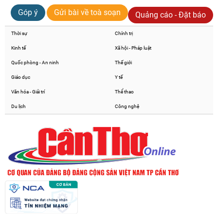
Góp ý
Gửi bài về toà soạn
Quảng cáo - Đặt báo
Thời sự
Chính trị
Kinh tế
Xã hội - Pháp luật
Quốc phòng - An ninh
Thế giới
Giáo dục
Y tế
Văn hóa - Giải trí
Thể thao
Du lịch
Công nghệ