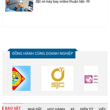
đặt vé máy bay online thuận tiện
ĐỒNG HÀNH CÙNG DOANH NGHIỆP
RAO VẶT
NHÀ ĐẤT
HỌC HÀNH
XE
ĐIỆN TỬ
VIỆC