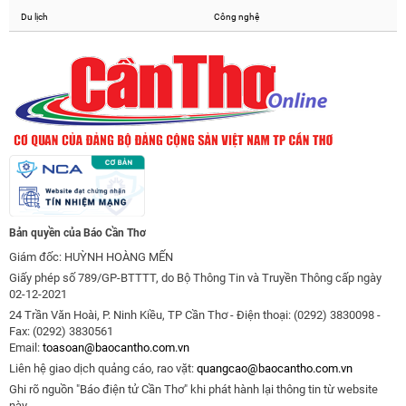
Du lịch
Công nghệ
Bản quyền của Báo Cần Thơ
Giám đốc: HUỲNH HOÀNG MẾN
Giấy phép số 789/GP-BTTTT, do Bộ Thông Tin và Truyền Thông cấp ngày
02-12-2021
24 Trần Văn Hoài, P. Ninh Kiều, TP Cần Thơ - Điện thoại: (0292) 3830098 -
Fax: (0292) 3830561
Email:
toasoan@baocantho.com.vn
Liên hệ giao dịch quảng cáo, rao vặt:
quangcao@baocantho.com.vn
Ghi rõ nguồn "Báo điện tử Cần Thơ" khi phát hành lại thông tin từ website
này