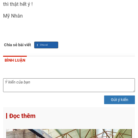
thì thật hết ý !
Mỹ Nhân
Chia sẻ bài viết
BÌNH LUẬN
Gửi ý kiến
Đọc thêm