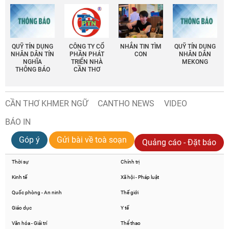
QUỸ TÍN DỤNG
CÔNG TY CỔ
NHẮN TIN TÌM
QUỸ TÍN DỤNG
NHÂN DÂN TÍN
PHẦN PHÁT
CON
NHÂN DÂN
NGHĨA
TRIỂN NHÀ
MEKONG
THÔNG BÁO
CẦN THƠ
CẦN THƠ KHMER NGỮ
CANTHO NEWS
VIDEO
BÁO IN
Góp ý
Gửi bài về toà soạn
Quảng cáo - Đặt báo
Thời sự
Chính trị
Kinh tế
Xã hội - Pháp luật
Quốc phòng - An ninh
Thế giới
Giáo dục
Y tế
Văn hóa - Giải trí
Thể thao