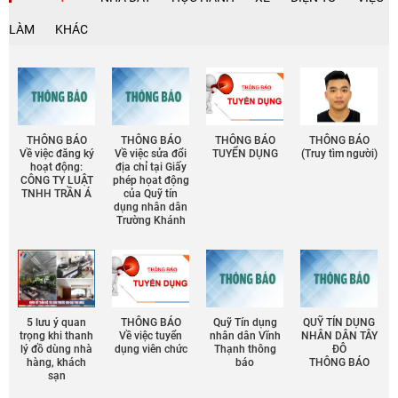
LÀM
KHÁC
THÔNG BÁO
THÔNG BÁO
THÔNG BÁO
THÔNG BÁO
Về việc đăng ký
Về việc sửa đổi
TUYỂN DỤNG
(Truy tìm người)
hoạt động:
địa chỉ tại Giấy
CÔNG TY LUẬT
phép họat động
TNHH TRẦN Á
của Quỹ tín
dụng nhân dân
Trường Khánh
5 lưu ý quan
THÔNG BÁO
Quỹ Tín dụng
QUỸ TÍN DỤNG
trọng khi thanh
Về việc tuyển
nhân dân Vĩnh
NHÂN DÂN TÂY
lý đồ dùng nhà
dụng viên chức
Thạnh thông
ĐÔ
hàng, khách
báo
THÔNG BÁO
sạn