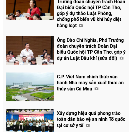
Trưởng đoàn chuyên trách Đoàn
Chia sẻ
Đại biểu Quốc hội TP Cần Thơ,
góp ý dự thảo Luật Phòng,
Facebook
chống phổ biến vũ khí hủy diệt
hàng loạt
Ông Đào Chí Nghĩa, Phó Trưởng
đoàn chuyên trách Đoàn Đại
biểu Quốc hội TP Cần Thơ, góp ý
dự án Luật Dầu khí (sửa đổi)
C.P. Việt Nam chính thức vận
hành Nhà máy sản xuất thức ăn
thủy sản Cà Mau
Xây dựng hiệu quả phong trào
toàn dân bảo vệ an ninh Tổ quốc
tại cơ sở y tế