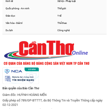
Kinh tế
Xã hội - Pháp luật
Quốc phòng - An ninh
Thế giới
Giáo dục
Y tế
Văn hóa - Giải trí
Thể thao
Du lịch
Công nghệ
Bản quyền của Báo Cần Thơ
Giám đốc: HUỲNH HOÀNG MẾN
Giấy phép số 789/GP-BTTTT, do Bộ Thông Tin và Truyền Thông cấp ngày
02-12-2021