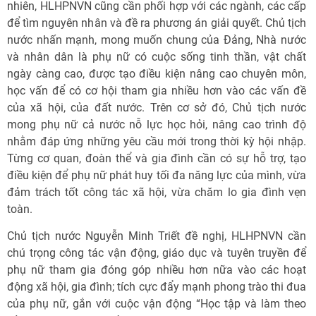
nhiên, HLHPNVN cũng cần phối hợp với các ngành, các cấp
để tìm nguyên nhân và đề ra phương án giải quyết. Chủ tịch
nước nhấn mạnh, mong muốn chung của Đảng, Nhà nước
và nhân dân là phụ nữ có cuộc sống tinh thần, vật chất
ngày càng cao, được tạo điều kiện nâng cao chuyên môn,
học vấn để có cơ hội tham gia nhiều hơn vào các vấn đề
của xã hội, của đất nước. Trên cơ sở đó, Chủ tịch nước
mong phụ nữ cả nước nỗ lực học hỏi, nâng cao trình độ
nhằm đáp ứng những yêu cầu mới trong thời kỳ hội nhập.
Từng cơ quan, đoàn thể và gia đình cần có sự hỗ trợ, tạo
điều kiện để phụ nữ phát huy tối đa năng lực của mình, vừa
đảm trách tốt công tác xã hội, vừa chăm lo gia đình vẹn
toàn.
Chủ tịch nước Nguyễn Minh Triết đề nghị, HLHPNVN cần
chú trọng công tác vận động, giáo dục và tuyên truyền để
phụ nữ tham gia đóng góp nhiều hơn nữa vào các hoạt
động xã hội, gia đình; tích cực đẩy mạnh phong trào thi đua
của phụ nữ, gắn với cuộc vận động “Học tập và làm theo