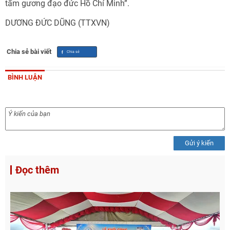
tấm gương đạo đức Hồ Chí Minh”.
DƯƠNG ĐỨC DŨNG (TTXVN)
Chia sẻ bài viết
BÌNH LUẬN
Gửi ý kiến
Đọc thêm