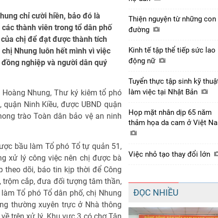
ung chỉ cười hiền, bảo đó là
Thiện nguyện từ những con
 các thành viên trong tổ dân phố
đường
của chị để đạt được thành tích
Kinh tế tập thể tiếp sức lao
chị Nhung luôn hết mình vì việc
động nữ
c đồng nghiệp và người dân quý
Tuyển thực tập sinh kỹ thuậ
làm việc tại Nhật Bản
ị Hoàng Nhung, Thư ký kiêm tổ phó
, quận Ninh Kiều, được UBND quận
Họp mặt nhân dịp 65 năm
hong trào Toàn dân bảo vệ an ninh
thảm họa da cam ở Việt 
ược bầu làm Tổ phó Tổ tự quản 51,
Việc nhỏ tạo thay đổi lớn
ng xử lý công việc nên chị được bà
ợp theo dõi, báo tin kịp thời để Công
 trộm cắp, đưa đối tượng tâm thần,
ĐỌC NHIỀU
u làm Tổ phó Tổ dân phố, chị Nhung
ung thường xuyên trực ở Nhà thông
o về trên xử lý. Khu vực 3 có chợ Tân