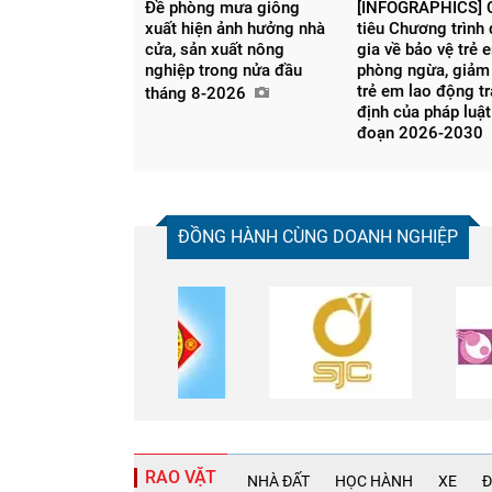
Đề phòng mưa giông
[INFOGRAPHICS] C
xuất hiện ảnh hưởng nhà
tiêu Chương trình
cửa, sản xuất nông
gia về bảo vệ trẻ 
nghiệp trong nửa đầu
phòng ngừa, giảm 
trẻ em lao động tr
tháng 8-2026
định của pháp luật
đoạn 2026-2030
ĐỒNG HÀNH CÙNG DOANH NGHIỆP
RAO VẶT
NHÀ ĐẤT
HỌC HÀNH
XE
Đ