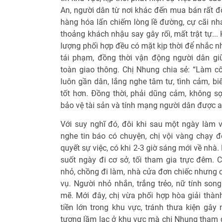
An, người dân từ nơi khác đến mua bán rất đ
hàng hóa lấn chiếm lòng lề đường, cự cãi nh
thoảng khách nhậu say gây rối, mất trật tự...
lượng phối hợp đều có mặt kịp thời để nhắc n
tái phạm, đồng thời vận động người dân gi
toàn giao thông. Chị Nhung chia sẻ: “Làm côn
luôn gần dân, lắng nghe tâm tư, tình cảm, bi
tốt hơn. Đồng thời, phải dũng cảm, không s
bảo vệ tài sản và tính mạng người dân được a
Với suy nghĩ đó, đôi khi sau một ngày làm 
nghe tin báo có chuyện, chị vội vàng chạy đ
quyết sự việc, có khi 2-3 giờ sáng mới về nhà
suốt ngày đi cơ sở, tối tham gia trực đêm. C
nhỏ, chồng đi làm, nhà cửa đơn chiếc nhưng c
vụ. Người nhỏ nhắn, trắng trẻo, nữ tính son
mẽ. Mới đây, chị vừa phối hợp hòa giải thà
tiền lớn trong khu vực, tránh thưa kiện gây
tượng lầm lạc ở khu vực mà chị Nhung tham g