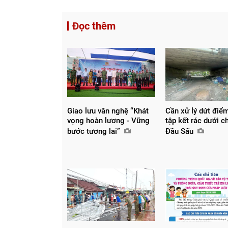
Đọc thêm
Giao lưu văn nghệ “Khát
Cần xử lý dứt điể
vọng hoàn lương - Vững
tập kết rác dưới c
bước tương lai”
Đầu Sấu