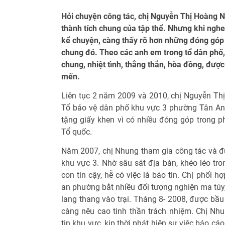
Hỏi chuyện công tác, chị Nguyễn Thị Hoàng Nh
thành tích chung của tập thể. Nhưng khi nghe
kể chuyện, càng thấy rõ hơn những đóng góp 
chung đó. Theo các anh em trong tổ dân phố, 
chung, nhiệt tình, thẳng thắn, hòa đồng, đượ
mến.
Liên tục 2 năm 2009 và 2010, chị Nguyễn Th
Tổ bảo vệ dân phố khu vực 3 phường Tân An
tặng giấy khen vì có nhiều đóng góp trong p
Tổ quốc.
Năm 2007, chị Nhung tham gia công tác và đ
khu vực 3. Nhờ sâu sát địa bàn, khéo léo tro
con tin cậy, hễ có việc là báo tin. Chị phối h
an phường bắt nhiều đối tượng nghiện ma túy,
lang thang vào trại. Tháng 8- 2008, được bầ
càng nêu cao tinh thần trách nhiệm. Chị Nh
tin khu vực, kịp thời phát hiện sự việc báo cá