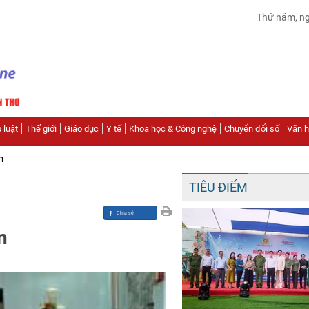
Thứ năm, n
 luật
Thế giới
Giáo dục
Y tế
Khoa học & Công nghệ
Chuyển đổi số
Văn hó
n
TIÊU ĐIỂM
n