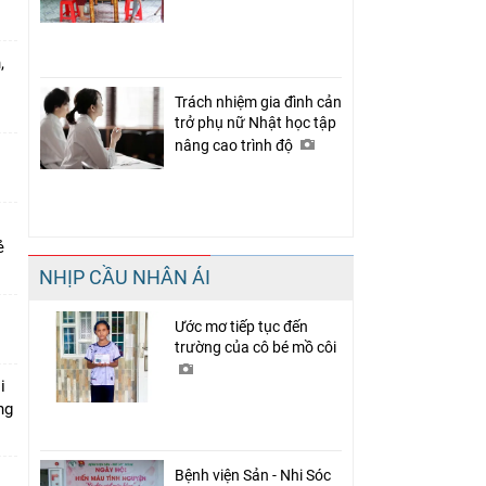
,
Trách nhiệm gia đình cản
trở phụ nữ Nhật học tập
nâng cao trình độ
rẻ
NHỊP CẦU NHÂN ÁI
Ước mơ tiếp tục đến
trường của cô bé mồ côi
i
ng
Bệnh viện Sản - Nhi Sóc