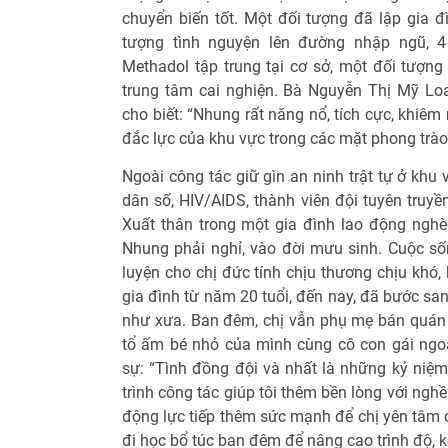
chuyển biến tốt. Một đối tượng đã lập gia đ
tượng tình nguyện lên đường nhập ngũ, 4
Methadol tập trung tại cơ sở, một đối tượng
trung tâm cai nghiện. Bà Nguyễn Thị Mỹ Lo
cho biết: “Nhung rất năng nổ, tích cực, khiêm 
đắc lực của khu vực trong các mặt phong trào
Ngoài công tác giữ gìn an ninh trật tự ở khu 
dân số, HIV/AIDS, thành viên đội tuyên truyề
Xuất thân trong một gia đình lao động nghè
Nhung phải nghỉ, vào đời mưu sinh. Cuộc sốn
luyện cho chị đức tính chịu thương chịu khó,
gia đình từ năm 20 tuổi, đến nay, đã bước sa
như xưa. Ban đêm, chị vẫn phụ mẹ bán quán 
tổ ấm bé nhỏ của mình cùng cô con gái ngo
sự: “Tình đồng đội và nhất là những kỷ niệm
trình công tác giúp tôi thêm bền lòng với ngh
động lực tiếp thêm sức mạnh để chị yên tâm 
đi học bổ túc ban đêm để nâng cao trình độ, k