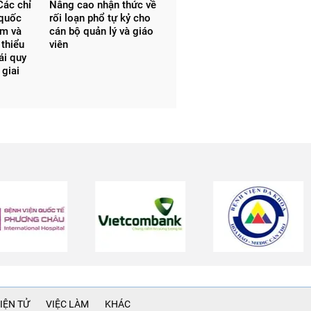
ác chỉ
Nâng cao nhận thức về
 quốc
rối loạn phổ tự kỷ cho
em và
cán bộ quản lý và giáo
thiểu
viên
ái quy
 giai
IỆN TỬ
VIỆC LÀM
KHÁC