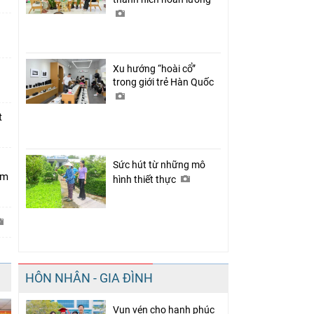
Xu hướng “hoài cổ”
trong giới trẻ Hàn Quốc
t
Sức hút từ những mô
Nam
hình thiết thực
HÔN NHÂN - GIA ĐÌNH
Vun vén cho hạnh phúc