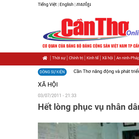
Tiếng Việt
|
English
|
ភាសាខ្មែរ
Thời sự
Chính trị
Kinh tế
Xã hội
An ninh-Pháp
Cần Thơ năng động và phát triể
DÒNG SỰ KIỆN
XÃ HỘI
03/07/2011 - 21:33
Hết lòng phục vụ nhân dâ