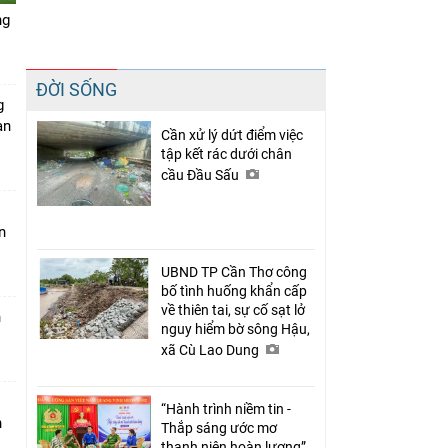
ng
Chia sẻ
ĐỜI SỐNG
Facebook
g
àn
Cần xử lý dứt điểm việc
tập kết rác dưới chân
cầu Đầu Sấu
n
UBND TP Cần Thơ công
bố tình huống khẩn cấp
về thiên tai, sự cố sạt lở
n
nguy hiểm bờ sông Hậu,
xã Cù Lao Dung
“Hành trình niềm tin -
n
Thắp sáng ước mơ
thanh niên hoàn lương”