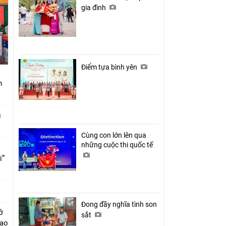
gia đình
Điểm tựa bình yên
nh
c
Cùng con lớn lên qua
những cuộc thi quốc tế
i”
Đong đầy nghĩa tình son
ở
sắt
cao