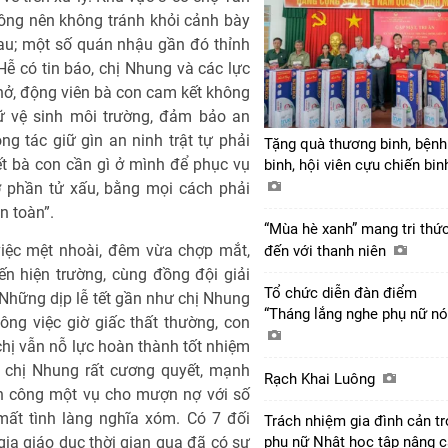
ông nên không tránh khỏi cảnh bày
au; một số quán nhậu gần đó thỉnh
 Hễ có tin báo, chị Nhung và các lực
hở, động viên bà con cam kết không
ữ vệ sinh môi trường, đảm bảo an
g tác giữ gìn an ninh trật tự phải
Tặng quà thương binh, bệnh
ết bà con cần gì ở mình để phục vụ
binh, hội viên cựu chiến bi
ợ phần tử xấu, bằng mọi cách phải
n toàn”.
“Mùa hè xanh” mang tri thứ
việc mệt nhoài, đêm vừa chợp mắt,
đến với thanh niên
ến hiện trường, cùng đồng đội giải
Tổ chức diễn đàn điểm
. Những dịp lễ tết gần như chị Nhung
“Tháng lắng nghe phụ nữ nó
ông việc giờ giấc thất thường, con
hị vẫn nỗ lực hoàn thành tốt nhiệm
g chị Nhung rất cương quyết, mạnh
Rạch Khai Luông
nh công một vụ cho mượn nợ với số
 mất tình làng nghĩa xóm. Có 7 đối
Trách nhiệm gia đình cản tr
ia giáo dục thời gian qua đã có sự
phụ nữ Nhật học tập nâng 