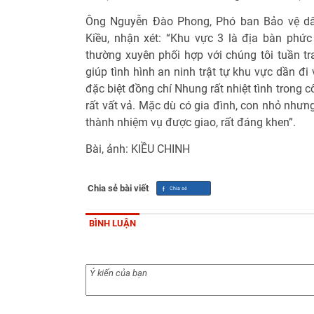
Ông Nguyễn Đào Phong, Phó ban Bảo vệ dâ
Kiều, nhận xét: “Khu vực 3 là địa bàn phứ
thường xuyên phối hợp với chúng tôi tuần tr
giúp tình hình an ninh trật tự khu vực dần đi
đặc biệt đồng chí Nhung rất nhiệt tình trong 
rất vất vả. Mặc dù có gia đình, con nhỏ nhưn
thành nhiệm vụ được giao, rất đáng khen”.
Bài, ảnh: KIỀU CHINH
Chia sẻ bài viết
BÌNH LUẬN