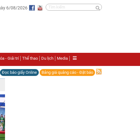
gày 6/08/2026
a - Giải trí
Thể thao
Du lịch
Media
Đọc báo giấy Online
Bảng giá quảng cáo - Đặt báo