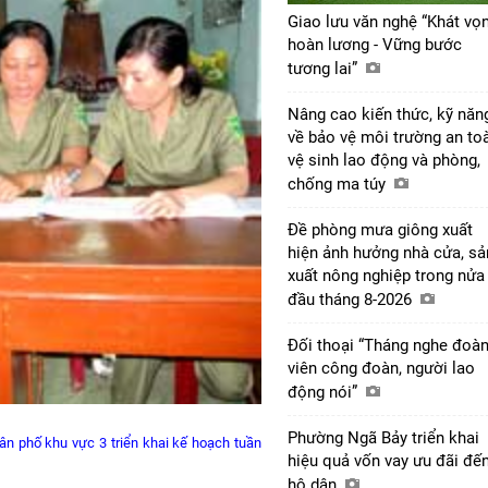
Giao lưu văn nghệ “Khát vọ
hoàn lương - Vững bước
tương lai”
Nâng cao kiến thức, kỹ năn
về bảo vệ môi trường an to
vệ sinh lao động và phòng,
chống ma túy
Đề phòng mưa giông xuất
hiện ảnh hưởng nhà cửa, sả
xuất nông nghiệp trong nửa
đầu tháng 8-2026
Đối thoại “Tháng nghe đoà
viên công đoàn, người lao
động nói”
Phường Ngã Bảy triển khai
ân phố khu vực 3 triển khai kế hoạch tuần
hiệu quả vốn vay ưu đãi đế
hộ dân