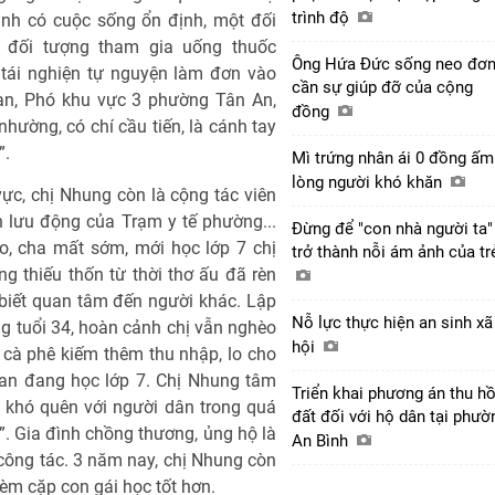
trình độ
ình có cuộc sống ổn định, một đối
 đối tượng tham gia uống thuốc
Ông Hứa Đức sống neo đơn
 tái nghiện tự nguyện làm đơn vào
cần sự giúp đỡ của cộng
an, Phó khu vực 3 phường Tân An,
đồng
nhường, có chí cầu tiến, là cánh tay
”.
Mì trứng nhân ái 0 đồng ấm
lòng người khó khăn
vực, chị Nhung còn là cộng tác viên
n lưu động của Trạm y tế phường...
Đừng để "con nhà người ta"
o, cha mất sớm, mới học lớp 7 chị
trở thành nỗi ám ảnh của t
g thiếu thốn từ thời thơ ấu đã rèn
 biết quan tâm đến người khác. Lập
Nỗ lực thực hiện an sinh xã
ng tuổi 34, hoàn cảnh chị vẫn nghèo
hội
cà phê kiếm thêm thu nhập, lo cho
an đang học lớp 7. Chị Nhung tâm
Triển khai phương án thu hồ
 khó quên với người dân trong quá
đất đối với hộ dân tại phườ
ề”. Gia đình chồng thương, ủng hộ là
An Bình
công tác. 3 năm nay, chị Nhung còn
èm cặp con gái học tốt hơn.