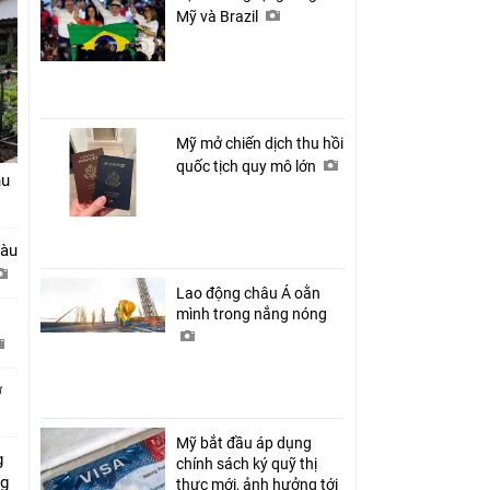
Mỹ và Brazil
Mỹ mở chiến dịch thu hồi
quốc tịch quy mô lớn
hu
tàu
Lao động châu Á oằn
mình trong nắng nóng
ở
Mỹ bắt đầu áp dụng
g
chính sách ký quỹ thị
ng
thực mới, ảnh hưởng tới