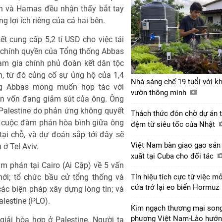
ah và Hamas đều nhận thấy bắt tay
 lợi ích riêng của cả hai bên.
ết cung cấp 5,2 tỉ USD cho việc tái
o chính quyền của Tổng thống Abbas
am gia chính phủ đoàn kết dân tộc
n, từ đó củng cố sự ủng hộ của 1,4
Nhà sáng chế 19 tuổi với k
ống Abbas mong muốn hợp tác với
vườn thông minh
ín vốn đang giảm sút của ông. Ông
 Palestine do phản ứng không quyết
Thách thức đón chờ dự án 
a, cuộc đàm phán hòa bình giữa ông
đệm từ siêu tốc của Nhật
tại chỗ, và dự đoán sắp tới đây sẽ
Việt Nam bàn giao gạo sản
ở Tel Aviv.
xuất tại Cuba cho đối tác
m phán tại Cairo (Ai Cập) về 5 vấn
ới; tổ chức bầu cử tổng thống và
Tín hiệu tích cực từ việc m
cửa trở lại eo biển Hormuz
 các biện pháp xây dựng lòng tin; và
lestine (PLO).
Kim ngạch thương mại son
phương Việt Nam-Lào hướ
giải hòa hợp ở Palestine. Người ta