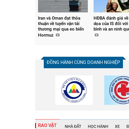
Iran và Oman đạt thỏa
HĐBA đánh giá về
thuận về tuyến vận tải
dọa của IS đối với
thương mại qua eo biển
bình và an ninh q
Hormuz
ĐỒNG HÀNH CÙNG DOANH NGHIỆP
RAO VẶT
NHÀ ĐẤT
HỌC HÀNH
XE
Đ