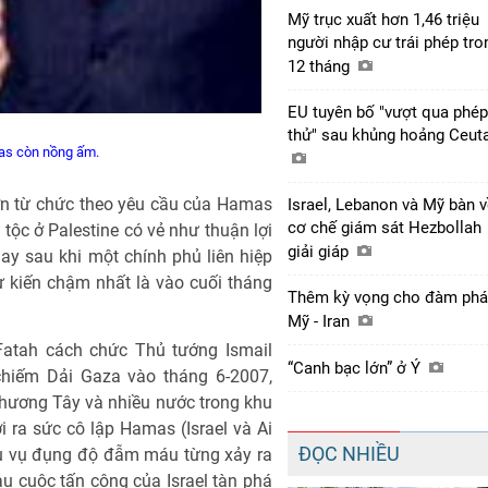
Mỹ trục xuất hơn 1,46 triệu
người nhập cư trái phép tro
12 tháng
EU tuyên bố "vượt qua phép
thử" sau khủng hoảng Ceut
mas còn nồng ấm.
n từ chức theo yêu cầu của Hamas
Israel, Lebanon và Mỹ bàn 
cơ chế giám sát Hezbollah
n tộc ở Palestine có vẻ như thuận lợi
giải giáp
ay sau khi một chính phủ liên hiệp
 kiến chậm nhất là vào cuối tháng
Thêm kỳ vọng cho đàm ph
Mỹ - Iran
atah cách chức Thủ tướng Ismail
“Canh bạc lớn” ở Ý
hiếm Dải Gaza vào tháng 6-2007,
Phương Tây và nhiều nước trong khu
 ra sức cô lập Hamas (Israel và Ai
ĐỌC NHIỀU
ều vụ đụng độ đẫm máu từng xảy ra
u cuộc tấn công của Israel tàn phá