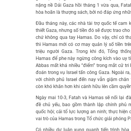
nặng nề Dải Gaza hồi tháng 1 vừa qua, Fat
hòa hoãn là thượng sách, bởi nó đáp ứng những
Đầu tháng này, các nhà tài trợ quốc tế cam k
thiết Gaza, nhưng số tiền đó sẽ được trao ch
chứ không qua tay Hamas. Do vậy, chỉ có th
thì Hamas mới có cơ may quản lý số tiền trê
triệu người Gaza. Trong khi đó, Tổng th
Hamas để phe này ngừng công kích vào uy t
Abbas mất khá nhiều “điểm” trong mắt cử tri
đoán trong vụ Israel tấn công Gaza. Ngoài r
với chính phủ Israel đến nay vẫn giậm chân 
còn khó khăn hơn khi cánh hữu lên cầm quyền 
Ngày mai 10-3, Fatah và Hamas sẽ nối lại đà
đề chủ yếu, bao gồm thành lập chính phủ m
quốc hội; cải tổ lực lượng an ninh; thực hiện
vai trò của Hamas trong Tổ chức giải phóng Pa
Có nhiều dư luận xung quanh tiến trình hòa 