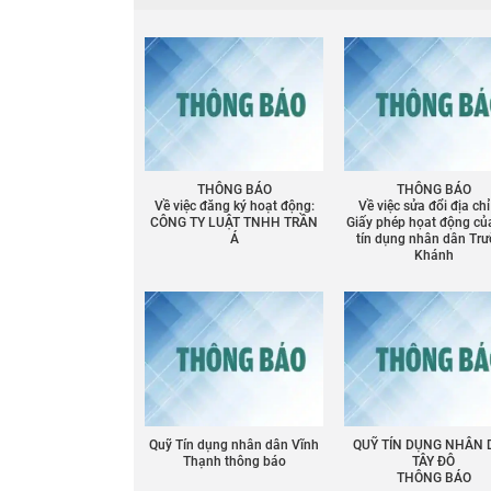
THÔNG BÁO
THÔNG BÁO
Về việc đăng ký hoạt động:
Về việc sửa đổi địa chỉ
CÔNG TY LUẬT TNHH TRẦN
Giấy phép họat động củ
Á
tín dụng nhân dân Tr
Khánh
Quỹ Tín dụng nhân dân Vĩnh
QUỸ TÍN DỤNG NHÂN
Thạnh thông báo
TÂY ĐÔ
Chia sẻ
THÔNG BÁO