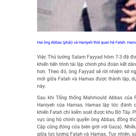
Hai ông Abbas (phải) và Haniyeh thời quan hệ Fatah- Ha
Việc Thủ tướng Salam Fayyad hôm 7-3 đệ đơ
khiến tiến trình tái lập chính phủ đoàn kết dâ
hơn. Theo đó, ông Fayyad sẽ rời nhiệm sở ng
mới giữa Fatah và Hamas được thành lập, dự
này.
Sau khi Tổng thống Mahmould Abbas của F
Haniyeh của Hamas, Hamas lập tức đánh c
khiến Fatah chỉ kiểm soát được khu Bờ Tây. 
vực ủng hộ chính quyền ông Abbas, đồng thời
Cập cũng đóng cửa biên giới với Gaza). Nhi
giữa lực lượng Fatah và Hamas. Tuy nhiên, sa