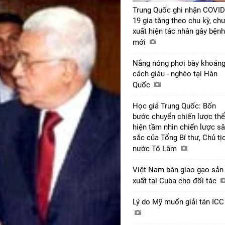
Trung Quốc ghi nhận COVID
19 gia tăng theo chu kỳ, ch
xuất hiện tác nhân gây bệnh
mới
Nắng nóng phơi bày khoản
cách giàu - nghèo tại Hàn
Quốc
Học giả Trung Quốc: Bốn
bước chuyển chiến lược thể
hiện tầm nhìn chiến lược s
sắc của Tổng Bí thư, Chủ tị
nước Tô Lâm
Việt Nam bàn giao gạo sản
xuất tại Cuba cho đối tác
Lý do Mỹ muốn giải tán IC