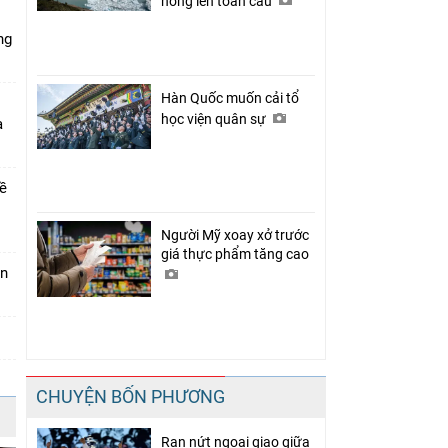
nóng lên toàn cầu
ng
Hàn Quốc muốn cải tổ
học viện quân sự
a
về
Người Mỹ xoay xở trước
giá thực phẩm tăng cao
án
CHUYỆN BỐN PHƯƠNG
Rạn nứt ngoại giao giữa