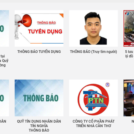
THÔNG BÁO TUYỂN DỤNG
THÔNG BÁO (Truy tìm người)
5 lưu
 tại
lý đ
a Quỹ
ường
 DÂN
QUỸ TÍN DỤNG NHÂN DÂN
CÔNG TY CỔ PHẦN PHÁT
N
TÍN NGHĨA
TRIỂN NHÀ CẦN THƠ
THÔNG BÁO