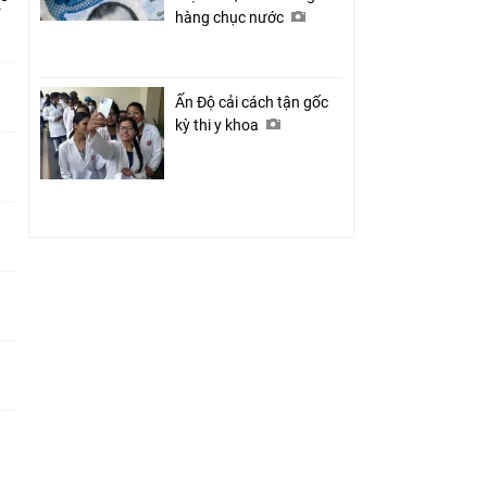
ỉ
hàng chục nước
Ấn Độ cải cách tận gốc
kỳ thi y khoa