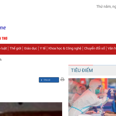
Thứ năm, n
 luật
Thế giới
Giáo dục
Y tế
Khoa học & Công nghệ
Chuyển đổi số
Văn hó
n
TIÊU ĐIỂM