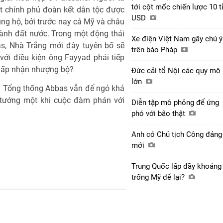
tới cột mốc chiến lược 10 t
t chính phủ đoàn kết dân tộc được
USD
ủng hộ, bởi trước nay cả Mỹ và châu
ành đất nước. Trong một động thái
Xe điện Việt Nam gây chú ý
s, Nhà Trắng mới đây tuyên bố sẽ
trên báo Pháp
ới điều kiện ông Fayyad phải tiếp
chấp nhận nhượng bộ?
Đức cải tổ Nội các quy mô
lớn
ên Tổng thống Abbas vẫn để ngỏ khả
 tướng một khi cuộc đàm phán với
Diễn tập mô phỏng để ứng
phó với bão thật
Anh có Chủ tịch Công đảng
mới
Trung Quốc lấp đầy khoảng
trống Mỹ để lại?