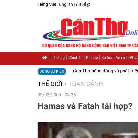
Tiếng Việt
|
English
|
ភាសាខ្មែរ
Thời sự
Chính trị
Kinh tế
Xã hội
An ninh-Pháp
Cần Thơ năng động và phát triể
DÒNG SỰ KIỆN
THẾ GIỚI
>
TOÀN CẢNH
09/03/2009 - 08:26
Hamas và Fatah tái hợp?