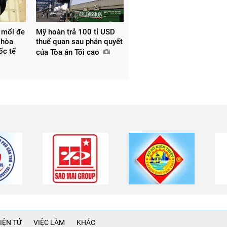
 mối đe
Mỹ hoàn trả 100 tỉ USD
 hòa
thuế quan sau phán quyết
uốc tế
của Tòa án Tối cao
IỆN TỬ
VIỆC LÀM
KHÁC