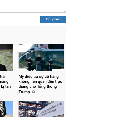
Gửi ý kiến
trả
Mỹ điều tra sự cố hàng
 năng
không liên quan đến trực
 bị tấn
thăng chở Tổng thống
Trump