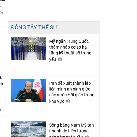
-
ưa
Chia sẻ
ĐÔNG TÂY THẾ SỰ
Facebook
g
Mỹ ngăn Trung Quốc
thâm nhập cơ sở hạ
tầng kỹ thuật số trọng
yếu
âu
Iran đề xuất thành lập
ch
liên minh an ninh giữa
các nước Hồi giáo trong
khu vực
C
Sông băng Nam Mỹ tan
nhanh do hiện tượng