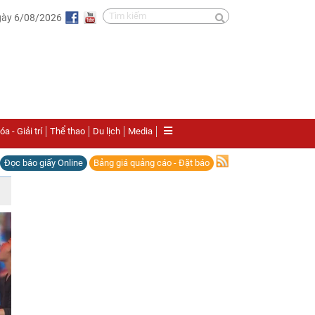
gày 6/08/2026
a - Giải trí
Thể thao
Du lịch
Media
Đọc báo giấy Online
Bảng giá quảng cáo - Đặt báo