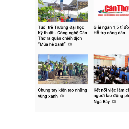
Tuổi trẻ Trường Đại học
Giải ngân 1,5 tỉ đ
Kỹ thuật - Công nghệ Cần
Hỗ trợ nông dân
Thơ ra quân chiến dịch
“Mùa hè xanh”
Chung tay kiến tạo những
Kết nối việc làm c
người lao động p
vùng xanh
Ngã Bảy