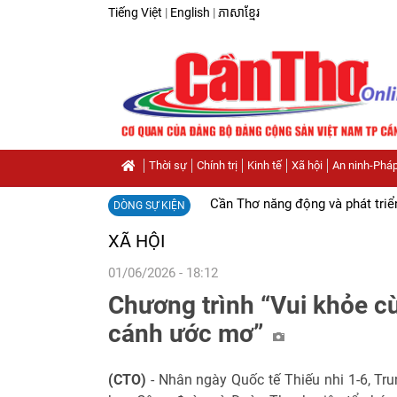
Tiếng Việt
|
English
|
ភាសាខ្មែរ
Thời sự
Chính trị
Kinh tế
Xã hội
An ninh-Pháp
Cần Thơ năng động và phát triể
DÒNG SỰ KIỆN
XÃ HỘI
01/06/2026 - 18:12
Chương trình “Vui khỏe cù
cánh ước mơ”
(CTO)
- Nhân ngày Quốc tế Thiếu nhi 1-6, Tr