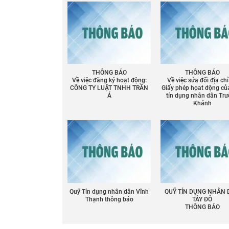
Chia sẻ
Facebook
THÔNG BÁO
THÔNG BÁO
Về việc đăng ký hoạt động:
Về việc sửa đổi địa chỉ
CÔNG TY LUẬT TNHH TRẦN
Giấy phép họat động củ
Á
tín dụng nhân dân Tr
Khánh
Quỹ Tín dụng nhân dân Vĩnh
QUỸ TÍN DỤNG NHÂN
Thạnh thông báo
TÂY ĐÔ
THÔNG BÁO