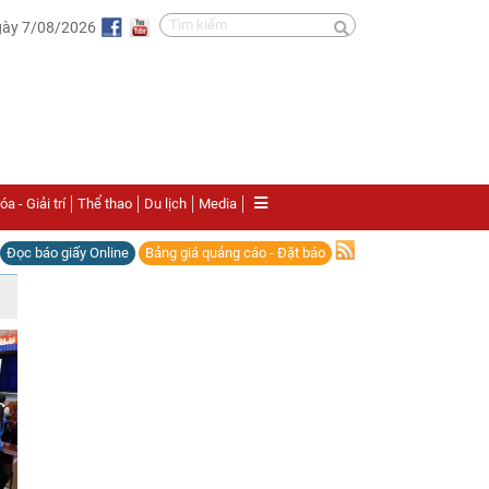
gày 7/08/2026
a - Giải trí
Thể thao
Du lịch
Media
Đọc báo giấy Online
Bảng giá quảng cáo - Đặt báo