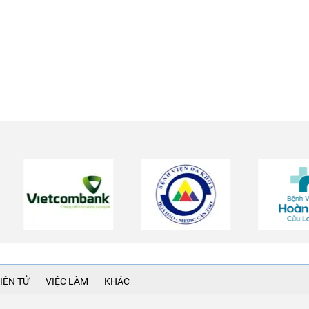
IỆN TỬ
VIỆC LÀM
KHÁC