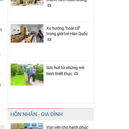
Xu hướng “hoài cổ”
n
trong giới trẻ Hàn Quốc
n
Sức hút từ những mô
hình thiết thực
n
HÔN NHÂN - GIA ĐÌNH
Vun vén cho hạnh phúc