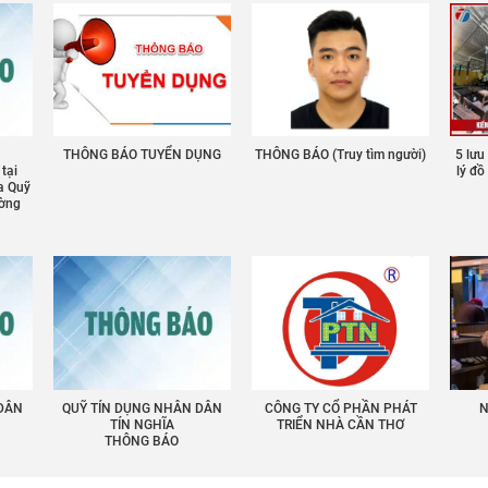
THÔNG BÁO TUYỂN DỤNG
THÔNG BÁO (Truy tìm người)
5 lưu
 tại
lý đ
a Quỹ
ường
 DÂN
QUỸ TÍN DỤNG NHÂN DÂN
CÔNG TY CỔ PHẦN PHÁT
N
TÍN NGHĨA
TRIỂN NHÀ CẦN THƠ
THÔNG BÁO