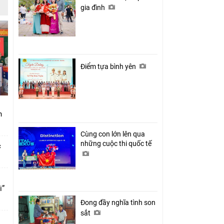
gia đình
Điểm tựa bình yên
nh
Cùng con lớn lên qua
những cuộc thi quốc tế
c
i”
Đong đầy nghĩa tình son
sắt