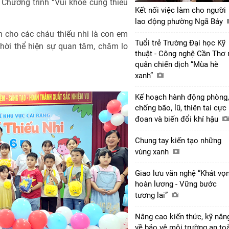
Chương trình “Vui khỏe cùng thiếu
Kết nối việc làm cho người
lao động phường Ngã Bảy
 cho các cháu thiếu nhi là con em
Tuổi trẻ Trường Đại học Kỹ
thời thể hiện sự quan tâm, chăm lo
thuật - Công nghệ Cần Thơ 
quân chiến dịch “Mùa hè
xanh”
Kế hoạch hành động phòng,
chống bão, lũ, thiên tai cực
đoan và biến đổi khí hậu
Chung tay kiến tạo những
vùng xanh
Giao lưu văn nghệ “Khát vọ
hoàn lương - Vững bước
tương lai”
Nâng cao kiến thức, kỹ năn
về bảo vệ môi trường an to