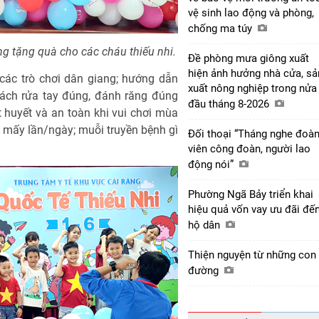
vệ sinh lao động và phòng,
chống ma túy
g tặng quà cho các cháu thiếu nhi.
Đề phòng mưa giông xuất
hiện ảnh hưởng nhà cửa, sả
ác trò chơi dân giang; hướng dẫn
xuất nông nghiệp trong nửa
cách rửa tay đúng, đánh răng đúng
đầu tháng 8-2026
 huyết và an toàn khi vui chơi mùa
g mấy lần/ngày; muỗi truyền bệnh gì
Đối thoại “Tháng nghe đoà
viên công đoàn, người lao
động nói”
Phường Ngã Bảy triển khai
hiệu quả vốn vay ưu đãi đế
hộ dân
Thiện nguyện từ những con
đường