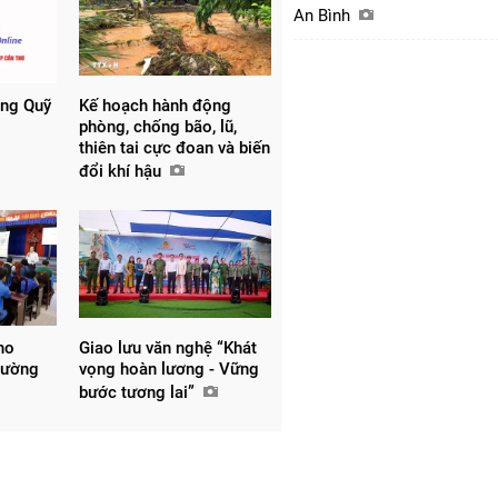
An Bình
ồng Quỹ
Kế hoạch hành động
phòng, chống bão, lũ,
thiên tai cực đoan và biến
đổi khí hậu
ho
Giao lưu văn nghệ “Khát
hường
vọng hoàn lương - Vững
bước tương lai”