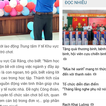
ĐỌC NHIỀU
ười lao động Trung tâm Y tế Khu vực
Tặng quà thương binh, bệnh
trò chơi.
binh, hội viên cựu chiến bi
u vực Cái Răng, cho biết: “Năm học
n bề với công việc ngành y đầy áp
“Mùa hè xanh” mang tri thứ
là con ngoan, trò giỏi, biết vâng lời
đến với thanh niên
 cao trong học tập. Thành tích của
nguồn động viên tinh thần giúp cha
Tổ chức diễn đàn điểm
“Tháng lắng nghe phụ nữ nó
 y tế nước nhà. Đề nghị Công đoàn,
yên tổ chức sân chơi bổ ích, quan
em cán bộ trong đơn vị... góp phần
Rạch Khai Luông