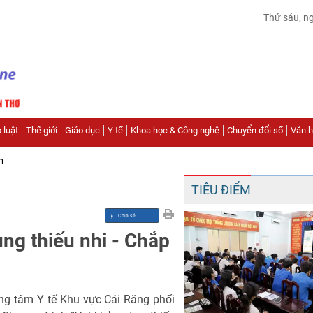
Thứ sáu, n
 luật
Thế giới
Giáo dục
Y tế
Khoa học & Công nghệ
Chuyển đổi số
Văn hó
n
TIÊU ĐIỂM
ng thiếu nhi - Chắp
ung tâm Y tế Khu vực Cái Răng phối