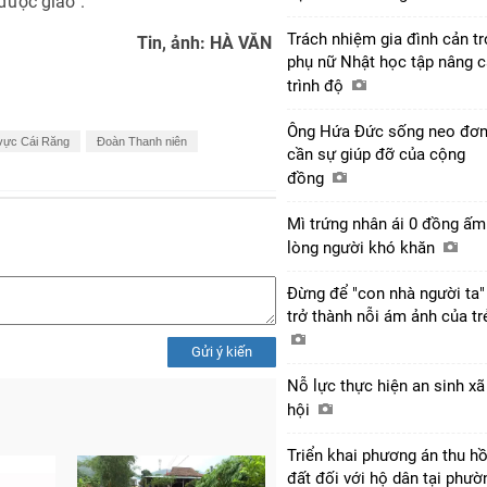
được giao”.
Trách nhiệm gia đình cản tr
Tin, ảnh: HÀ VĂN
phụ nữ Nhật học tập nâng 
trình độ
Ông Hứa Đức sống neo đơn
 vực Cái Răng
Đoàn Thanh niên
cần sự giúp đỡ của cộng
đồng
Mì trứng nhân ái 0 đồng ấm
lòng người khó khăn
Đừng để "con nhà người ta"
trở thành nỗi ám ảnh của t
Gửi ý kiến
Nỗ lực thực hiện an sinh xã
hội
Triển khai phương án thu hồ
đất đối với hộ dân tại phườ