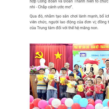
hợp Công đoàn và Đoàn Thanh niên tổ chức 
nhi - Chắp cánh ước mơ”.
Qua đó, nhằm tạo sân chơi lành mạnh, bổ ích
viên chức, người lao động của đơn vị; đồng 
của Trung tâm đối với thế hệ măng non.