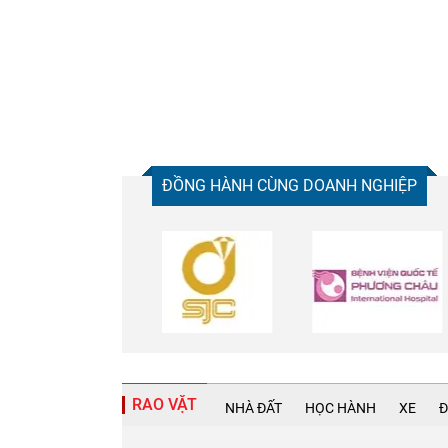
ĐỒNG HÀNH CÙNG DOANH NGHIỆP
RAO VẶT
NHÀ ĐẤT
HỌC HÀNH
XE
Đ