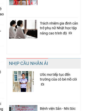
ở
cao
Trách nhiệm gia đình cản
trở phụ nữ Nhật học tập
,
nâng cao trình độ
NHỊP CẦU NHÂN ÁI
rẻ
Ước mơ tiếp tục đến
trường của cô bé mồ côi
i
Bệnh viện Sản - Nhi Sóc
ng