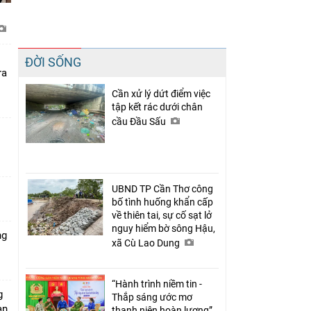
Chia sẻ
ĐỜI SỐNG
Facebook
ra
Cần xử lý dứt điểm việc
tập kết rác dưới chân
cầu Đầu Sấu
UBND TP Cần Thơ công
bố tình huống khẩn cấp
về thiên tai, sự cố sạt lở
nguy hiểm bờ sông Hậu,
ng
xã Cù Lao Dung
“Hành trình niềm tin -
g
Thắp sáng ước mơ
àn
thanh niên hoàn lương”