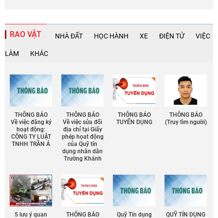
RAO VẶT
NHÀ ĐẤT
HỌC HÀNH
XE
ĐIỆN TỬ
VIỆC
LÀM
KHÁC
THÔNG BÁO
THÔNG BÁO
THÔNG BÁO
THÔNG BÁO
Về việc đăng ký
Về việc sửa đổi
TUYỂN DỤNG
(Truy tìm người)
hoạt động:
địa chỉ tại Giấy
CÔNG TY LUẬT
phép họat động
TNHH TRẦN Á
của Quỹ tín
dụng nhân dân
Trường Khánh
5 lưu ý quan
THÔNG BÁO
Quỹ Tín dụng
QUỸ TÍN DỤNG