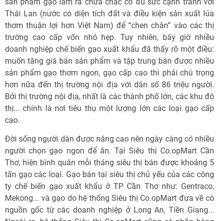
sản phẩm gạo làm ra chưa chắc có đủ sức cạnh tranh với
Thái Lan (nước có diện tích đất và điều kiện sản xuất lúa
thơm thuận lợi hơn Việt Nam) để “chen chân” vào các thị
trường cao cấp vốn nhỏ hẹp. Tuy nhiên, bây giờ nhiều
doanh nghiệp chế biến gạo xuất khẩu đã thấy rõ một điều:
muốn tăng giá bán sản phẩm và tập trung bán được nhiều
sản phẩm gạo thơm ngon, gạo cấp cao thì phải chú trọng
hơn nữa đến thị trường nội địa với dân số 86 triệu người.
Bởi thị trường nội địa, nhất là các thành phố lớn, các khu đô
thị... chính là nơi tiêu thụ một lượng lớn các loại gạo cấp
cao.
Đời sống người dân được nâng cao nên ngày càng có nhiều
người chọn gạo ngon để ăn. Tại Siêu thị Co.opMart Cần
Thơ, hiện bình quân mỗi tháng siêu thị bán được khoảng 5
tấn gạo các loại. Gạo bán tại siêu thị chủ yếu của các công
ty chế biến gạo xuất khẩu ở TP Cần Thơ như: Gentraco,
Mekong... và gạo do hệ thống Siêu thị Co.opMart đưa về có
nguồn gốc từ các doanh nghiệp ở Long An, Tiền Giang...