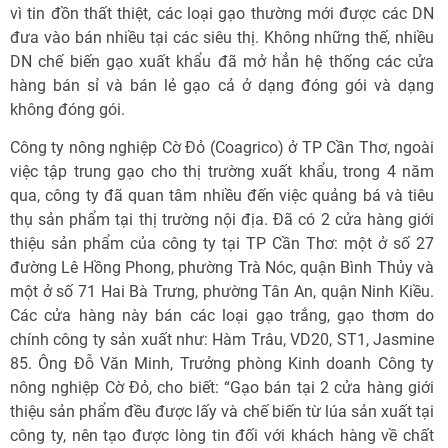
vì tin đồn thất thiệt, các loại gạo thường mới được các DN
đưa vào bán nhiều tại các siêu thị. Không những thế, nhiều
DN chế biến gạo xuất khẩu đã mở hẳn hệ thống các cửa
hàng bán sỉ và bán lẻ gạo cả ở dạng đóng gói và dạng
không đóng gói.
Công ty nông nghiệp Cờ Đỏ (Coagrico) ở TP Cần Thơ, ngoài
việc tập trung gạo cho thị trường xuất khẩu, trong 4 năm
qua, công ty đã quan tâm nhiều đến việc quảng bá và tiêu
thụ sản phẩm tại thị trường nội địa. Đã có 2 cửa hàng giới
thiệu sản phẩm của công ty tại TP Cần Thơ: một ở số 27
đường Lê Hồng Phong, phường Trà Nóc, quận Bình Thủy và
một ở số 71 Hai Bà Trưng, phường Tân An, quận Ninh Kiều.
Các cửa hàng này bán các loại gạo trắng, gạo thơm do
chính công ty sản xuất như: Hàm Trâu, VD20, ST1, Jasmine
85. Ông Đỗ Văn Minh, Trưởng phòng Kinh doanh Công ty
nông nghiệp Cờ Đỏ, cho biết: “Gạo bán tại 2 cửa hàng giới
thiệu sản phẩm đều được lấy và chế biến từ lúa sản xuất tại
công ty, nên tạo được lòng tin đối với khách hàng về chất