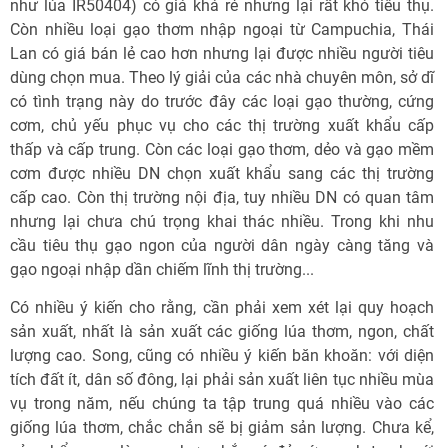
như lúa IR50404) có giá khá rẻ nhưng lại rất khó tiêu thụ.
Còn nhiều loại gạo thơm nhập ngoại từ Campuchia, Thái
Lan có giá bán lẻ cao hơn nhưng lại được nhiều người tiêu
dùng chọn mua. Theo lý giải của các nhà chuyên môn, sở dĩ
có tình trạng này do trước đây các loại gạo thường, cứng
cơm, chủ yếu phục vụ cho các thị trường xuất khẩu cấp
thấp và cấp trung. Còn các loại gạo thơm, dẻo và gạo mềm
cơm được nhiều DN chọn xuất khẩu sang các thị trường
cấp cao. Còn thị trường nội địa, tuy nhiều DN có quan tâm
nhưng lại chưa chú trọng khai thác nhiều. Trong khi nhu
cầu tiêu thụ gạo ngon của người dân ngày càng tăng và
gạo ngoại nhập dần chiếm lĩnh thị trường...
Có nhiều ý kiến cho rằng, cần phải xem xét lại quy hoạch
sản xuất, nhất là sản xuất các giống lúa thơm, ngon, chất
lượng cao. Song, cũng có nhiều ý kiến băn khoăn: với diện
tích đất ít, dân số đông, lại phải sản xuất liên tục nhiều mùa
vụ trong năm, nếu chúng ta tập trung quá nhiều vào các
giống lúa thơm, chắc chắn sẽ bị giảm sản lượng. Chưa kể,