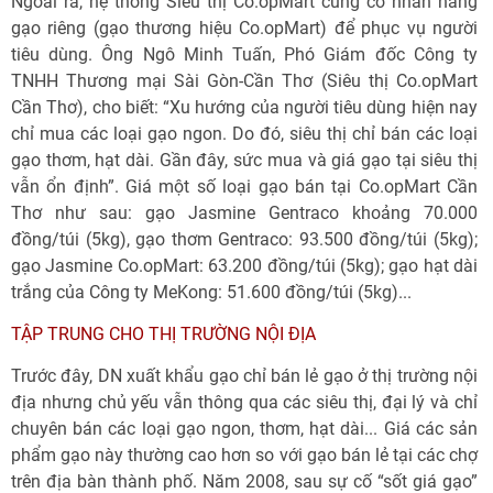
Ngoài ra, hệ thống Siêu thị Co.opMart cũng có nhãn hàng
gạo riêng (gạo thương hiệu Co.opMart) để phục vụ người
tiêu dùng. Ông Ngô Minh Tuấn, Phó Giám đốc Công ty
TNHH Thương mại Sài Gòn-Cần Thơ (Siêu thị Co.opMart
Cần Thơ), cho biết: “Xu hướng của người tiêu dùng hiện nay
chỉ mua các loại gạo ngon. Do đó, siêu thị chỉ bán các loại
gạo thơm, hạt dài. Gần đây, sức mua và giá gạo tại siêu thị
vẫn ổn định”. Giá một số loại gạo bán tại Co.opMart Cần
Thơ như sau: gạo Jasmine Gentraco khoảng 70.000
đồng/túi (5kg), gạo thơm Gentraco: 93.500 đồng/túi (5kg);
gạo Jasmine Co.opMart: 63.200 đồng/túi (5kg); gạo hạt dài
trắng của Công ty MeKong: 51.600 đồng/túi (5kg)...
TẬP TRUNG CHO THỊ TRƯỜNG NỘI ĐỊA
Trước đây, DN xuất khẩu gạo chỉ bán lẻ gạo ở thị trường nội
địa nhưng chủ yếu vẫn thông qua các siêu thị, đại lý và chỉ
chuyên bán các loại gạo ngon, thơm, hạt dài... Giá các sản
phẩm gạo này thường cao hơn so với gạo bán lẻ tại các chợ
trên địa bàn thành phố. Năm 2008, sau sự cố “sốt giá gạo”