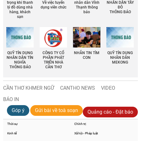
trọng khi thanh
Về việc tuyển
nhân dân Vĩnh
NHÂN DÂN TÂY
lý đồ dùng nhà
dụng viên chức
Thạnh thông
ĐÔ
hàng, khách
báo
THÔNG BÁO
sạn
QUỸ TÍN DỤNG
CÔNG TY CỔ
NHẮN TIN TÌM
QUỸ TÍN DỤNG
NHÂN DÂN TÍN
PHẦN PHÁT
CON
NHÂN DÂN
NGHĨA
TRIỂN NHÀ
MEKONG
THÔNG BÁO
CẦN THƠ
CẦN THƠ KHMER NGỮ
CANTHO NEWS
VIDEO
BÁO IN
Góp ý
Gửi bài về toà soạn
Quảng cáo - Đặt báo
Thời sự
Chính trị
Kinh tế
Xã hội - Pháp luật