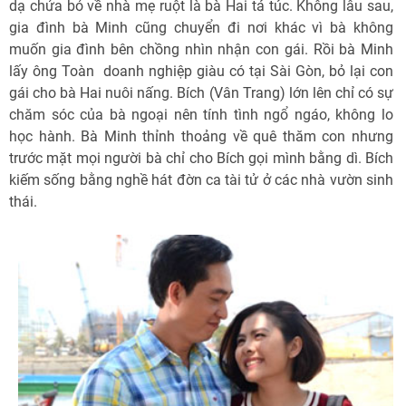
dạ chửa bỏ về nhà mẹ ruột là bà Hai tá túc. Không lâu sau,
gia đình bà Minh cũng chuyển đi nơi khác vì bà không
muốn gia đình bên chồng nhìn nhận con gái. Rồi bà Minh
lấy ông Toàn  doanh nghiệp giàu có tại Sài Gòn, bỏ lại con
gái cho bà Hai nuôi nấng. Bích (Vân Trang) lớn lên chỉ có sự
chăm sóc của bà ngoại nên tính tình ngổ ngáo, không lo
học hành. Bà Minh thỉnh thoảng về quê thăm con nhưng
trước mặt mọi người bà chỉ cho Bích gọi mình bằng dì. Bích
kiếm sống bằng nghề hát đờn ca tài tử ở các nhà vườn sinh
thái.