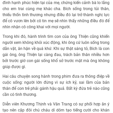
đình hạnh phúc hiện tại của mẹ, chứng kiến cảnh bà lo lắng
cho em trai cùng mẹ khác cha. Bích sống trong tủi thân,
thiếu thốn tình thương nhưng điều đó lại trở thành nghị lực
để cô vươn lên bởi cô tin mẹ sẽ nhìn thấy những điều đó để
nhìn nhận cô công khai với mọi người.
Trong khi đó, hành trình tìm con của ông Thiện cũng khiến
người xem không khỏi xúc động, khi ông cứ luôn sống trong
dằn vặt, ân hận về quá khứ. Khi sự thật sáng tỏ, Bích là con
gái ông, ông Thiện lại càng đau, trách bản thân nhiều hơn
bởi trước giờ con gái sống khổ sở trước mặt mà ông không
giúp được gì.
Hai câu chuyện song hành trong phim đưa ra thông điệp về
cuộc sống: người lớn đừng vì sự ích kỷ, sai lầm của bản
thân để con trẻ phải gánh hậu quả. Bất kỳ đứa trẻ nào cũng
cần có tình thương.
Diễn viên Khương Thịnh và Vân Trang có sự phối hợp ăn ý
tạo nên cặp đôi chú cháu dí dỏm tạo tiếng cười cho khán