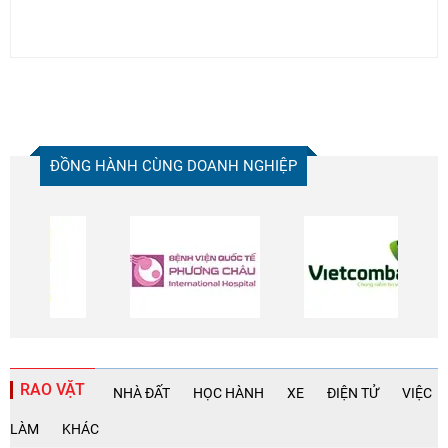
ĐỒNG HÀNH CÙNG DOANH NGHIỆP
RAO VẶT
NHÀ ĐẤT
HỌC HÀNH
XE
ĐIỆN TỬ
VIỆC
LÀM
KHÁC