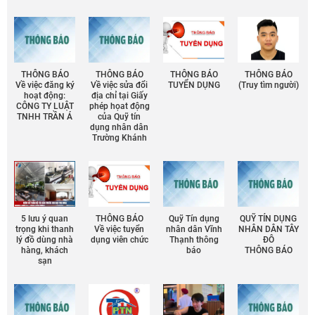
THÔNG BÁO
THÔNG BÁO
THÔNG BÁO
THÔNG BÁO
Về việc đăng ký
Về việc sửa đổi
TUYỂN DỤNG
(Truy tìm người)
hoạt động:
địa chỉ tại Giấy
CÔNG TY LUẬT
phép họat động
TNHH TRẦN Á
của Quỹ tín
dụng nhân dân
Trường Khánh
5 lưu ý quan
THÔNG BÁO
Quỹ Tín dụng
QUỸ TÍN DỤNG
trọng khi thanh
Về việc tuyển
nhân dân Vĩnh
NHÂN DÂN TÂY
lý đồ dùng nhà
dụng viên chức
Thạnh thông
ĐÔ
hàng, khách
báo
THÔNG BÁO
sạn