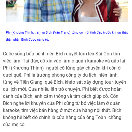
Phi (Khương Thịnh, trái) và Bích (Vân Trang) từng có mối tình đẹp trước khi sự thật
thân phận Bích được sáng tỏ.
Cuộc sống bấp bênh nên Bích quyết tâm lên Sài Gòn tìm
việc làm. Tại đây, cô xin vào làm ở quán karaoke và gặp lại
Phi (Khương Thịnh)  người cô từng gây chuyện khi còn ở
dưới quê. Phi là trưởng phòng công ty du lịch, hiền lành,
từng về Tiền Giang  quê Bích, khảo sát xây dựng tour, tuyến
du lịch mới. Qua nhiều lần trò chuyện, Phi biết được hoàn
cảnh của Bích, anh cảm thông và tìm cách giúp cô. Còn
Bích nghe lời khuyên của Phi cũng từ bỏ việc làm ở quán
karaoke, tìm việc bán hàng ở một cửa hàng nội thất. Bích
không hề biết đó chính là cửa hàng của ông Toàn  chồng
của mẹ cô.