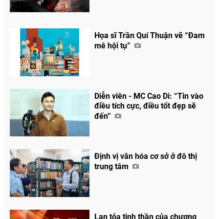
Họa sĩ Trần Quí Thuận vẽ “Đam
mê hội tụ”
Diễn viên - MC Cao Di: “Tin vào
điều tích cực, điều tốt đẹp sẽ
đến”
Định vị văn hóa cơ sở ở đô thị
trung tâm
Lan tỏa tinh thần của chương