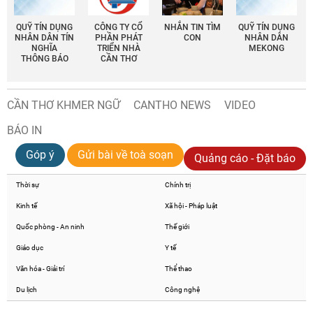
QUỸ TÍN DỤNG
CÔNG TY CỔ
NHẮN TIN TÌM
QUỸ TÍN DỤNG
NHÂN DÂN TÍN
PHẦN PHÁT
CON
NHÂN DÂN
NGHĨA
TRIỂN NHÀ
MEKONG
THÔNG BÁO
CẦN THƠ
CẦN THƠ KHMER NGỮ
CANTHO NEWS
VIDEO
BÁO IN
Góp ý
Gửi bài về toà soạn
Quảng cáo - Đặt báo
Thời sự
Chính trị
Kinh tế
Xã hội - Pháp luật
Quốc phòng - An ninh
Thế giới
Giáo dục
Y tế
Văn hóa - Giải trí
Thể thao
Du lịch
Công nghệ