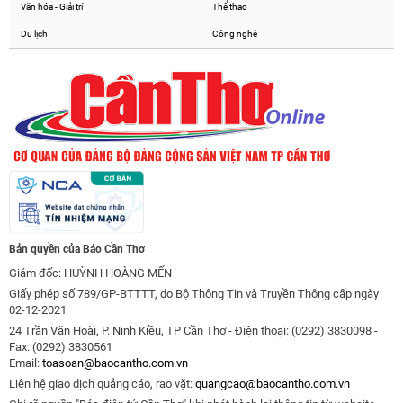
Văn hóa - Giải trí
Thể thao
Du lịch
Công nghệ
Bản quyền của Báo Cần Thơ
Giám đốc: HUỲNH HOÀNG MẾN
Giấy phép số 789/GP-BTTTT, do Bộ Thông Tin và Truyền Thông cấp ngày
02-12-2021
24 Trần Văn Hoài, P. Ninh Kiều, TP Cần Thơ - Điện thoại: (0292) 3830098 -
Fax: (0292) 3830561
Email:
toasoan@baocantho.com.vn
Liên hệ giao dịch quảng cáo, rao vặt:
quangcao@baocantho.com.vn