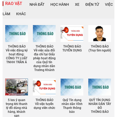
RAO VẶT
NHÀ ĐẤT
HỌC HÀNH
XE
ĐIỆN TỬ
VIỆC
LÀM
KHÁC
THÔNG BÁO
THÔNG BÁO
THÔNG BÁO
THÔNG BÁO
Về việc đăng ký
Về việc sửa đổi
TUYỂN DỤNG
(Truy tìm người)
hoạt động:
địa chỉ tại Giấy
CÔNG TY LUẬT
phép họat động
TNHH TRẦN Á
của Quỹ tín
dụng nhân dân
Trường Khánh
5 lưu ý quan
THÔNG BÁO
Quỹ Tín dụng
QUỸ TÍN DỤNG
trọng khi thanh
Về việc tuyển
nhân dân Vĩnh
NHÂN DÂN TÂY
lý đồ dùng nhà
dụng viên chức
Thạnh thông
ĐÔ
hàng, khách
báo
THÔNG BÁO
sạn