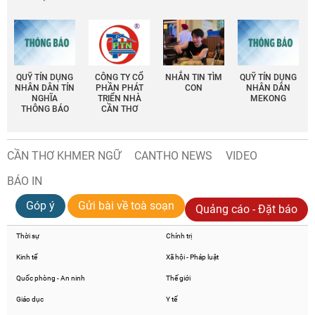
QUỸ TÍN DỤNG
CÔNG TY CỔ
NHẮN TIN TÌM
QUỸ TÍN DỤNG
NHÂN DÂN TÍN
PHẦN PHÁT
CON
NHÂN DÂN
NGHĨA
TRIỂN NHÀ
MEKONG
THÔNG BÁO
CẦN THƠ
CẦN THƠ KHMER NGỮ
CANTHO NEWS
VIDEO
BÁO IN
Góp ý
Gửi bài về toà soạn
Quảng cáo - Đặt báo
Thời sự
Chính trị
Kinh tế
Xã hội - Pháp luật
Quốc phòng - An ninh
Thế giới
Giáo dục
Y tế