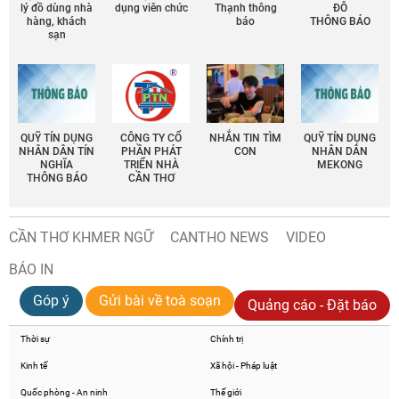
lý đồ dùng nhà
dụng viên chức
Thạnh thông
ĐÔ
hàng, khách
báo
THÔNG BÁO
sạn
QUỸ TÍN DỤNG
CÔNG TY CỔ
NHẮN TIN TÌM
QUỸ TÍN DỤNG
NHÂN DÂN TÍN
PHẦN PHÁT
CON
NHÂN DÂN
NGHĨA
TRIỂN NHÀ
MEKONG
THÔNG BÁO
CẦN THƠ
CẦN THƠ KHMER NGỮ
CANTHO NEWS
VIDEO
BÁO IN
Góp ý
Gửi bài về toà soạn
Quảng cáo - Đặt báo
Thời sự
Chính trị
Kinh tế
Xã hội - Pháp luật
Quốc phòng - An ninh
Thế giới