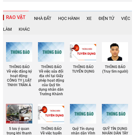
RAO VẶT
NHÀ ĐẤT
HỌC HÀNH
XE
ĐIỆN TỬ
VIỆC
LÀM
KHÁC
THÔNG BÁO
THÔNG BÁO
THÔNG BÁO
THÔNG BÁO
Về việc đăng ký
Về việc sửa đổi
TUYỂN DỤNG
(Truy tìm người)
hoạt động:
địa chỉ tại Giấy
CÔNG TY LUẬT
phép họat động
TNHH TRẦN Á
của Quỹ tín
dụng nhân dân
Trường Khánh
5 lưu ý quan
THÔNG BÁO
Quỹ Tín dụng
QUỸ TÍN DỤNG
trọng khi thanh
Về việc tuyển
nhân dân Vĩnh
NHÂN DÂN TÂY