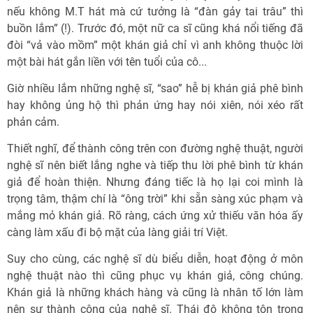
nếu không M.T hát mà cứ tưởng là “đàn gảy tai trâu” thì
buồn lắm” (!). Trước đó, một nữ ca sĩ cũng khá nổi tiếng đã
đòi “vả vào mồm” một khán giả chỉ vì anh không thuộc lời
một bài hát gắn liền với tên tuổi của cô...
Giờ nhiều lắm những nghệ sĩ, “sao” hễ bị khán giả phê bình
hay không ủng hộ thì phản ứng hay nói xiên, nói xéo rất
phản cảm.
Thiết nghĩ, để thành công trên con đường nghệ thuật, người
nghệ sĩ nên biết lắng nghe và tiếp thu lời phê bình từ khán
giả để hoàn thiện. Nhưng đáng tiếc là họ lại coi mình là
trọng tâm, thậm chí là “ông trời” khi sẵn sàng xúc phạm và
mắng mỏ khán giả. Rõ ràng, cách ứng xử thiếu văn hóa ấy
càng làm xấu đi bộ mặt của làng giải trí Việt.
Suy cho cùng, các nghệ sĩ dù biểu diễn, hoạt động ở môn
nghệ thuật nào thì cũng phục vụ khán giả, công chúng.
Khán giả là những khách hàng và cũng là nhân tố lớn làm
nên sự thành công của nghệ sĩ. Thái độ không tôn trọng