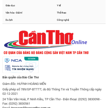
Giáo dục
Y tế
Văn hóa - Giải trí
Thể thao
Du lịch
Công nghệ
Bản quyền của Báo Cần Thơ
Giám đốc: HUỲNH HOÀNG MẾN
Giấy phép số 789/GP-BTTTT, do Bộ Thông Tin và Truyền Thông cấp ngày
02-12-2021
24 Trần Văn Hoài, P. Ninh Kiều, TP Cần Thơ - Điện thoại: (0292) 3830098 -
Fax: (0292) 3830561
Email:
toasoan@baocantho.com.vn