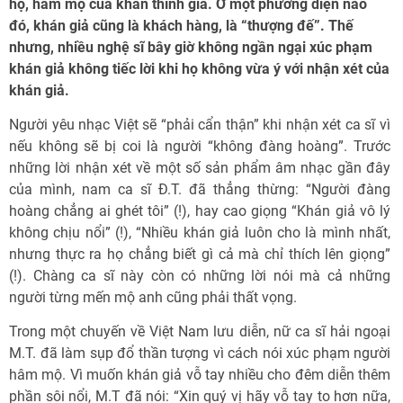
hộ, hâm mộ của khán thính giả. Ở một phương diện nào
đó, khán giả cũng là khách hàng, là “thượng đế”. Thế
nhưng, nhiều nghệ sĩ bây giờ không ngần ngại xúc phạm
khán giả không tiếc lời khi họ không vừa ý với nhận xét của
khán giả.
Người yêu nhạc Việt sẽ “phải cẩn thận” khi nhận xét ca sĩ vì
nếu không sẽ bị coi là người “không đàng hoàng”. Trước
những lời nhận xét về một số sản phẩm âm nhạc gần đây
của mình, nam ca sĩ Đ.T. đã thẳng thừng: “Người đàng
hoàng chẳng ai ghét tôi” (!), hay cao giọng “Khán giả vô lý
không chịu nổi” (!), “Nhiều khán giả luôn cho là mình nhất,
nhưng thực ra họ chẳng biết gì cả mà chỉ thích lên giọng”
(!). Chàng ca sĩ này còn có những lời nói mà cả những
người từng mến mộ anh cũng phải thất vọng.
Trong một chuyến về Việt Nam lưu diễn, nữ ca sĩ hải ngoại
M.T. đã làm sụp đổ thần tượng vì cách nói xúc phạm người
hâm mộ. Vì muốn khán giả vỗ tay nhiều cho đêm diễn thêm
phần sôi nổi, M.T đã nói: “Xin quý vị hãy vỗ tay to hơn nữa,