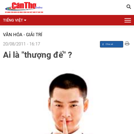
TIẾNG VIỆT
VĂN HÓA - GIẢI TRÍ
20/08/2011 - 16:17
Ai là "thượng đế" ?