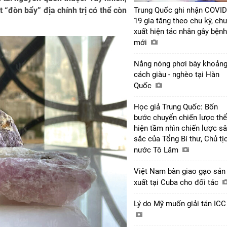
 “đòn bẩy” địa chính trị có thể còn
Trung Quốc ghi nhận COVID
19 gia tăng theo chu kỳ, ch
xuất hiện tác nhân gây bệnh
mới
Nắng nóng phơi bày khoản
cách giàu - nghèo tại Hàn
Quốc
Học giả Trung Quốc: Bốn
bước chuyển chiến lược thể
hiện tầm nhìn chiến lược s
sắc của Tổng Bí thư, Chủ tị
nước Tô Lâm
Việt Nam bàn giao gạo sản
xuất tại Cuba cho đối tác
Lý do Mỹ muốn giải tán IC