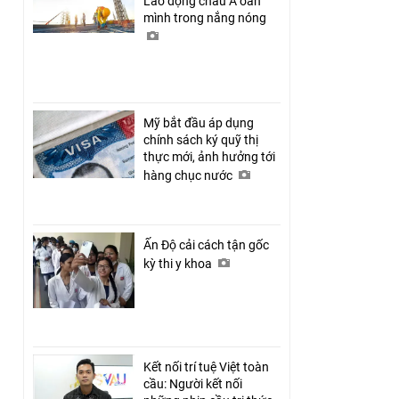
Lao động châu Á oằn
mình trong nắng nóng
Mỹ bắt đầu áp dụng
chính sách ký quỹ thị
thực mới, ảnh hưởng tới
hàng chục nước
Ấn Độ cải cách tận gốc
kỳ thi y khoa
Kết nối trí tuệ Việt toàn
cầu: Người kết nối