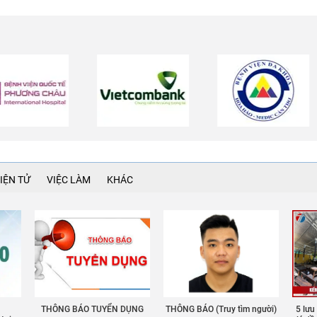
IỆN TỬ
VIỆC LÀM
KHÁC
THÔNG BÁO TUYỂN DỤNG
THÔNG BÁO (Truy tìm người)
5 lưu