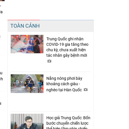
-
ưa
Chia sẻ
TOÀN CẢNH
Facebook
g
Trung Quốc ghi nhận
COVID-19 gia tăng theo
chu kỳ, chưa xuất hiện
tác nhân gây bệnh mới
âu
Nắng nóng phơi bày
ch
khoảng cách giàu -
nghèo tại Hàn Quốc
C
Học giả Trung Quốc: Bốn
bước chuyển chiến lược
thể hiện tầm nhìn chiến