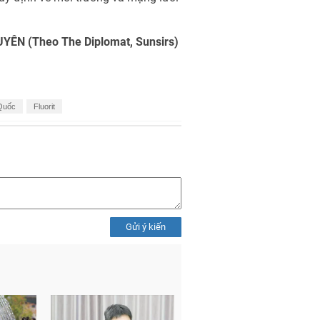
ÊN (Theo The Diplomat, Sunsirs)
 Quốc
Fluorit
Gửi ý kiến