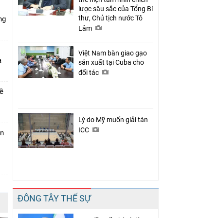
lược sâu sắc của Tổng Bí
thư, Chủ tịch nước Tô
ng
Lâm
Việt Nam bàn giao gạo
a
sản xuất tại Cuba cho
đối tác
về
Lý do Mỹ muốn giải tán
ICC
án
ĐÔNG TÂY THẾ SỰ