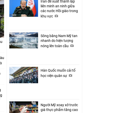
Iran đề xuất thành lập
liên minh an ninh giữa
các nước Hồi giáo trong
khu vực
Sông băng Nam Mỹ tan
nhanh do hiện tượng
hu
nóng lên toàn cầu
tàu
Hàn Quốc muốn cải tổ
ở
học viện quân sự
g
ng
ỉ
Người Mỹ xoay xở trước
giá thực phẩm tăng cao