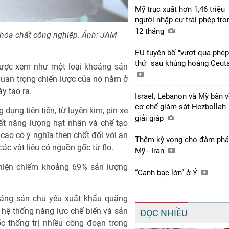
Mỹ trục xuất hơn 1,46 triệu
người nhập cư trái phép tro
12 tháng
ều hóa chất công nghiệp. Ảnh: JAM
EU tuyên bố "vượt qua phép
thử" sau khủng hoảng Ceut
 được xem như một loại khoáng sản
quan trọng chiến lược của nó nằm ở
y tạo ra.
Israel, Lebanon và Mỹ bàn 
cơ chế giám sát Hezbollah
 dụng tiên tiến, từ luyện kim, pin xe
giải giáp
ất năng lượng hạt nhân và chế tạo
ao có ý nghĩa then chốt đối với an
Thêm kỳ vọng cho đàm ph
các vật liệu có nguồn gốc từ flo.
Mỹ - Iran
c hiện chiếm khoảng 69% sản lượng
“Canh bạc lớn” ở Ý
oáng sản chủ yếu xuất khẩu quặng
 hệ thống năng lực chế biến và sản
ĐỌC NHIỀU
c thống trị nhiều công đoạn trong