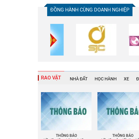
ĐỒNG HÀNH CÙNG DOANH NGHIỆP
RAO VẶT
NHÀ ĐẤT
HỌC HÀNH
XE
Đ
THÔNG BÁO
THÔNG BÁO