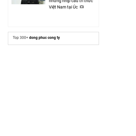
những nhịp cầu tri thức
Việt Nam tại Úc
Top 300+
dong phuc cong ty