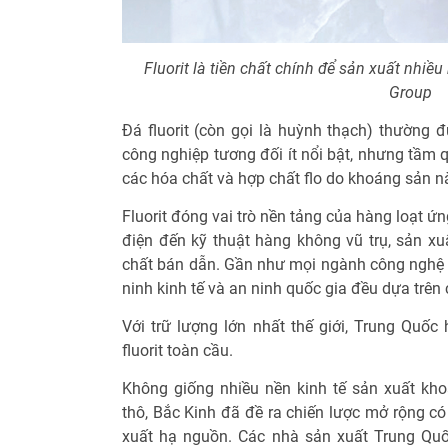
Fluorit là tiền chất chính để sản xuất nhi
Group
Đá fluorit (còn gọi là huỳnh thạch) thường
công nghiệp tương đối ít nổi bật, nhưng tầm 
các hóa chất và hợp chất flo do khoáng sản nà
Fluorit đóng vai trò nền tảng của hàng loạt ứng
điện đến kỹ thuật hàng không vũ trụ, sản xu
chất bán dẫn. Gần như mọi ngành công nghệ c
ninh kinh tế và an ninh quốc gia đều dựa trên 
Với trữ lượng lớn nhất thế giới, Trung Quố
fluorit toàn cầu.
Không giống nhiều nền kinh tế sản xuất kh
thô, Bắc Kinh đã đề ra chiến lược mở rộng có
xuất hạ nguồn. Các nhà sản xuất Trung Quố