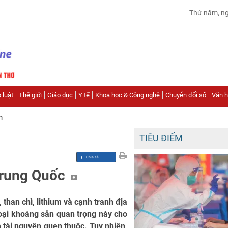
Thứ năm, n
 luật
Thế giới
Giáo dục
Y tế
Khoa học & Công nghệ
Chuyển đổi số
Văn hó
n
TIÊU ĐIỂM
 Trung Quốc
 than chì, lithium và cạnh tranh địa
oại khoáng sản quan trọng này cho
tài nguyên quen thuộc. Tuy nhiên,