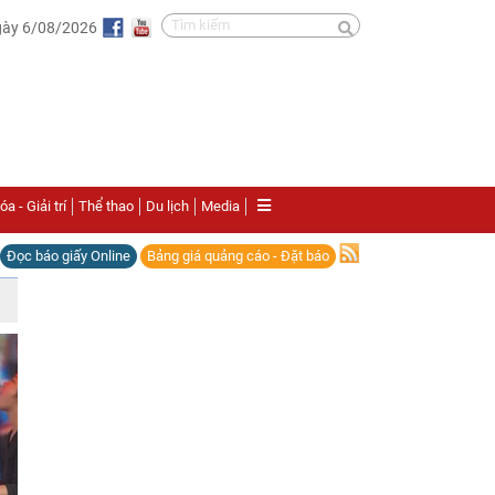
gày 6/08/2026
a - Giải trí
Thể thao
Du lịch
Media
Đọc báo giấy Online
Bảng giá quảng cáo - Đặt báo