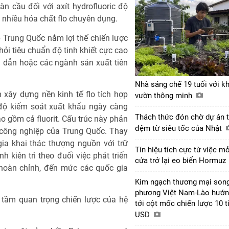
àn cầu đối với axít hydrofluoric độ
và nhiều hóa chất flo chuyên dụng.
p Trung Quốc nắm lợi thế chiến lược
ỏi tiêu chuẩn độ tinh khiết cực cao
 dẫn hoặc các ngành sản xuất tiên
Nhà sáng chế 19 tuổi với k
xây dựng nền kinh tế flo tích hợp
vườn thông minh
 độ kiểm soát xuất khẩu ngày càng
Thách thức đón chờ dự án 
ao gồm cả fluorit. Cấu trúc này phản
đệm từ siêu tốc của Nhật
 công nghiệp của Trung Quốc. Thay
gia khai thác thượng nguồn với trữ
Tín hiệu tích cực từ việc m
 kiên trì theo đuổi việc phát triển
cửa trở lại eo biển Hormuz
 hoàn chỉnh, đến mức các quốc gia
Kim ngạch thương mại son
phương Việt Nam-Lào hướ
 tầm quan trọng chiến lược của hệ
tới cột mốc chiến lược 10 t
USD