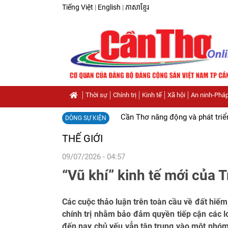
Tiếng Việt
|
English
|
ភាសាខ្មែរ
Thời sự
Chính trị
Kinh tế
Xã hội
An ninh-Pháp
Cần Thơ năng động và phát triể
DÒNG SỰ KIỆN
THẾ GIỚI
09/07/2026 - 04:57
“Vũ khí” kinh tế mới của
Các cuộc thảo luận trên toàn cầu về đất hiếm,
chính trị nhằm bảo đảm quyền tiếp cận các l
đến nay chủ yếu vẫn tập trung vào một nhóm 