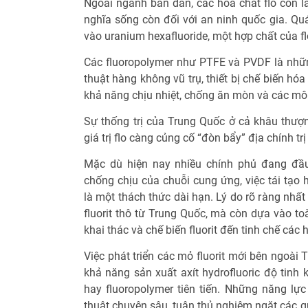
Ngoài ngành bán dẫn, các hóa chất flo còn là
nghĩa sống còn đối với an ninh quốc gia. Qu
vào uranium hexafluoride, một hợp chất của fl
Các fluoropolymer như PTFE và PVDF là những
thuật hàng không vũ trụ, thiết bị chế biến hóa
khả năng chịu nhiệt, chống ăn mòn và các môi
Sự thống trị của Trung Quốc ở cả khâu thượ
giá trị flo càng củng cố “đòn bẩy” địa chính t
Mặc dù hiện nay nhiều chính phủ đang đầ
chống chịu của chuỗi cung ứng, việc tái tạo 
là một thách thức dài hạn. Lý do rõ ràng nhất
fluorit thô từ Trung Quốc, mà còn dựa vào toà
khai thác và chế biến fluorit đến tinh chế các 
Việc phát triển các mỏ fluorit mới bên ngoài
khả năng sản xuất axít hydrofluoric độ tinh 
hay fluoropolymer tiên tiến. Những năng lực
thuật chuyên sâu, tuân thủ nghiêm ngặt các q