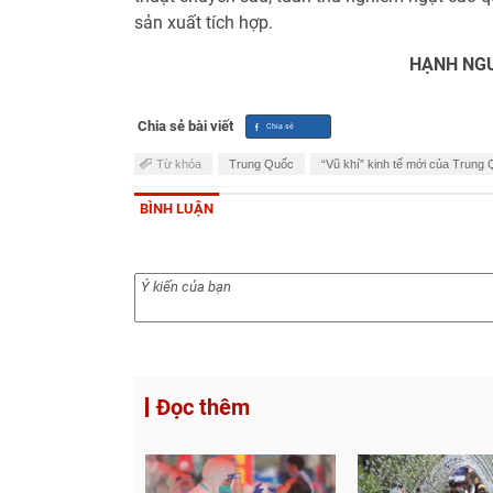
sản xuất tích hợp.
HẠNH NGUY
Chia sẻ bài viết
Từ khóa
Trung Quốc
“Vũ khí” kinh tế mới của Trung
BÌNH LUẬN
Đọc thêm