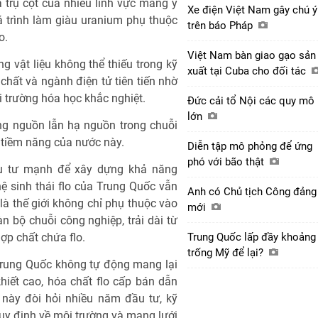
 trụ cột của nhiều lĩnh vực mang ý
Xe điện Việt Nam gây chú ý
á trình làm giàu uranium phụ thuộc
trên báo Pháp
o.
Việt Nam bàn giao gạo sản
 vật liệu không thể thiếu trong kỹ
xuất tại Cuba cho đối tác
 chất và ngành điện tử tiên tiến nhờ
 trường hóa học khắc nghiệt.
Đức cải tổ Nội các quy mô
lớn
ng nguồn lẫn hạ nguồn trong chuỗi
rị tiềm năng của nước này.
Diễn tập mô phỏng để ứng
phó với bão thật
u tư mạnh để xây dựng khả năng
hệ sinh thái flo của Trung Quốc vẫn
Anh có Chủ tịch Công đảng
 là thế giới không chỉ phụ thuộc vào
mới
n bộ chuỗi công nghiệp, trải dài từ
Trung Quốc lấp đầy khoảng
hợp chất chứa flo.
trống Mỹ để lại?
 Trung Quốc không tự động mang lại
khiết cao, hóa chất flo cấp bán dẫn
 này đòi hỏi nhiều năm đầu tư, kỹ
uy định về môi trường và mạng lưới