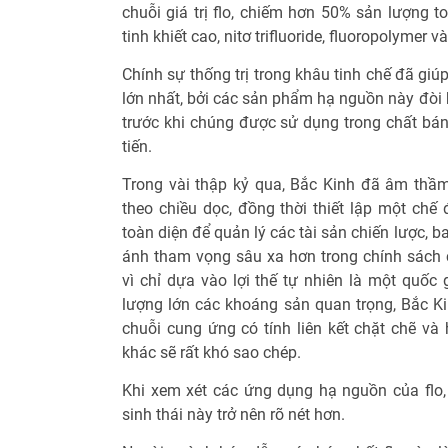
chuỗi giá trị flo, chiếm hơn 50% sản lượng to
tinh khiết cao, nitơ trifluoride, fluoropolymer 
Chính sự thống trị trong khâu tinh chế đã giú
lớn nhất, bởi các sản phẩm hạ nguồn này đòi h
trước khi chúng được sử dụng trong chất bán
tiến.
Trong vài thập kỷ qua, Bắc Kinh đã âm thầm 
theo chiều dọc, đồng thời thiết lập một chế
toàn diện để quản lý các tài sản chiến lược, b
ánh tham vọng sâu xa hơn trong chính sách
vì chỉ dựa vào lợi thế tự nhiên là một quốc 
lượng lớn các khoáng sản quan trọng, Bắc Kinh
chuỗi cung ứng có tính liên kết chặt chẽ và
khác sẽ rất khó sao chép.
Khi xem xét các ứng dụng hạ nguồn của flo,
sinh thái này trở nên rõ nét hơn.