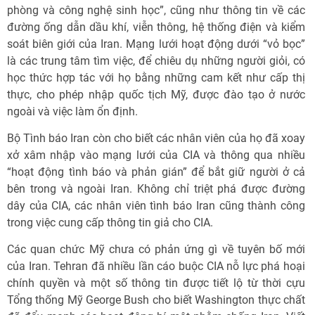
phòng và công nghệ sinh học”, cũng như thông tin về các
đường ống dẫn dầu khí, viễn thông, hệ thống điện và kiểm
soát biên giới của Iran. Mạng lưới hoạt động dưới “vỏ bọc”
là các trung tâm tìm việc, để chiêu dụ những người giỏi, có
học thức hợp tác với họ bằng những cam kết như cấp thị
thực, cho phép nhập quốc tịch Mỹ, được đào tạo ở nước
ngoài và việc làm ổn định.
Bộ Tình báo Iran còn cho biết các nhân viên của họ đã xoay
xở xâm nhập vào mạng lưới của CIA và thông qua nhiều
“hoạt động tình báo và phản gián” để bắt giữ người ở cả
bên trong và ngoài Iran. Không chỉ triệt phá được đường
dây của CIA, các nhân viên tình báo Iran cũng thành công
trong việc cung cấp thông tin giả cho CIA.
Các quan chức Mỹ chưa có phản ứng gì về tuyên bố mới
của Iran. Tehran đã nhiều lần cáo buộc CIA nỗ lực phá hoại
chính quyền và một số thông tin được tiết lộ từ thời cựu
Tổng thống Mỹ George Bush cho biết Washington thực chất