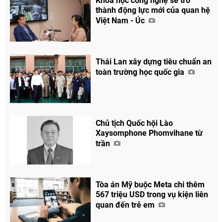
Khoa học công nghệ sẽ trở
thành động lực mới của quan hệ
Việt Nam - Úc
Thái Lan xây dựng tiêu chuẩn an
toàn trường học quốc gia
Chủ tịch Quốc hội Lào
Xaysomphone Phomvihane từ
trần
Tòa án Mỹ buộc Meta chi thêm
567 triệu USD trong vụ kiện liên
quan đến trẻ em