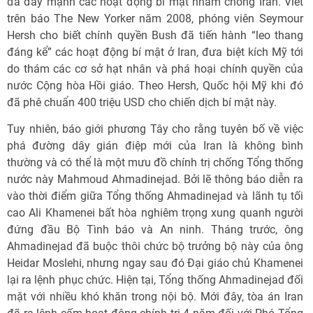
đã đẩy mạnh các hoạt động bí mật nhằm chống Iran. Viết
trên báo The New Yorker năm 2008, phóng viên Seymour
Hersh cho biết chính quyền Bush đã tiến hành “leo thang
đáng kể” các hoạt động bí mật ở Iran, đưa biệt kích Mỹ tới
do thám các cơ sở hạt nhân và phá hoại chính quyền của
nước Cộng hòa Hồi giáo. Theo Hersh, Quốc hội Mỹ khi đó
đã phê chuẩn 400 triệu USD cho chiến dịch bí mật này.
Tuy nhiên, báo giới phương Tây cho rằng tuyên bố về việc
phá đường dây gián điệp mới của Iran là không bình
thường và có thể là một mưu đồ chính trị chống Tổng thống
nước này Mahmoud Ahmadinejad. Bởi lẽ thông báo diễn ra
vào thời điểm giữa Tổng thống Ahmadinejad và lãnh tụ tối
cao Ali Khamenei bất hòa nghiêm trọng xung quanh người
đứng đầu Bộ Tình báo và An ninh. Tháng trước, ông
Ahmadinejad đã buộc thôi chức bộ trưởng bộ này của ông
Heidar Moslehi, nhưng ngay sau đó Đại giáo chủ Khamenei
lại ra lệnh phục chức. Hiện tại, Tổng thống Ahmadinejad đối
mặt với nhiều khó khăn trong nội bộ. Mới đây, tòa án Iran