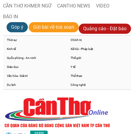
CẦN THƠ KHMER NGỮ
CANTHO NEWS
VIDEO
BÁO IN
Góp ý
Gửi bài về toà soạn
Quảng cáo - Đặt báo
Thời sự
Chính trị
Kinh tế
Xã hội - Pháp luật
Quốc phòng - An ninh
Thế giới
Giáo dục
Y tế
Văn hóa - Giải trí
Thể thao
Du lịch
Công nghệ