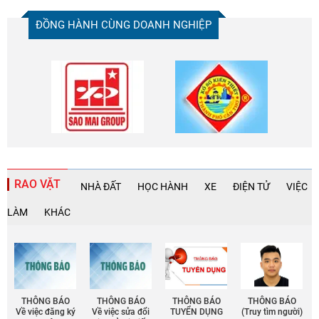
ĐỒNG HÀNH CÙNG DOANH NGHIỆP
RAO VẶT
NHÀ ĐẤT
HỌC HÀNH
XE
ĐIỆN TỬ
VIỆC
LÀM
KHÁC
THÔNG BÁO
THÔNG BÁO
THÔNG BÁO
THÔNG BÁO
Về việc đăng ký
Về việc sửa đổi
TUYỂN DỤNG
(Truy tìm người)