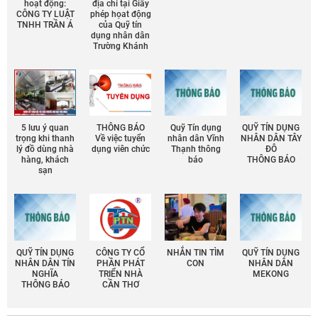
hoạt động:
địa chỉ tại Giấy
CÔNG TY LUẬT
phép họat động
TNHH TRẦN Á
của Quỹ tín
dụng nhân dân
Trường Khánh
5 lưu ý quan
THÔNG BÁO
Quỹ Tín dụng
QUỸ TÍN DỤNG
trọng khi thanh
Về việc tuyển
nhân dân Vĩnh
NHÂN DÂN TÂY
lý đồ dùng nhà
dụng viên chức
Thạnh thông
ĐÔ
hàng, khách
báo
THÔNG BÁO
sạn
QUỸ TÍN DỤNG
CÔNG TY CỔ
NHẮN TIN TÌM
QUỸ TÍN DỤNG
NHÂN DÂN TÍN
PHẦN PHÁT
CON
NHÂN DÂN
NGHĨA
TRIỂN NHÀ
MEKONG
THÔNG BÁO
CẦN THƠ