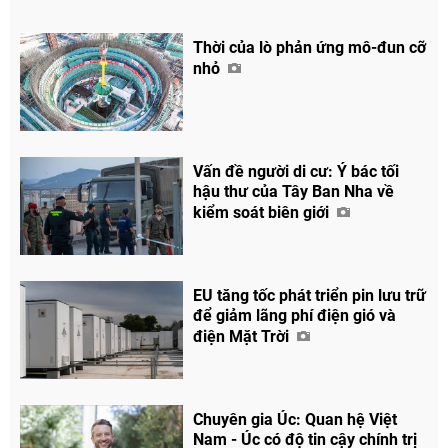
Thời của lò phản ứng mô-đun cỡ
nhỏ
Vấn đề người di cư: Ý bác tối
hậu thư của Tây Ban Nha về
kiểm soát biên giới
EU tăng tốc phát triển pin lưu trữ
để giảm lãng phí điện gió và
Chia sẻ
điện Mặt Trời
Facebook
Chuyên gia Úc: Quan hệ Việt
Nam - Úc có độ tin cậy chính trị