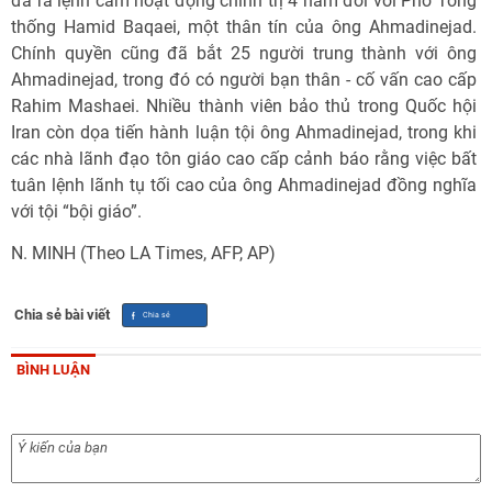
đã ra lệnh cấm hoạt động chính trị 4 năm đối với Phó Tổng
thống Hamid Baqaei, một thân tín của ông Ahmadinejad.
Chính quyền cũng đã bắt 25 người trung thành với ông
Ahmadinejad, trong đó có người bạn thân - cố vấn cao cấp
Rahim Mashaei. Nhiều thành viên bảo thủ trong Quốc hội
Iran còn dọa tiến hành luận tội ông Ahmadinejad, trong khi
các nhà lãnh đạo tôn giáo cao cấp cảnh báo rằng việc bất
tuân lệnh lãnh tụ tối cao của ông Ahmadinejad đồng nghĩa
với tội “bội giáo”.
N. MINH (Theo LA Times, AFP, AP)
Chia sẻ bài viết
BÌNH LUẬN