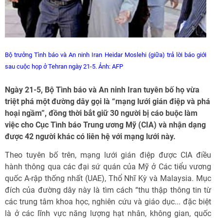
Bộ trưởng Tình báo và An ninh Iran Heidar Moslehi (giữa) trả lời báo giới
sau cuộc họp ở Tehran ngày 21-5. Ảnh: AFP
Ngày 21-5, Bộ Tình báo và An ninh Iran tuyên bố họ vừa
triệt phá một đường dây gọi là “mạng lưới gián điệp và phá
hoại ngầm”, đồng thời bắt giữ 30 người bị cáo buộc làm
việc cho Cục Tình báo Trung ương Mỹ (CIA) và nhận dạng
được 42 người khác có liên hệ với mạng lưới này.
Theo tuyên bố trên, mạng lưới gián điệp được CIA điều
hành thông qua các đại sứ quán của Mỹ ở Các tiểu vương
quốc A-rập thống nhất (UAE), Thổ Nhĩ Kỳ và Malaysia. Mục
đích của đường dây này là tìm cách “thu thập thông tin từ
các trung tâm khoa học, nghiên cứu và giáo dục... đặc biệt
là ở các lĩnh vực năng lượng hạt nhân, không gian, quốc