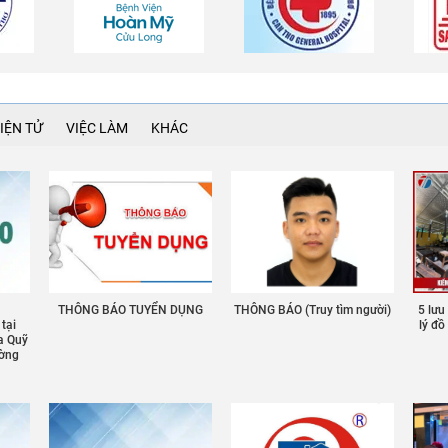
IỆN TỬ
VIỆC LÀM
KHÁC
THÔNG BÁO TUYỂN DỤNG
THÔNG BÁO (Truy tìm người)
5 lưu
 tại
lý đ
a Quỹ
ường