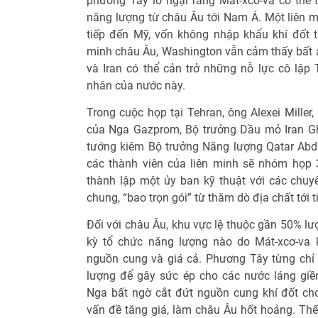
phương Tây lo ngại rằng Mát-xcơ-va có thể t
năng lượng từ châu Âu tới Nam Á. Một liên 
tiếp đến Mỹ, vốn không nhập khẩu khí đốt
minh châu Âu, Washington vẫn cảm thấy bất a
và Iran có thể cản trở những nỗ lực cô lậ
nhân của nước này.
Trong cuộc họp tại Tehran, ông Alexei Miller,
của Nga Gazprom, Bộ trưởng Dầu mỏ Iran G
tướng kiêm Bộ trưởng Năng lượng Qatar Abdul
các thành viên của liên minh sẽ nhóm họp
thành lập một ủy ban kỹ thuật với các chuyê
chung, “bao trọn gói” từ thăm dò địa chất tới ti
Đối với châu Âu, khu vực lệ thuộc gần 50% lư
kỳ tổ chức năng lượng nào do Mát-xcơ-va 
nguồn cung và giá cả. Phương Tây từng chỉ
lượng để gây sức ép cho các nước láng gi
Nga bất ngờ cắt đứt nguồn cung khí đốt ch
vấn đề tăng giá, làm châu Âu hốt hoảng. Thế