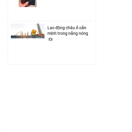
ỉ
Lao động châu Á oằn
mình trong nắng nóng