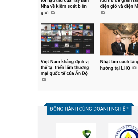
tối hậu thư của Tây Ban
lưu trữ để giảm lã
Nha về kiểm soát biên
điện gió và điện 
giới
Việt Nam khẳng định vị
Nhật tìm cách tăn
thế tại triển lãm thương
hưởng tại LHQ
mại quốc tế của Ấn Độ
ĐỒNG HÀNH CÙNG DOANH NGHIỆP