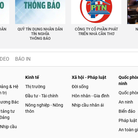
 DÂN
QUỸ TÍN DỤNG NHÂN DÂN
CÔNG TY CỔ PHẦN PHÁT
N
TÍN NGHĨA
TRIỂN NHÀ CẦN THƠ
THÔNG BÁO
IDEO
BÁO IN
Kinh tế
Xã hội - Pháp luật
Quốc phòn
ninh
Đảng & Hệ
Thị trường
Đời sống
 trị
Quốc phò
Đầu tư - Tài chính
Hôn nhân - Gia đình
gương Bác
An ninh
Nông nghiệp - Nông
Nhịp cầu nhân ái
 tảng tư
thôn
Biển đảo
 Đảng
Pháp luật
 Nhịp cầu
An toàn g