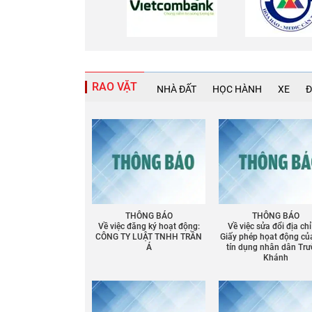
RAO VẶT
NHÀ ĐẤT
HỌC HÀNH
XE
Đ
THÔNG BÁO
THÔNG BÁO
Về việc đăng ký hoạt động:
Về việc sửa đổi địa chỉ
CÔNG TY LUẬT TNHH TRẦN
Giấy phép họat động củ
Chia sẻ
Á
tín dụng nhân dân Tr
Khánh
Facebook