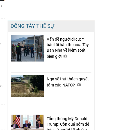
a,
Chia sẻ
n
ĐÔNG TÂY THẾ SỰ
Facebook
Vấn đề người di cư: Ý
n
bác tối hậu thư của Tây
Ban Nha về kiểm soát
biên giới
Nga sẽ thử thách quyết
-
tâm của NATO?
ưa
g
Tổng thống Mỹ Donald
Trump: Còn quá sớm để
bàn về người kế nhiệm