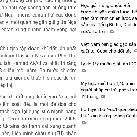
ăng cường chi phối các thị trường
Học giả Trung Quốc: Bốn
minh như vậy không ảnh hưởng trực
bước chuyển chiến lược thể
 từ Nga, nhưng cũng như các đồng
hiện tầm nhìn chiến lược s
n vì mối quan hệ gần gũi giữa Nga
sắc của Tổng Bí thư, Chủ tị
p Tehran xung quanh tham vọng hạt
nước Tô Lâm
Việt Nam bàn giao gạo sản
 Chủ tịch tập đoàn khí đốt lớn nhất
xuất tại Cuba cho đối tác
hoham Hossein Nozari và Phó Thủ
lah Hamad Al-Attiya nhất trí rằng
Lý do Mỹ muốn giải tán IC
 3-4 lần mỗi năm. Ba nước sẽ sớm
n gia giỏi để thực hiện các dự án
Mỹ trục xuất hơn 1,46 triệu
ếp thị.
người nhập cư trái phép tro
ợng khí đốt nhập khẩu vào Nga, bất
12 tháng
kiểm soát đều là mối đe dọa cho
EU tuyên bố "vượt qua phép
 trích Nga lợi dụng sức mạnh năng
thử" sau khủng hoảng Ceut
ềng. Còn nhớ mùa đông năm 2006,
o Ukraina do tranh cãi xung quanh
 nên, Liên minh châu Âu (EU) phản