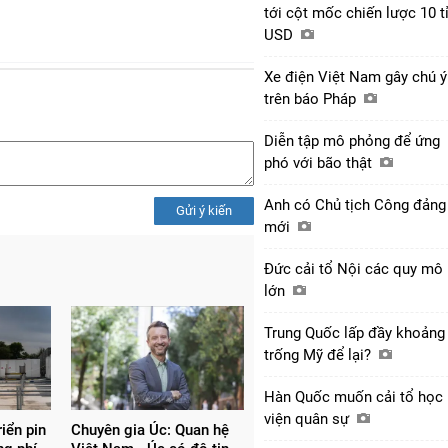
tới cột mốc chiến lược 10 t
USD
Xe điện Việt Nam gây chú ý
trên báo Pháp
Diễn tập mô phỏng để ứng
phó với bão thật
Anh có Chủ tịch Công đảng
Gửi ý kiến
mới
Đức cải tổ Nội các quy mô
lớn
Trung Quốc lấp đầy khoảng
trống Mỹ để lại?
Hàn Quốc muốn cải tổ học
viện quân sự
riển pin
Chuyên gia Úc: Quan hệ