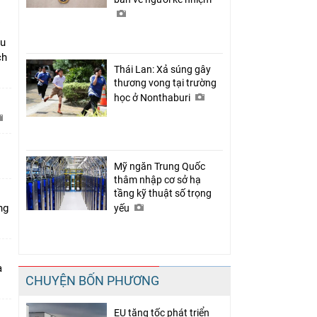
âu
ch
Thái Lan: Xả súng gây
thương vong tại trường
học ở Nonthaburi
C
Mỹ ngăn Trung Quốc
thâm nhập cơ sở hạ
tầng kỹ thuật số trọng
ng
yếu
a
CHUYỆN BỐN PHƯƠNG
EU tăng tốc phát triển