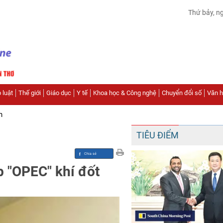
Thứ bảy, n
 luật
Thế giới
Giáo dục
Y tế
Khoa học & Công nghệ
Chuyển đổi số
Văn hó
n
TIÊU ĐIỂM
p "OPEC" khí đốt