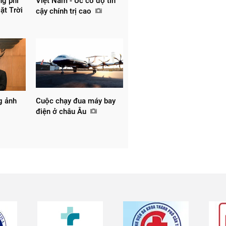
ng phí
Việt Nam - Úc có độ tin
Mặt Trời
cậy chính trị cao
g ảnh
Cuộc chạy đua máy bay
điện ở châu Âu