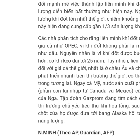
đối mạnh mẽ việc thành lập liên minh khí đố
lượng diễn biến bất thường như hiện nay. Ng
lượng khí đốt lớn nhất thế giới, chiếm khoảng
này hiện đang cung cấp gần 1/3 sản lượng khí 
Các nhà phân tích cho rằng liên minh khí đốt
giá cả như OPEC, vì khí đốt không phải là
như dầu. Nguyên nhân là vì khí đốt được b
hơn, có khi kéo dài tới 25 năm. Tuy nhiên, liê
đối với giá cả thế giới, nhất là ở châu Âu và
phát triển nhanh trên thị trường thế giới, có
trong tương lai. Ngay cả Mỹ, nước sản xuất p
(phần còn lại nhập từ Canada và Mexico) cũn
của Nga. Tập đoàn Gazprom đang tìm cách 
thị trường chủ yếu tiêu thụ khí hóa lỏng, sa
chốt của họ được đưa tới bang Alaska hồi tu
năng lượng.
N.MINH (Theo AP, Guardian, AFP)