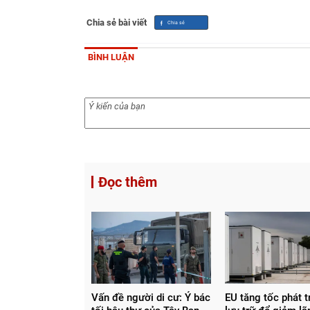
Chia sẻ bài viết
BÌNH LUẬN
Đọc thêm
Vấn đề người di cư: Ý bác
EU tăng tốc phát t