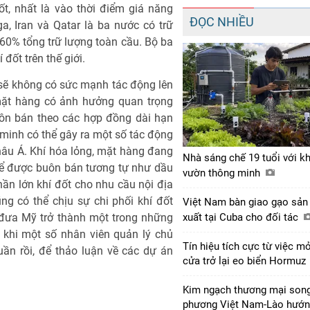
t, nhất là vào thời điểm giá năng
ĐỌC NHIỀU
a, Iran và Qatar là ba nước có trữ
 60% tổng trữ lượng toàn cầu. Bộ ba
đốt trên thế giới.
 sẽ không có sức mạnh tác động lên
 mặt hàng có ảnh hưởng quan trọng
uôn bán theo các hợp đồng dài hạn
n minh có thể gây ra một số tác động
 châu Á. Khí hóa lỏng, mặt hàng đang
Nhà sáng chế 19 tuổi với k
 thể được buôn bán tương tự như dầu
vườn thông minh
hần lớn khí đốt cho nhu cầu nội địa
g có thể chịu sự chi phối khí đốt
Việt Nam bàn giao gạo sản
đưa Mỹ trở thành một trong những
xuất tại Cuba cho đối tác
u khi một số nhân viên quản lý chủ
Tín hiệu tích cực từ việc m
ần rồi, để thảo luận về các dự án
cửa trở lại eo biển Hormuz
Kim ngạch thương mại son
phương Việt Nam-Lào hướ