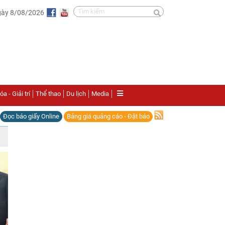
gày 8/08/2026
a - Giải trí
Thể thao
Du lịch
Media
Đọc báo giấy Online
Bảng giá quảng cáo - Đặt báo