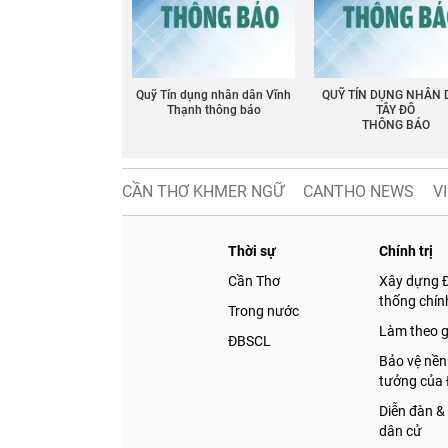
Quỹ Tín dụng nhân dân Vĩnh
QUỸ TÍN DỤNG NHÂN
Thạnh thông báo
TÂY ĐÔ
THÔNG BÁO
CẦN THƠ KHMER NGỮ
CANTHO NEWS
V
Thời sự
Chính trị
Cần Thơ
Xây dựng 
thống chính
Trong nước
Làm theo 
ĐBSCL
Bảo vệ nền
tưởng của
Diễn đàn &
dân cử