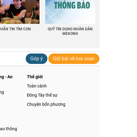
HẮN TIN TÌM CON
QUỸ TÍN DỤNG NHÂN DÂN
MEKONG
Góp ý
Gửi bài về toà soạn
g - An
Thế giới
Toàn cảnh
ng
Đông Tây thế sự
Chuyện bốn phương
iao thông