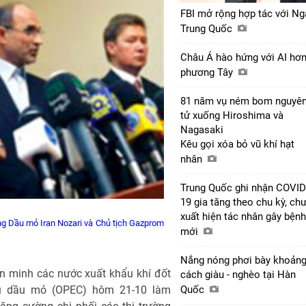
FBI mở rộng hợp tác với Ng
Trung Quốc
Châu Á hào hứng với AI hơ
phương Tây
81 năm vụ ném bom nguyê
tử xuống Hiroshima và
Nagasaki
Kêu gọi xóa bỏ vũ khí hạt
nhân
Trung Quốc ghi nhận COVID
19 gia tăng theo chu kỳ, ch
xuất hiện tác nhân gây bệnh
ởng Dầu mỏ Iran Nozari và Chủ tịch Gazprom
mới
Nắng nóng phơi bày khoản
iên minh các nước xuất khẩu khí đốt
cách giàu - nghèo tại Hàn
ẩu dầu mỏ (OPEC) hôm 21-10 làm
Quốc