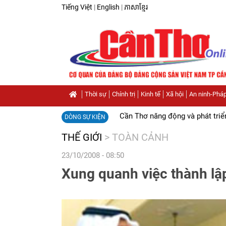
Tiếng Việt
|
English
|
ភាសាខ្មែរ
Thời sự
Chính trị
Kinh tế
Xã hội
An ninh-Pháp
Cần Thơ năng động và phát triể
DÒNG SỰ KIỆN
THẾ GIỚI
>
TOÀN CẢNH
23/10/2008 - 08:50
Xung quanh việc thành lậ