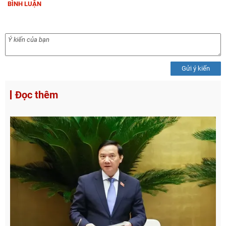
BÌNH LUẬN
Gửi ý kiến
Đọc thêm