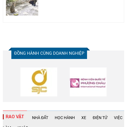
ĐỒNG HÀNH CÙNG DOANH NGHIỆP
RAO VẶT
NHÀ ĐẤT
HỌC HÀNH
XE
ĐIỆN TỬ
VIỆC