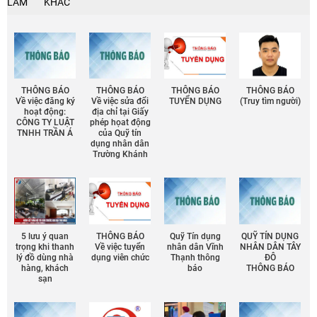
LÀM
KHÁC
THÔNG BÁO
THÔNG BÁO
THÔNG BÁO
THÔNG BÁO
Về việc đăng ký
Về việc sửa đổi
TUYỂN DỤNG
(Truy tìm người)
hoạt động:
địa chỉ tại Giấy
CÔNG TY LUẬT
phép họat động
TNHH TRẦN Á
của Quỹ tín
dụng nhân dân
Trường Khánh
5 lưu ý quan
THÔNG BÁO
Quỹ Tín dụng
QUỸ TÍN DỤNG
trọng khi thanh
Về việc tuyển
nhân dân Vĩnh
NHÂN DÂN TÂY
lý đồ dùng nhà
dụng viên chức
Thạnh thông
ĐÔ
hàng, khách
báo
THÔNG BÁO
sạn