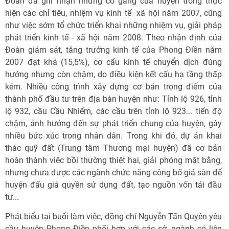
Đoàn đã ghi nhận những cố gắng của huyện trong thực
hiện các chỉ tiêu, nhiệm vụ kinh tế  xã hội năm 2007, cũng
như việc sớm tổ chức triển khai những nhiệm vụ, giải pháp
phát triển kinh tế - xã hội năm 2008. Theo nhận định của
Đoàn giám sát, tăng trưởng kinh tế của Phong Điền năm
2007 đạt khá (15,5%), cơ cấu kinh tế chuyển dịch đúng
hướng nhưng còn chậm, do điều kiện kết cấu hạ tầng thấp
kém. Nhiều công trình xây dựng cơ bản trọng điểm của
thành phố đầu tư trên địa bàn huyện như: Tỉnh lộ 926, tỉnh
lộ 932, cầu Cầu Nhiếm, các cầu trên tỉnh lộ 923... tiến độ
chậm, ảnh hưởng đến sự phát triển chung của huyện, gây
nhiều bức xúc trong nhân dân. Trong khi đó, dự án khai
thác quỹ đất (Trung tâm Thương mại huyện) đã cơ bản
hoàn thành việc bồi thường thiệt hại, giải phóng mặt bằng,
nhưng chưa được các ngành chức năng công bố giá sàn để
huyện đấu giá quyền sử dụng đất, tạo nguồn vốn tái đầu
tư...
Phát biểu tại buổi làm việc, đồng chí Nguyễn Tấn Quyên yêu
cầu huyện Phong Điền phối hợp với các sở, ngành có liên