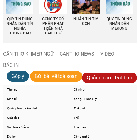
QUỸ TÍN DỤNG
CÔNG TY CỔ
NHẮN TIN TÌM
QUỸ TÍN DỤNG
NHÂN DÂN TÍN
PHẦN PHÁT
CON
NHÂN DÂN
NGHĨA
TRIỂN NHÀ
MEKONG
THÔNG BÁO
CẦN THƠ
CẦN THƠ KHMER NGỮ
CANTHO NEWS
VIDEO
BÁO IN
Góp ý
Gửi bài về toà soạn
Quảng cáo - Đặt báo
Thời sự
Chính trị
Kinh tế
Xã hội - Pháp luật
Quốc phòng - An ninh
Thế giới
Giáo dục
Y tế
Văn hóa - Giải trí
Thể thao
Du lịch
Công nghệ