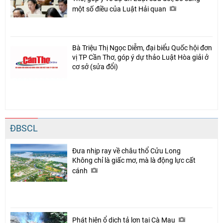
một số điều của Luật Hải quan
Bà Triệu Thị Ngọc Diễm, đại biểu Quốc hội đơn
vị TP Cần Thơ, góp ý dự thảo Luật Hòa giải ở
cơ sở (sửa đổi)
ĐBSCL
Đưa nhịp ray về châu thổ Cửu Long
Không chỉ là giấc mơ, mà là động lực cất
cánh
Phát hiện ổ dịch tả lợn tại Cà Mau