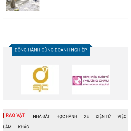
ĐỒNG HÀNH CÙNG DOANH NGHIỆP
RAO VẶT
NHÀ ĐẤT
HỌC HÀNH
XE
ĐIỆN TỬ
VIỆC
LÀM
KHÁC