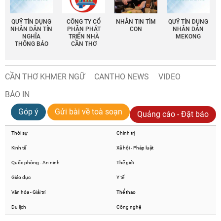
QUỸ TÍN DỤNG
CÔNG TY CỔ
NHẮN TIN TÌM
QUỸ TÍN DỤNG
NHÂN DÂN TÍN
PHẦN PHÁT
CON
NHÂN DÂN
NGHĨA
TRIỂN NHÀ
MEKONG
THÔNG BÁO
CẦN THƠ
CẦN THƠ KHMER NGỮ
CANTHO NEWS
VIDEO
BÁO IN
Góp ý
Gửi bài về toà soạn
Quảng cáo - Đặt báo
Thời sự
Chính trị
Kinh tế
Xã hội - Pháp luật
Quốc phòng - An ninh
Thế giới
Giáo dục
Y tế
Văn hóa - Giải trí
Thể thao
Du lịch
Công nghệ