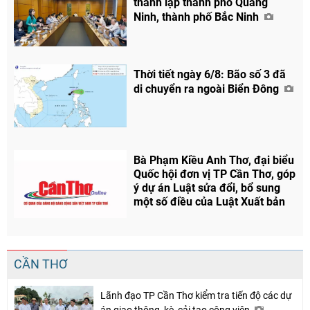
thành lập thành phố Quảng
Ninh, thành phố Bắc Ninh
Thời tiết ngày 6/8: Bão số 3 đã
di chuyển ra ngoài Biển Đông
Bà Phạm Kiều Anh Thơ, đại biểu
Quốc hội đơn vị TP Cần Thơ, góp
ý dự án Luật sửa đổi, bổ sung
một số điều của Luật Xuất bản
CẦN THƠ
Lãnh đạo TP Cần Thơ kiểm tra tiến độ các dự
án giao thông, kè, cải tạo công viên