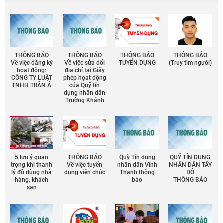
THÔNG BÁO
THÔNG BÁO
THÔNG BÁO
THÔNG BÁO
Về việc đăng ký
Về việc sửa đổi
TUYỂN DỤNG
(Truy tìm người)
hoạt động:
địa chỉ tại Giấy
CÔNG TY LUẬT
phép họat động
TNHH TRẦN Á
của Quỹ tín
dụng nhân dân
Trường Khánh
5 lưu ý quan
THÔNG BÁO
Quỹ Tín dụng
QUỸ TÍN DỤNG
trọng khi thanh
Về việc tuyển
nhân dân Vĩnh
NHÂN DÂN TÂY
lý đồ dùng nhà
dụng viên chức
Thạnh thông
ĐÔ
hàng, khách
báo
THÔNG BÁO
sạn