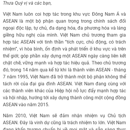
Thưa Quý vị và các bạn,
Việt Nam luôn coi hợp tác trong khu vực Đông Nam Á và
ASEAN là một bộ phận quan trọng trong chính sách đối
ngoại độc lập, tự chủ, đa dạng hóa, đa phương hóa và láng
giềng hữu nghị của mình. Việt Nam chủ trương tham gia
hợp tác ASEAN với tinh thần “tích cực, chủ động, có trách
nhiệm”, vì hòa bình, ổn định và phát triển ở khu vực và trên
thế giới; góp phần xây dựng một ASEAN ngày càng liên kết
chặt chẽ, vững mạnh và hợp tác hiệu quả. Theo chủ trương
đó, trong 14 năm qua kể từ khi là thành viên ASEAN - tháng
7 năm 1995, Việt Nam đã trở thành một bộ phận không thể
tách rời của đại gia đình ASEAN. Việt Nam đang cùng với
các thành viên khác của Hiệp hội nỗ lực đẩy mạnh hợp tác
và hội nhập, hướng tới xây dựng thành công một cộng đồng
ASEAN vào năm 2015.
Năm 2010, Việt Nam sẽ đảm nhận nhiệm vụ Chủ tịch
ASEAN. Đây là vinh dự cũng là trách nhiệm to lớn. Việt Nam
đang khẩn trương chuẩn bị về mọi mặt và sẵn sàng thực