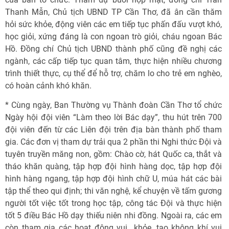
Thanh Mẫn, Chủ tịch UBND TP Cần Thơ, đã ân cần thăm
hỏi sức khỏe, động viên các em tiếp tục phấn đấu vượt khó,
học giỏi, xứng đáng là con ngoan trò giỏi, cháu ngoan Bác
Hồ. Đồng chí Chủ tịch UBND thành phố cũng đề nghị các
ngành, các cấp tiếp tục quan tâm, thực hiện nhiều chương
trình thiết thực, cụ thể để hỗ trợ, chăm lo cho trẻ em nghèo,
có hoàn cảnh khó khăn.
* Cùng ngày, Ban Thường vụ Thành đoàn Cần Thơ tổ chức
Ngày hội đội viên “Làm theo lời Bác dạy”, thu hút trên 700
đội viên đến từ các Liên đội trên địa bàn thành phố tham
gia. Các đơn vị tham dự trải qua 2 phần thi Nghi thức Đội và
tuyên truyền măng non, gồm: Chào cờ, hát Quốc ca, thắt và
tháo khăn quàng, tập hợp đội hình hàng dọc, tập hợp đội
hình hàng ngang, tập hợp đội hình chữ U, múa hát các bài
tập thể theo qui định; thi văn nghệ, kể chuyện về tấm gương
người tốt việc tốt trong học tập, công tác Đội và thực hiện
tốt 5 điều Bác Hồ dạy thiếu niên nhi đồng. Ngoài ra, các em
còn tham gia các hoạt động vui  khỏe, tạo không khí vui