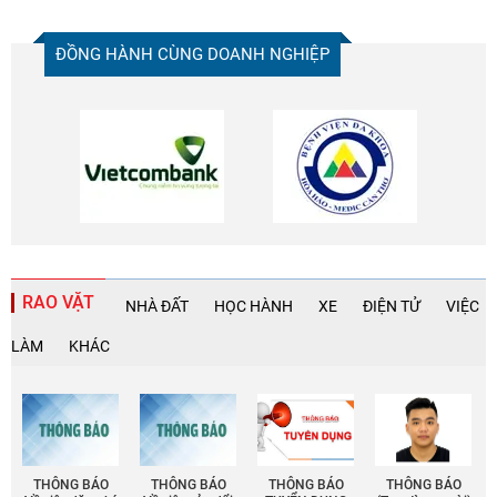
ĐỒNG HÀNH CÙNG DOANH NGHIỆP
RAO VẶT
NHÀ ĐẤT
HỌC HÀNH
XE
ĐIỆN TỬ
VIỆC
LÀM
KHÁC
THÔNG BÁO
THÔNG BÁO
THÔNG BÁO
THÔNG BÁO