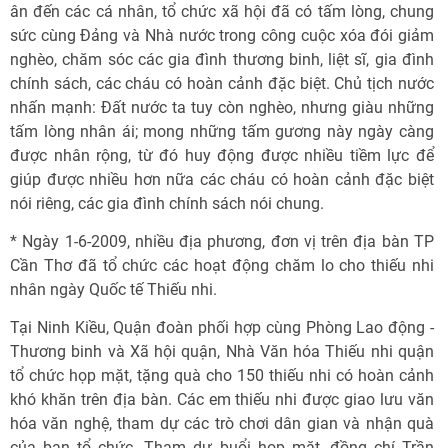
ân đến các cá nhân, tổ chức xã hội đã có tấm lòng, chung
sức cùng Đảng và Nhà nước trong công cuộc xóa đói giảm
nghèo, chăm sóc các gia đình thương binh, liệt sĩ, gia đình
chính sách, các cháu có hoàn cảnh đặc biệt. Chủ tịch nước
nhấn mạnh: Đất nước ta tuy còn nghèo, nhưng giàu những
tấm lòng nhân ái; mong những tấm gương này ngày càng
được nhân rộng, từ đó huy động được nhiều tiềm lực để
giúp được nhiều hơn nữa các cháu có hoàn cảnh đặc biệt
nói riêng, các gia đình chính sách nói chung.
* Ngày 1-6-2009, nhiều địa phương, đơn vị trên địa bàn TP
Cần Thơ đã tổ chức các hoạt động chăm lo cho thiếu nhi
nhân ngày Quốc tế Thiếu nhi.
Tại Ninh Kiều, Quận đoàn phối hợp cùng Phòng Lao động -
Thương binh và Xã hội quận, Nhà Văn hóa Thiếu nhi quận
tổ chức họp mặt, tặng quà cho 150 thiếu nhi có hoàn cảnh
khó khăn trên địa bàn. Các em thiếu nhi được giao lưu văn
hóa văn nghệ, tham dự các trò chơi dân gian và nhận quà
của ban tổ chức. Tham dự buổi họp mặt, đồng chí Trần