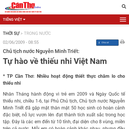
TIẾNG VIỆT
THỜI SỰ
>
TRONG NƯỚC
02/06/2009 - 08:55
Chủ tịch nước Nguyễn Minh Triết:
Tự hào về thiếu nhi Việt Nam
* TP Cần Thơ: Nhiều hoạt động thiết thực chăm lo cho
thiếu nhi
Nhân Tháng hành động vì trẻ em 2009 và Ngày Quốc tế
thiếu nhi, chiều 1-6, tại Phủ Chủ tịch, Chủ tịch nước Nguyễn
Minh Triết đã gặp mặt thân mật 50 học sinh có hoàn cảnh
đặc biệt, nỗ lực vươn lên đạt thành tích xuất sắc trong học
tập. Đây là các em đến từ 10 tỉnh, đại diện cho 8 vùng, miền
trên cả nước. Mỗi em có hoàn cảnh khác nhau, nhưng đều