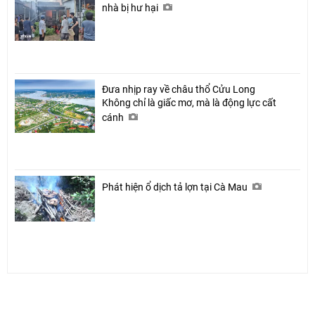
nhà bị hư hại
Đưa nhịp ray về châu thổ Cửu Long
Không chỉ là giấc mơ, mà là động lực cất
cánh
Phát hiện ổ dịch tả lợn tại Cà Mau