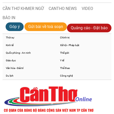
CẦN THƠ KHMER NGỮ
CANTHO NEWS
VIDEO
BÁO IN
Góp ý
Gửi bài về toà soạn
Quảng cáo - Đặt báo
Thời sự
Chính trị
Kinh tế
Xã hội - Pháp luật
Quốc phòng - An ninh
Thế giới
Giáo dục
Y tế
Văn hóa - Giải trí
Thể thao
Du lịch
Công nghệ