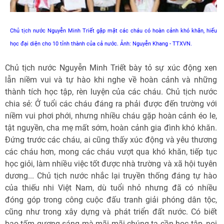
Chủ tịch nước Nguyễn Minh Triết gặp mặt các cháu có hoàn cảnh khó khăn, hiếu
học đại diện cho 10 tỉnh thành của cả nước. Ảnh: Nguyễn Khang - TTXVN.
Chủ tịch nước Nguyễn Minh Triết bày tỏ sự xúc động xen
lẫn niềm vui và tự hào khi nghe về hoàn cảnh và những
thành tích học tập, rèn luyện của các cháu. Chủ tịch nước
chia sẻ: Ở tuổi các cháu đáng ra phải được đến trường với
niềm vui phơi phới, nhưng nhiều cháu gặp hoàn cảnh éo le,
tật nguyền, cha mẹ mất sớm, hoàn cảnh gia đình khó khăn.
Đứng trước các cháu, ai cũng thấy xúc động và yêu thương
các cháu hơn, mong các cháu vượt qua khó khăn, tiếp tục
học giỏi, làm nhiều việc tốt được nhà trường và xã hội tuyên
dương... Chủ tịch nước nhắc lại truyền thống đáng tự hào
của thiếu nhi Việt Nam, dù tuổi nhỏ nhưng đã có nhiều
đóng góp trong công cuộc đấu tranh giải phóng dân tộc,
cũng như trong xây dựng và phát triển đất nước. Có biết
bao tấm gương sáng mà mãi mãi chúng ta cần học tập, noi