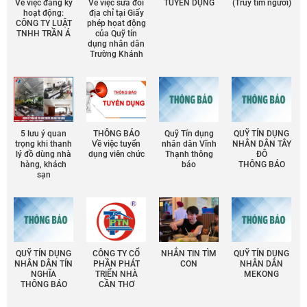
Về việc đăng ký
Về việc sửa đổi
TUYỂN DỤNG
(Truy tìm người)
hoạt động:
địa chỉ tại Giấy
CÔNG TY LUẬT
phép họat động
TNHH TRẦN Á
của Quỹ tín
dụng nhân dân
Trường Khánh
5 lưu ý quan
THÔNG BÁO
Quỹ Tín dụng
QUỸ TÍN DỤNG
trọng khi thanh
Về việc tuyển
nhân dân Vĩnh
NHÂN DÂN TÂY
lý đồ dùng nhà
dụng viên chức
Thạnh thông
ĐÔ
hàng, khách
báo
THÔNG BÁO
sạn
QUỸ TÍN DỤNG
CÔNG TY CỔ
NHẮN TIN TÌM
QUỸ TÍN DỤNG
NHÂN DÂN TÍN
PHẦN PHÁT
CON
NHÂN DÂN
NGHĨA
TRIỂN NHÀ
MEKONG
THÔNG BÁO
CẦN THƠ