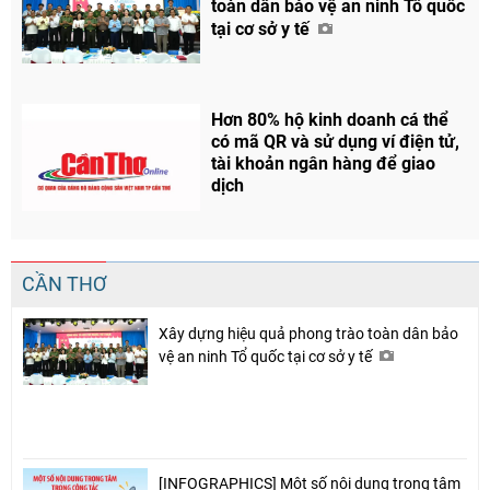
toàn dân bảo vệ an ninh Tổ quốc
tại cơ sở y tế
Hơn 80% hộ kinh doanh cá thể
có mã QR và sử dụng ví điện tử,
tài khoản ngân hàng để giao
dịch
CẦN THƠ
Xây dựng hiệu quả phong trào toàn dân bảo
vệ an ninh Tổ quốc tại cơ sở y tế
Chia sẻ
[INFOGRAPHICS] Một số nội dung trọng tâm