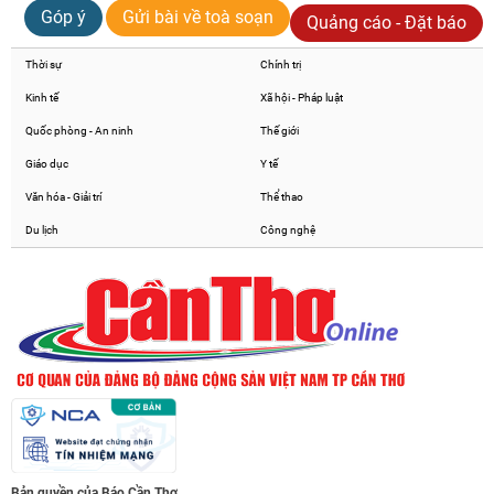
Góp ý
Gửi bài về toà soạn
Quảng cáo - Đặt báo
Thời sự
Chính trị
Kinh tế
Xã hội - Pháp luật
Quốc phòng - An ninh
Thế giới
Giáo dục
Y tế
Văn hóa - Giải trí
Thể thao
Du lịch
Công nghệ
Bản quyền của Báo Cần Thơ