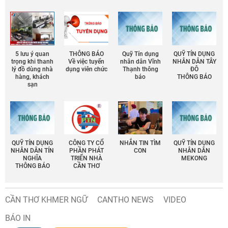
5 lưu ý quan
THÔNG BÁO
Quỹ Tín dụng
QUỸ TÍN DỤNG
trọng khi thanh
Về việc tuyển
nhân dân Vĩnh
NHÂN DÂN TÂY
lý đồ dùng nhà
dụng viên chức
Thạnh thông
ĐÔ
hàng, khách
báo
THÔNG BÁO
sạn
QUỸ TÍN DỤNG
CÔNG TY CỔ
NHẮN TIN TÌM
QUỸ TÍN DỤNG
NHÂN DÂN TÍN
PHẦN PHÁT
CON
NHÂN DÂN
NGHĨA
TRIỂN NHÀ
MEKONG
THÔNG BÁO
CẦN THƠ
CẦN THƠ KHMER NGỮ
CANTHO NEWS
VIDEO
BÁO IN