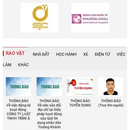
RAO VẶT
NHÀ ĐẤT
HỌC HÀNH
XE
ĐIỆN TỬ
VIỆC
LÀM
KHÁC
THÔNG BÁO
THÔNG BÁO
THÔNG BÁO
THÔNG BÁO
Về việc đăng ký
Về việc sửa đổi
TUYỂN DỤNG
(Truy tìm người)
hoạt động:
địa chỉ tại Giấy
CÔNG TY LUẬT
phép họat động
TNHH TRẦN Á
của Quỹ tín
dụng nhân dân
Trường Khánh