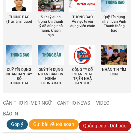
THÔNG BÁO
5 lưu ý quan
THÔNG BÁO
Quỹ Tín dụng
(Truy tìm người)
trọng khi thanh
Về việc tuyển
nhân dân Vĩnh
lý đồ dùng nhà
dụng viên chức
Thạnh thông
hàng, khách
báo
sạn
QUỸ TÍN DỤNG
QUỸ TÍN DỤNG
CÔNG TY CỔ
NHẮN TIN TÌM
NHÂN DÂN TÂY
NHÂN DÂN TÍN
PHẦN PHÁT
CON
ĐÔ
NGHĨA
TRIỂN NHÀ
THÔNG BÁO
THÔNG BÁO
CẦN THƠ
CẦN THƠ KHMER NGỮ
CANTHO NEWS
VIDEO
BÁO IN
Góp ý
Gửi bài về toà soạn
Quảng cáo - Đặt báo