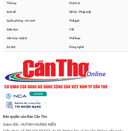
Thời sự
Chính trị
Kinh tế
Xã hội - Pháp luật
Quốc phòng - An ninh
Thế giới
Giáo dục
Y tế
Văn hóa - Giải trí
Thể thao
Du lịch
Công nghệ
Bản quyền của Báo Cần Thơ
Giám đốc: HUỲNH HOÀNG MẾN