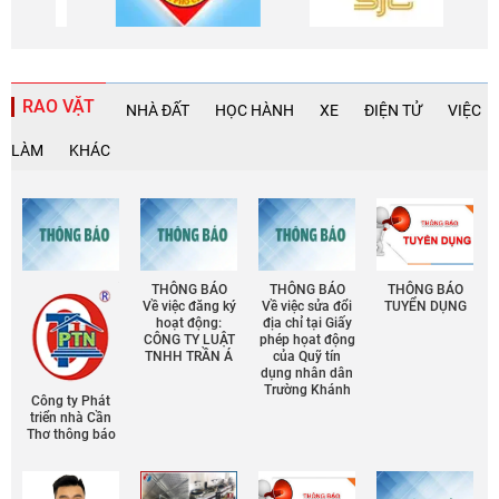
RAO VẶT
NHÀ ĐẤT
HỌC HÀNH
XE
ĐIỆN TỬ
VIỆC
LÀM
KHÁC
THÔNG BÁO
THÔNG BÁO
THÔNG BÁO
Về việc đăng ký
Về việc sửa đổi
TUYỂN DỤNG
hoạt động:
địa chỉ tại Giấy
CÔNG TY LUẬT
phép họat động
TNHH TRẦN Á
của Quỹ tín
dụng nhân dân
Trường Khánh
Công ty Phát
triển nhà Cần
Thơ thông báo