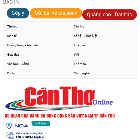
BÁO IN
Góp ý
Gửi bài về toà soạn
Quảng cáo - Đặt báo
Thời sự
Chính trị
Kinh tế
Xã hội - Pháp luật
Quốc phòng - An ninh
Thế giới
Giáo dục
Y tế
Văn hóa - Giải trí
Thể thao
Du lịch
Công nghệ