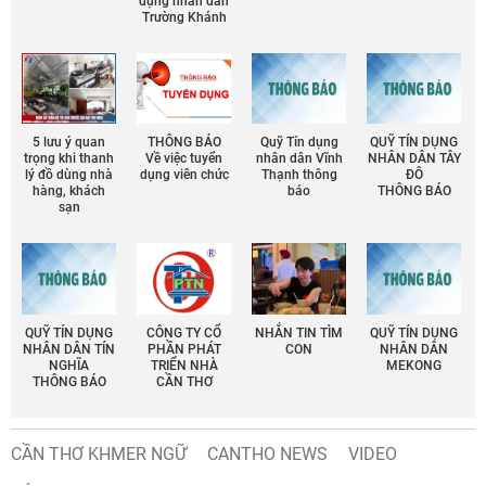
dụng nhân dân
Trường Khánh
5 lưu ý quan
THÔNG BÁO
Quỹ Tín dụng
QUỸ TÍN DỤNG
trọng khi thanh
Về việc tuyển
nhân dân Vĩnh
NHÂN DÂN TÂY
lý đồ dùng nhà
dụng viên chức
Thạnh thông
ĐÔ
hàng, khách
báo
THÔNG BÁO
sạn
QUỸ TÍN DỤNG
CÔNG TY CỔ
NHẮN TIN TÌM
QUỸ TÍN DỤNG
NHÂN DÂN TÍN
PHẦN PHÁT
CON
NHÂN DÂN
NGHĨA
TRIỂN NHÀ
MEKONG
THÔNG BÁO
CẦN THƠ
CẦN THƠ KHMER NGỮ
CANTHO NEWS
VIDEO