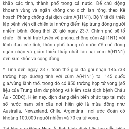
khắp các tỉnh, thành phố trong cả nước. Để chủ động
khoanh vùng và ngăn không cho dịch lan rộng, theo Kế
hoạch Phòng chống đại dịch cúm A(H1N1), Bộ Y tế đã thiết
lập bệnh viện dã chiến tại những điểm tập trung đông người
nhiễm bệnh; đồng thời 20 giờ ngày 23-7, Chính phủ sẽ tổ
chức Hội nghị trực tuyến về phòng, chống cúm A(H1N1) với
lãnh đạo các tỉnh, thành phố trong cả nước để chủ động
ngăn chặn và giảm thiểu thấp nhất tác hại cúm A(H1N1)
đến sức khỏe và cộng đồng.
* Tính đến ngày 23-7, toàn thế giới đã ghi nhận 146.738
trường hợp dương tính với cúm A(H1N1) tại 145 quốc
gia/vùng lãnh thổ, trong đó có 850 trường hợp tử vong (số
liệu của Trung tâm dự phòng và kiểm soát dịch bệnh Châu
Âu - ECDC). Hiện nay, dịch đang diễn biến phức tạp tại một
số nước nam bán cầu nơi hiện giờ là mùa đông như
Australia, Newzeland, Chile, Argentina  nơi ước đoán có
khoảng 100.000 người nhiễm và 70 ca tử vong.
Tại khu vực Đông Nam Á, tình hình dịch tiếp tục diễn biến