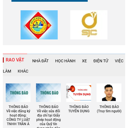
RAO VẶT
NHÀ ĐẤT
HỌC HÀNH
XE
ĐIỆN TỬ
VIỆC
LÀM
KHÁC
THÔNG BÁO
THÔNG BÁO
THÔNG BÁO
THÔNG BÁO
Về việc đăng ký
Về việc sửa đổi
TUYỂN DỤNG
(Truy tìm người)
hoạt động:
địa chỉ tại Giấy
CÔNG TY LUẬT
phép họat động
TNHH TRẦN Á
của Quỹ tín