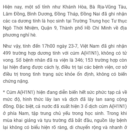
Hiện nay, một số tỉnh như Khánh Hòa, Bà Rịa-Vũng Tàu,
Lâm Đồng, Bình Dương, Đồng Tháp, Đồng Nai đã ghi nhận
các ca dương tính là học sinh tại Trường Trung học Tư thục
Ngô Thời Nhiệm, Quận 9, Thành phố Hồ Chí Minh về địa
phương nghỉ hè.
Như vậy, tính đến 17h00 ngày 23-7, Việt Nam đã ghi nhận
499 trường hợp dương tính với cúm A(H1N1), không có tử
vong. Số bệnh nhân đã ra viện là 346; 153 trường hợp còn
lại hiện đang được cách ly, điều trị tại các bệnh viện, cơ sở
điều trị trong tình trạng sức khỏe ổn định, không có biến
chứng nặng.
* Cúm A(H1N1) hiện đang diễn biến hết sức phức tạp cả về
mức độ, hình thức lây lan và dịch đã lây lan sang cộng
đồng. Đặc biệt, cả nước đã xuất hiện 3 ổ dịch cúm A(H1N1)
ở phía Nam, tập trung chủ yếu trong học sinh. Trong khi
mùa khai giảng và tựu trường đã bắt đầu, nguồn lây bệnh
lại không có biểu hiện rõ ràng, di chuyển rộng và nhanh ở