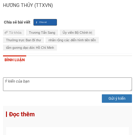
HƯƠNG THỦY (TTXVN)
Chia sẻ bài viết
Từ khóa
Trương Tấn Sang
Ủy viên Bộ Chính trị
Thường trực Ban Bí thư
nhân rộng các điển hình tiên tiến
tấm gương đạo đức Hồ Chí Minh
BÌNH LUẬN
Gửi ý kiến
Đọc thêm