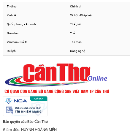
Thời sự
Chính trị
Kinh tế
Xã hội - Pháp luật
Quốc phòng - An ninh
Thế giới
Giáo dục
Y tế
Văn hóa - Giải trí
Thể thao
Du lịch
Công nghệ
Bản quyền của Báo Cần Thơ
Giám đốc: HUỲNH HOÀNG MẾN