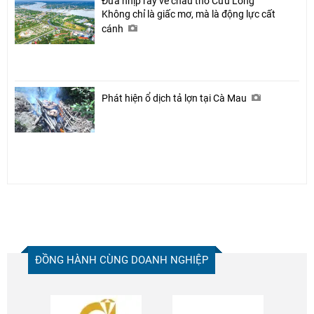
Đưa nhịp ray về châu thổ Cửu Long
Không chỉ là giấc mơ, mà là động lực cất
cánh
Phát hiện ổ dịch tả lợn tại Cà Mau
ĐỒNG HÀNH CÙNG DOANH NGHIỆP