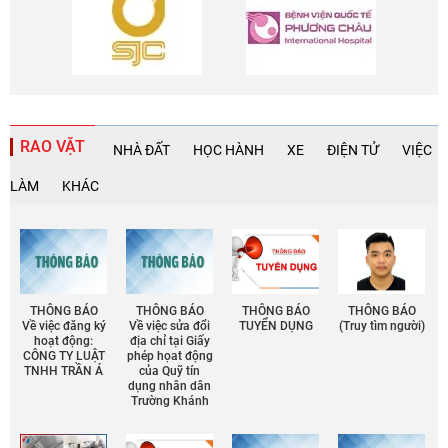
RAO VẶT
NHÀ ĐẤT
HỌC HÀNH
XE
ĐIỆN TỬ
VIỆC
LÀM
KHÁC
THÔNG BÁO
THÔNG BÁO
THÔNG BÁO
THÔNG BÁO
Về việc đăng ký
Về việc sửa đổi
TUYỂN DỤNG
(Truy tìm người)
hoạt động:
địa chỉ tại Giấy
CÔNG TY LUẬT
phép họat động
TNHH TRẦN Á
của Quỹ tín
dụng nhân dân
Trường Khánh