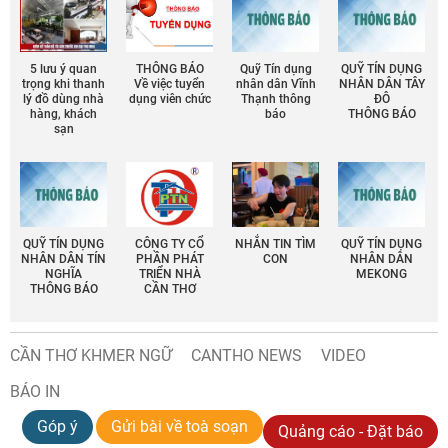
5 lưu ý quan
THÔNG BÁO
Quỹ Tín dụng
QUỸ TÍN DỤNG
trọng khi thanh
Về việc tuyển
nhân dân Vĩnh
NHÂN DÂN TÂY
lý đồ dùng nhà
dụng viên chức
Thạnh thông
ĐÔ
hàng, khách
báo
THÔNG BÁO
sạn
QUỸ TÍN DỤNG
CÔNG TY CỔ
NHẮN TIN TÌM
QUỸ TÍN DỤNG
NHÂN DÂN TÍN
PHẦN PHÁT
CON
NHÂN DÂN
NGHĨA
TRIỂN NHÀ
MEKONG
THÔNG BÁO
CẦN THƠ
CẦN THƠ KHMER NGỮ
CANTHO NEWS
VIDEO
BÁO IN
Góp ý
Gửi bài về toà soạn
Quảng cáo - Đặt báo