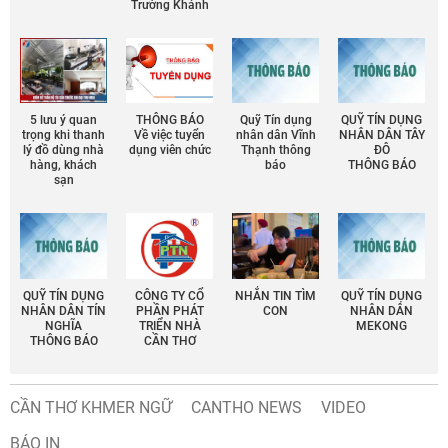
Trường Khánh
5 lưu ý quan
THÔNG BÁO
Quỹ Tín dụng
QUỸ TÍN DỤNG
trọng khi thanh
Về việc tuyển
nhân dân Vĩnh
NHÂN DÂN TÂY
lý đồ dùng nhà
dụng viên chức
Thạnh thông
ĐÔ
hàng, khách
báo
THÔNG BÁO
sạn
QUỸ TÍN DỤNG
CÔNG TY CỔ
NHẮN TIN TÌM
QUỸ TÍN DỤNG
NHÂN DÂN TÍN
PHẦN PHÁT
CON
NHÂN DÂN
NGHĨA
TRIỂN NHÀ
MEKONG
THÔNG BÁO
CẦN THƠ
CẦN THƠ KHMER NGỮ
CANTHO NEWS
VIDEO
BÁO IN