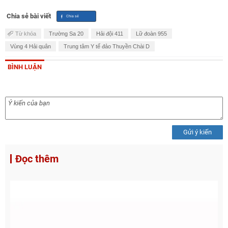
Chia sẻ bài viết
Từ khóa
Trường Sa 20
Hải đội 411
Lữ đoàn 955
Vùng 4 Hải quân
Trung tâm Y tế đảo Thuyền Chài D
BÌNH LUẬN
Gửi ý kiến
Đọc thêm