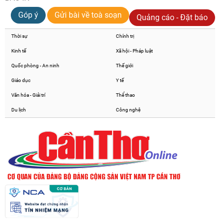
Góp ý
Gửi bài về toà soạn
Quảng cáo - Đặt báo
Thời sự
Chính trị
Kinh tế
Xã hội - Pháp luật
Quốc phòng - An ninh
Thế giới
Giáo dục
Y tế
Văn hóa - Giải trí
Thể thao
Du lịch
Công nghệ