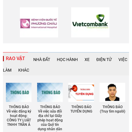
RAO VẶT
NHÀ ĐẤT
HỌC HÀNH
XE
ĐIỆN TỬ
VIỆC
LÀM
KHÁC
THÔNG BÁO
THÔNG BÁO
THÔNG BÁO
THÔNG BÁO
Về việc đăng ký
Về việc sửa đổi
TUYỂN DỤNG
(Truy tìm người)
hoạt động:
địa chỉ tại Giấy
CÔNG TY LUẬT
phép họat động
TNHH TRẦN Á
của Quỹ tín
dụng nhân dân