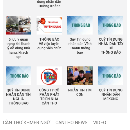
dụng nhân dân
Trường Khánh
5 lưu ý quan
THÔNG BÁO
Quỹ Tín dụng
QUỸ TÍN DỤNG
trọng khi thanh
Về việc tuyển
nhân dân Vĩnh
NHÂN DÂN TÂY
lý đồ dùng nhà
dụng viên chức
Thạnh thông
ĐÔ
hàng, khách
báo
THÔNG BÁO
sạn
QUỸ TÍN DỤNG
CÔNG TY CỔ
NHẮN TIN TÌM
QUỸ TÍN DỤNG
NHÂN DÂN TÍN
PHẦN PHÁT
CON
NHÂN DÂN
NGHĨA
TRIỂN NHÀ
MEKONG
THÔNG BÁO
CẦN THƠ
CẦN THƠ KHMER NGỮ
CANTHO NEWS
VIDEO