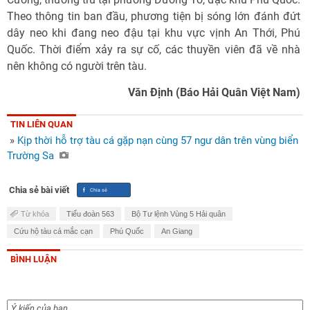
Theo thông tin ban đầu, phương tiện bị sóng lớn đánh đứt
dây neo khi đang neo đậu tại khu vực vịnh An Thới, Phú
Quốc. Thời điểm xảy ra sự cố, các thuyền viên đã về nhà
nên không có người trên tàu.
Văn Định (Báo Hải Quân Việt Nam)
TIN LIÊN QUAN
»
Kịp thời hỗ trợ tàu cá gặp nạn cùng 57 ngư dân trên vùng biển
Trường Sa
Chia sẻ bài viết
Từ khóa
Tiểu đoàn 563
Bộ Tư lệnh Vùng 5 Hải quân
Cứu hộ tàu cá mắc cạn
Phú Quốc
An Giang
BÌNH LUẬN