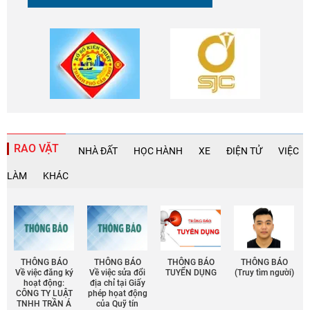
RAO VẶT
NHÀ ĐẤT
HỌC HÀNH
XE
ĐIỆN TỬ
VIỆC
LÀM
KHÁC
THÔNG BÁO
THÔNG BÁO
THÔNG BÁO
THÔNG BÁO
Về việc đăng ký
Về việc sửa đổi
TUYỂN DỤNG
(Truy tìm người)
hoạt động:
địa chỉ tại Giấy
CÔNG TY LUẬT
phép họat động
TNHH TRẦN Á
của Quỹ tín