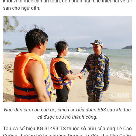
khỏi vị trí mắc cạn an toàn, góp phần hạn chế thiệt hại về tài
sản cho ngư dân.
Ngư dân cảm ơn cán bộ, chiến sĩ Tiểu đoàn 563 sau khi tàu
cá được cứu hộ thành công.
Tàu cá số hiệu KG 31493 TS thuộc sở hữu của ông Lê Cao
Cường, thường trú tại phường Dương Tơ, đặc khu Phú Quốc.