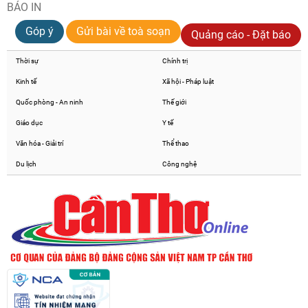
BÁO IN
Góp ý
Gửi bài về toà soạn
Quảng cáo - Đặt báo
Thời sự
Chính trị
Kinh tế
Xã hội - Pháp luật
Quốc phòng - An ninh
Thế giới
Giáo dục
Y tế
Văn hóa - Giải trí
Thể thao
Du lịch
Công nghệ